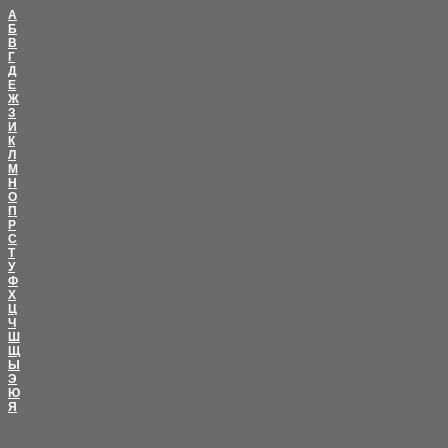
А
Б
В
Г
Д
Е
Ж
З
И
К
Л
М
Н
О
П
Р
С
Т
У
Ф
Х
Ц
Ч
Ш
Щ
Ы
Э
Ю
Я