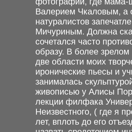
фотографии, где мама-
Валерием Чкаловым, а о
натуралистов запечатл
Мичуриным. Должна сказ
сочетался часто против
образу. В более зрелом
две области моих творч
иронические пьесы и у
занималась скульптурой
живописью у Алисы Пор
лекции филфака Универ
Неизвестного, ( где я п
лет, вплоть до его отъе
назвать средоточием и