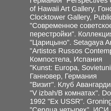
Германия "Perspectives o
of Hawaii Art Gallery, Го
Clocktower Gallery, Pub
"Современное советское
перестройки". Коллекци
"Царицыно". Setagaya A
"Artistos Russos Contem
Компостела, Испания
"Kunst: Europa, Sovietun
Ганновер, Германия
"Визит". Клуб Авангард
"V izbah/В комнатах". D
1992 "Ex USSR". Groni
"Сердца четырех". ИСИ