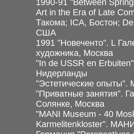
1990-91 "Between Spring
Art in the Era of Late 
Такома; ICA, Бостон; De
США
1991 "Новеченто". L Га
художника, Москва
"In de USSR en Erbuiten
Нидерланды
"Эстетические опыты". 
"Пpиватные занятия". Г
Солянке, Москва
"MANI Museum - 40 Moska
Karmelitenkloster". MА