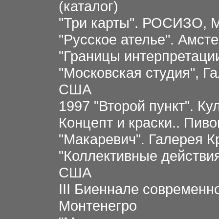
(каталог)
"Три карты". РОСИЗО, 
"Русское ателье". Амс
"Границы интерпретации
"Московская студия", Г
США
1997 "Второй пункт". К
Концепт и краски.. Пиво
"Макаревич". Галерея К
"Коллективные действия
США
III Биеннале современно
Монтенегро