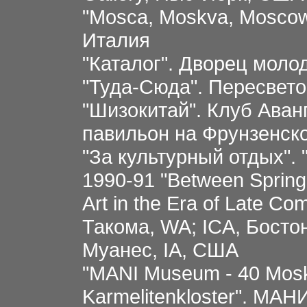
"Mosca, Moskva, Moscow"
Италия
"Каталог". Двоpец моло
"Туда-Сюда". Пересвето
"Шизокитай". Клуб Аван
павильон на Фрунзенск
"За культурный отдых".
1990-91 "Between Spring
Art in the Era of Late 
Такома, WA; ICA, Бостон
Муанес, IA, США
"MANI Museum - 40 Moska
Karmelitenkloster". MА