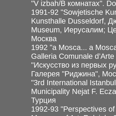
"V izbah/В комнатах". D
1991-92 "Sowjetische Kun
Kunsthalle Dusseldorf, 
Museum, Иерусалим; Це
Москва
1992 "a Mosca... a Mosca.
Galleria Comunale d’Art
"Искусство из пеpвых pу
Галерея "Риджина", Мо
"3rd International Istanbu
Municipality Nejat F. Ec
Турция
1992-93 "Perspectives of