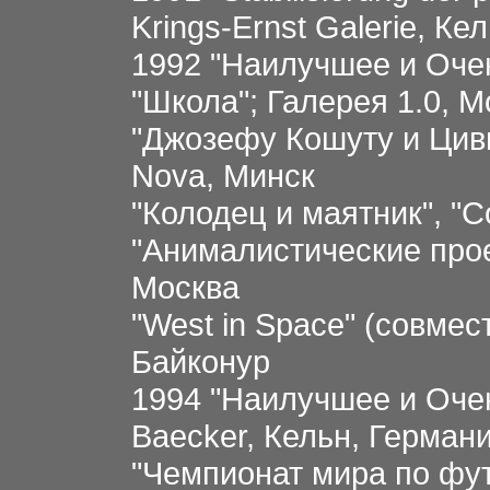
Krings-Ernst Galerie, Ке
1992 "Наилучшее и Оче
"Школа"; Галерея 1.0, М
"Джозефу Кошуту и Циви
Nova, Минск
"Колодец и маятник", "
"Анималистические прое
Москва
"West in Space" (совме
Байконур
1994 "Наилучшее и Очен
Baecker, Кельн, Герман
"Чемпионат мира по фут