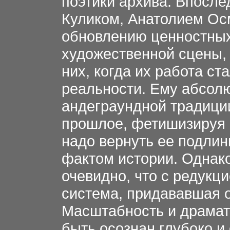
поэтики архива. Впосле
Куликом, Анатолием Осм
обновлению ценностных
художественной сцены, 
них, когда их работа ст
реальности. Ему абсол
андеграундной традици
прошлое, фетишизируя е
надо вернуть ее подлинн
фактом истории. Однако
очевидно, что с редукц
система, придававшая о
Масштабность и драмат
быть осознан глубоко и