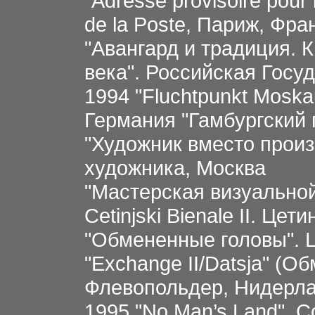
"Adresse provisoire pour 
de la Poste, Париж, Фра
"Авангард и традиция. К
века". Российская Госу
1994 "Fluchtpunkt Moska
Германия "Гамбургский 
"Художник вместо прои
художника, Москва
"Мастерская визуальной
Cetinjski Bienale II. Цет
"Обмененные головы". 
"Exchange II/Datsja" (Об
Флевопольдер, Нидерл
1995 "No Man’s Land". 