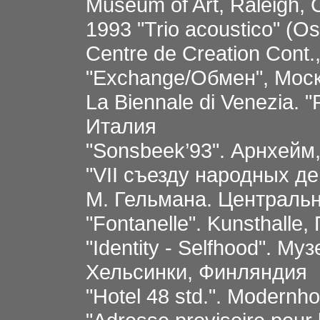
Museum of Art, Raleigh,
1993 "Trio acoustico" (Os
Centre de Creation Cont.
"Exchange/Обмен", Мос
La Biennale di Venezia. 
Италия
"Sonsbeek’93". Арнхей
"VII съезду народных д
М. Гельмана. Централь
"Fontanelle". Kunsthalle
"Identity - Selfhood". М
Хельсинки, Финляндия
"Hotel 48 std.". Modern