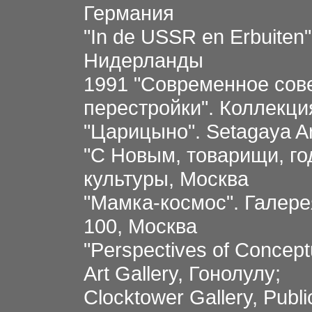
Германия
"In de USSR en Erbuiten
Нидерланды
1991 "Современное сове
перестройки". Коллекци
"Царицыно". Setagaya A
"С Hовым, товаpищи, го
культуpы, Москва
"Мамка-космос". Галер
100, Москва
"Perspectives of Conceptu
Art Gallery, Гонолулу;
Clocktower Gallery, Pub