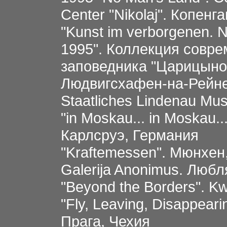
Center "Nikolaj". Копенг
"Kunst im verborgenen. 
1995". Коллекция совре
заповедника "Царицыно
Людвигсхафен-на-Рейне;
Staatliches Lindenau Mu
"in Moskau... in Moskau..
Карлсруэ, Германия
"Kraftemessen". Мюнхен
Galerija Anonimus. Люб
"Beyond the Borders". K
"Fly, Leaving, Disappeari
Прага, Чехия