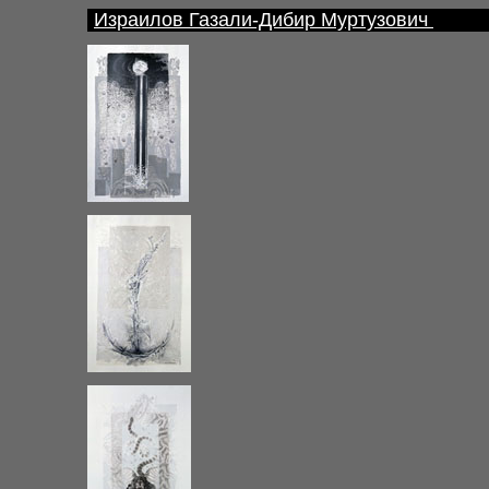
Израилов Газали-Дибир Муртузович