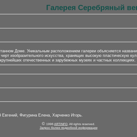
Галерея Серебряный ве
танном Доме. Уникальным расположением галереи объясняется название,
х черт изобразительного искусства, хранящих высокую пластическую ку
 крупнейших отечественных и зарубежных музеях и частных коллекциях.
 Евгений, Фигурина Елена, Харченко Игорь.
©
1996
ARTINFO
. All rights reserved.
Запрос более подробной информации