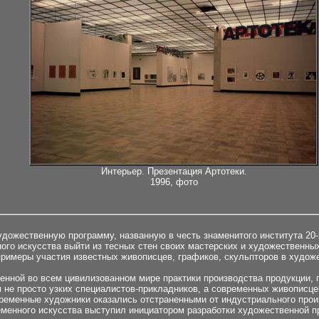
Интерьер. Презентация Артотеки.
1996, фото
дожественную программу, названную в честь знаменитого института 20-
го искусства выйти из тесных стен своих мастерских и художественных
римеры участия известных живописцев, графиков, скульпторов в художе
енной во всем цивилизованном мире практики производства продукции,
м не просто узких специалистов-прикладников, а современных живописце
ременные художники оказались отстраненными от индустриального произв
менного искусства выступил инициатором разработки художественной 