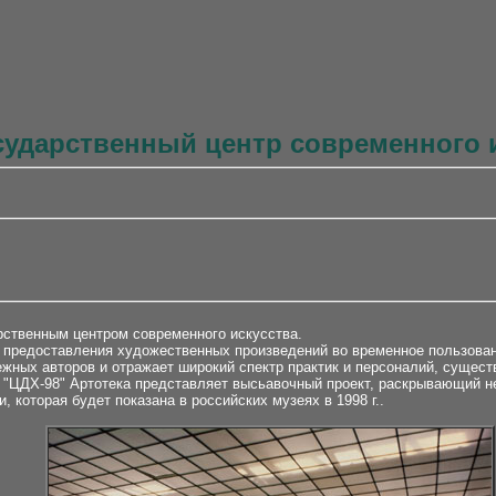
сударственный центр современного и
рственным центром современного искусства.
м предоставления художественных произведений во временное пользован
ежных авторов и отражает широкий спектр практик и персоналий, сущес
 "ЦДХ-98" Артотека представляет высьавочный проект, раскрывающий н
 которая будет показана в российских музеях в 1998 г..