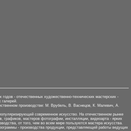
х годов - отечественных художественно-технических мастерских -
 галерей.
ственном производстве: М. Врубель, В. Васнецов, К. Малевич, А.
 популяризирующей современное искусство. На отечественном рынке
в, графиков, мастеров фотографии, инсталляции, видеоарта - ярких
одства, от того, чем во всем мире пользуются мастера искусства.
программы - производства продукции, представляющей работы ведущих