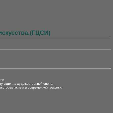
скусства.(ГЦСИ)
ие.
твующих на художественной сцене.
екоторые аспекты современной графики.