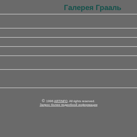
Галерея Грааль
©
1996
ARTINFO
. All rights reserved.
Запрос более подробной информации