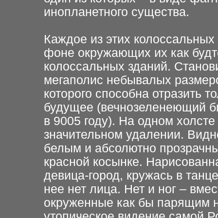
инопланетного существа.
Каждое из этих колоссальных
фоне окружающих их как будт
колоссальных зданий. Станови
мегаполис небывалых размеро
которого способна отразить т
будущее (вечнозеленеющий б
в 9005 году). На одном холст
значительном удалении. Видн
белым и абсолютно прозрачн
красной косынке. Нарисованн
девица-город, кружась в танц
нее нет лица. Нет и ног – вме
окруженные как бы парящим 
утопическое видение самой 