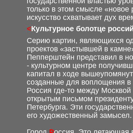
государственной властью уро
только в этом смысле «новое
искусство схватывает дух вр
<
Культурное болотце росси
Серию картин, являющихся о
проектов «застывшей в камне
Пепперштейн представил в но
- культурном центре получив
капитал в ходе вышеупомянут
созданные для воплощения в 
Россия где-то между Москвой
открытым письмом президенту
Петербурга. Эти государстве
его художественный замысел.
Город
Р
осси
я. Это летающая 