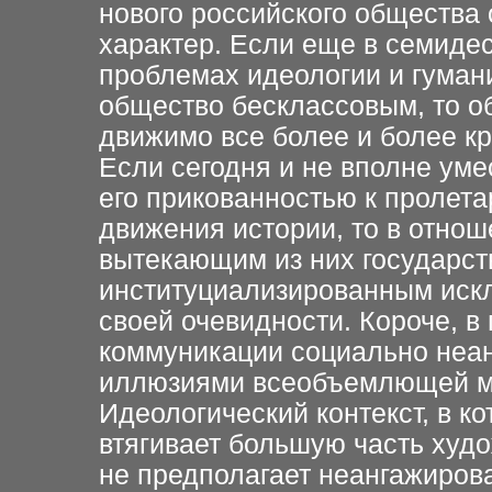
нового российского общества 
характер. Если еще в семиде
проблемах идеологии и гуман
общество бесклассовым, то 
движимо все более и более к
Если сегодня и не вполне уме
его прикованностью к пролета
движения истории, то в отнош
вытекающим из них государс
институциализированным искл
своей очевидности. Короче, в
коммуникации социально неан
иллюзиями всеобъемлющей ми
Идеологический контекст, в к
втягивает большую часть худ
не предполагает неангажиров