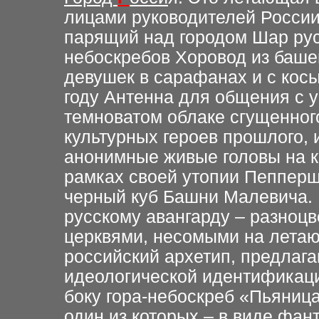
лицами руководителей России
парящий над городом Шар рус
небоскребов Хоровод из баше
девушек в сарафанах и с кос
году Антенна для общения с 
темноватом облаке сгущенно
культурных героев прошлого,
анонимные живые головы на к
рамках своей утопии Пеппер
черный куб Башни Малевича. 
русскому авангарду – разноцв
церквями, несомыми на летаю
российский архетип, предлага
идеологической идентификаци
боку гора-небоскреб «Пьяница
один из которых – в виде фан