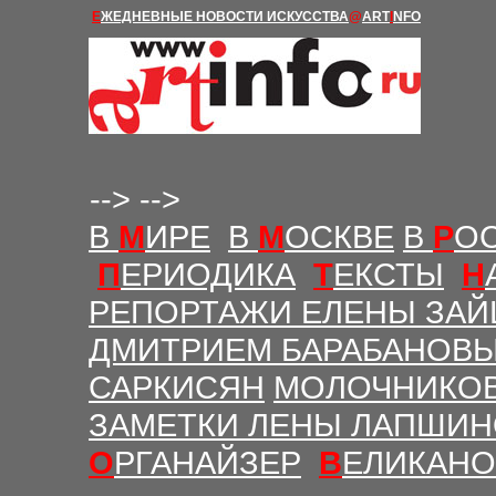
Е
ЖЕДНЕВНЫЕ Н
ОВОСТИ
ИСКУССТВА
@
ART
I
NFO
-->
-->
В
М
ИРЕ
В
М
ОСКВЕ
В
Р
О
П
ЕРИОДИКА
Т
ЕКСТЫ
Н
РЕПОРТАЖИ ЕЛЕНЫ ЗАЙ
ДМИТРИЕМ БАРАБАНОВ
САРКИСЯН
МОЛОЧНИКО
ЗАМЕТКИ ЛЕНЫ ЛАПШИ
О
РГАНАЙЗЕР
В
ЕЛИКАНО