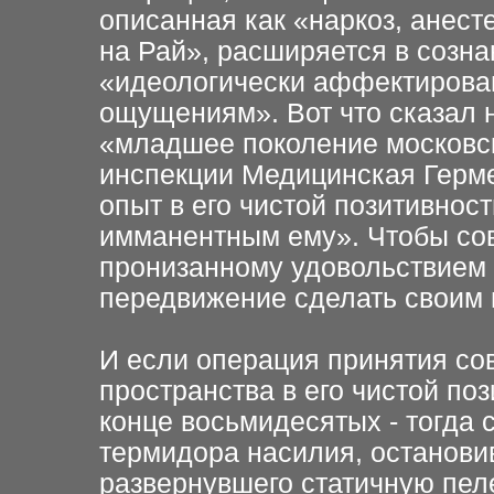
описанная как «наркоз, анест
на Рай», расширяется в созн
«идеологически аффектирова
ощущениям». Вот что сказал н
«младшее поколение московск
инспекции Медицинская Герме
опыт в его чистой позитивнос
имманентным ему». Чтобы со
пронизанному удовольствием 
передвижение сделать своим
И если операция принятия со
пространства в его чистой по
конце восьмидесятых - тогда 
термидора насилия, останови
развернувшего статичную пел