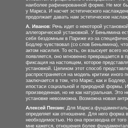
наиболее рафинированной форме. Не мог бы
у Маркса. И насчет эстетического наслажден
продолжает давать нам эстетическое насла
А. Иванов
: Речь идет о некоторой установк
аллегорической установкой. У Беньямина ест
себя бездомным в Париже из-за специфично
Бодлер чувствовал (со слов Беньямина), чт
актом насилия. То есть, он взыскует всего но
появляется, оно мгновенно превращается в 
фиксация на настоящем, которое представл
установкой. Целиком этот способ представл
распространяется на модель критики иного 
заключается в том, что Маркс, как и Бодлер
ипостаси социальной и природной формы. Ис
произведенная, но не как натуральная. Это 
установке невозможна. Возможна новая антр
Алексей Пензин
: Для Маркса фундаменталь
определяет как отношение. Для него форма 
необходимостью. Но она производна от того
мне кажется, отношения более фундаментал