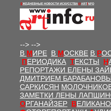
Е
ЖЕДНЕВНЫЕ Н
ОВОСТИ
ИСКУССТВА
@
ART
I
NFO
-->
-->
В
М
ИРЕ
В
М
ОСКВЕ
В
Р
О
П
ЕРИОДИКА
Т
ЕКСТЫ
Н
РЕПОРТАЖИ ЕЛЕНЫ ЗАЙ
ДМИТРИЕМ БАРАБАНОВ
САРКИСЯН
МОЛОЧНИКО
ЗАМЕТКИ ЛЕНЫ ЛАПШИ
О
РГАНАЙЗЕР
В
ЕЛИКАНО