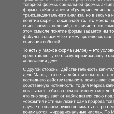
товарной формы, социальной формы, эквива
формы в «Капитале» и «Грундриссе» исполь
трансцендентального анализа, но в весьма 
понятие формы обозначает то, что можно н
описываемых явлений, в отличие от их «эмп
этом смысле понятие формы задается им точн
фабулы в своей «Поэтике», противопоставля
описания событий.
То есть у Маркса форма (целое) – это усло
представляет у него секуляризированную ф
«положения дел».
С другой стороны, действительность капитал
дело Маркс, это не та действительность, с 
последнего действительность показывает са
собственную истинность, то для Маркса кап
показывает себя в своем истинном смысле. 
что оно закрывает от наблюдателя свою под
«сокрытия истины» лежит сама природа това
случае с товаром нужно понимать в строго м
понимаются «иррациональные числа». По Ма