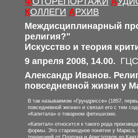
Ф
ОТОРЕПОРТАЖИ
А
УДИ
К
ОЛЛЕГИ
А
РХИВ
Междисциплинарный пр
религия
?"
Искусство и теория крит
9 апреля 2008, 14.00.
ГЦ
Александр Иванов. Религ
повседневной жизни у М
В так называемом «Грундриссе» (1857, перв
повседневной жизни» и связал его с тем сод
«Капитала» о товарном фетишизме.
«Капитал» относится к такого рода произвед
формы. Это старомодное понятие у Маркса, 
традицией от Платона и Аристотеля до Канта