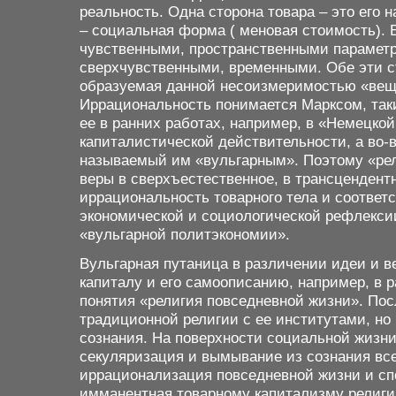
реальность. Одна сторона товара – это его 
– социальная форма ( меновая стоимость). 
чувственными, пространственными параметр
сверхчувственными, временными. Обе эти с
образуемая данной несоизмеримостью «вещь
Иррациональность понимается Марксом, таки
ее в ранних работах, например, в «Немецкой
капиталистической действительности, а во-
называемый им «вульгарным». Поэтому «рел
веры в сверхъестественное, в трансцендент
иррациональность товарного тела и соотве
экономической и социологической рефлексии
«вульгарной политэкономии».
Вульгарная путаница в различении идеи и в
капиталу и его самоописанию, например, в 
понятия «религия повседневной жизни». Пос
традиционной религии с ее институтами, но
сознания. На поверхности социальной жизни 
секуляризация и вымывание из сознания всег
иррационализация повседневной жизни и спо
имманентная товарному капитализму религ