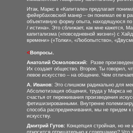
Итак, Маркс в «Капитале» предлагает понима
фейербаховский манер – он понимал ее в ра
объективную форму опыта, находящуюся по 
/ истина». Это сближает, как мне кажется, 
капитализма («повседневной жизни») с Хайде
времени» («Толки», «Любопытство», «Двусм
<
Вопросы.
Анатолий Осмоловский:
Разве произведени
Их создает общество. Второе. Ты говорил, ч
левое искусство – на общение. Чем отлича
А. Иванов
: Это слишком радикально для ме
Абсолютизация общения, труда у Маркса не
счастья от переживания произведения искус
фетишизированными. Внутренне полемизируя 
способа распредмечивания, мы не придем к
искусству.
Дмитрий Гутов:
Концепция стройная, но не 
относится отрицательно к созерцанию? Что т