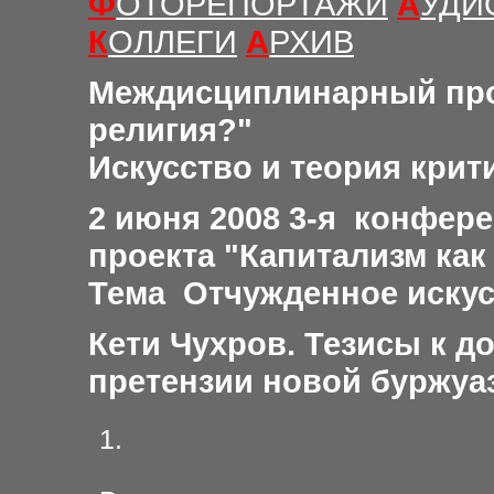
Ф
ОТОРЕПОРТАЖИ
А
УДИ
К
ОЛЛЕГИ
А
РХИВ
Междисциплинарный пр
религия
?"
Искусство и теория крит
2
июня 2008 3
-я
конфер
проекта "Капитализм как
Тема Отчужденное иску
Кети Чухров. Тезисы к д
претензии новой буржуа
1.