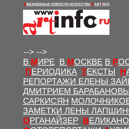
Е
ЖЕДНЕВНЫЕ Н
ОВОСТИ
ИСКУССТВА
@
ART
I
NFO
-->
-->
В
М
ИРЕ
В
М
ОСКВЕ
В
Р
О
П
ЕРИОДИКА
Т
ЕКСТЫ
Н
РЕПОРТАЖИ ЕЛЕНЫ ЗАЙ
ДМИТРИЕМ БАРАБАНОВ
САРКИСЯН
МОЛОЧНИКО
ЗАМЕТКИ ЛЕНЫ ЛАПШИ
О
РГАНАЙЗЕР
В
ЕЛИКАНО