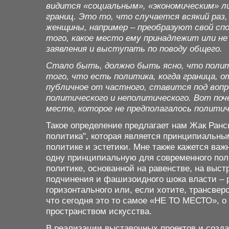
видится «социальным», «экономическим» л
границ. Это то, что случается всякий раз
женщины, например – преобразуют свой спо
того, какое место ему принадлежит или не
заявления и выступать по поводу общего.
Стало быть, должно быть ясно, что полит
того, что есть политика, когда граница, 
публичное от частного, ставится под вопр
политического и неполитического. Вот поч
месте, которое не предполагалось политич
Такое определение предлагает нам Жак Рансь
политика", которая является принципиальны
политике и эстетики. Мне также кажется важ
одну принципиальную для современного поли
политике, основанной на равенстве, на вы
подчинения и фашизоидного шока власти – р
горизонтального или, если хотите, трансвер
что сегодня это то самое «НЕ ТО МЕСТО», о 
пространством искусства.
В реализации выставочных проектов и созд