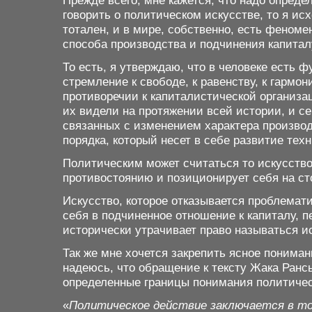
Прежде всего, мне кажется, что надо опреде
говорить о политическом искусстве, то я и
тотален, и в мире, собственно, есть феном
способа производства и подчинения капита
То есть, я утверждаю, что в человеке есть 
стремление к свободе, к равенству, к гармо
противоречии к капиталистической организ
их видели на протяжении всей истории, и с
связанных с изменением характера произво
порядка, который несет в себе развитие тех
Политическим может считаться то искусство
противостоянию и позиционирует себя на с
Искусство, которое отказывается проблемати
себя в подчиненное отношение к капиталу, 
исторически утрачивает право называться 
Так же мне хочется закрепить ясное пониман
надеюсь, что обращение к тексту Жака Ранс
определенные границы понимания политичес
«
Политическое действие заключается в то