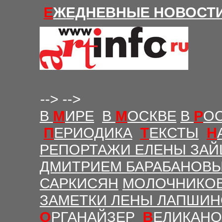
Е
ЖЕДНЕВНЫЕ Н
ОВОСТ
-->
-->
В
М
ИРЕ
В
М
ОСКВЕ
В
Р
О
П
ЕРИОДИКА
Т
ЕКСТЫ
Н
РЕПОРТАЖИ ЕЛЕНЫ ЗАЙ
ДМИТРИЕМ БАРАБАНОВ
САРКИСЯН
МОЛОЧНИКО
ЗАМЕТКИ ЛЕНЫ ЛАПШИ
О
РГАНАЙЗЕР
В
ЕЛИКАНО