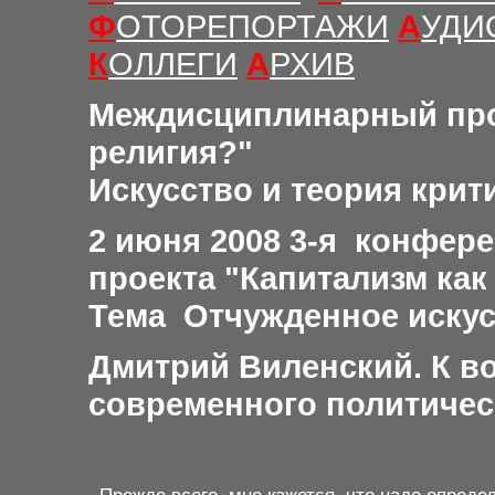
Ф
ОТОРЕПОРТАЖИ
А
УДИ
К
ОЛЛЕГИ
А
РХИВ
Междисциплинарный пр
религия
?"
Искусство и теория крит
2 июня 2008
3-я
конфер
проекта "Капитализм как
Тема Отчужденное иску
Дмитрий Виленский. К в
современного политичес