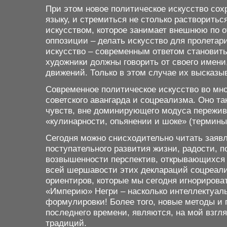
При этом новое политическое искусство со
языку, и стремиться не столько растворитьс
искусством, которое занимает внешнюю по о
оппозиции – делать искусство для пролетар
искусство – современным ответом становить
художники должны говорить от своего имени
движений. Только в этом случае их высказы
Современное политическое искусство во мно
советского авангарда и соцреализма. Оно т
чувств, вне доминирующего модуса пережива
«кулинарности, опьянении и шоке» (термины
Сегодня можно снисходительно читать заяв
поступательного развития жизни, радости, п
возвышенности перспектив, открывающихся 
всей шершавости этих деклараций соцреали
ориентиров, которые мы сегодня игнорирова
«Империю» Негри – насколько интеллектуаль
формулировки! Более того, новые методы и 
последнего времени, являются, на мой взгля
традиций.