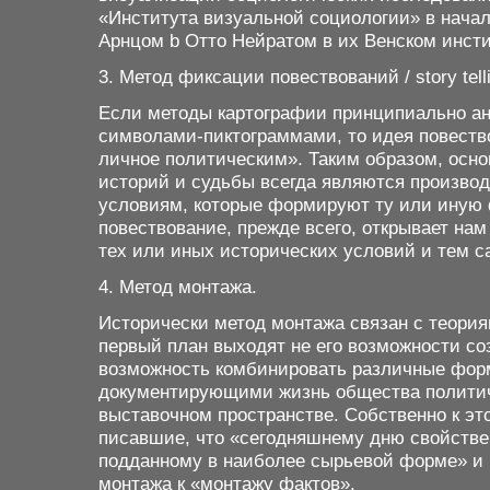
«Института визуальной социологии» в начал
Арнцом
b
Отто Нейратом в их Венском инст
3. Метод фиксации повествований / story tell
Если методы картографии принципиально а
символами-пиктограммами, то идея повество
личное политическим». Таким образом, осно
историй и судьбы всегда являются произво
условиям, которые формируют ту или иную ф
повествование, прежде всего, открывает на
тех или иных исторических условий и тем
4. Метод монтажа
.
Исторически метод монтажа связан с теориям
первый план выходят не его возможности соз
возможность комбинировать различные фор
документирующими жизнь общества политичес
выставочном пространстве. Собственно к э
писавшие, что «сегодняшнему дню свойствен
подданному в наиболее сырьевой форме» и
монтажа к «монтажу фактов».