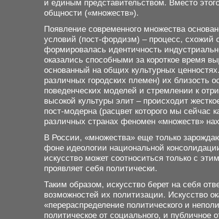
и единым представительством. Вместо этог
общности («множеств»).
Появление современного множества основан
условий (пост-фордизм) – процесс, схожий 
формировалась идентичность индустриальн
оказались способными за короткое время в
основанный на общих культурных ценностях.
различных городских племен) их близость о
поведенческих моделей и стремлении к отри
высокой культуры элит – происходит жестк
пост-модерна (расцвет которого мы сейчас к
различных странах феномен «множеств» на
В России, «множества» еще только зарождаю
фоне идеологии национальной консолидации,
искусство может соотноситься только с эти
проявляет себя политически.
Таким образом, искусство берет на себя от
возможностей их политизации. Искусство о
«перераспределение политического и непол
политическое от социального, и публичное 