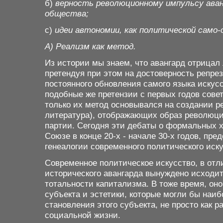
б)
верность революционному импульсу аван
общества;
с)
идеи автономии, как политической само-
А) Реализм как метод.
Из истории мы знаем, что авангард отрица
претендуя при этом на достоверность репре
постоянного обновления самого языка искусс
подобные же претензии с первых годов сове
только их метод основывался на создании р
литература), отображающих образ революци
партии. Сегодня эти дебаты о формальных х
Союзе в конце 20-х - начале 30-х годов, п
генеалогии современного политического иск
Современное политическое искусство, в отл
исторического авангарда вынуждено исходить
тотальности капитализма. В тоже время, оно
субъекта и эстетики, которые могли бы наи
становления этого субъекта, не просто как 
социальной жизни.