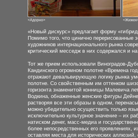
<
Адорно
>
<
Жижек
«Новый дискурс» предлагает форму «гибри
Помимо того, что цинично перерисованные
художников интернационального рынка совре
критический месседж в них содержался и н
Тот же прием использовали Виноградов-Дуб
Кандинского огромном полотне «Времена го
отражают девальвирующую логику рынка уме
полотне. Со свойственным им оттенком шиз
горизонта знаменитой конницы Малевича лет
Водкина, обнаженные женские фигуры Дейне
растворяя все эти образы в одном, перенас
можно убедительно осуществить только язы
исключительно культурное значение – их раб
натиском денег, масс-медиа и государственн
более непосредственных его проявлениях, и
оставляя места для исторических аллюзий, 