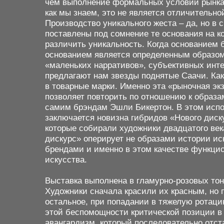
чем выполнение формальных условий рынка 
как мы знаем, это не является отличительн
Производство уникального жеста – да, но в 
поставлены под сомнение те основания на к
различить уникальность. Когда основанием
основанием является определенным образом 
«маленьких нарративов», субъективных инт
предлагают нам звезды поднятые Саачи. Ка
в товарные марки. Именно эта «рыночная эк
позволяет повторить по отношению к образа
самим брэндам Эшли Бикертон. В этом испо
заключается новизна гибридов «Нового диск
которые собирали художники двадцатого ве
дискурс» оперирует не образами истории ис
брендами и именно в этом качестве функци
искусства.
Выставка выполнена в гламурно-розовых тон
Художники сначала красили их красным, но п
остальное, при попадании в тяжелую ротаци
этой беспомощности критической позиции в
авангардизм, который последовательно отст