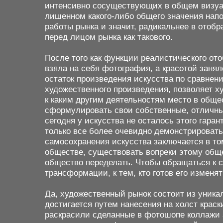
интенсивно сосуществующих в общем визуал
лишенном какого-либо общего значения напо
работы рынка и значит, радикальнее в отоб
перед лицом рынка как такового.
После того как функции реалистического от
взяла на себя фотография, а красотой заня
остаток произведения искусства по сравнен
художественного произведения, позволяет х
к каким другим деятельностям место в обще
сформулировать свои собственные, отличны
сегодня у искусства не осталось этого гара
только все более очевидно демонстрировать
самосохранения искусства заключается в том
обществе, существовать вопреки этому обще
общество переделать. Чтобы обращаться к 
трансформации, к тем, кто готов его изменят
Да, художественный рынок состоит из уника
достигается путем нанесения на холст крас
раскрасили сделанные в фотошопе коллажи а