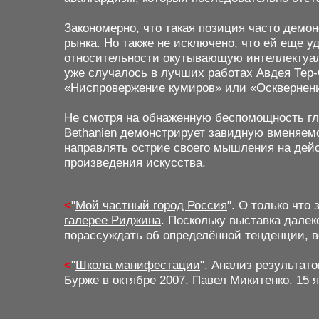
Закономерно, что такая позиция часто демо
рынка. Но также не исключено, что ей еще 
относительности окутывающую интеллектуал
уже случалось в лучших работах Авдея Тер-О
«Ниспровержение кумиров» или «Осквернени
Не смотря на обнаженную беспомощность гла
Bethanien демонстрирует завидную вменяемо
направлять острие своего мышления на дей
произведения искусства.
<
"
Мой частный город Россия
".
О только что
галерее Риджина
. Поскольку выставка далек
порассуждать об определённой тенденции, 
<
"
Школа манифестации
"
. Анализ результат
Бурже в октябре 2007. Павел Микитенко. 15 