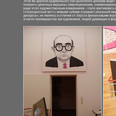
Этой же дорогой радикального пан-рыночного цинизма ведет 
покорить циничные вершины симуляционизма, поименованны
ради этого художественным измерением – глупо критиковать е
стопроцентный китч с живыми зубами отражает реальный мир 
дискурса», не являясь в отличии от Херста финансовыми вор
этом их преимущество как художников, людей думающих в фор