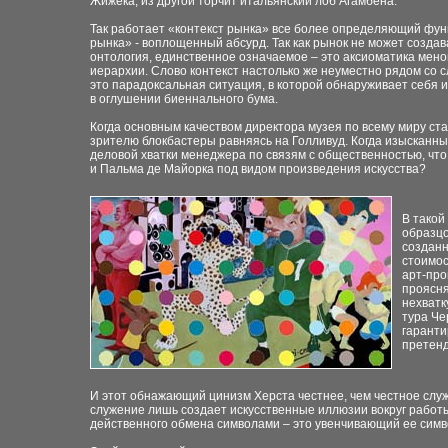
Жижека, из другой торчит итальянский лоб Агамбена.
Так работает «контекст рынка» все более определяющий фун
рынка» - воплощенный абсурд. Так как рынок не может создава
онтология, единственное означаемое – это аксиоматика мен
иерархии. Слово контекст настолько же неуместно рядом со с
это парадоксальная ситуация, в которой обнаруживает себя и
в оглушении биеннального бума.
Когда основным качеством директора музея по всему миру ст
зрителю блокбастеры равняясь на Голливуд. Когда изысканн
деловой хватки менеджера по связям с общественностью, чт
и Пальма де Майорка под видом произведения искусства?
В такой
образцо
созданн
стоимос
арт-про
проясня
нехватк
тура Че
гаранти
претенд
И этот обнажающий цинизм Херста честнее, чем честное служ
служение лишь создает искусственные иллюзии вокруг работы
действенного обмена символами – это увенчивающий ее симв