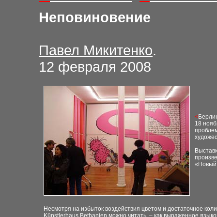
Неповиновение
Павел Микитенко
.
12 февраля 2008
<
Берлин
18
нояб
проблем
художес
Выставк
произве
«Новый 
Несмотря на избыток воздействия цветом и достаточное коли
Künstlerhaus Bethanien можно читать, – как выраженное язы