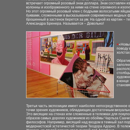
встречает огромный розовый знак доллара. Знак составлен и
колонны и изображенного за ними на стене огромного и изогн
Но этот огромный розовый член с бодрыми волосатыми яйцам
буквами, сложенными в высказывания современных модных ф
брошенный в застенок берется за ум. На одной из картин – т
Александра Бренера. Называется – Довольно!
<
«Новый
поводу 
холстах
Обратив
заполни
распол
столбцы
художни
в конце
становя
Третья часть экспозиции имеет наиболее непосредственное о
точки зрения художников, обладающих достаточным визуальны
Это висящие на стенах или сложенные в тележках для покуп
образов самых дорогих художников из обоймы Чарльза Саачи
философов. Например, висящий над входом в темный зал по
модернистской эстетичестой теории Теодора Адорно. В теле