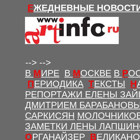
Е
ЖЕДНЕВНЫЕ Н
ОВОСТ
-->
-->
В
М
ИРЕ
В
М
ОСКВЕ
В
Р
О
П
ЕРИОДИКА
Т
ЕКСТЫ
Н
РЕПОРТАЖИ ЕЛЕНЫ ЗАЙ
ДМИТРИЕМ БАРАБАНОВ
САРКИСЯН
МОЛОЧНИКО
ЗАМЕТКИ ЛЕНЫ ЛАПШИ
О
РГАНАЙЗЕР
В
ЕЛИКАНО