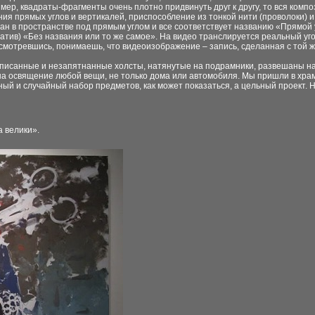
ер, квадраты-фрагменты очень плотно придвинуть друг к другу, то вся комп
ия прямых углов и вертикалей, приспособление из тонкой нити (проволоки) и
ан в пространстве под прямым углом и все соответствует названию «Прямой 
штатив) «Без названия или то же самое». На видео транслируется реальный у
исмотревшись, понимаешь, что видеоизображение – запись, сделанная с той ж
писанные и незапятнанные холсты, натянутые на подрамники, развешаны на
 на освящение любой вещи, не только дома или автомобиля. Мы пришли в храм 
ый и случайный набор предметов, как может показаться, а цельный проект. Но
 велики».