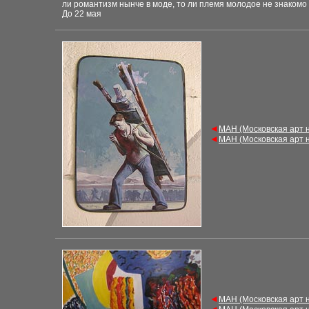
ли романтизм нынче в моде, то ли племя молодое не знакомо
До 22 мая
◄
М
АН (Московская арт 
◄
М
АН (
Московская арт 
◄
М
АН (Московская арт 