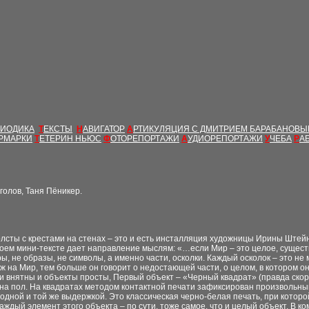
РИОДИКА
Т
ЕКСТЫ
Н
АВИГАТОР
А
РТИКУЛЯЦИЯ С ДМИТРИЕМ БАРАБАНОВ
РМАРКИ
Т
ЕТЕРИН НЬЮС
Ф
ОТОРЕПОРТАЖИ
А
УДИОРЕПОРТАЖИ
У
ЧЕБА
Р
А
олов, Таня Пёникер.
 холсты с крестами на стенах – это и есть инсталляция художницы Ирины Штей
оем мини-тексте дает направление мыслям: «…если Мир – это целое, сущест
, не образы, не символы, а именно части, осколки. Каждый осколок – это не м
 на Мир, тем больше он говорит о недостающей части, о целом, в котором о
 внятны и объекты просты, Первый объект – «Черный квадрат» (правда скоре
а пол. На квадратах методом контактной печати зафиксирован произвольный
 одной и той же выдержкой. Это классическая черно-белая печать, при которо
каждый элемент этого объекта – по сути, тоже самое, что и целый объект. В 