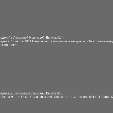
неделя) с Людмилой Новиковой. Выпуск
#
14
>
неделя
. 11 марта 2011
Начало марта получилось нескучное: «Фантомные мону
Экспо -88»
>
неделя) с Людмилой Новиковой. Выпуск
#
1
3
ачала марта: Ольга Солдатова в VP-Studio, Витас Стасюнас в ГЦСИ, Борис Б