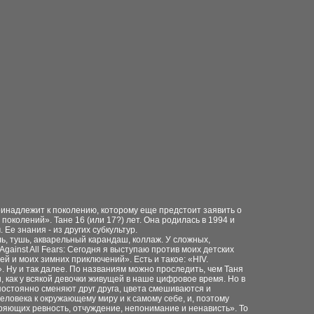
ринадлежит к поколению, которому еще предстоит заявить о
околений». Тане 16 (или 17?) лет. Она родилась в 1994 и
 Ее знания - из других субкультур.
ь, тушь, акварельный карандаш, коллаж. У сложных,
ainst All Fears: Сегодня я выступаю против моих детских
ей и моих зимних приключений». Есть и такое: «HIV.
. Ну и так далее. По названиям можно проследить, чем Таня
 как у всякой девочки живущей в наше цифровое время. Но в
 постоянно сменяют друг друга, цвета смешиваются и
ловека к окружающему миру и к самому себе, и, поэтому
ряющих ревность, отчуждение, непонимание и ненависть». То