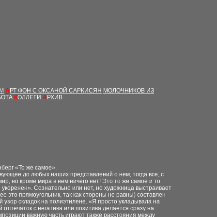
ЫМ
А
РТ ФОН С ОКСАНОЙ САРКИСЯН
МОЛОЧНИКОВ ИЗ
БОТА
К
ОЛЛЕГИ
А
РХИВ
нберг «То же самое».
вующее до любых наших представлений о нем, тогда все, с
ир, но кроме мира в нем ничего нет! Это то же самое и то
н укоренен». Сознательно или нет, но художница выстраивает
е это прямоугольник, так как стороны не равны) составлен
 узор складок на полиэтилене. «Я просто укладывала на
й отпечаток с негатива или позитива делается сразу на
композиции важную часть играют также расстояния между