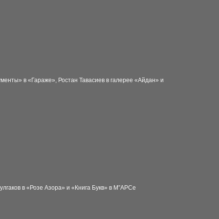
менты» в «Гараже», Ростан Тавасиев в галерее «Айдан» и
улгаков в «Розе Азора» и «Книга Букв» в М”АРСе