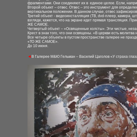
фрагментами. Они соединяют их в единое целое. Если, наприм
Второй объект – отвес. Отвес – это инструмент для определен
вертикальном положении. В данном случае, отвес зафиксиров
Третий объект - видеоинсталляция (ТВ, dvd-плеер, камера, 
взгляде, кажется, что на экране идет прямая трансляция. Пр
ЖЕ САМОЕ.
Четвертый объект – «Освященные холсты». Эти чистые, неза
Крест в знак того, что они освящены. «В церкви есть молитва
Все четыре объекты в пустом пространстве галерее не праздн
«ТО ЖЕ САМОЕ».
До 10 июня.
◄
В Галерее М&Ю Гельман – Василий Цаголов «У страха глаза