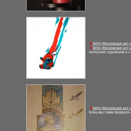
◄
М
АН (Московская арт 
◄
М
АН (
Московская арт 
питерские художники в «
◄
М
АН (Московская арт 
Блиц-выставки февраля-н