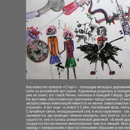
Как известно галерея «Старт» - площадка молодых дарований
себе на российской арт-сцене. Художница родилась в середин
уже не знает, кто такой Ленин, пионеры и Аркадий Гайдар. Дум
На выставке «Бессловесное признание» представлено 19 рису
экспрессивных композиций имеются не менее замысловатые наз
страхов!». А вот еще: «London”s Callin. Английский флаг, сб
Случайные связи, незащищенный секс и игла наркомана - так 
занимается, где проводит зимние каникулы, чего боится, что
сущности, она осталась романтической девочкой: «В моей душ
создается бесчисленное многообразие чувств и эмоций. Мои 
наряду с прекрасными и фантастическими образами в них мо