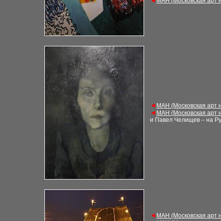
◄
М
АН (
Московская арт 
◄
М
АН (Московская арт 
◄
М
АН (
Московская арт 
и Павел Челищев – на Р
◄
М
АН (Московская арт 