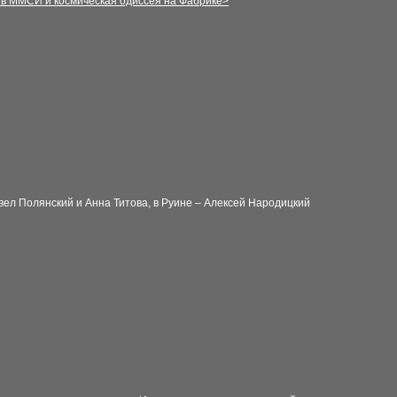
 в ММСИ и космическая одиссея на Фабрике>
авел Полянский и Анна Титова, в Руине – Алексей Народицкий