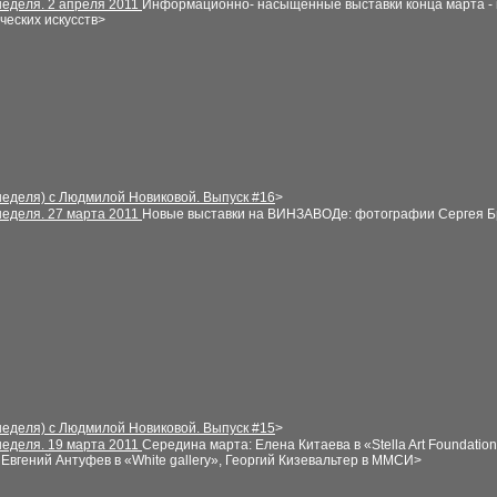
неделя
.
2
апреля
2011
Информационно- насыщенные выставки конца марта - 
ческих искусств>
неделя) с Людмилой Новиковой. Выпуск
#
1
6
>
неделя
.
27
марта 2011
Новые выставки на ВИНЗАВОДе: фотографии Сергея Бр
неделя) с Людмилой Новиковой. Выпуск
#
1
5
>
неделя
. 19 марта 2011
Середина марта: Елена Китаева в «Stella Art Foundati
Евгений Антуфев в «White gallery», Георгий Кизевальтер в ММСИ
>