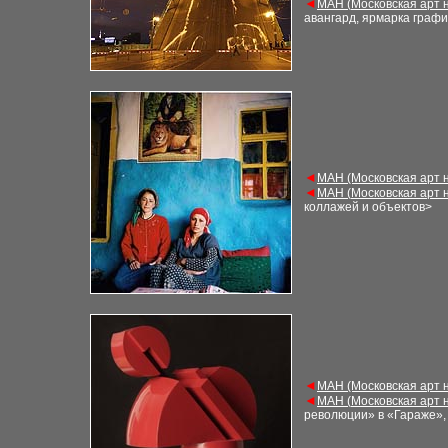
◄
М
АН (
Московская арт 
авангард, ярмарка графи
◄
М
АН (Московская арт 
◄
М
АН (
Московская арт 
коллажей и объектов
>
◄
М
АН (Московская арт 
◄
М
АН (
Московская арт 
революции» в «Гараже», 