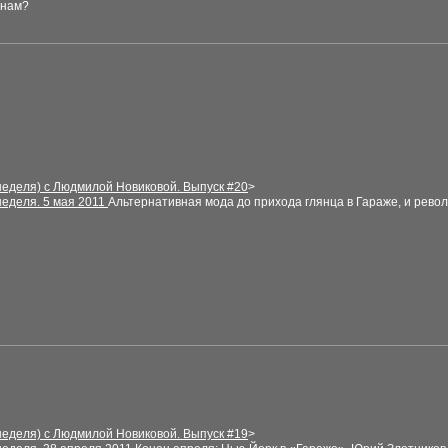
 нам?
неделя) с Людмилой Новиковой. Выпуск
#
20
>
неделя
.
5 мая
2011
Альтернативная мода до прихода
глянца в Гараже, и рево
неделя) с Людмилой Новиковой. Выпуск
#
1
9
>