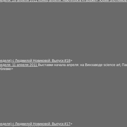
неделя
.
28
апреля
2011
Конец апреля: Нью-Йорк в «Гараже», Юрий Злотников
неделя) с Людмилой Новиковой. Выпуск
#
1
8
>
неделя
. 11
апреля
2011
Выставки начала апреля: на В
инзаводе
science art, П
ублевке>
неделя) с Людмилой Новиковой. Выпуск
#
1
7
>