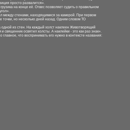
озиция просто развалится».
 грузика на конце её. Отвес позволяет судить о правильном
угол».
гол между стенами, находящимися за камерой. При первом
е точки, но несколько дней назад. Одним словом ТО
 одной из стен. На каждый холст наклеен Животворящий
и священник освятил холсты. А наклейки - это как раз знак».
 главное, что воспринимать его нужно в контексте названия: