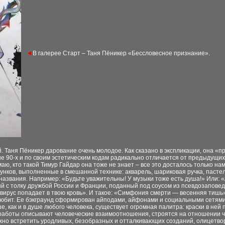
◄
В галерее Старт – Таня Пёникер «Бессловесное признание».
. Таня Пёникер дарование очень молодое. Как сказано в экспликации, она «п
е 90-х и по своим эстетическим кодам радикально отличается от предыдущих п
аю, кто такой Тимур Гайдар она тоже не знает – все это досталось только нам.
нков, выполненные в смешанной технике: акварель, шариковая ручка, пастел
вания. Например: «Будьте уважительны! У музыки тоже есть душа!» Или: «Ag
итый с толку дружбой России и Франции, поданный под соусом из псевдозаповед
вирус попадает в твою кровь». И такое: «Симфония смерти — весенняя тишь»
 любит. Ее бэкграунд сформирован айподами, айфонами и социальными сетями,
е, как и в душе любого человека, существует огромная палитра: краски в ней
работы описывают человеческие взаимоотношения, строятся на отношении че
жно встретить уродливых, безобразных и отталкивающих созданий, олицетво