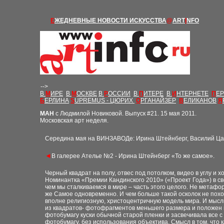
Е
ЖЕДНЕВНЫЕ Н
ОВОСТИ
ИСКУССТВА
@
ART
I
NFO
-->
В
М
ИРЕ
В
М
ОСКВЕ
В
Р
ОССИИ
В
П
ИТЕРЕ
В
И
НТЕРНЕТЕ
П
Е
Б
ЕРЛИНА
S
UPREMUS - ЦЮРИХ
О
РГАНАЙЗЕР
В
ЕЛИКАНОВ
Я
М
АН
с Людмилой Новиковой. Выпуск
#21
. 1
5
мая 2011.
Московская арт неделя.
Середина мая на ВИНЗАВОДе: Ирина Штейнберг, Василий Цаг
◄
В галерее Ателье №2 - Ирина Штейнберг «То же самое».
Черный квадрат на полу, отвес под потолком, видео в углу и
Номинантка «Премии Кандинского 2010» («Проект Года») в св
чем мы сталкиваемся в мире – часть этого целого. Не метафоры
же Самое одновременно. И чем больше такой осколок не похож
вполне религиозную, христоцентричную модель мира. И мысли
из квадратов- фотофрагментов меньшего размера и положен н
фотобумагу куски обычной старой пленки и засвечивала все с
фотобумагу, без использования объектива. Смысл в том, что 