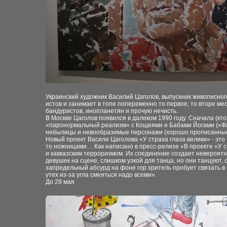
Украинский художник Василий Цаголов, выпускник живописного
истов и занимает в топе попеременно то первое, то вторе мес
бандуристов, инопланетян и прочую нечисть.
В Москве Цаголов появился в далеком 1990 году. Сначала (кт
«паронормальный реализм» с Кощеями и Бабами Йогами («Фант
небылицы и невообразимые персонажи (хорошо прописанные, с
Новый проект Васили Цаголова «У страха глаза велики» - это
то ножницами… Как написано в пресс-релизе «В проекте «У с
и кавказским терроризмом. Их соединение создает невероятн
девушек на сцене, слишком узкой для танца, но они танцуют
запредельный абсурд на фоне гор зритель пробует связать в
утех из-за угла смеяться надо всеми».
До 29 мая