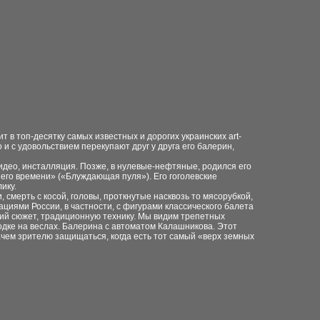
 в топ-десятку самых известных и дорогих украинских art-
 и с удовольствием перекупают друг у друга его балерин,
видео, инсталляция. Позже, в нулевые-нефтяные, родился его
его времени» («Блуждающая пуля»). Его гоголевские
ику.
смерть с косой, головы, проткнутые насквозь то мясорубкой,
циями России, в частности, с фигурами классического балета
кий сюжет, традиционную технику. Мы видим трепетных
одке на веслах. Балерина с автоматом Калашникова. Этот
ачем зрителю защищаться, когда есть тот самый «верх земных