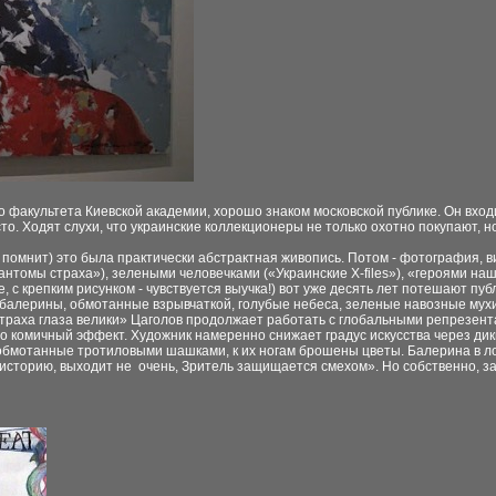
 факультета Киевской академии, хорошо знаком московской публике. Он входит
то. Ходят слухи, что украинские коллекционеры не только охотно покупают, но
о помнит) это была практически абстрактная живопись. Потом - фотография, 
омы страха»), зелеными человечками («Украинские Х-files»), «героями наш
 крепким рисунком - чувствуется выучка!) вот уже десять лет потешают публ
 балерины, обмотанные взрывчаткой, голубые небеса, зеленые навозные мухи, 
траха глаза велики» Цаголов продолжает работать с глобальными репрезента
о комичный эффект. Художник намеренно снижает градус искусства через ди
, обмотанные тротиловыми шашками, к их ногам брошены цветы. Балерина в л
 историю, выходит не очень, Зритель защищается смехом». Но собственно, з