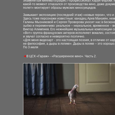
знаменитый кинематографист-профессионал Харун Фароки. Р
какой-то момент отказался от производства кино, даже докум
полет» монтирует образы мужских киносуицидов.
Замыкают экспозицию (последний этаж) «новые герои», что 
Здесь тоже персонажи известные: канадец Арев Манукян, не
Галины Мызниковой и Сергея Проворова уносит нас в бескон
зыбко и переменчиво: реальное – нереальное, временное – вн
Виктор Алимпиев. Его нежнейшие музыкальные композиции со
«Вот» группа французских актеров исполняет вокализ, состоя
и звучат согласно и невероятно поэтично.
«Для меня видеоарт - это настоящая поэзия, в отличие от на
не философия, а дыры в логике». Дыры в логике – это хорошо.
По 3 июля
◄
В ЦСК «Гараж» - «Расширенное кино». Часть 2.