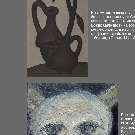
Новому поколению трудн
более, что к вывозу из С
ценности. Такой штамп 
можно было везти на все
русские авангардисты - 
конформистов было не та
– богами, а Париж, Нью-Й
Выставк
коллекц
картину
абстрак
Кропивн