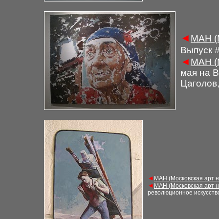
◄
М
АН (
Выпуск
◄
М
АН (
мая на 
Цаголов
◄
М
АН (Московская арт 
◄
М
АН (
Московская арт 
революционное искусств