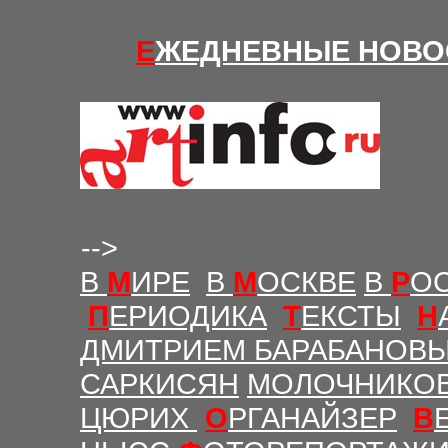
Е
ЖЕДНЕВНЫЕ Н
ОВО
-->
В
М
ИРЕ
В
М
ОСКВЕ
В
Р
О
П
ЕРИОДИКА
Т
ЕКСТЫ
Н
ДМИТРИЕМ БАРАБАНОВ
САРКИСЯН
МОЛОЧНИКО
ЦЮРИХ
О
РГАНАЙЗЕР
В