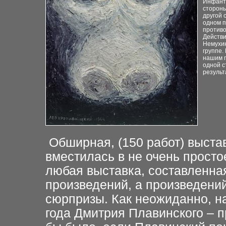
Инфанте
стороны
другой 
одном п
противо
Действи
Немухин
группе.
нашим 
одной с
результ
Обширная, (150 работ) выста
вместилась в не очень просто
любая выставка, составленная
произведений, а
произведений
сюрпризы. Как неожиданно, н
года Дмитрия Плавинского – п