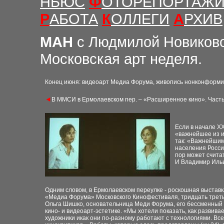
НЬЮС
Ф
ОТОРЕПОРТАЖ
Р
АБОТА
К
ОЛЛЕГИ
А
РХИВ
М
АН
с Людмилой Новиков
Московская арт неделя.
Конец июня: видеоарт Медиа Форума, живопись нонконформи
◄
В ММСИ в Ермолаевском пер. – «Расширенное кино». Часть
Если в начале XX
«важнейшее из и
так: «Важнейшим 
населения Росси
пор может считат
И Владимир Ильи
Одним словом, в Ермолаевском переулке - роскошная выставк
«Медиа Форума» Московского Кинофестиваля, тридцать третье
Ольга Шишко, основательница Меди Форума, его бессменный д
кино- и видеоарт-эстетике. «Мы хотели показать, как развив
художники икак они по-разному работают с технологиями. Все