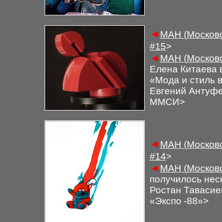
◄
М
АН (Московс
#
1
5
>
◄
М
АН (
Московс
Елена Китаева в
«Мода и стиль 
Евгений Антуфев
ММСИ
>
◄
М
АН (Московс
#
14
>
◄
М
АН (
Московс
получилось нес
Ростан Тавасие
«Экспо -88»
>