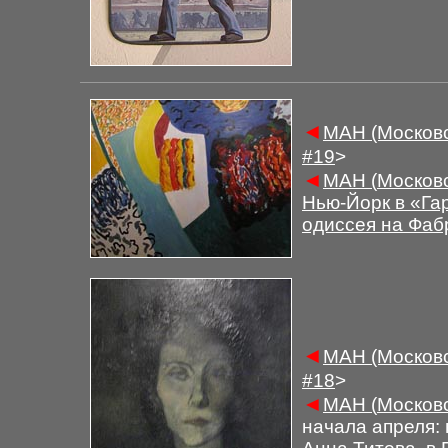
◄
М
АН (Московс
#
1
9
>
◄
М
АН (
Московс
Нью-Йорк в «Га
одиссея на Фаб
◄
М
АН (Московс
#
1
8
>
◄
М
АН (
Московс
начала апреля: 