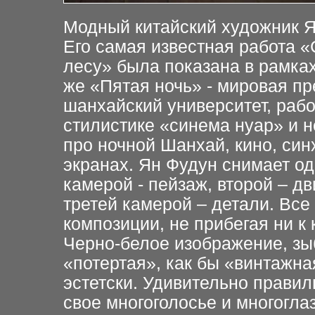
Модный китайский художник Я
Его самая известная
работа «
лесу» была показана в рамка
же «Пятая ночь» - мировая
пр
шанхайский
университет, рабо
стилистике «синема нуар» и 
про ночной Шанхай, кино, си
экранах. Ян Фудун снимает
од
камерой -
пейзаж, второй – д
третей
камерой – детали. Все
композиции, не прибегая ни
к
Черно-белое
изображение, зы
«потертая», как бы «винтажна
эстетски. Удивительно правил
свое многоголосье и
многоглаз