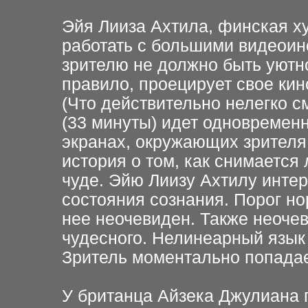
Эйя Лииза Ахтила, финская х
работать с большими
видеоин
зрителю не
должно быть уютно
правило, проецирует свое кин
(Что действительно нелегко с
(33 минуты) идет
одновременн
экранах,
окружающих зрителя 
история о том, как снимается
чуде. Эйю Лиизу Ахтилу
интер
состояния
сознания. Порог
но
нее неочевиден. Также неоче
чудесного. Нелинеарный язык
Зритель моментально попада
У британца Айзека Джулиана 