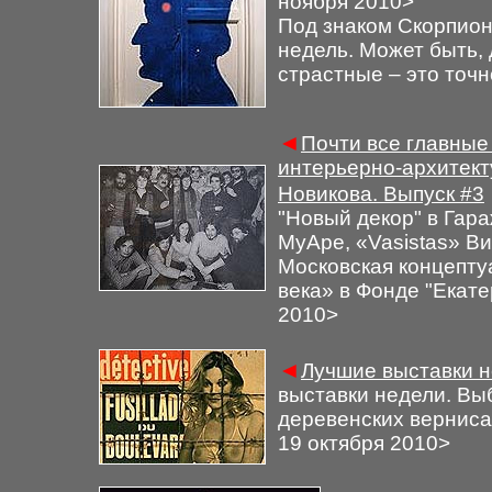
ноября 2010
>
Под знаком Скорпион
недель. Может быть, 
страстные – это точн
◄
Почти все главны
интерьерно-архитект
Новикова. Выпуск
#3
"
Новый декор
"
в Гара
МуАре,
«
Vasistas
» В
Московская концептуа
века»
в Фонде
"
Екате
2010
>
◄
Лучшие выставки н
выставки недели. Вы
деревенских верниса
1
9
октября 2010
>