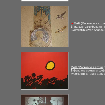
◄
М
АН (Московская арт 
Блиц-выставки февраля-н
Булгаков в «Розе Азора»
М
АН (Московская арт не
В феврале смотрим: циф
художеств, а также Бори