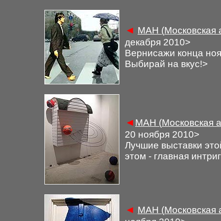
◄
М
АН (
Московская 
декабря 2010
>
Вернисажи конца ноя
Выбирай на вкус!
>
◄
М
АН (
Московская а
20
ноября 2010
>
Лучшие выставки это
этом - главная интри
◄
М
АН (
Московская 