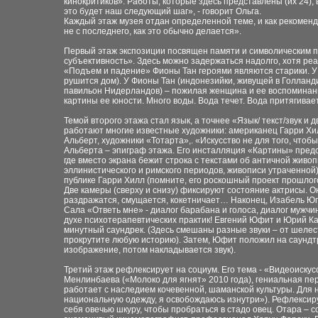
кинокритиков». Работы, которые здесь представлены (их 24),
это будет наш следующий шаг», - говорит Ольга.
Каждый этаж музея отдан определенной теме, и как рекоменду
не с последнего, как это обычно делается».
Первый этаж экспозиции посвящен памяти и символическим п
субъективность». Здесь можно задержаться надолго, хотя реа
«Подъем и падение» Фионы Тан героями являются старики. У А
рушится дом). У Фионы Тан (индонезийки, живущей в Голлан
павильон Нидерландов) – пожилая женщина и ее воспоминания
картины ее юности. Много воды. Вода течет. Вода притягивает
Темой второго этажа стал язык, а точнее «Язык/ текст/звук и
работают многие известные художники: американец Гарри Хи
Альберт, художники «Тотарта»,. «Искусство не для того, чтобы
Альберта – эпиграф этажа. Его инсталляция «Картины» предс
где вместо экрана бежит строка с текстами об античной жив
эллинистического и римского периодов, живописи утраченной)
публике Гарри Хилл (помните, его роскошный проект прошлог
Две камеры (сверху и снизу) фиксируют состояние актрисы. Ок
раздражатся, смущается, кокетничает… Наконец, Изабель Юп
Сала «Ответь мне» - диалог барабана и голоса, диалог мужчин
духе психотерапевтических практик! Евгений Юфит и Юрий К
минутный саундрек. (Здесь смешаны разные звуки – от шелест
прокрутите любую историю). Затем, Юфит положил на саундт
изображение, потом накладывается звук).
Третий этаж рефлексирует на социум. Его тема - «Видеоискус
Менлинбаева («Молоко для ягнят» 2010 года), гениальная пе
работает с наследием кочевенной, шаманской культуры. Для н
национальную одежду, я освобождаюсь изнутри»). Рефлексируе
себя овечью шкуру, чтобы пробраться в стадо овец. Отара – 