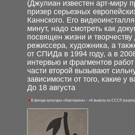
(Джулиан известен арт-миру
п
призер серьезных
европейски
Каннского.
Его видеоинсталл
минут, надо смотреть как док
посвящен жизни и творчеству
режиссера, художника, а такж
от СПИДа в 1994
году, а в 20
интервью и фрагментов работ
части второй
вызывают сильн
зависимости от того,
какие у 
До 18 августа
◄
В фонде культуры «Екатерина» - «К вывозу из СССР
разреш