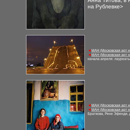
Анна Титова, в
на Рублевке>
◄
М
АН (Московская арт 
◄
М
АН (
Московская арт 
начала апреля: лауреаты
◄
М
АН (Московская арт 
◄
М
АН (
Московская арт 
Браткова, Рене Эфенди, 