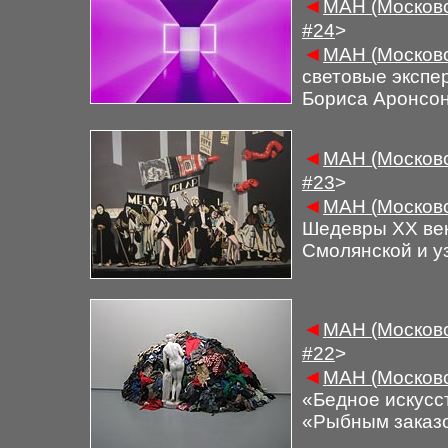
◄
М
АН (Московс
#
24
>
◄
М
АН (
Московс
световые экспе
Бориса Аронсо
◄
М
АН (Московс
#
2
3
>
◄
М
АН (
Московс
Шедевры ХХ век
Смолянской и у
◄
М
АН (Московс
#
22
>
◄
М
АН (
Московс
«Бедное искусст
«Рыбным заказо