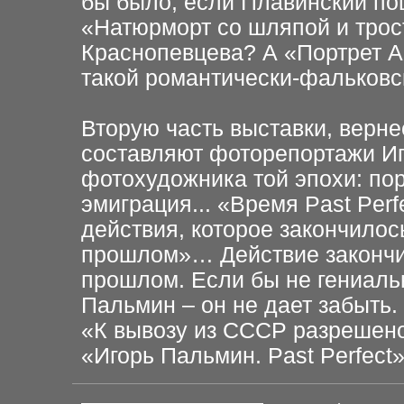
бы было, если Плавинский
по
«Натюрморт
со шляпой и трос
Краснопевцева? А «Портрет 
такой
романтически-фальковс
Вторую часть выставки, верне
составляют фоторепортажи И
фотохудожника той эпохи: пор
эмиграция... «Время Past
Perf
действия,
которое закончилос
прошлом»… Действие закончи
прошлом. Если бы не гениал
Пальмин – он не дает
забыть.
«К вывозу из СССР разрешено.
«Игорь Пальмин. Past Perfect»