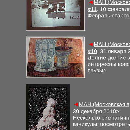
◄
М
АН (
Московс
#
11
. 10 феврал
Февраль старто
◄
М
АН (
Московс
#
10
. 31 января 
Долгие-долгие 
интересны вовс
паузы
>
◄
М
АН (
Московская а
30 декабря 2010
>
Н
есколько симпатичн
каникулы: посмотреть,