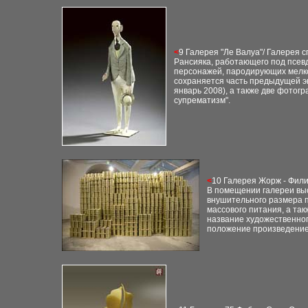
<
9 Галерея "Ле Валуа"
/
Галерея с
Рансияка, работающего под псев
персонажей, пародирующих мелко-
сохраняется часть предыдущей эк
январь 2008), а также две фотог
супрематизм".
<
10 Галерея Жорж - Фил
В помещении галереи выс
внушительного размера п
массового питания, а так
название художественног
положение произведение 