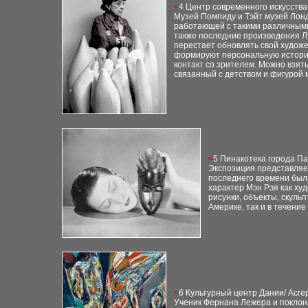
<
4 Центр современного искусств
Музей Помпиду и Тэйт музей Лонд
работающей с такими различными 
также последние произведения Лу
перестает обновлять свой худож
формируют персональную истори
контакт со зрителем. Можно взять
связанный с детством и фигурой 
<
5 Пинакотека города П
Экспозиция представляет
последнего времени был
характер Мэн Рэя как ху
рисунки, объекты, скуль
Америке, так и в течени
<
6 Культурный центр Дании
/
Асге
Ученик Фернана Лежера и поклон