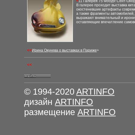
<
11 Галерея 75 Фобург Сент-Оно
В галерее проходит выставка ки
окостеневшие артефакты совреме
а также фрагменты автомобилей,
выражают внимательный и иронич
оставляющие впечатление самов
<<
Ирина Окунева о выставках в Париже
>
<<
© 1994-2020
ARTINFO
дизайн
ARTINFO
размещение
ARTINFO