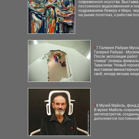
современного исусства. Выставк
постоянного видоизменения и пои
подражанием Лежеру и Миро, чер
на рынке полотнах, к работам п
<
7 Галерея Рабуан-Мусс
Галерея Рабуан - Мусион
После экспозиции работ
гламур" (январь-февраль
Тавасиева "Новый героиз
выставкам миниатюрные
свой, иногда весьма хищн
<
8 Музей Майоль, фонд 
В музее Майоль сохраняе
автопортретов, созданны
дополняется постоянной 