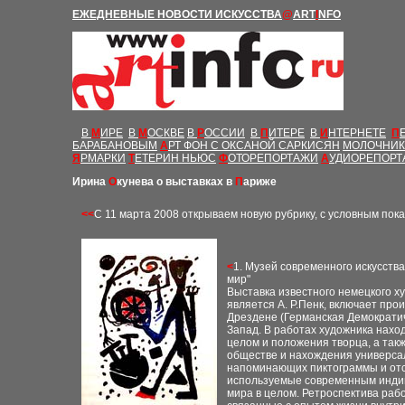
Е
ЖЕДНЕВНЫЕ Н
ОВОСТИ
ИСКУССТВА
@
ART
I
NFO
В
М
ИРЕ
В
М
ОСКВЕ
В
Р
ОССИИ
В
П
ИТЕРЕ
В
И
НТЕРНЕТЕ
П
БАРАБАНОВЫМ
А
РТ ФОН С ОКСАНОЙ САРКИСЯН
МОЛОЧНИК
Я
РМАРКИ
Т
ЕТЕРИН НЬЮС
Ф
ОТОРЕПОРТАЖИ
А
УДИОРЕПОРТ
Ирина
О
кунева о выставках в
П
ариже
<<
С 11 марта 2008 открывае
м
новую рубрику, с условным пок
<
1. Музей современного искусства
мир"
Выставка известного немецкого х
является А. Р.Пенк, включает про
Дрездене (Германская Демократиче
Запад. В работах художника нахо
целом и положения творца, а та
обществе и нахождения универсал
напоминающих пиктограммы и отс
используемые современным индив
мира в целом. Ретроспектива раб