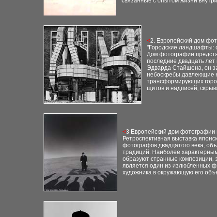
связанные с опытом жизни внутри
<
2. Европейский дом фот
"Городские ландшафты: 
Дом фотографии предста
последние двадцать лет
Эдварда Стайшена, он з
небоскребы давлеющие н
трансформирующих город
щитов и надписей, скры
<
3 Европейский дом фотографии г
Ретроспективная выставка японс
фотографов двадцатого века, об
традиций. Наиболее характерным
образуют странные композиции, з
является один из излюбленных ф
художника в окружающую его объ