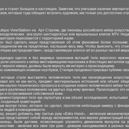
льше и станет большое и настоящее. Заметим, что учитывая наличие имплантат
аем, которые туда обещает встроить художник, как только ухо достаточно от
boutique ViewStation» на Арт-Стрелке, где пионеры российского кибер-искус
иходелических рок-групп шестидесятых или музыкальных клип
ов
MTV. Неда
ерритория пересекается с территорией науки.
лжен был сделать наши представления об этом феномене более полными
ыращенно
м
им на предплечье, наслышан весь мир. Чтобы выяснить, что стоит
«Наука как предчувствие», представлявшую science-art из разны
х
частей мир
аурядно одетое и без видимых признаков мутаций тело взрослого мужчи
 в роли склонного к кибер-мистификациям персонажа в блестящих металлом о
во черного юмора, должны были вернуть им интерес к происходящему.
нно нажимающих клавиши ноутбуков, Стеларк продемонстрировал публике сво
которые стали выставлять человеческое тело как произведение искусст
овал его не как кисть, предмет мистериальных истязаний или объект общ
ям научно-технического прогресса в создании нового человеческого кибер-те
м в различных положениях на вдетых под кожу крючках. Происходило это не 
ра и потрескивания собственной кожи.
демонстрировал тело как скульптуру и как объект исследования, испытывая
, созданный гравитацией.
м внутри тела», которое он сделал, проглотив небольшую камеру с фонар
гих людей в повседневности.
тор, решил добавить ему третью руку «Extra Hand», - железную механическ
орые представляют собой череду экспериментов, или вернее демонстраций ег
аницы, были датчики, позволяющие управлять движением мускулов на ра
ностями - включая все свои три руки - доверив находившимся в разных ч