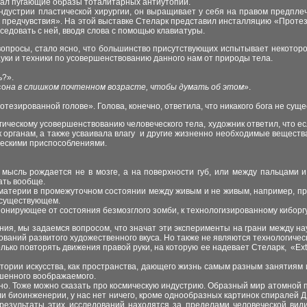
ал пугающие образы тоталитарных антиутопий.
дустрии пластической хирургии, он выращивает у себя на правом предплечь
 предчувствия». На этой выставке Стеларк представил инсталляцию «Протез
седовать с ней, вводя слова с помощью клавиатуры.
вопросы, стало ясно, что большинство присутств
ующ
их испытыва
е
т некотор
уки и техники по усовершенствованию данного нам от природы тела.
сь?».
«о
на в слишком почтенном возрасте, чтобы думать об этом
».
отезированной голове». Голова, конечно, ответила, что никакого бога не сущ
ическому усовершенствованию человеческого тела, художник ответил, что е
 органам, а также усваивала влагу и другие жизненно необходимые веществ
ическими приспособлениями.
 мысль рождается не в мозге, а на поверхности губ, или между пальцами и
мать вообще.
 материи в промежуточном состоянии между живым и не живым, например, пр
е существующем.
ционирующее от состояния безмозглого зомби, к технологизированному киборг
ия, мы задаемся вопросом, что значат эти эксперименты на грани между наук
ований развитого художественного вкуса. Но также не являются технологичес
лько повторять движения правой руки, на которую ее надевает Стеларк, «Ext
ории искусства, как пространств
а
, дающе
го
жизнь самым разным занятиям и
ишенного воображаемого.
о. Тоже можно сказать про космическую индустрию. Образный мир атомной 
ли биоинженерии, у нас нет ничего, кроме однообразных картинок спиралей
 результаты этих исследований находятся за пределами человеческой ви