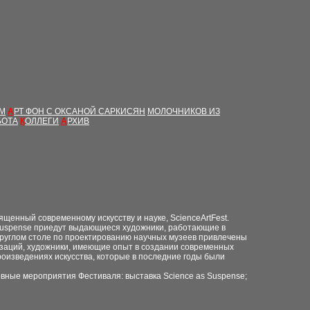
ЫМ
А
РТ ФОН С ОКСАНОЙ САРКИСЯН
МОЛОЧНИКОВ ИЗ
БОТА
К
ОЛЛЕГИ
А
РХИВ
щенный современному искусству и науке, ScienceArtFest.
s Suspense приедут выдающиеся художники, работающие в
 круглом столе по проектированию научных музеев привлечены
низаций, художники, имеющие опыт в создании современных
роизведениях искусства, которые в последние годы были
вные мероприятия Фестиваля: выставка Science as Suspense;