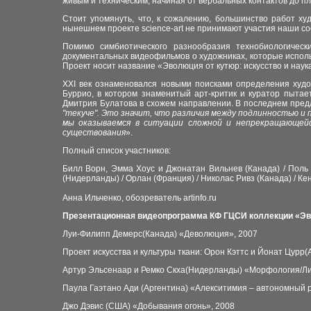
живым и техническим, начиная от вербальных контактов до пл
Стоит упомянуть, что, к сожалению, большинство работ ху
нынешнем проекте science-art не принимают участия наши со
Помимо симбиотического разнообразия технобиологическ
документальных видеофильмов о художниках, которые исполь
Проект носит название «Эволюция от кутюр: искусство и наук
XXI век ознаменовался новыми поисками определения худо
Буррио, в котором знаменитый арт-критик и куратор пытае
Дмитрия Булатова в схожем направлении. В последнем пред
"текуче". Это значит, что различия между подлинностью и
мы оказываемся в ситуации сложной и непрекращающейс
существования
».
Полный список участников:
Билл Ворн, Эмма Хоус и Джонатан Вильнев (Канада) / Поль
(Нидерланды) / Орлан (Франция) / Николас Ривз (Канада) / К
Анна Ильченко, обозреватель
artinfo.ru
Презентационная видеопрограмма КФ ГЦСИ коллекции «Эв
Луи-Филипп Демерс(Канада) «Деволюция», 2007
Проект искусства и культуры ткани: Орон Кэттс и Йонат Цурр(
Артур Эльсенаар и Ремко Скха(Нидерланды) «Морфология/Ли
Паула Гаэтано Ади (Аргентина) «Алекситимия – автономный р
Джо Дэвис (США) «Добывания огонь», 2008