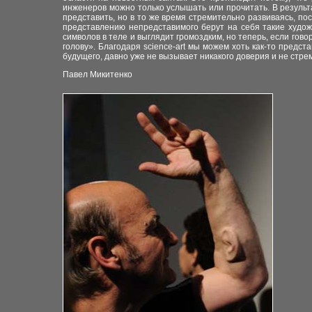
инженеров можно только услышать или прочитать. В результ
представить, но в то же время стремительно развиваясь, по
представлению непредставимого берут на себя такие худож
символов в теле и выглядит громоздким, но теперь, если гов
голову». Благодаря science-art мы можем хоть как-то предста
будущего, давно уже не вызывает никакого доверия и не стрем
Павел Микитенко