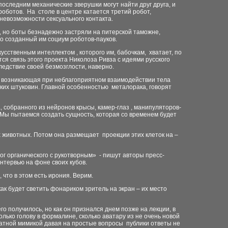
последним механические зверушки могут найти друг друга, и
роботов. На столе в центре катается третий робот,
 невозможности сексуального контакта.
 но боты безнадежно застряли на питерской таможне,
ро созданный им социум роботов-пауков.
сственным интеллектом , которого им, бабочкам, хватает, по
тся связь этого проекта Николоза Ривза с идеями русского
ледствие своей безмозглости, наверно.
, возникающая при неблагоприятном взаимодействии тела
их штуковин. Главной особенностью металорака, говорят
 собранного из нейронов крысы, камер-глаз , манипуляторов-
« Мы пытаемся создать сущность, которая со временем будет
х животных. Потом она размещает проекции этих клеток на –
г органического с рукотворным» - пишут авторы пресс-
тервью на фоне своих кубов.
что в этом есть ирония. Верим.
к будет светить фонариком зритель на экран – их место
о получилось, но как он признался днем позже на лекции, в
олько голову в формалине, сколько аватару из не очень новой
атной мимикой давая на простые вопросы публики ответы не