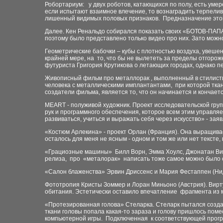
Робортариум: у двух роботов, катающихся по полу, есть умер
если испытают взаимное влечение, то вознаградить терпеливо
лишенный видимых половых признаков. Предназначение этой о
Далее. Кен Ренальдо собирался показать своих «БОТОВ-ПАП
поэтому было представлено только видео про них. Зато можно
Геометрические бабочки – кубы с плотностью воздуха, увеше
крайней мере, на то, что бы не вылететь за пределы отгороже
футуриста Григория Крутикова о летающих городах, однако п
Живописный фильм про металлорак , выполненный в стилисти
человека с металлическими имплантантами, при которой тка
создатели фильма, является то, что он начинается и кончает
MEART - полуживой художник. Проект исследовательской груп
рук и программного обеспечения, которое всем этим управляе
развиваться, учиться и выражать себя через искусство» - зая
«Костюм Арлекина» - проект Орлан (Франция). Она выращивае
осталось для меня не ясным - одном и том же или нет тексте,
«Грациозные машины» Билл Ворн, Эмма Хоулс, Джонатан Виль
релиза, про «металорак» написать тоже самое можно было с
«Салон блаженства» Эрвин Дриссенс и Мария Фестаппен (Ниде
Фототропия Кристы Зоммер и Лоран Миньоно (Австрия). Вирту
обитания. Эстетически оставило впечатление фрагмента из
«Протезированная голова» Стеларка. Стеларк пытался создать
ткани головы попала какая-то зараза и голову пришлось поме
компьютерной игры. Подключенная к соответствующей програ