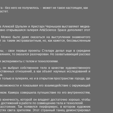
а - без него не получилось - может не такое настоящее, как
растет.
ства Алексей Шульгин и Аристарх Чернышев выставляют медиа-
вно открывшаяся галерея Art&Science Space дополняет этот
. Можно было даже оказаться на выступлении знаменитого
 за таким экстравагантным, но, как кажется, бессмысленным
а.
ны, - свои первые проекты Стеларк делал еще в середине
деяниях, то оказался разочарован. Но захватывающий рассказ
и эксперименты с телом и технологиями.
ва, он выбрал собственное
тело
в качестве художественного
ественных отношений, а как объект научных исследований и
ла.
только в галереях, но и в открытом пространстве города, где
 возможности и показывая его взаимодействие с окружающей
иком. Камера совершила путешествие по его внутренностям,
ую конечность, которой он владеет достаточно хорошо, чтобы
о достижений в работе по совмещению тела и технологий.
сстоянии. Так появился перформанс, в котором художник
астях света зрителям. Этот странный танец демонстрировал