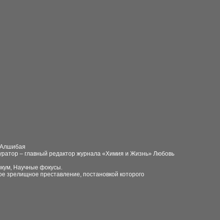
л Алшибая
куратор – главный редактор журнала «Химия и Жизнь» Любовь
икум, Научные фокусы.
ное зрелищное преставление, постановкой которого