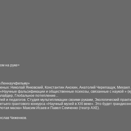
ом на руке
>
т «Леннаучфильму»
ученых: Николай Янковский, Константин Анохин, Анатолий Черепащук, Михаи
х «Научные фальсификации и общественные психозы, связанные с наукой » (
лайдер, Глобальное потепление...
елей и педагогов. Студия мультипликации своими руками, Экологический практ
етьего грантового конкурса «Научный музей в XXI веке». Это будет грандиоз
отая маска» Максим Исаев и Павел Семченко (театр АХЕ).
дислав Чиженков
.