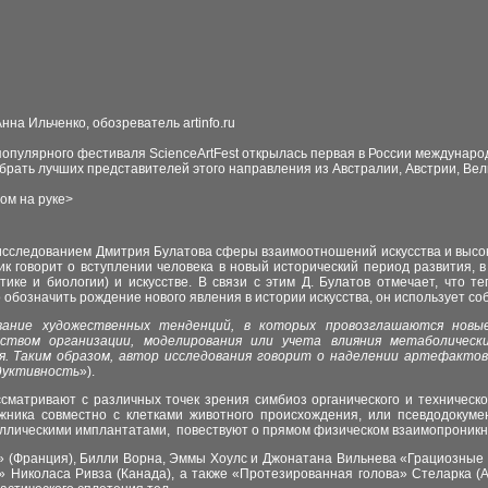
Анна Ильченко, обозреватель
artinfo.ru
популярного фестиваля ScienceArtFest открылась первая в России международ
обрать лучших представителей этого направления из Австралии, Австрии, Ве
ом на руке
>
 исследованием Дмитрия Булатова сферы взаимоотношений искусства и высок
ик говорит о вступлени
и
человека в новый исторический период развития, 
ике и биологии) и искусстве. В связи с этим Д. Булатов отмечает, что 
обозначить рождение нового явления в истории искусства, он использует с
ание художественных тенденций, в которых провозглашаются новы
твом организации, моделирования или учета влияния метаболически
я. Таким образом, автор исследования говорит о наделении артефактов
одуктивность
»).
сматривают с различных точек зрения симбиоз органического и техническ
жника совместно с клетками животного происхождения, и
ли
псевдодокуме
аллическими имплантатами, повествуют о прямом физическом взаимопроникно
 (Франция), Билли Ворна, Эммы Хоулс и Джонатана Вильнева «Грациозные
 Николаса Ривза (Канада), а также «Протезированная голова» Стеларка (