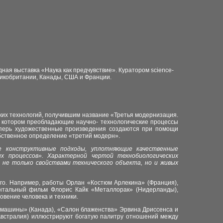
ная выставка «Наука как предчувствие». Куратором science-
ликобритании, Канады, США и Франции.
их технологий, получившим название «Третья модернизация.
в котором преоблада
ющие
научно- технологически
е
про
це
сс
ы
теперь художественные произведения создаются при помощи
обственное определение «третий модерн».
е конструктивные подходы, уплотняющие качественные
х процессов». Характерной чертой технобиологических
 не только свойствами технического объекта, но и живых
ого. Например, работы Орлан «Костюм Арлекина» (Франция),
нтальный фильм Флорис Кайк «Металлорак» (Нидерланды),
вение человека и техники.
 машины» (Канада), «Салон блаженства» Эрвина Дриссенса и
Австралия) иллюстриру
ю
т богатую палитру отношений между