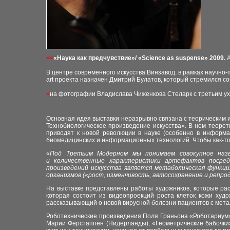
<<
«Наука как предчувствие»/ «Science as suspense» 2009.
В центре современного искусства Винзавод, в рамках научно-
art проекта назначен Дмитрий Булатов, который стремился с
<
на фотографии Владислава Чиженкова Стеларк с третьим ух
Основная идея выставки неразрывно связана с теорическим
Технобиологическое произведение искусства». В нем теорет
привод
ят
к новой революции в науке (особенно в информат
биомедицинских и информационных технологий. Чтобы как-то 
«
Под Третьим Модерном мы понимаем совокупное назв
и количественные характеристики артефактов посредс
произведений искусства является метаболическая функци
организмов («рост, изменчивость, автосохранение и репр
На выставке представлены работы художников, которые рас
которая состоит из видеопроекций роста клеток кожи худо
рассказывающ
и
й о новой вирусной болезни пациентов с мет
Роботехнические произведения Поля Граньона «Роботариум»
Марии Ферстаппен (Нидерланды), «Геометрические бабочки»