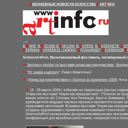
Е
ЖЕДНЕВНЫЕ Н
ОВОСТИ
ИСКУССТВА
@
ART
I
NFO
-->
В
М
ИРЕ
В
М
ОСКВЕ
В
Р
ОССИИ
В
П
ИТЕРЕ
В
И
НТЕРНЕТЕ
П
Е
Б
ЕРЛИНА
S
UPREMUS - ЦЮРИХ
О
РГАНАЙЗЕР
В
ЕЛИКАНОВ
Я
ScienceArtFest
,
М
ультижанровый фестиваль, посвященный с
<<
Экспресс-пробег по выставке наука как предчувствие. Влади
<<
"
От зомби к киборгу
"
. Павел Микитенко
>
<<
«
Наука как предчувствие»/ «Science as suspense» 2009
.
Анна 
<<
16
- 29 марта 2009 г. в Москве на территории Центра совр
Открытие выставки
"
Наука как предчувствие
"
(
"Science as Sus
жанре science-art: Стеларк, Кен Ринальдо, Криста Зоммерер
руководители ведущих научных му
зеев и просветительских ц
наукоемких экспозиций. В рамках выставки "Наука как предч
созданы художниками с применением новейших технологий – и
ScienceArtFest организован фондом некоммерческих програм
конференция для музейных работников, специалистов в облас