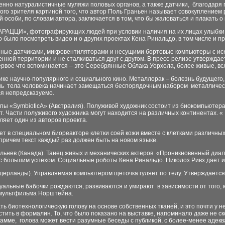
енно натуралистичные муляжи половых органов, а также датчики, благодаря 
го зрителя картиной того, что автор Поль Граньен называет совокуплением 
соби, по словам автора, заключается в том, что бы жаловаться и плакать о
АРАЦЦИ», фотографирующих людей при условии наличия на их лицах улыбки,
 было посмотреть видео и о других проектах Кена Ринальдо, в том числе и п
нные датчиками, микровентиляторами и несущими бортовые компьютеры с иску
нной территории и не сталкиваться друг с другом. В пресс-релизе утверждае
ервое что вспоминается – это Серебрянные Облака Уорхола, более живые, вс
ке научно-популярного и социального кино. Металлорак – болезнь будущего
нь тела человека начинает замещаться беспорядочным набором металлическ
ся непредсказуемо.
пы «SymbioticA» (Австралия). Полуживой художник состоит из биокомпьютера,
т. Части полуживого художника могут находится на различных континентах. 
вляет один из авторов проекта.
т в специальном биореакторе клетки соей кожи вместе с клетками различны
 причем текст каждый раз должен быть на новом языке.
нев (Канада). Танец живых и механических актеров. «Проникновенный диало
 большим успехом. Социальные роботы Кена Ринальдо. Николоз Ривз дает ин
рланды). Управляемая компьютером щеточка гуляет по телу. Утверждается, 
альные бабочки рождаются, развиваются и умирают в зависимости от того, ка
 мультфильма Норштейна.
 биотехнологическую голову на основе собственных тканей, и это почти у нег
стить в формалин. То, что было показано на выставке, напоминало даже не ск
мме, голова может вести разумные беседы с публикой, с более-менее адекв