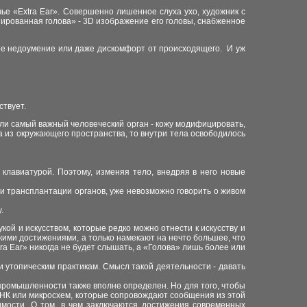
е «Extra Ear». Совершенно лишенное слуха ухо, художник с
ированная голова» - 3D изображение его головы, снабженное
ое недоумение или даже дискомфорт от происходящего. И уж
ествует.
сли самый важный человеческий орган - кожу модифицировать,
а из окружающего пространства, то внутри тела освободилось
 клавиатурой. Поэтому, изменяя тело, внедряя в него новые
и трансплантации органов, уже невозможно говорить о живом
у.
ой и искусством, которые редко можно отнести к искусству и
кими достижениями, а только намекают на нечто большее, что
ra Ear» никогда не будет слышать, а «Голова» лишь более или
 утопическим практикам. Смысл такой деятельности - давать
промышленности также вполне определен. Но для того, чтобы
 ДНК или микросхем, которые сопровождают сообщения из этой
димости. О том, в чем заключаются достижения современных