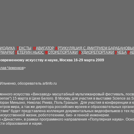
РИОДИКА
Т
ЕКСТЫ
Н
АВИГАТОР
А
РТИКУЛЯЦИЯ С ДМИТРИЕМ БАРАБАНОВ
РМАРКИ
Т
ЕТЕРИН НЬЮС
Ф
ОТОРЕПОРТАЖИ
А
УДИОРЕПОРТАЖИ
У
ЧЕБА
Р
А
овременному искусству и науке,
Москва 16-29 марта 2009
слав Чиженков
>
Ильченко, обозреватель
artinfo.ru
еменного искусства «Винзавод» масштабный мультижанровый фестиваль, посвя
pense"
)
15 марта в Цехе Белого.
В Москву, для участия в выставке Science a
, Лоран Миньоно, Николас Риивз, Поль Граньон. Для участия в конференции и
ентров мира, а так же директора российских музеев и образовательных орга
увствие" будет представлена коллекция документальных видеофильмов о тех п
скусственной жизни, робототехники, био- и генной инженерии.
м «Династия», в рамках программного направления «Популярная наука». Осно
ти образования и науки.