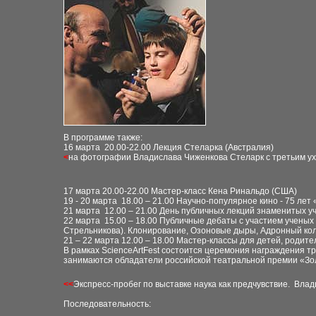
В программе также:
16 марта 20.00-22.00 Лекция Стеларка (Австралия)
<
на фотографии Владислава Чиженкова Стеларк с третьим ух
17 марта 20.00-22.00 Мастер-класс Кена Ринальдо (США)
19 - 20 марта 18.00 – 21.00 Научно-популярное кино - 75 ле
21 марта 12.00 – 21.00 День публичных лекций знаменитых 
22 марта 15.00 – 18.00 Публичные дебаты с участием учены
Стрельникова). Клонирование, Озоновые дыры, Адронный кол
21 – 22 марта 12.00 – 18.00 Мастер-классы для детей, родит
В рамках ScienceArtFest состоится церемония награждения тр
занимаются обладатели российской театральной премии «Зол
<<
Экспресс-пробег
по выставке наука как предчувствие. Вла
Последовательность: