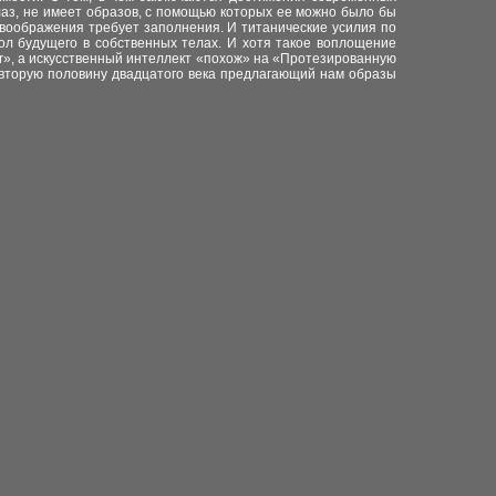
лаз, не имеет образов, с помощью которых ее можно было бы
о воображения требует заполнения. И титанические усилия по
ол будущего в собственных телах. И хотя такое воплощение
Ear», а искусственный интеллект «похож» на «Протезированную
ю вторую половину двадцатого века предлагающий нам образы