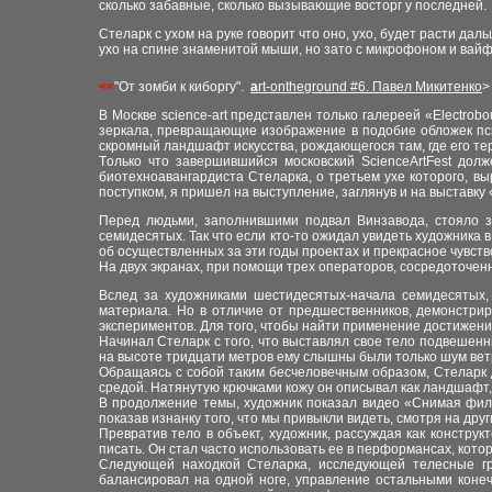
сколько забавные, сколько вызывающие восторг у последней.
Стеларк с ухом на руке говорит что оно, ухо, будет расти да
ухо на спине знаменитой мыши, но зато с микрофоном и вайф
<<
"
От зомби к киборгу
"
.
a
rt-ontheground
#6
. Павел Микитенко
>
В Москве science-art представлен только галереей «Electro
зеркала, превращающие изображение в подобие обложек пс
скромный ландшафт искусства, рождающегося там, где его т
Т
олько что завершившийся московский ScienceArtFest до
биотехноавангардиста Стеларка, о третьем ухе которого, в
поступком, я пришел на выступление, заглянув и на выставку 
Перед людьми, заполнившими подвал Винзавода, стояло з
семидесятых. Так что если кто-то ожидал увидеть художника
об осуществленных за эти годы проектах и прекрасное чувст
На двух экранах, при помощи трех операторов, сосредоточе
Вслед за художниками шестидесятых-начала семидесятых, 
материала. Но в отличие от предшественников, демонстрир
экспериментов. Для того, чтобы найти применение достижени
Начинал Стеларк с того, что выставлял свое тело подвешенны
на высоте тридцати метров ему слышны были только шум вет
Обращаясь с собой таким бесчеловечным образом, Стеларк 
средой. Натянутую крючками кожу он описывал как ландшафт
В продолжение темы, художник показал видео «Снимая филь
показав изнанку того, что мы привыкли видеть, смотря на дру
Превратив тело в объект, художник, рассуждая как конструк
писать. Он стал часто использовать ее в перформансах, кот
Следующей находкой Стеларка, исследующей телесные гр
балансировал на одной ноге, управление остальными конеч