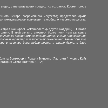
видео, запечатлевшего процесс их создания. Кроме того, в
нного центра современного искусства) представил архив
ая международная коллекция технобиологического искусства.
льствует манифест «Altermodern»(«Другой модерн») Никола
тоянии. В этой связи становится
более
понятным движение
аучиться воспринимать технобиологические произведения
льсный характер и зависеть только от нас. Таким образом,
нии и изъятии дара подлинности, а стало быть, и дара
Криста Зоммерер и Лорана Миньоно (Австрия) / Флорис Кайк
аборатория Стива Поттера (США).