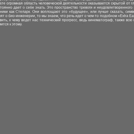
ате огромная область человеческой деятельности оказывается скрытой от г
стоянно дает о себе знать. Это пространство тревоги и неудовлетворенног
ники как Стеларк. Они воплощают это «будущее», или лучше сказать, симв
орят о био-инженерии, то мы знаем, что речь идет о чем-то подобном «Extra 
вить
,
к чему ведет нас технический прогресс, ведь кинематограф, также вс
ится к этому.