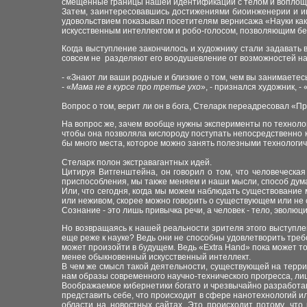
смещенные границы нашей идентификации с телом и воплощ
Затем, заинтересовавшись достижениями биоинженерии и ин
удовольствием показывал посетителям вернисажа «Науки как
искусственным интеллектом и робо-голосом, позволяющим бе
Когда выступление закончилось и художнику стали задавать 
совсем не разделяют его воодушевление от возможностей на
- «Знают ли ваши родные и близкие о том, чем вы занимаете
- «
Мама не в курсе про третье ухо
», - признался художник, - 
Вопрос о том, верит ли он в бога, Стеларк переадресовал «Пр
На вопрос же, зачем вообще нужны эксперименты по технолог
чтобы она позволяла кислороду поступать непосредственно к
бы много места, которое можно занять полезными технолог
Стеларк полон экстравагантных идей.
Цитируя Витгенштейна, он говорил о том, что человеческая
приспособления, мы также меняем и наши мысли, способ ду
Или, что сегодня, когда мы можем наблюдать существование
или неживом, скорее можно говорить о существующем или н
Сознание - это лишь привычка речи, а человек - тело, эволю
Но возвращаясь к нашей реальности зрителя этого выступлен
еще реже к науке? Ведь они не способны удовлетворить треб
может произойти в будущем. Ведь «Extra Hand» пока может то
менее обыкновенный искусственный интеллект.
В чем же смысл такой деятельности, существующей на террит
нам образы современного научно-технического прогресса, л
Воображаемое кибернетики богато и чрезвычайно разработан
представить себе, что происходит в сфере нанотехнологий и
области на новостных сайтах. Это происходит потому, что