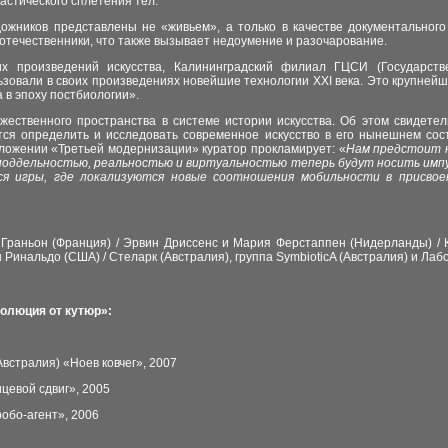
астического сплетения тел.
дожников представлены не «живьем», а только в качестве документального 
отечественники, что также вызывает
недоумение и
разочарование.
их произведений искусства, Калининградский филиал ГЦСИ (Государстве
зовали в своих произведениях новейшие технологии XXI века. Это крупнейш
а в эпоху постбиологии».
жественного пространства в системе истории искусства. Об этом свидете
тся определить и исследовать современное искусство в его нынешнем сос
ложении «Третьей модернизации» куратор прокламирует: «
Нам предстоит н
 поддельностью, реальностью и виртуальностью теперь будут носить импу
я игры, где локализуются новые соотношения мобильности в присвое
 Граньон (Франция) / Эрвин Дриссенс и Мария Ферстаппен (Нидерланды) / 
ен Ринальдо (США) / Стеларк (Австралия), группа SymbioticA (Австралия) и Л
олюция от кутюр»:
Австралия) «Ноев ковчег», 2007
цевой сдвиг», 2005
обо-агент», 2006