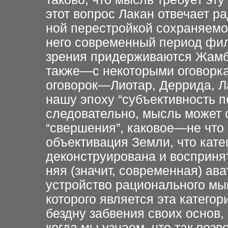
этот вопрос Лакан отвечает р
ной перестройкой сохраняемой
него современный период фил
зрения придерживаются Жамбе,
также—с некоторыми оговорк
оговорок—Лиотар, Деррида, Ла
нашу эпоху “субъективность п
следовательно, мысль может с
“свершения”, каковое—не что
объективация Земли, что кат
деконструирована и воспринят
няя (значит, современная) ав
устройство рационального м
которого является эта категор
бездну забвения своих основ,
когда мы узнаем, что так воз