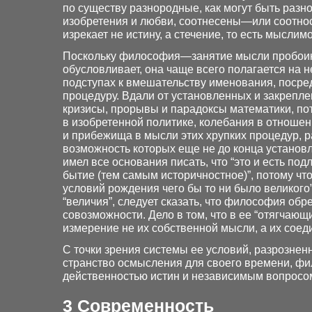
по существу разнородные, как могут быть раз
изобретения и любви, соотнесены—или соотн
изрекает не истину, а стечение, то есть мыслим
Поскольку философия—занятие мысли пробоино
обусловливает, она чаще всего полагается на
подступах к вмешательству именования, посред
процедуру. Вдали от установленных и закреп
кризисы, прорывы и парадоксы математики, по
в изобретенной политике, колебания в отношен
и прибежища в мысли этих хрупких процедур, 
возможность которых еще не до конца установ
имел все основания писать, что “это и есть по
бытие (тем самым историчностное)”, потому ч
условий рождения чего бы то ни было великого
“величия”, следует сказать, что философия об
совозможности. Дело в том, что в ее “отягчаю
измерение не их собственной мысли, а их соед
С точки зрения системы ее условий, разрознен
странство осмысления для своего времени, ф
действенностью истин и независимым вопросо
3
Современность