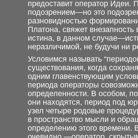
предоставит оператор Идеи. П
подозрением—но это подозре
разновидностью формировани
Платона, свяжет внезапность 
истина, в данном случае—ист
неразличимой, не будучи ни ре
Условимся называть “периодо
существования, когда сохран
одним главенствующим услови
периода операторы совозможн
определенности. В особом, п
они находятся, период под юр
узел четыре родовые процеду
в пространство мысли и обр
определению этого времени. 
очевидно,—оператор, скрытым