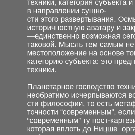
техники, категория субъекта 
в направлении сущно-
сти этого развертывания. Осм
историчностную аватару и за
—единственно возможная сег
таковой. Мысль тем самым не 
местоположение на основе то
категорию субъекта: это пред
техники.
Планетарное господство техн
необратимо исчерпываются в
сти философии, то есть мета
точности “современным”, если
“современным” ту пост-карте
которая вплоть до Ницше орг