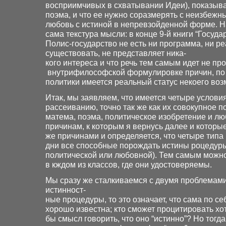
восприимчивых в схватывании Идеи), показыва
поэма, и что ее нужно соразмерять с неизбежн
любовь с истиной в непревзойденной форме. Н
сама текстура мысли: в конце 9-й книги “Госуд
Полис-государство не есть ни программа, ни ре
существовать, не представляет ника-
кого интереса и что речь тем самым идет не про
внутрифилософской формулировке причин, по к
политики имеется реальный статус некоего воз
Итак, мы заявляем, что имеется четыре услови
рассеиванию, точно так же как их совокупное п
матема, поэма, политическое изобретение и 
причинам, к которым я вернусь далее и которы
же причинами и определяется, что четыре тип
дни все способные порождать истины роцедуры
политической или любовной). Тем самым можно
в кждом из классов, где они удостоверяемы.
Мы сразу же сталкиваемся с двумя проблемам
истинност-
ные процедуры, то это означает, что сама по се
хорошо известна; кто сможет процитировать х
бы смысл говорить, что оно “истинно”? Но тог