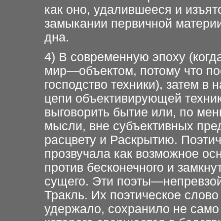
как оно, удалившееся и изъят
замыкании первичной материи
дна.
4) В современную эпоху (когд
мир—объектом, потому что по
господство техники), затем в
цепи объективирующей техник
выговорить бытие или, по ме
мысли, вне субъективных пред
расцвету и Раскрытию. Поэти
прозвучала как возможное ос
против бесконечного и замкну
сущего. Эти поэты—непревзой
Тракль. Их поэтическое слово
удержало, сохранило не само