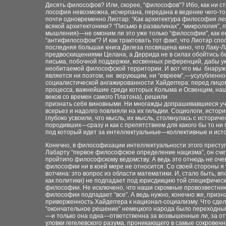
Десять философов? Или, скорее, “философов”? Ибо, как ни ст
лософия невозможна, исчерпана, передана в ведение чего-то 
почти одновременно Лиотар: “Как архитектура философия ле
всякой архитектоники? “Письмо в развалинах”, “микрология”
мышления)—не омоним ли это уже только “философии”, как е
“антифилософом”? И как трактовать тот факт, что Лиотар спо
последняя большая книга Делеза посвящена кино, что Лаку-Л
предвосхищениями Целана, а Деррида не в силах обойтись б
письма, побочной поддержки, косвенных референций, дабы у
необитаемой философской территории. И вот что мы бнаружи
является ни поэтом, ни верующим, ни “евреем”,—усугубленн
социалистической ангажированности Хайдеггера: перед лицом
процесса, важнейшие среди которых Колыма и Освенцим, наши
веков со времен самого Платона), решили
признать себя виновными. Ни многажды допрашивавшиеся уче
всерьез и надолго повлияли на их гильдии. Социологи, исто
глубоко усвоили, что мысль, их мысль, столкнулась с истори
породивших—сразу и как с препятствием для какого бы то ни 
под который идет за интеллектуальные—коллективные и ис
Конечно, в философизации интеллектуальности этого преступ
Лабарту “первое философское определение нацизма”, он сч
пройтипо философскому ведомству. А ведь это отнюдь не оче
философии ни в коей мере не относится. Со своей стороны я
вотчина: это вопрос из области математики. И, стало быть, 
как политики) не подпадает под юрисдикцию той специфичес
философии. Не исключено, что наши скромные провозвестники
философии подпадает “все”. А ведь нужно, конечно же, призн
приверженность Хайдеггера к национал-социализму. Что сдел
“окончательное решение” немецкого народа было переходным
—и только она одна—ответственна за возвышенные ли, за от
уловки гегелевского разума, проникающего в самые сокровен