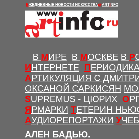
Е
ЖЕДНЕВНЫЕ Н
ОВОСТИ
ИСКУССТВА
@
ART
I
NFO
В
М
ИРЕ
В
М
ОСКВЕ
В
Р
И
НТЕРНЕТЕ
П
ЕРИОДИК
А
РТИКУЛЯЦИЯ С ДМИТР
ОКСАНОЙ САРКИСЯН
МО
S
UPREMUS - ЦЮРИХ
О
Р
Я
РМАРКИ
Т
ЕТЕРИН НЬЮ
А
УДИОРЕПОРТАЖИ
У
ЧЕ
АЛЕН БАДЬЮ.