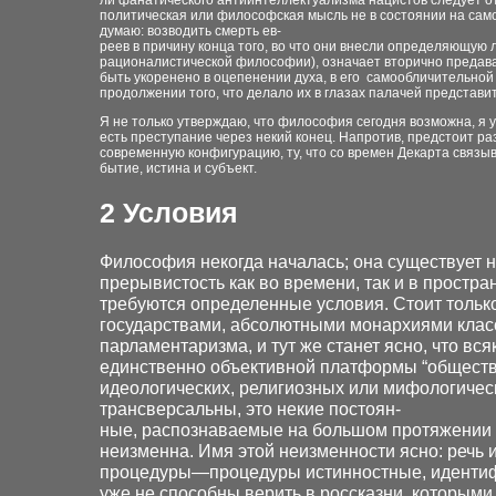
ли фанатического антиинтеллектуализма нацистов следует от
политическая или философская мысль не в состоянии на самом
думаю: возводить смерть ев-
реев в причину конца того, во что они внесли определяющую 
рационалистической философии), означает вторично предават
быть укоренено в оцепенении духа, в его самообличительно
продолжении того, что делало их в глазах палачей представ
Я не только утверждаю, что философия сегодня возможна, я 
есть преступание через некий конец. Напротив, предстоит раз
современную конфигурацию, ту, что со времен Декарта связ
бытие, истина и субъект.
2
Условия
Философия некогда началась; она существует 
прерывистость как во времени, так и в простран
требуются определенные условия. Стоит тольк
государствами, абсолютными монархиями клас
парламентаризма, и тут же станет ясно, что в
единственно объективной платформы “обществ
идеологических, религиозных или мифологичес
трансверсальны, это некие постоян-
ные, распознаваемые на большом протяжении 
неизменна. Имя этой неизменности ясно: речь
процедуры—процедуры истинностные, идентиф
уже не способны верить в россказни, которыми