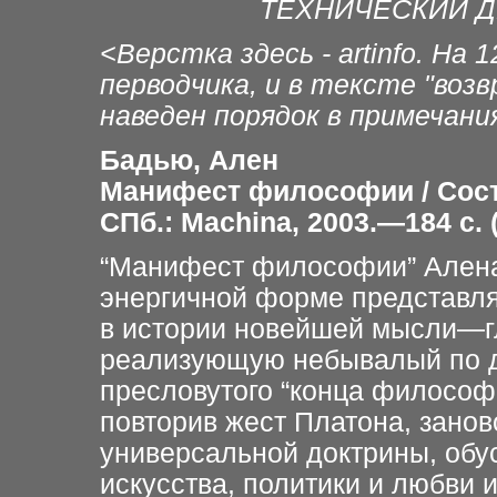
ТЕХНИЧЕСКИЙ Д
<Верстка здесь - artinfo. На 
перводчика, и в тексте "воз
наведен порядок в примечани
Бадью, Ален
Манифест философии / Сост.
СПб.: Machina, 2003.—184 с.
“Манифест философии” Алена 
энергичной форме представля
в истории новейшей мысли—г
реализующую небывалый по д
пресловутого “конца философи
повторив жест Платона, зано
универсальной доктрины, обу
искусства, политики и любви