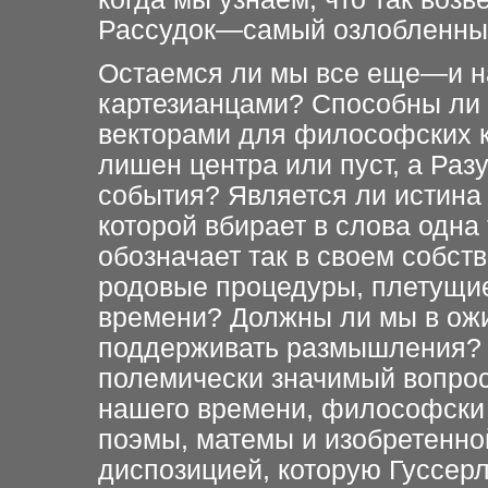
Рассудок—самый озлобленный
Остаемся ли мы все еще—и н
картезианцами? Способны ли 
векторами для философских 
лишен центра или пуст, а Раз
события? Является ли истина
которой вбирает в слова одн
обозначает так в своем собс
родовые процедуры, плетущи
времени? Должны ли мы в ож
поддерживать размышления? 
полемически значимый вопрос
нашего времени, философски
поэмы, матемы и изобретенной
диспозицией, которую Гуссер