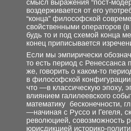
смысл выражения “пост-модерн
воздерживается от его употре
“конца” философской совреме
свойственными операторов (в
будь то и под схемой конца ме
конец приписывается изрече
Если мы эмпирически обознач
то есть период с Ренессанса 
же, говорить о каком-то пери
в философской конфигурации 
что —в классическую эпоху, э
влиянием галилеевского собы
математику бесконечности, гл
—начиная с Руссо и Гегеля, 
революцией, совозможность р
юрисдикцией историко-полит