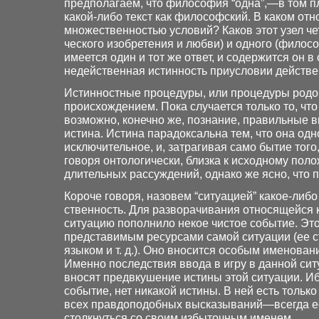
предполагаем, что философия “одна”,—в том пл
какой-либо текст как философский. В каком от
множественностью условий? Каков этот узел 
ческого изобретения и любви) и одного (филос
имеется один и тот же ответ, и содержится он
недейственная истинность приусловии действе
Истинностные процедуры, или процедуры родо
происхождением. Пока случается только то, чт
возможно, конечно же, познание, правильные 
истина. Истина парадоксальна тем, что она од
исключительное, и, затрагивая само бытие того
говоря онтологически, близка к исходному пол
длительных рассуждений, однако же ясно, что
Короче говоря, назовем “ситуацией” какое-ли
ственность. Для разворачивания относящейся 
ситуацию пополнило некое чистое событие. Эт
представимым ресурсами самой ситуации (ее с
языком и т. д.). Оно вносится особым именован
Именно последствия ввода в игру в данной сит
вносят предвкушение истины этой ситуации. Иб
событие, нет никакой истины. В ней есть только
всех правдоподобных высказываний—всегда ест
столкнуться со своим избыточным именем.