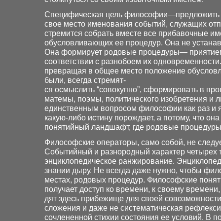
Специфическая цель философии—предложить ед
свое место именования событий, служащих от
стремится собрать вместе все прибавочные и
обусловливающих ее процедур. Она не устанавл
Она формирует родовые процедуры— приятием
соответствии с разнобоем их одновременности
превращая в общее место положение обусловл
были, всегда стремят-
ся осмыслить “совокупно”, сформировать в пр
матемы, поэмы, политического изобретения и л
единственным вопросом философии как раз и 
какую-либо истину порождает, а потому, что он
понятийный ландшафт, где родовые процедуры
Философские операторы, само собой, не следуе
Событийный и разнородный характер четырех 
энциклопедическое ранжирование. Энциклопеди
знании дыру. Не всегда даже нужно, чтобы фи
местах, родовых процедур. Философские поня
получает доступ ко времени, к своему времени
дят здесь прибежище для своей совозможности
сложения и даже не систематическая рефлекс
сочлененной стихии состояния ее условий. В 