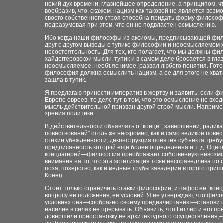
некий дух времени, главнейшее определение, а принципом, ч
вообразив, что, скажем, нацизм как таковой не является воз
своего собственного строя способна придать форму философс
подразумевая при этом, что он не подвластен осмыслению.
Ибо когда наши философы из аксиомы, предписывающей фило
друг с другом выводы о тупике философии и неосмысляемом 
несостоятельность. Для тех, кто полагает, что мы должны фи
хайдеггеровскои мысли, тупик и в самом деле бросается в гла
неосмысляемое, необъяснимое, развал любого понятия. Готов
философия должна осмыслить нацизм, а ее для этого не хват
зашла в тупик.
Я предлагаю принести императив в жертву и заявить: если 
Европе евреев, то дело тут в том, что это осмысление не вход
мысль действительной призван другой строй мысли. Например
зрения политики.
В действительности объявлять о “конце”, завершении, радик
повествований” столь же нескромно, как и само великое пове
стихии убежденности, деконструкция понятия субъекта требу
предписанность которой еще более определенна и т. д. Оце
концлагерей—философия преображает собственную невозможно
внимания на то, что эта эстетизация тоже несправедлива п
поза, позерство, как и медные трубы кавалерии второго прише
Конец.
Стоит только ограничить ставки философии, и пафос ее “конц
вопросу ее положения, ее условий. Я не утверждаю, что фил
условиях она—сообразно своему предначертанию—становится
насилие в силах ее прерывать. Объявить, что Гитлер и его 
довершили приостановку ее архитектурного осуществления,—э