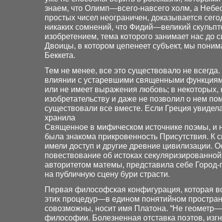
знаем, что Олимп—всего-навсего холм, а Небес
простых чисел неограничен, доказывается сегодн
никаких сомнений, что Фидий—великий скульпт
изобретением, тема которого занимает нас до с
Двоицы, в котором цепенеет субъект, мы поним
Беккета.
Тем не менее, все это существовало не всегда. 
влиянии с устаревшими священными функциями 
или не имеет выражения любовь; в некоторых, 
изобретательству и даже не позволил о нем по
существовали все вместе. Если Греция увидела
хранила
Священное в мифическом источнике поэмы, и не
была знакома прикровенность Присутствия. К 
имели доступ и другие древние цивилизации. О
повествование об истоках секуляризированной
авторитетом матемы, представила себе Город-п
на публичную сцену бури страсти.
Первая философская конфигурация, которая в
этих процедур—в едином понятийном пространс
совозможны, носит имя Платона. “Не геометр—
философии. Болезненная отставка поэтов, изг