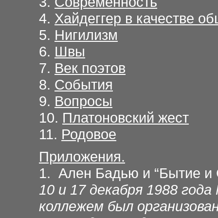
3.
Современность
4.
Хайдеггер в качестве об
5.
Нигилизм
6.
Швы
7.
Век поэтов
8.
События
9.
Вопросы
10.
Платоновский жест
11.
Родовое
Приложения.
1. Ален Бадью и “Бытие и
10 и 17 декабря 1988 го
коллежем был организова