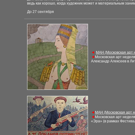
ведь как хорошо, когда художник
может и материальным
заним
До 27 сентября
◄
М
АН (Московская арт
◄
Московская арт недел
Александр Алексеев в Ли
◄
М
АН (Московская арт 
◄
Московская арт недел
«Эра» (в рамках Фестива