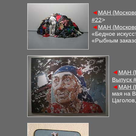
◄
М
АН (Московс
#
22
>
◄
М
АН (
Московс
«Бедное искусст
«Рыбным заказо
◄
М
АН (
Выпуск
◄
М
АН (
мая на 
Цаголов