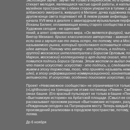
Экспозиция звучит. Звучит не только в переносном, но в
прямо
стихает мелодия, являющаяся
частью одной работы, и
наплыв
музейное
пространство с обеих сторон упирается в тупики с 
албанского эмигранта, живущего в
Милане: дочка художника п
другом
конце света подпевают ей. В левом
рукаве анфилады -
начала XVII века в диалоге с
авангардным музыкальным перфо
Йоханы
Билинг, оплакивающая конец старого сообщества и
н
Художник сегодня - не одинокий
гений, а агент современного мира. «
Он является фигурой,
чье
Виктор
Мизиано.
Кризис
классического авторства – важная
если она и звучит как-то очень остро, то потому, что в
Мос
называемого рынка, который продолжает
оставаться «так
идее автора.
Потому что
автор – это подпись, а подпись –
группой московских интеллектуалов и Борисом
Орловым, по
Маркин, московский
коллекционер и арт-дилер сказал, что 
появится
подпись Бориса Орлова. Этим
жестом он выдал оч
что такое искусство: искусство - это
подпись, и, следовате
живем в эпоху
торжества, того, что принято называть не
идей,
в
эпоху
информационно-коммуникационной,
конгнетив
активности. И искусство, особенно
поисковое искусство, с
Проект «Невозможное сообщество» не ограничивается
тольк
(«Lighthouse») на тринадцатом
этаже гостиницы «Пекин».
Све
окнах башни. (Его красный пульсирует не только в
башне «Пек
«Вьетнамскую историю»
на Арбатской площади. (Смысл ее со
рассказывают прохожим разные «Вьетнамские
истории»,
раз
«Рожденным сегодня» на
Патриаршем мосту. Теперь каждый ра
произведений реализован в городском пространстве,
потому,
логика.
До 6 ноября