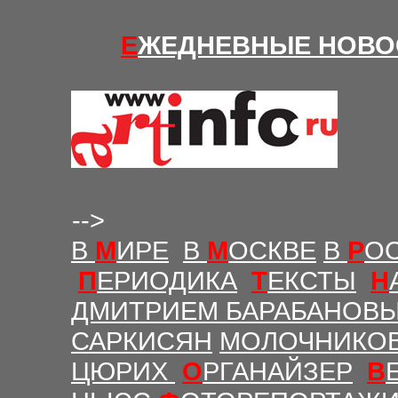
Е
ЖЕДНЕВНЫЕ Н
ОВО
-->
В
М
ИРЕ
В
М
ОСКВЕ
В
Р
О
П
ЕРИОДИКА
Т
ЕКСТЫ
Н
ДМИТРИЕМ БАРАБАНОВ
САРКИСЯН
МОЛОЧНИКО
ЦЮРИХ
О
РГАНАЙЗЕР
В