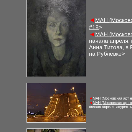
◄
М
АН (Московс
#
1
8
>
◄
М
АН (
Московс
начала апреля: 
Анна Титова, в
на Рублевке>
◄
М
АН (Московская арт 
◄
М
АН (
Московская арт 
начала апреля: лауреаты