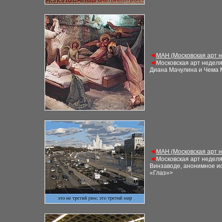
◄
М
АН (Московская арт 
◄
Московская арт недел
Диана Мачулина и Чема
◄
М
АН (Московская арт 
◄
Московская арт недел
Винзаводе, анонимное ис
«Глаз»
>