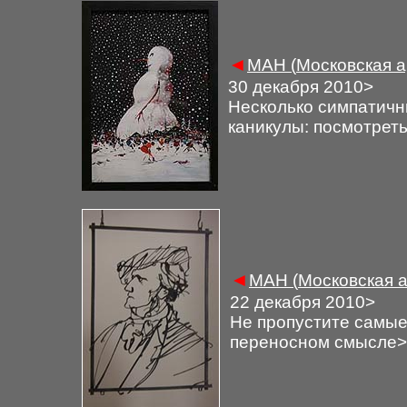
◄
М
АН (
Московская а
30 декабря 2010
>
Н
есколько симпатичн
каникулы: посмотреть,
◄
М
АН (
Московская а
22
декабря 2010
>
Не пропустите самые 
переносном смысле
>