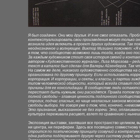
Я был
озадачен. Они мои друзья. И я не смог отказать. Про
контекстуализировать
свои
произведения могут только он
возникла идея включить
в проект других художников. Так по
неоднозначное и
волнующее. Виктор Мизиано поясняет: «Я
в том, что
сообщество возможно лишь тогда, когда
оно по
За каждым художником стоит
своя история связей и контак
автором «Художественного журнала», Лиза Морозова –
ред
текст в каталог был
сделан для
Валеры Айзенберга. Так ч
На самом же деле, никакого художественно сообщества на
организована по другому принципу.
Если использовать кор
корпорация. И
корпорации, и секты, и классы, и партии зиж
типом человеческой общности, который всегда ставит под
причины для ее консолидации. В
сообществе люди остаютс
перестает быть нужным, они
расходятся. Правда потом при
полной свободы –
главная ценность подлинного сообщества
строгих, подчас гласных, но чаще негласных законов
москов
свободы выбора. Не говоря уже о том, что,
конечно, «невозм
Это признание,
высказанное не без горечи. Это, оплакиван
культура переживала расцвет, взлет по сравнению с
нынешн
Экспозиция выставки, занявшая все пространство целиком,
в
ни центра, ни периферии. Здесь
все посвящено совместному
строится по
поэтическому принципу созвучий и контрапунк
одна
работа поддерживает другую через систему рифм,
че