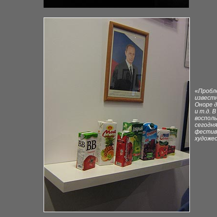
«
Пробл
известн
Оноре
и т.д. 
воспол
сегодня
фестив
художе