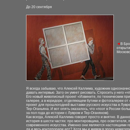
До 20 сентября
◄
В Бро
открыти
Московс
Я всегда забываю, что Алексей Кал
л
има, художник
однозначн
давать интервью.
Зато он умеет рисовать. Спросить у него «ч
Его новый живописный проект «Извините,
по техническим пр
галерее, а в коридоре,
отделяющем бутики и фотогалереи от
проект для прошлогодней выставки русского
искусства в
Лувре
Тер-Оганьяна. И вот опять
оказалось, что «поэт в России боль
за
пол года до истории с Лувром и Тер-Оганяном).
Как всегда, Алексей Кал
л
има говорит просто и внятно. В
данно
история в шести частях: про
монтировщика, про осветителя, 
современного
искусства. Именно они являются настоящими г
да и
весь контепорари арт? Хотя мы и живем в эпоху
нематери