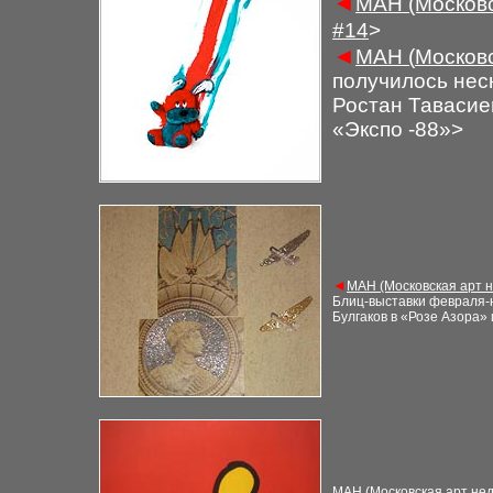
◄
М
АН (Московс
#
14
>
◄
М
АН (
Московс
получилось нес
Ростан Тавасие
«Экспо -88»
>
◄
М
АН (Московская арт 
Блиц-выставки февраля-н
Булгаков в «Розе Азора»
М
АН (Московская арт не