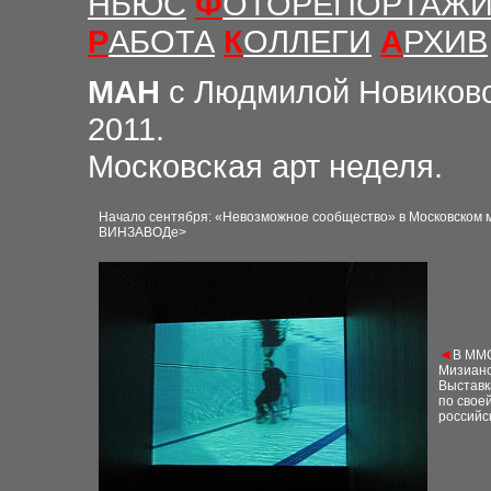
НЬЮС
Ф
ОТОРЕПОРТАЖ
Р
АБОТА
К
ОЛЛЕГИ
А
РХИВ
М
АН
с Людмилой Новиков
2011.
Московская арт неделя.
Начало сентября: «Невозможное сообщество» в Московском м
ВИНЗАВОДе>
◄
В ММС
Мизиан
Выставк
по свое
российс