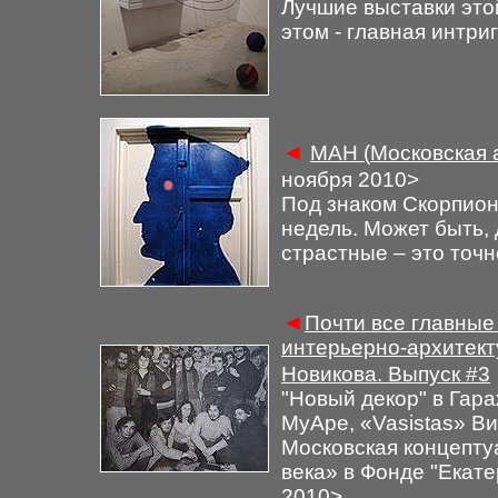
Лучшие выставки это
этом - главная интри
◄
М
АН (
Московская 
ноября 2010
>
Под знаком Скорпион
недель. Может быть, 
страстные – это точн
◄
Почти все главны
интерьерно-архитект
Новикова. Выпуск
#3
"
Новый декор
"
в Гара
МуАре,
«
Vasistas
» В
Московская концептуа
века»
в Фонде
"
Екате
2010
>