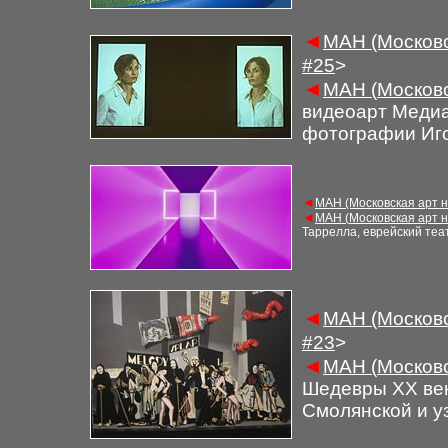
◄
М
АН (Московс
#
25
>
◄
М
АН (
Московс
видеоарт Медиа
фотографии Иг
◄
М
АН (Московская арт 
◄
М
АН (
Московская арт 
Таррелла, еврейский те
◄
М
АН (Московс
#
2
3
>
◄
М
АН (
Московс
Шедевры ХХ век
Смолянской и у