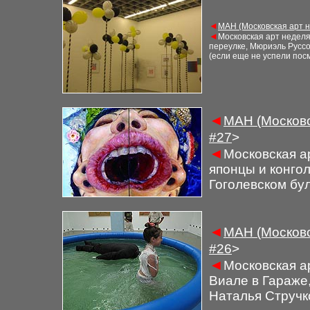
◄
М
АН (Московская арт 
◄
Московская арт недел
переулке, Мюриэль Русс
(если еще не
успели пос
◄
М
АН (Московс
#27
>
◄
Московская а
японцы и конго
Гоголевском бу
◄
М
АН (Московс
#26
>
◄
Московская а
Виале в Гараже
Наталья Стручк