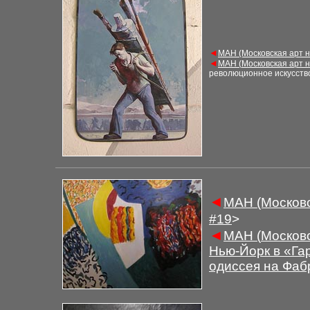
◄
М
АН (Московская арт 
◄
М
АН (
Московская арт 
революционное искусств
◄
М
АН (Московс
#
1
9
>
◄
М
АН (
Московс
Нью-Йорк в «Га
одиссея на Фаб