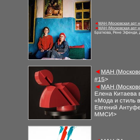
◄
М
АН (Московская арт 
◄
М
АН (
Московская арт 
Браткова, Рене Эфенди, 
◄
М
АН (Московс
#
1
5
>
◄
М
АН (
Московс
Елена Китаева в
«Мода и стиль 
Евгений Антуфев
ММСИ
>