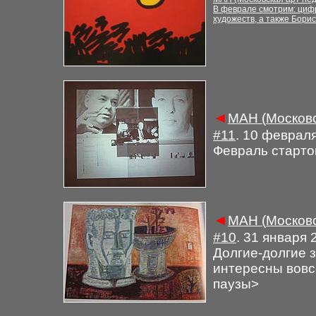
В феврале смотрим: циф
художеств, а также Бори
◄
М
АН (
Московс
#
11
. 10 феврал
Февраль старто
◄
М
АН (
Московс
#
10
. 31 января 
Долгие-долгие 
интересны вовс
паузы
>