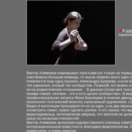
◄
В
г
ал
паралл
Виктор Алимпиев очаровывает простыми (но только на первы
участвовала большая команда, то нынче заявлен всего один 
появляется еще одна героиня, Александра Бугреева, а если б
тип единения, особый тип сообщества. Пожалуй, его можно оп
ни на романтические отношения… В данном случае моя театра
правде говоря, человек – это и есть целое сообщество». В
профессиональная актриса Женя Корницкая в течение двенадц
произносит поэтический монолог, написанный художником. «
Э
Видео в экспозиции проецируется не на один, а на два экран
посмотреть сюжет, нужно сделать усилие. А кто сказал, что
видеохудожница, категорически уверена, что зрителю не должн
сразу на несколько плоскостей.
Виктор Алимпиев, выпускник художественного училища памят
интернациональную известность благодаря видеопроектам. О
романтично, и очень приятно.