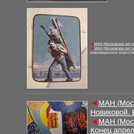
◄
М
АН (Московская арт 
◄
М
АН (
Московская арт 
революционное искусств
◄
М
АН (Мос
Новиковой.
◄
М
АН (
Мос
Конец апрел