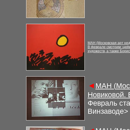
М
АН (Московская арт не
В феврале смотрим: циф
художеств, а также Бори
◄
М
АН (
Мос
Новиковой.
Февраль ста
Винзаводе
>