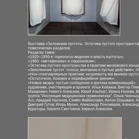
Выставка «Заложники пустоты. Эстетика пустого
пространства
тематических
разделов.
Разделы такие:
«1920–1950-е: горизонты
видения и власть пустоты»;
«1960: «метафизика» и
сюрреализм»;
«Эстетика пустого пространства в практике
московского конц
«Заполнение пустот:
голоса, молчание и пустые действия»; 
«Нон-спектакулярные практики: незримость как
мнимая пусто
«Остаточное, боковое и периферийное
зрение»;
«Новые медиа: пустые сообщения и критика
коммуникаций».
художники, участвующие в проекте
:
И
лья Кабаков, Виктор Пив
Макаревич, Никита Алексеев, Юрий Альберт, Ирина Нахова, 
группа "Инспекция медицинская герменевтика", Ольга Черныше
Асс, Аркадий Насонов, Семён Файбисович, Антон Ольшванг, Ан
Дмитрий Гутов, Игорь Мухин, Александр Пономарёв, Александр 
Кураторы: Кирилл Светляков, Кирилл Алексеев.