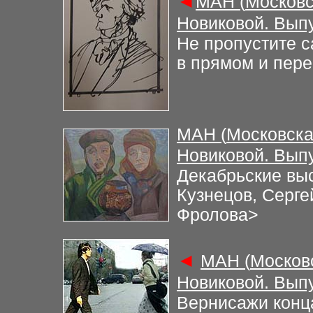
◄
М
АН (
Московс
Новиковой. Вып
Не пропустите с
в прямом и пер
М
АН (
Московска
Новиковой. Вып
Декабрьские вы
Кузнецов, Серге
Фролова
>
◄
М
АН (
Москов
Новиковой. Вып
Вернисажи конц