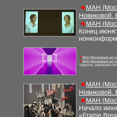
◄
М
АН (Мос
Новиковой.
◄
М
АН (
Мос
Конец июня:
нонконформ
◄
М
АН (Московская арт 
◄
М
АН (
Московская арт 
Таррелла, еврейский те
◄
М
АН (Мос
Новиковой.
◄
М
АН (
Мос
Начало июня
«Frame Brea