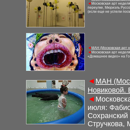
◄
Московская арт недел
переулке, Мюриэль Русс
(если еще не
успели пос
◄
М
АН (Московская арт 
◄
Московская арт недел
«Домашнее видео» на Го
◄
М
АН (Мос
Новиковой.
◄
Московска
июля: Фабио
Сохранский 
Стручкова,