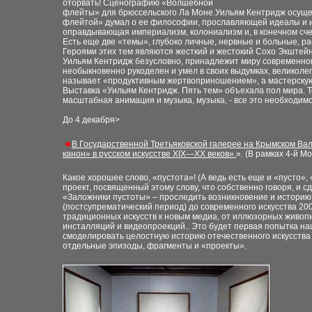
оторвать! Сценографию «Волшебной
флейты» для брюссельского Ла Моне.Уильям Кентридж
осуще
флейтой» думал о ее философии,
прославляющей идеалы и 
оправдывающая
империализм, колониализм и, в конечном сче
Есть еще две «темы», глубоко личные, нервные и больные,
ра
Героями этих тем являются жесткий
и жестокий Сохо Экштейн
Уильям Кентридж безусловно, принадлежит миру
современног
необыкновенно рукоделен
и умел в своих выдумках, великолеп
называет
«продуктивным
жертвоприношением»,
а
мастерску
Выставка «Уильям Кентридж. Пять тем» объехала пол
мира. 
масштабная анимация и музыка,
музыка, - все это необходим
До 4 декаб
ря
>
◄
В Государственной Третьяковской галерее на Крымском
Вал
канон» в русском искусстве
XIX—XX веков».
». (В рамках 4-й М
Какое хорошее слово, «пустота»! (А ведь есть еще
и «пусто»,
проект, посвященный
этому слову, что собственно говоря, и с
«Заложники
пустоты» – проследить возникновение
и историю
(постсупрематический период) до
современного искусства 20
традиционных
искусств к новым медиа, от
иллюзорных живоп
инсталляций и видеопроекций.. Это будет первая попытка
на
смоделировать целостную историю
отечественного искусства 
отдельные эпизоды,
фрагменты и «проекты».