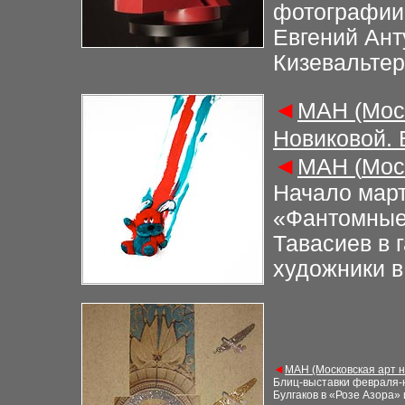
фотографии»
Евгений Анту
Кизевальте
◄
М
АН (Мос
Новиковой.
◄
М
АН (
Мос
Начало март
«Фантомные
Тавасиев в 
художники в
◄
М
АН (Московская арт 
Блиц-выставки февраля-н
Булгаков в «Розе Азора»