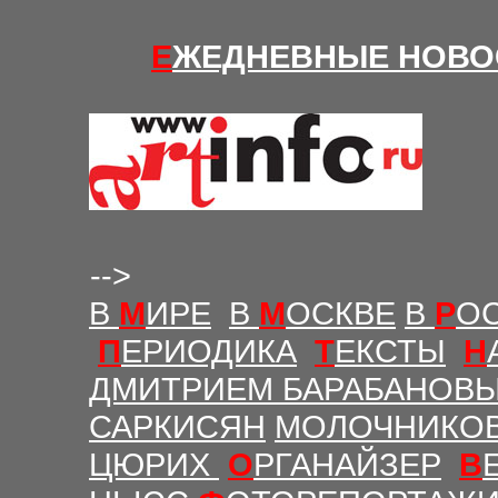
Е
ЖЕДНЕВНЫЕ Н
ОВО
-->
В
М
ИРЕ
В
М
ОСКВЕ
В
Р
О
П
ЕРИОДИКА
Т
ЕКСТЫ
Н
ДМИТРИЕМ БАРАБАНОВ
САРКИСЯН
МОЛОЧНИКО
ЦЮРИХ
О
РГАНАЙЗЕР
В