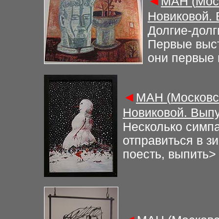
◄
М
АН (
Мос
Новиковой.
Долгие-долг
Первые выст
они первые 
◄
М
АН (
Московс
Новиковой. Вып
Н
есколько симпа
отправиться в з
поесть, выпить
>