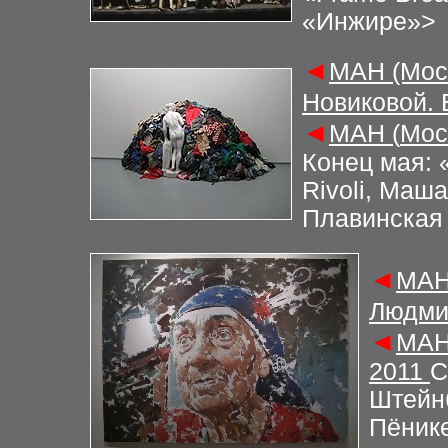
«Инжире»
>
◄
М
АН (Мос
Новиковой.
◄
М
АН (
Мос
Конец мая: «
Rivoli, Маш
Плавинская 
◄
М
АН
Людми
◄
М
АН
2011
С
Штейнб
Пёник