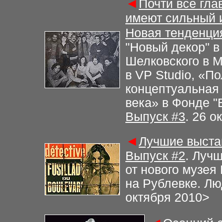
◄
Почти все гл
имеют сильный и
Новая тенденци
"
Новый декор
"
в
Шелковского в 
в
VP Studio
,
«По
концептуальная 
века»
в Фонде
"
Выпуск
#
3
. 26 о
◄
Лучшие выста
Выпуск
#2
.
Лучш
от нового музе
на Рублевке.
Лю
октября 2010
>