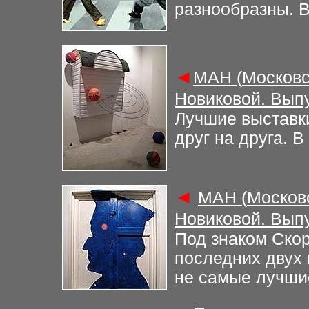
разнообразны. В
◄
М
АН (
Московс
Новиковой. Вып
Лучшие выставк
друг на друга. В
◄
М
АН (
Москов
Новиковой. Вып
Под знаком Ско
последних двух 
не самые лучшие