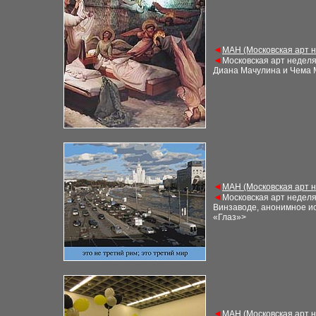
◄
М
АН (Московская арт 
◄
Московская арт недел
Диана Мачулина и Чема
◄
М
АН (Московская арт 
◄
Московская арт недел
Винзаводе, анонимное ис
«Глаз»
>
◄
М
АН (Московская арт 