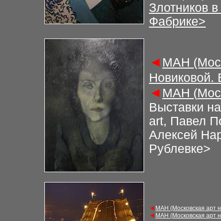
Злотников в
Фабрике>
◄
М
АН (Мос
Новиковой.
◄
М
АН (
Мос
Выставки на
art, Павел 
Алексей Нар
Рублевке>
◄
М
АН (Московская арт 
◄
М
АН (
Московская арт 