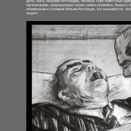
дела. Мать Уильяма Кентриджа, Фелиша тоже известный адв
организацию, защищающую права самых уязвимых, бедных, бес
обиженным и гонимым Уильям Кентридж, что называется, «всо
акцент.