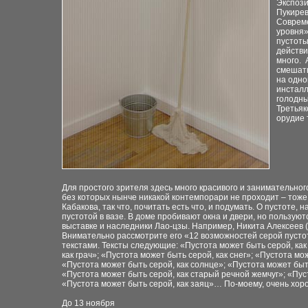
Экспоз
Пукирев
Соврем
уровня»
пустоты
действи
много.
смешать
на одно
инсталл
голодны
Третьяк
орудие 
Для простого зрителя здесь много красивого и
занимательного
без которых нынче
никакой контемпорари не проходит – тоже
Кабакова, так что, почитать есть
что, и подумать. О пустоте,
н
пустотой в вазе. В доме пробивают
окна и двери, но пользую
выставк
е
и
наследники Лао-цзы. Например, Никита Алексеев
Внимательно рассмотрите его «12 возможностей серой
пусто
текстами. Тексты следующие: «Пустота
может быть серой, ка
как грач»; «Пустота может быть серой, как снег»; «Пустота
мож
«Пустота может быть серой, как
солнце»; «Пустота может быть
«Пустота
может быть серой, как старый речной жемчуг»; «Пус
«Пустота может быть серой, как заяц»… По-моему, очень хор
До 13 ноября