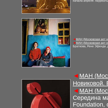
начала апреля: лауреаты
◄
М
АН (Московская арт 
◄
М
АН (
Московская арт 
Браткова, Рене Эфенди, 
◄
М
АН (Мос
Новиковой.
◄
М
АН (
Мос
Середина ма
Foundation,