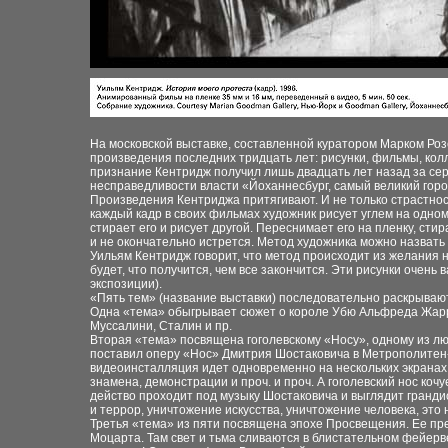
На московской выставке, составленной куратором Марком Ро
произведения последних тридцать лет: рисунки, фильмы, кол
признание Кентридж получил лишь двадцать лет назад за се
несправедливости власти «Йоханнесбург, самый великий город 
Произведения Кентриджа притягивают. И не только страстно
каждый кадр в своих фильмах художник рисует углем на одном
стирает его и рисует другой. Переснимает его на пленку, стира
и не окончательно истрется. Метод художника можно назват
Уильям Кентридж говорит, что метод происходит из желания ни
будет, что получится, чем все закончится. Эти рисунки очень 
экспозиции).
«Пять тем» (название выставки) последовательно раскрывают
Одна «тема» обыгрывает сюжет о короле Убю Альфреда Жарри,
Муссалини, Сталин и пр.
Вторая «тема» посвящена гоголевскому «Носу», одному из лю
поставил оперу «Нос» Дмитрия Шостаковича в Метрополитен-о
видеоинсталляция
и
дет одновременно на нескольких экранах
знамена, демонстрации и проч. и проч. А
гоголевский нос кочу
действо
проходит под музыку Шостаковича и
выглядит гранди
и террор, уничтожение искусства, уничтожение
человека, это
Третья «тема» из
пяти посвящена эпохе Просвещения. Ее пр
Моцарта. Там свет и тьма сливаются в блистательном
фейерве