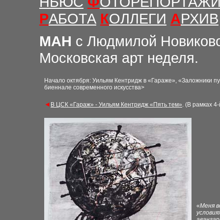
НЬЮС
Ф
ОТОРЕПОРТАЖ
Р
АБОТА
К
ОЛЛЕГИ
А
РХИВ
М
АН
с Людмилой Новиков
Московская арт неделя.
Начало октября: Уильям Кентридж в «Гараже», «Заложники
пу
биеннале современного искусства
>
◄
В ЦСК «Гараж» - Уильям Кентридж «Пять тем»
. (В рамках 
«
Меня в
условия
авангар