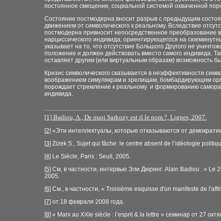
постоянное смещение, социальной системой охваченной поро
Состояние постмодерна вносит разрыв с предыдущим состоян
движением от символического к реальному. Вследствие отсут
постмодерна привносит непосредственное преобразование воо
нарциссического индивида, ориентирующегося на сюеминутны
указывает на то, что отсутствие Большого Другого не уничтож
положение и должен действовать вместо самого индивида. Та
оставляет другим (или виртуальным образам) возможность бы
Кризис символического сказывается в неэффективности симв
воображением симулякрам и зрелищам, бомбардирующим орган
порождает стремление к реальному
и формированию самораз
индивида.
[1]
Badiou, A., De quoi Sarkozy est il le nom ?, Lignes, 2007.
[2]
«Эти интеллектуалы, которые отказываются от демократии
[3]
Zizek
S., Sujet qui fâche: le centre absent de l’idéologie politiq
[4]
Le Siècle, Paris : Seuil, 2005.
[5]
C
м, в частности, интервью Эли Дюринг
:
Alain Badiou : « Le 
2005.
[6]
См
.,
в частности
,
« Troisième esquisse d'un manifeste de l'af
[7]
от
18
февраля
2008
года
.
[8]
« Marx au XXIe siècle : l’esprit & la lettre »
семинар от
27
октя