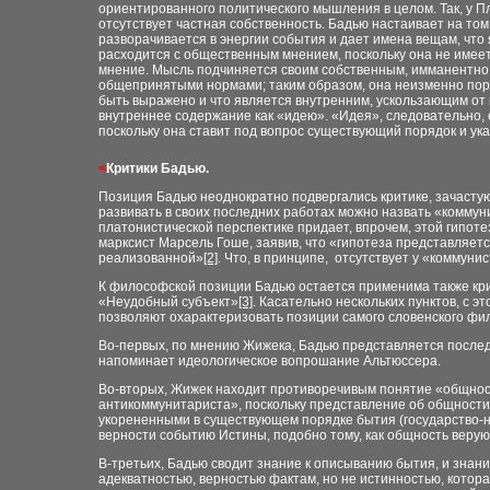
ориентированного политического мышления в целом. Так, у П
отсутствует частная собственность. Бадью настаивает на то
разворачивается в энергии события и дает имена вещам, что
расходится с общественным мнением, поскольку она не име
мнение. Мысль подчиняется своим собственным, имманентно п
общепринятыми нормами; таким образом, она неизменно порож
быть выражено и что является внутренним, ускользающим от
внутреннее содержание как «идею». «Идея», следовательно,
поскольку она ставит под вопрос существующий порядок и ука
<
Критики Бадью.
Позиция Бадью неоднократно подвергались критике, зачасту
развивать в своих последних работах можно назвать «коммун
платонистической перспектике придает, впрочем, этой гипот
марксист Марсель Гоше, заявив, что «гипотеза представляется
реализованной»
[2]
.
Что, в принципе, отсутствует у «коммуни
К философской позиции Бадью остается применима также кри
«Неудобный субъект»
[3]
. Касательно нескольких пунктов, с э
позволяют охарактеризовать позиции самого словенского фи
Во-первых, по мнению Жижека, Бадью представляется после
напоминает идеологическое вопрошание Альтюссера.
Во-вторых, Жижек находит противоречивым понятие «общност
антикоммунитариста», поскольку представление об общности
укорененными в существующем порядке бытия (государство-н
верности событию Истины, подобно тому, как общность верующ
В-третьих, Бадью сводит знание к описыванию бытия, и знани
адекватностью, верностью фактам, но не истинностью, котора