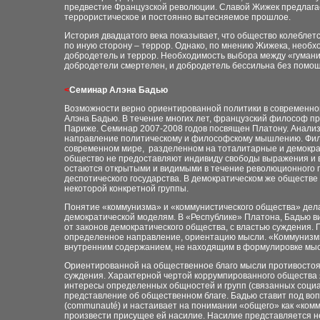
предвестие Французской революции. Славой Жижек предлагает
террористическое и постоянно вытесняемое прошлое.
История двадцатого века показывает, что общество колеблет
по иную сторону – террор. Однако, по мнению Жижека, необх
добродетель и террор. Необходимость выбора между «гуман
добродетели смертелен, и добродетель бессильна без помощ
<
Семинар Алэна Бадью
Возможности верно ориентированной политики в современно
Алэна Бадью. В течение многих лет, французский философ 
Париже. Семинар 2007-2008 годов посвящен Платону. Анали
направление политическому и философскому мышлению. Фил
современном мире, разделенном на тоталитарные и демокра
общество не предоставляют индивиду свободы выражения и в
остаются открытыми и видимыми в течение революционного 
деспотического государства. В демократическом же обществ
некоторой конкретной группы.
Понятие «коммунизма» и «коммунистического общества» дел
демократической моделям. В «Республике» Платона, Бадью в
от законов демократического общества, с властью суждения.
определенное направление, ориентацию мысли. «Коммунизм»
внутренним содержанием, не находящим в формулировке мысли
Ориентированной на общественное благо мысли противостоя
суждения. Характерной чертой коррумпированного общества я
интересы определенных общностей и групп (связанных соци
представление об общественном благе. Бадью ставит под во
(
communauté)
и настаивает на понимании «общего» как «ком
произвести присущее ей насилие. Насилие представляется н