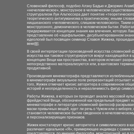
Словенский философ, подобно Алэну Бадью и Джоржио Агамбе
«нечеловеческое», монструзное в человеческом существован
структурализм Луи Альтюссера дает понятие «теоретического
теоретического антигуманизма к практическому; иными слова
ницшеанского «человеческого, слишком человеского». Таким о
монструозного, демонического в человеческом бытии. Работа
придерживается концепции знания как влечения, которую Лак
представление об «ацефальном», десубъектированном знании
идеологий был посвящен семинар Славоя Жижека, прошедший
веке
[8]
.
В своей интерпретации произведений искусства словенский 
искусства как таковое структурируется вокруг находящейся 
концепцию Вещи как пространства, в котором исчезает разры
непосредственно материализуются или, в кантовских термина
продуктивной.
Произведения кинематографа представляются излюбленным п
в кинематографе визуальное поле репрезентаций отсылает н
того, Жижек отмечает кризис авторитера в современном обще
историй и неопределенность и неразличимость фигур символ
Работы Жижека, в которых он проводит анализ массовой куль
фрейдисткой Вещи, обозначенной как предельный предмет на
кинематографе и литературе словенский философ раскрыва
маски привычных вещей, идет ли речь о Чужом или о киборге, 
становится человеческое бытие сведенное к нечеловеческом
и персонализирующих признаков.
Жижек констатирует кризис авторитета и символического в к
различает идеальное «Я», примиряющее индивида с самим соб
представляется, по мнению философа, монструозной, но в то