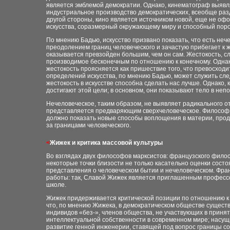
является эмблемой демократии. Однако, кинематограф выявля
индустриальное производство демократических, всеобще раз
другой стороны, кино является источником новой, еще не офо
искусства, соразмерный окружающему миру и способный поро
По мнению Бадью, искусство призвано показать, что есть неч
преодолением границ человеческого и зачастую прибегает к ж
оказывается превзойден большим, чем он сам. Жестокость, с
производимое бесконечным по отношению к конечному. Однако
жестокость проясняется как пришествие того, что превосходит
определений искусства, по мнению Бадью, может служить след
жестокость в искусстве способна сделать нас лучше. Однако,
достигают этой цели; в основном, они показывают тело в неп
Нечеловеческое, таким образом, не выявляет радикального от
представляется предваряющим сверхчеловеческое. Философ г
должно показать новые способы воплощения в материи, проде
за границами человеческого.
<
Жижек и критика массовой культуры
Во взглядах двух философов марксистов: французского фил
некоторые точки близости не только касательно оценки сост
представления о человеческом бытии и нечеловеческом. Фра
работы: так, Славой Жижек является приглашенным професс
школе.
Жижек придерживается критической позиции по отношению к 
что, по мнению Жижека, в демократическом обществе сущест
индивидов «без-», членов общества, не участвующих в приня
интеллектуальной собственности в современном мире; нас
развитие генной инженерии, ставящей под вопрос границы со