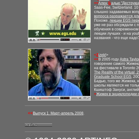
<<
Ален
Б
адью
"
Деструкц
Saas-Fee, Switzerland. 1
слышно задаваемых вопро
вопроса разражается д
Похоже,
лекции
EGS
пер
уже не раз обсуждали с
обучения в современном
лекции лучших - и на
you
названия - что еще надо
<
Z
izek!
>
<<
В 2005 году
Astra Taylo
говорение самого Жижека
на фестивале в
Toronto 
The Reality of the virtual
, 
Graduate School EGS
, 20
Бадью, того же Жижека, 
школы являются не тольк
Кшиштоф Зануси, англий
<
Жижек в энциклопедии
<<
Выпуск 1. Март-апрель 2008
.