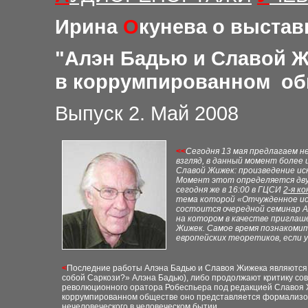
Ирина
О
кунева о выстав
"
Алэн Бадью и Славой Ж
в коррумпированном об
Выпуск 2. Май 2008
<<
Сегодня 13 мая предлагаем не
взгляд, в данный момент боле
Славой Жижек: произведение и
Момент этот определяется дву
сегодня же в 16
:00
в ГЦСИ
2-
я к
тема которой
«Отчужденное и
состоится очередной семинар
А
на котором в качестве пригла
Жижек. Самое время познакомит
европейских теоретиков, если 
<
Последние работы Алэна Бадью и Славоя Жижека являются 
собой Саркози?» Алэна Бадью), либо продолжают критику сов
революционного оратора Робеспьера под редакцией Славоя Ж
коррумпированном обществе оно представляется формализова
нечеловеческого в человеческом бытии.