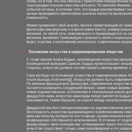
слова, но в том, что она связана с принятием определенной 
трансцендентальным смыслом субъекта. По мнению Жижека, д
событие истины, в отличие того, что Бадью рассматривает зн
целью проводимого философом анализа является вынесение 
поверхность.
Жижек применяет свой анализ, многое заимствующий из лакан
философа (как впрочем, и в философии Канта), универсально
желания, по своей сути, невозможного и базирующегося на с
желание, выявляет тревожащую странность воли к социальн
ведет, в целом, к негативному результату: к укреплению ра
<
Положение искусства в коррумпированном обществе
С точки зрения Алэна Бадью, произведение искусства оказыва
посвященной выборам Саркози, Бадью провозглашает незыбле
стороны, искусство должно соответсвовать своему времени, 
Свои взгляды на положение искусства в современном мире А
после выхода этой книги
[5]
. Искусство должно быть современн
По мнению французского философа, современное искусство 
пытается разрешить следуюший вопрос: какие новые формы 
новая художественная, поэтическая и театральная школа дол
двадцатого века, искусство авангарда представляется Бадью
оказывается, таким образом, на пороге между неоклассическ
Двадцатый век был сконцентрирован на художественном акте
бесплодность искусства выражающаяся в рефлексивном схват
века как попытку изобрести что-то вроде «романтического ма
возвращении собственного исчезновения. В отличие от подо
формулирует свою позицию как «утверждение через постулиро
искусстве существуют только сами произведения и что каждо