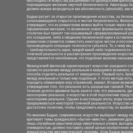
бесплодности искусства расценивается французским философо
порождающее желание смутной бесконечности. Авангарды был
должно вскоре возродиться как абсолютность (
absoluité)
, как
Бадью ратует за открытое произведение искусства, за бескон
схлопывающаяся открытость и чистая бесконечность. Филос
утверждает, что из романтизма можно выйти только через ф
оформлению материи, то возможное новое формальное искус
столетии был принят так называемый «формализованный ром
его созидания, либо к сведению бесконечной идеи к оставле
романтизм стремится совместить некоторое чистое и постоян
производящего операции телесности субъекта. То, к чему мы
– требовательность идеи, чуждой какой-либо подчиненности.
точечной реальности и рассмотрения произведения искусства 
представляется неизбежным, что подобная аксиома оказывае
Французский философ характеризует искусство ушедшего сто
провести различие между реальным и кажущимся возможно, е
способа отделить реальное от кажущегося. Первый путь: бре
между реальным и только ему подобным. У этого метода есть,
породить обманчивую игру отражений, зеркал. Вторая возмож
утверждении того, что реальное есть разрыв как таковой. Ре
течение долгого времени была занята тем, что указывала, гд
неоспоримо реальное, и искусство в этой перспективе предс
неоспоримо реальное. Однако в настоящую эпоху, когда полит
придерживаться некоторой точечной реальности. Искусство н
достаточно политики, чтобы предложить искусству, по крайней
По мнению Бадью, современное искусство выбирает между и
критикует темы гражданского «бытия–вместе», уважения друг
лишь случайным укрытием ряда смертельных уловок, выгодным
очевидностью, должно поставить своей целью изобретение не
доказательстве математической теоремы. Алэн Бадью выражае