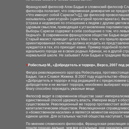
Французский философ Алэн Бадью и словенский философ Сл
философа полагают, что современная демократия не предоста
«Что именует собой Саркози?»
[1]
, где философ провозглашае
называлось «диктатурой» («диктатурой пролетариата»). Фи
(страха и недоверия по отношению к людям с другим цветом к
здравым смыслом, приводящая к установлению парламентари
Выборы Саркози содержат в себе сообщение о том, что левых 
бедных!». В современном французском обществе Бадью видит
Старый маоист приводит цитату Мао о том, что пришло время
ориентированная политика должна исходить из представлени
нуждается в тех, кто приходит извне. Пример подобной поли
идеального города не в своих родных Афинах, но в другой ст
нормальной школе. Не забывает Алэн Бадью и традицию Фра
<
Робеспьер М., «Добродетель и террор», Версо, 2007 под 
Фигура революционного оратора Робеспьера, противостояще
Бадью, так и Славоя Жижека. В 2007 году издательство «Вер
«Добродетель и террор» и под редакцией и с предисловием с
добродетели и не желает террора, неизбежно выбирают корр
благу способно порождать ужасные вещи.
Философ видит в современном обществе закат империализма
единственный способ удержать власть. Империи ведут к обос
существовали. Революционный же террор противостоит войне
капиталистическим обществом. Революционная справедливост
о «божественном насилии» и является моментом неразличимо
единое целое. Для остальных частей общества наступает, та
По мнению словенского философа, Французская революция со
пошли гораздо дальше, чем все остальные, они оказались н