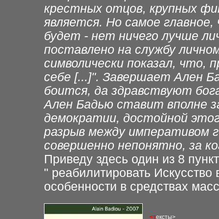
крестных отцов, крупных фи
является. Но самое главное,
будет - нет ничего лучше ли
поставлено на службу личному
символически показал, что, 
себе [...]". Завершает Ален 
боится, да здравствуют бог
Ален Бадью ставит вполне за
демократии, достойной этог
разрыв между императивом г
совершенно непонятно, за ко
Приведу здесь один из 8 пун
" реабилитировать Искусство в
особенности в средствах мас
<
т
ексты
>