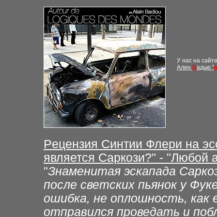
У нас на сайте
Ален
Б
адью "
Р
ецензия Синтии Флери на эс
является Саркози?" - "Любой 
"
Знаменитая эскапада Саркоз
после светских пьянок у Фуке
ошибка, не оплошность, как 
отправился проведать и побл