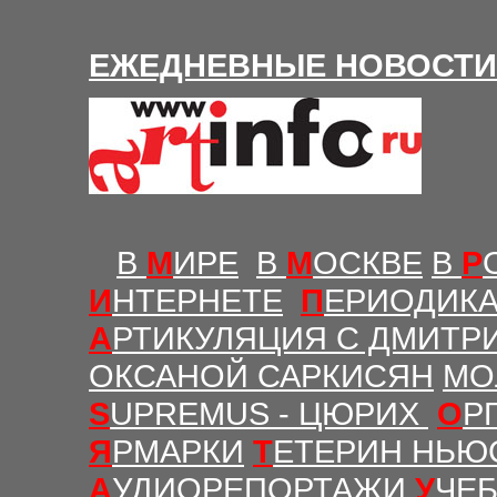
Е
ЖЕДНЕВНЫЕ Н
ОВОСТИ
В
М
ИРЕ
В
М
ОСКВЕ
В
Р
И
НТЕРНЕТЕ
П
ЕРИОДИК
А
РТИКУЛЯЦИЯ С ДМИТР
ОКСАНОЙ САРКИСЯН
МО
S
UPREMUS - ЦЮРИХ
О
Р
Я
РМАРКИ
Т
ЕТЕРИН НЬЮ
А
УДИОРЕПОРТАЖИ
У
ЧЕ