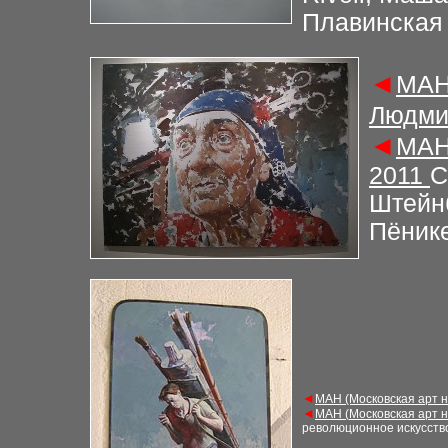
Плавинская 
◄
М
АН
Людми
◄
М
АН
2011
С
Штейнб
Пёник
◄
М
АН (Московская арт 
◄
М
АН (
Московская арт 
революционное искусств