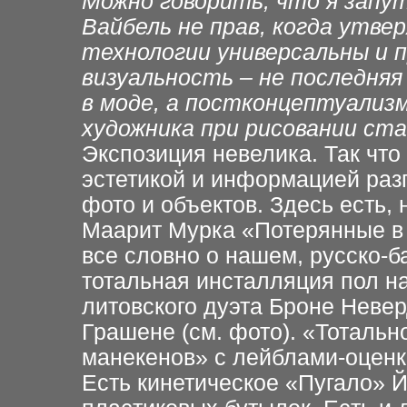
Можно говорить, что я запу
Вайбель не прав, когда утв
технологии универсальны и п
визуальность – не последняя
в моде, а постконцептуализм
художника при рисовании ст
Экспозиция невелика. Так чт
эстетикой и информацией разг
фото и объектов. Здесь есть,
Маарит Мурка «Потерянные в 
все словно о нашем, русско-б
тотальная инсталляция пол н
литовского дуэта Броне Неве
Грашене (см. фото). «Тотальн
манекенов» с лейблами-оценк
Есть кинетическое «Пугало» Й