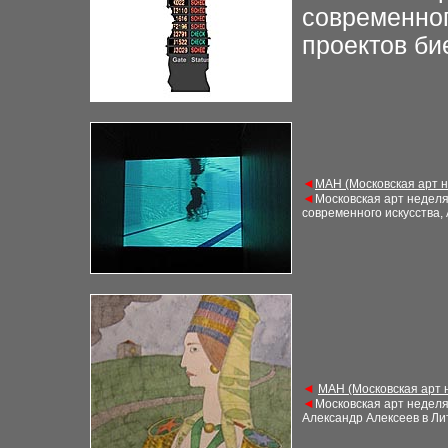
современног
проектов би
◄
М
АН (Московская арт 
◄
Московская арт недел
современного искусства,
◄
М
АН (Московская арт
◄
Московская арт недел
Александр Алексеев в Ли