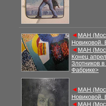
◄
М
АН (Мос
Новиковой.
◄
М
АН (
Мос
Конец апрел
Злотников в
Фабрике>
◄
М
АН (Мос
Новиковой.
◄
М
АН (
Мос