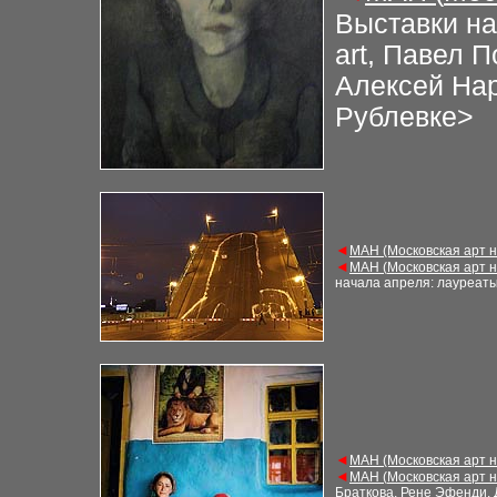
Выставки на
art, Павел 
Алексей Нар
Рублевке>
◄
М
АН (Московская арт 
◄
М
АН (
Московская арт 
начала апреля: лауреаты
◄
М
АН (Московская арт 
◄
М
АН (
Московская арт 
Браткова, Рене Эфенди, 