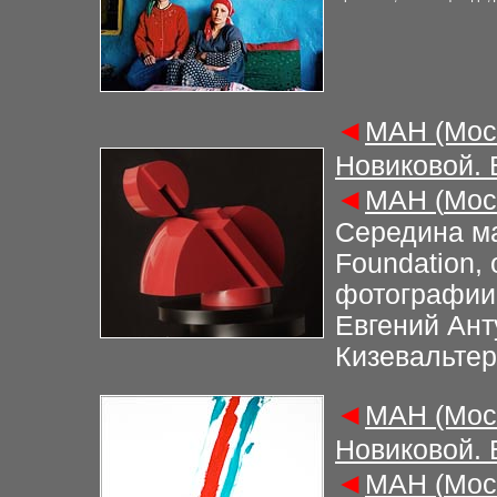
◄
М
АН (Мос
Новиковой.
◄
М
АН (
Мос
Середина ма
Foundation,
фотографии»
Евгений Анту
Кизевальте
◄
М
АН (Мос
Новиковой.
◄
М
АН (
Мос