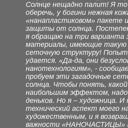
Солнце нещадно палит! Я то 
оберечь, у богини нежная кож
«нанапластиковом» пакете и
защиты от солнца. Постепен
я обращаю на три варианта
материалы, имеющие такую 
сеточную структуру! Попытк
удается. «Да-да, они безусл
нанотехнологиям», - сообщае
пробуем эти загадочные сет
солнца. Чтобы понять, како
наибольшим эффектом, надо 
деньков. Но я – художница. И
технический аспект моего н
художественным, и я возвращ
важности «НАНОЧАСТИЦЫ» И