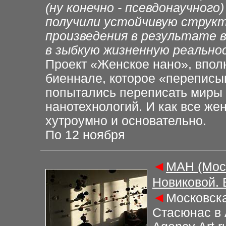
(ну конечно - псевдонаучного
получили устойчивую структ
произведения в результате 
в зыбкую жизненную реальнос
Проект «Женское нано», впол
биеннале, которое «переписы
попытались переписать миры 
нанотехнологий. И как все же
хутроумно и основательно.
По 12 ноября
◄
М
АН (Мос
Новиковой.
◄
Московска
Стасюнас в 