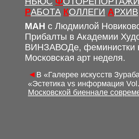
НЬЮС
Ф
ОТОРЕПОРТАЖ
Р
АБОТА
К
ОЛЛЕГИ
А
РХИВ
М
АН
с Людмилой Новиков
Прибалты в Академии Худо
ВИНЗАВОДе, феминистки в
Московская арт неделя.
◄
В «Галерее искусств Зураба
«Эстетика vs информация Vol.
Московской биеннале совреме