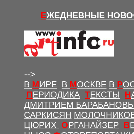
Е
ЖЕДНЕВНЫЕ Н
ОВО
-->
В
М
ИРЕ
В
М
ОСКВЕ
В
Р
О
П
ЕРИОДИКА
Т
ЕКСТЫ
Н
ДМИТРИЕМ БАРАБАНОВ
САРКИСЯН
МОЛОЧНИКО
ЦЮРИХ
О
РГАНАЙЗЕР
В