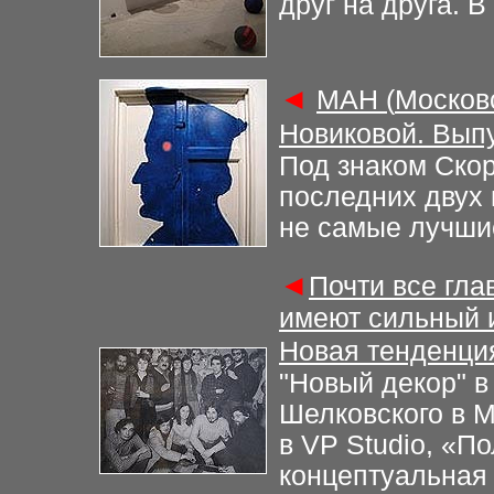
друг на друга. В
◄
М
АН (
Москов
Новиковой. Вып
Под знаком Ско
последних двух 
не самые лучшие
◄
Почти все гл
имеют сильный и
Новая тенденци
"
Новый декор
"
в
Шелковского в 
в
VP Studio
,
«По
концептуальная 