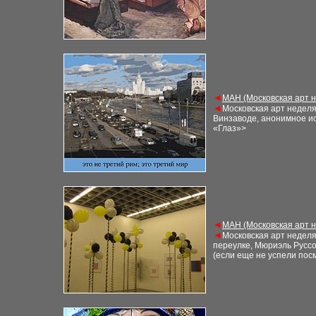
◄
М
АН (Московская арт 
◄
Московская арт недел
Винзаводе, анонимное ис
«Глаз»
>
◄
М
АН (Московская арт 
◄
Московская арт недел
переулке, Мюриэль Русс
(если еще не
успели пос