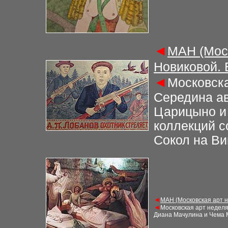
◄
М
АН (Мос
Новиковой.
◄
Московска
Середина
ав
Царицыно и
коллекций с
Сокол на
Ви
◄
М
АН (Московская арт 
◄
Московская арт недел
Диана Мачулина и Чема