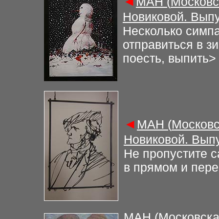
◄
М
АН (
Московс
Новиковой. Вып
Н
есколько симпа
отправиться в з
поесть, выпить
>
◄
М
АН (
Московс
Новиковой. Вып
Не пропустите с
в прямом и пер
М
АН (
Московска