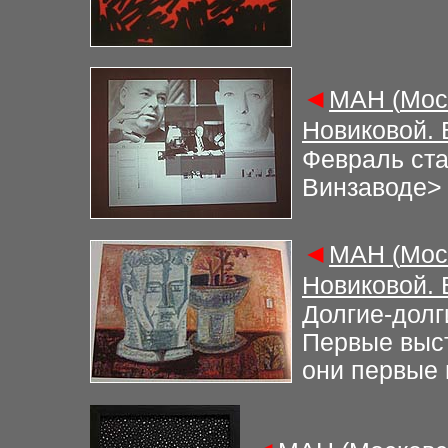
◄
М
АН (
Мос
Новиковой.
Февраль ста
Винзаводе
>
◄
М
АН (
Мос
Новиковой.
Долгие-долг
Первые выст
они первые 