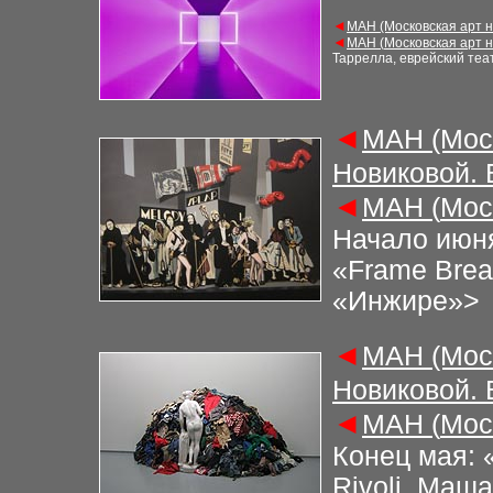
◄
М
АН (Московская арт 
◄
М
АН (
Московская арт 
Таррелла, еврейский те
◄
М
АН (Мос
Новиковой.
◄
М
АН (
Мос
Начало июня
«Frame Brea
«Инжире»
>
◄
М
АН (Мос
Новиковой.
◄
М
АН (
Мос
Конец мая: «
Rivoli, Маш