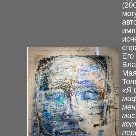
(200
мог
авт
имп
исч
спр
Его 
Вла
Мая
Тол
«
Я 
миф
мен
мис
кот
пер