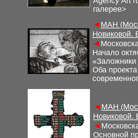
Agency Art 
галерее
>
◄
М
АН (Мос
Новиковой.
◄
Московска
Начало октя
«Заложники
Оба проекта
современног
◄
М
АН (Мос
Новиковой.
◄
Московска
Основной пр