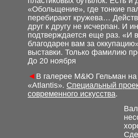
пластиковых бутылок. Есть и
«Обольщение», где тонкие па
перебирают кружева… Действу
друг к другу не исчерпан. И и
подтверждается еще раз. «И в
благодарен вам за оккупацию»
выставки. Только фамилию пр
До 20 ноября
◄
В галерее М&Ю Гельман н
«Atlantis».
Специальный проек
современного искусства
.
Вал
нес
хор
Сде