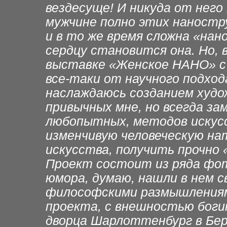
вездесуще! И никуда от него 
мужчине полно этих наностру
и в то же время сложна «нан
сердцу становится она. Но, 
выставке «Женское НАНО» с
все-таки от научного подход
наслаждаюсь созданием худо
привычных мне, но всегда за
любопытных, методов искусс
изменчивую человеческую нат
искусства, получить прочно
Проект состоит из ряда фот
юмора, думаю, нашли в нем с
философскими размышлениям
проекта, с внешностью богин
дворца Шарлоттенбург в Берл