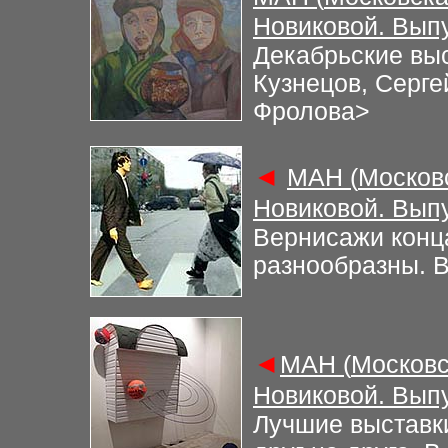
Новиковой. Вып
Декабрьские вы
Кузнецов, Серге
Фролова
>
◄
М
АН (
Москов
Новиковой. Вып
Вернисажи конц
разнообразны. В
◄
М
АН (
Московс
Новиковой. Вып
Лучшие выставк