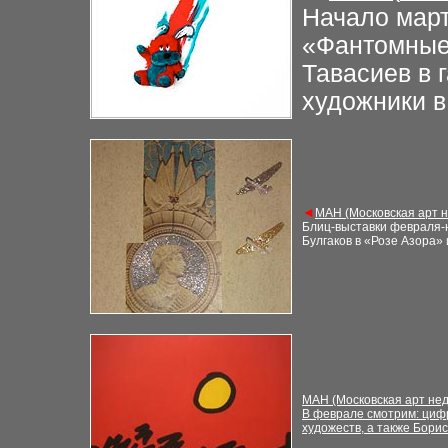
Начало март
«Фантомные
Тавасиев в 
художники в
◄
М
АН (Московская арт 
Блиц-выставки февраля-н
Булгаков в «Розе Азора»
М
АН (Московская арт не
В феврале смотрим: циф
художеств, а также Бори