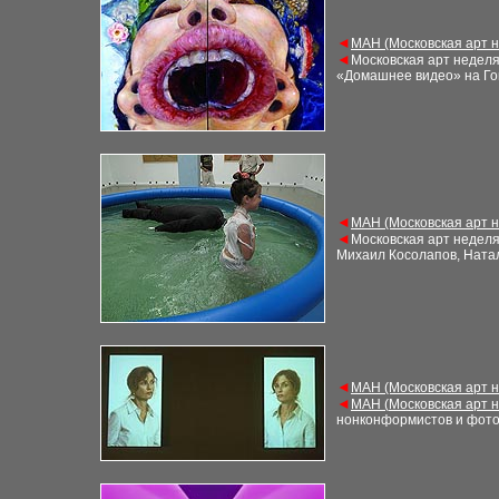
◄
М
АН (Московская арт 
◄
Московская арт недел
«Домашнее видео» на Го
◄
М
АН (Московская арт 
◄
Московская арт недел
Михаил Косолапов, Ната
◄
М
АН (Московская арт 
◄
М
АН (
Московская арт 
нонконформистов и фот