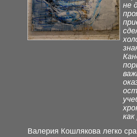
не 
про
при
сде
хол
зна
Кан
пор
важ
ока
ост
уче
хро
как
Валерия Кошлякова легко сра