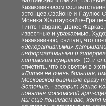
Балтийский «Том 2», составл
Казакявичюсом соответственн
эстонцев.Свайоне и Паулюс С
Моника Жалтаускайте-Грашене
Гинтс Габранс, Денес Фаркас,
известные и уважаемые. Худо
Казакявичюс, считает, что по
«
декоративными» латышами,
информативными и гиперреа
литовском сумраке
». (Эти сл
отметить, что со светом в экс
«
Литва не очень большая, и
Московской биеннале сразу 
Эстонию, - говорит Игнас Ка
понятен московской арт-сцен
мы еще понимаем вас, хотя м