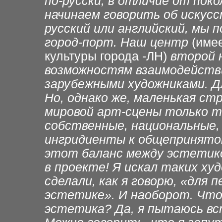
по-русски, в отличие от поко
начинаем говорить об искусс
русский или английский, мы п
город-порт. Наш центр
(имее
культуры города -ЛН)
второй н
возможностям взаимодействи
зарубежными художниками. Д
Но, однако же, маленькая с
мировой арт-сцены только т
собственные, национальные,
ингридиенты к общепринятом
этот баланс между эстетико
в проекте! Я искал таких ху
сделали, как я говорю, «для 
эстетике». И наоборот. Что
эстетика? Да, я пытаюсь вс