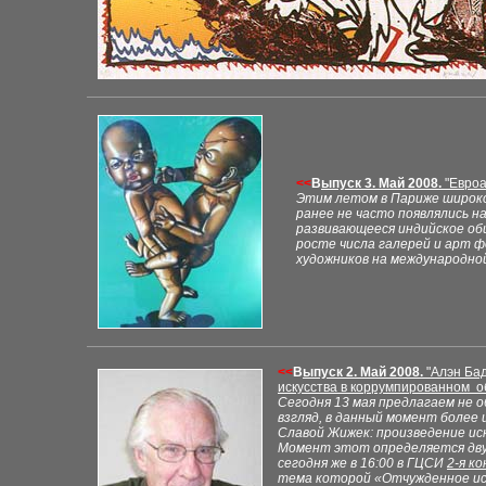
<<
В
ыпуск 3. Май 2008.
"
Евроа
Этим летом в Париже широко
ранее не часто появлялись на
развивающееся индийское об
росте числа галерей и арт ф
художников на международной
<<
В
ыпуск 2. Май 2008.
"
Алэн Ба
искусства в коррумпированном 
Сегодня 13 мая предлагаем не о
взгляд, в данный момент боле
Славой Жижек: произведение и
Момент этот определяется дву
сегодня же в 16
:00
в ГЦСИ
2-
я к
тема которой
«Отчужденное и