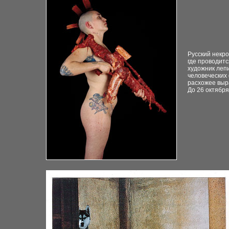
Русский некр
где проводит
художник лепи
человеческих 
расхожее выр
До 26 октября