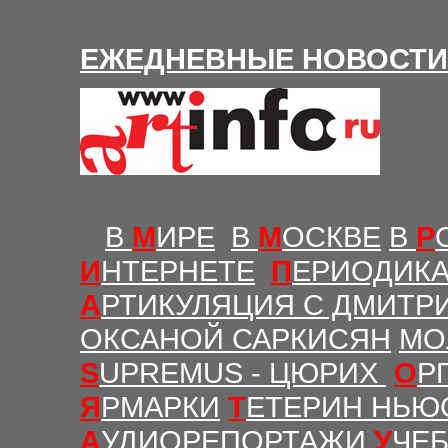
Е
ЖЕДНЕВНЫЕ Н
ОВОСТИ
В
М
ИРЕ
В
М
ОСКВЕ
В
Р
И
НТЕРНЕТЕ
П
ЕРИОДИК
А
РТИКУЛЯЦИЯ С ДМИТР
ОКСАНОЙ САРКИСЯН
МО
S
UPREMUS - ЦЮРИХ
О
Р
Я
РМАРКИ
Т
ЕТЕРИН НЬЮ
А
УДИОРЕПОРТАЖИ
У
ЧЕ