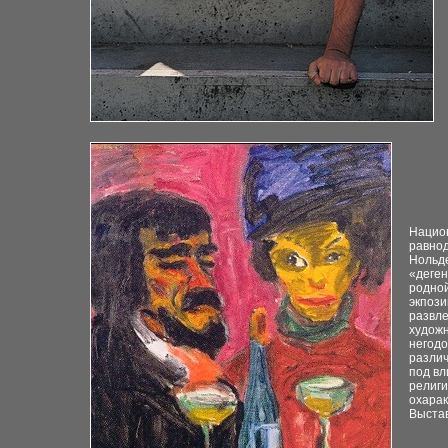
Нацио
равнод
Нольде
«деген
родной
экпози
развл
художн
негодо
различ
под вл
религ
охарак
Выстав