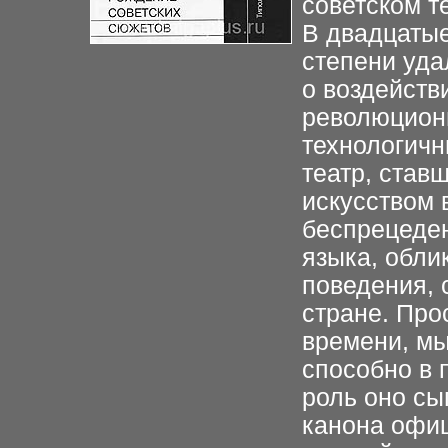
советском т
В двадцатые
степени уда
о воздейств
революционн
технологичн
театр, став
искусством 
беспрецеде
языка, обли
поведения, 
стране. Про
времени, мы
способно в 
роль оно сы
канона офиц