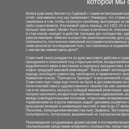
которой мы 
Взяв в руки книгу Виолетты Гудковой с таким интригующим н
отчёт, чем именно оно нас привлекает. Очевидно, что ставка 
заключена в том, чтобы затронуть проблему, выходящую за пре
либо существовали. Изучаемый здесь период, это 1921-31-е 
больше чем сюжет. Может быть только в античности, описан
и став хором, находят в действе трагедии дух сообщества, уд
ужасов империи. Именно в искусстве революционному духу уд
публичности, постепенно империей инструментализованных д
нами результат исследования пьес, поставленных в подавляю
с чем же мы имеем здесь дело?
Советский театр рождается из духа массового действа и суще
праздников и спектаклей под открытым небом, воодушевлённ
вздыбленного мира в мистериях и народных празднествах, в к
пафос грядущей мировой революции". Театр живёт воплощен
народу, всеобщего равенства, свободного и гармоничного чело
Камерном театре, "Принцесса Турандот" в вахтанговской сту
Советских пьес тогда еще почти не было и дух революции на 
политический смысл художественного творчества уже заключал
так и не пришлось заснуть с победой мировой революции, кар
лозунги наполнить конкретным чувственным содержанием, раз
между освободительными потоками, открытыми низвержением
торможением их в русле империи задаёт динамику развития со
культурная реакция и унификация мыслей и чувств до 27 вкл
Пильняка, запрещением множества пьес Эрдмана, Третьякова,
популярность. Антагонизм, выраженный на театральном фрон
Произведения создаваемые драматургами в послереволюцион
театральными средствами конфликты сообщества, представля