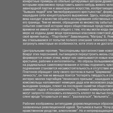
конкретные примеры из обильно цитируемых автором драмату
которыми невозможно представить какого-нибудь живого чело
авангардной партии и авангардного искусства, изобретающих
"бывших людей" или "мелкобуржуазного крестьянства", формул
нашедшее себе концептуального выражения. Здесь, находясь 
века находит в качестве объекта исследования собственных 
его границы. Тем не менее, обращение ко множеству забытых
события советской истории через общественные представления
времени не имеют ничего общего с тем, что мы могли когда-ли
мере не изданы даже вещи признанных классиков советской 
своё время пьесы, - "Партбилет" Завалишина, "Матрац" Б. Ром
мы отказываемся от попытки полного описания типичного геро
затронуть некоторые их особенности, хотя этого и не доста
Центральными героями, "бесспорнымы протагонистами нового
Вокруг этих персонажей, пытающихся переустроить жизнь стр
формируется новая этика; вокруг них завязываются новые к
крестьяне, рабочие и интеллигенты... Но образы большевико
на радикальные самопожертвования и готовы подчинить чувст
подчинения становится несамостоятельность и отсутствие и
Платонов обращает силу своего гротеска в пьесе "Шарманка",
личность", он тем не меньше боится "потерять твёрдость и сп
интерес многих партийцев "ленинского призыва", нашедших н
комсомольцы напоминают немецких дада или московских ради
выходками граждан, плюют на последние ошмётки общественн
заменяет задор и бесцеремонность. Занимая коммунальную к
могут запросто обосновать излишность хлопот по мытью посу
сленг вроде "оторваться от масс", "разлагаться", "волынить"...
Рабочие изображены антиподами дореволюционных образов л
захваченных революционной идеей. Третьяков в пьесе "Хочу р
нравственном уродстве, алкоголизме". Но и непрекращающее