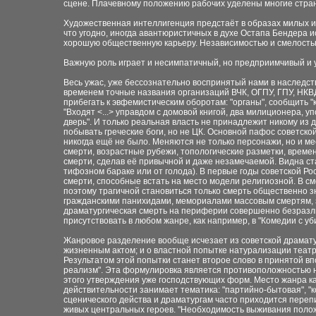
сцене. Плачевному положению рабочих уделены многие страни
Художественная интеллигенция предстаёт в образах милых и 
что угодно, иногда авантюристичных в духе Остапа Бендера 
хорошую общественную карьеру. Независимостью и смелостью
Важную роль играет и несимпатичный, но предприимчивый и ум
Весь ужас, уже бессознательно воспринятый нами в наследств
временем точные названия организаций ВЧК, ОГПУ, ГПУ, НКВД.
прибегать к эвфемистическим оборотам: "органы", сообщить 
"Входят <...> управдом с домовой книгой, два милиционера, у
дверь". И только реальная власть не принадлежит никому из
побывать греческие боги, но не ЦК. Основной пафос советской
никогда ещё не было. Меняются не только персонажи, но и м
смерти, возрастные рубежи, топологические разметки, време
смерти, сделав её привычной и даже незамечаемой. Видна ста
тифозном бараке или от голода). В первые годы советской Р
смерти, способные встать на место модели религиозной. В с
поэтому трагичной становиться только смерть общественно 
гражданскими панихидами, мемориалами массовым смертям, 
драматургическая смерть на периферии совершенно безразли
присутствовать в любом жанре, как например, в "Комедии с уб
Жанровое разделение вообще исчезает из советской драматур
жизненным актом; и о властной попытке натурализации театр
Результатом этой попытки станет второе слово в принятой 
реализм". Эта формулировка является противоположностью н
этого утверждения уже господствующих форм. Место жанра к
действительности занимает тематика: "партийно-бытовая", "к
сценического действа и драматургам часто приходится переп
живых центральных героев. "Необходимость выживания полож