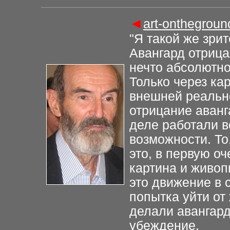
◄
a
rt-onthegrou
"Я такой же зри
Авангард отрица
нечто абсолютно
Только через кар
внешней реально
отрицание аванг
деле работали в
возможности. То
это, в первую оч
картина и живопи
это движение в 
попытка уйти от 
делали авангард
убеждение.