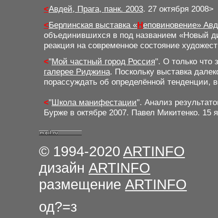
<
Авдей, Прага, панк. 2003
.
27 октября 2008
>
<
Берлинская выставка «
Н
еповиновение» Авд
объединившихся в под названием «Новый д
реакция на современное состояние художес
<
"
Мой частный город Россия
".
О только что
галерее Риджина
. Поскольку выставка далек
порассуждать об определённой тенденции, 
<
"
Школа манифестации
"
. Анализ результат
Бурже в октябре 2007. Павел Микитенко. 15 
© 1994-2020
ARTINFO
дизайн
ARTINFO
размещение
ARTINFO
од?=з