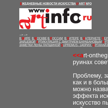
Е
ЖЕДНЕВНЫЕ Н
ОВОСТИ
ИСКУССТВА
@
ART
I
NFO
-->
-->
В
М
ИРЕ
В
М
ОСКВЕ
В
Р
ОССИИ
В
П
ИТЕРЕ
В
И
НТЕРНЕТЕ
П
Е
ЗАЙЦЕВОЙ
А
РТИКУЛЯЦИЯ С ДМИТРИЕМ БАРАБАНОВЫМ
А
Р
ЗАМЕТКИ ЛЕНЫ ЛАПШИНОЙ
S
UPREMUS - ЦЮРИХ
О
РГАНАЙ
<<
a
rt-onthe
руинах сове
Проблему, з
как и в бол
можно назва
эффекта иск
искусство п