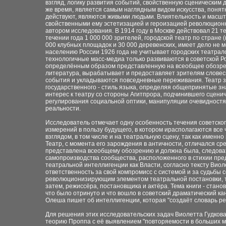
взгляд, логику развития событий, свойственную сценическим 
же время, является самым наглядным видом искусства, понят
действуют, являются живыми людьми. Влиятельность и масшт
свойственными ему эстетизацией и героизацией революцион
автором исследования. В 1914 году в Москве действовал 21 те
течении года 1 000 000 зрителей, городской театр по стране
000 клубных площадок и 30 000 деревенских, имеет дело не 
населению России 1926 года не учитывает городских театрало
технологичные масс-медиа только развиваются в советской Ро
определённым образом представленную на всеобщее обозрен
литература, вырабатывает и предоставляет зрителям словес
события и укладываются повседневные переживания. Театр зад
государственного - стиль языка, определяя общепринятые з
интерес к театру со стороны Агитпрора, подчинившего сценич
регулирования социальной оптики, манипуляции очевидностя
реальности.
Исследователь отмечает одну особенность течения советског
измерений в пользу будущего, в котором ирасполагаются все
взглядом, в том числе и на театральную сцену, так как имен
Театр, с момента его зарождения в античности, отличался ср
представлена всеобщему обозрению и должна была, следоват
самопроизводства сообщества, расположенного в стихии пре
театральной интеллигенции как Власти, согласно тексту Вио
ответственность за свой компромисс с системой и за судьбы 
революционизирующим элементом театральной постановки, то
затем, режиссёра, постановщика и актёра. Тема книги - стано
что было отринуто и что вошло в советский драматический кан
Олеша пишет об интеллигенции, которая "создаёт словарь р
Для решения этих исследовательских задач Виолетта Гудкова
теорию Проппа с её выявлением "повторяемости в больших ма