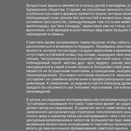
Возрастные акценты меняются в пользу детей и молодёжи, ро
буржуазного общества. Старики, не способные приносить по
особенностью нового времени являются башни, которые возв
обобщающую точку зрения без частностей и конкретных люде
интимное пространство, принадлежащее тем, кто в нем живёт
жилплощадь), как "моя площадь", акцентируя уже не стены, 
выполняют этой функции в уплотнённых квартирах больших г
наблюдения и обмена.
Советское время организовано таким образом, чтобы забыть
расположиться в возможности будущего. Лишившись христиан
вечности, которое потом будет создано мавзолеем и кремлё
отсутствия устойчивой почвы под ногами, нашедшее свое выр
типажа, "актуализирующегося в ранней советской пьесе, стано
побежденный; герой - жертва; друг - враг; мудрец - ученик; (м
находящегося в самой основе процесса большевистской револ
являются не бстрактными понятиями, а принципами, находящ
переопределения. Это новое состояние реальности оказывае
составляет не семейное воспитание и профессиональная при
революции. К сожалению, за кадром остаётся бэкграунд драм
придало бы объёмность как "плоским" персонажам, так и без
произведений.
В целом, исследование инспирировано наступлением конца сов
"устойчивого понимания что такое "советское время" не сущес
делает вклад исследование. В самом его ексте также можно
заявленного автором метода структурно-типологического ана
понять меру и характер связи рассматриваемого типа с его с
цензурным купированием и запретом. Большинство пьес имеют
вызванную непрестанно исходящими от партийных органов ко
вплоть до окончательного формирования советского канона.