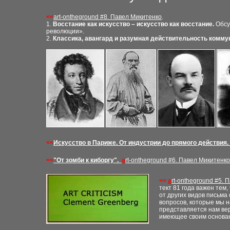
<<
a
rt-ontheground
#
8. Павел Микитенко
.
1.
Восстание как искусство – искусство как восстание.
Обсу
революции».
2.
Классика, авангард и разумная действительность комму
<<
Искусство в Париже. От индустрии до прямого действия
.
<<
"
От зомби к киборгу
"
.
a
rt-ontheground
#6
. Павел Микитенко
<<
a
rt-ontheground
#5
. 
тект 81 года важен тем
от других видов письма 
вопросов, которые мы н
представляется нам вер
имеющее своим основан