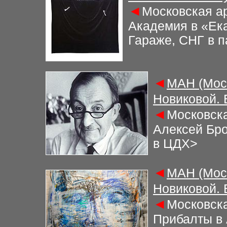
◄
Московская а
Академия в «Ек
Гараже, СНГ в 
◄
М
АН (Мос
Новиковой.
◄
Московска
Алексей Бро
в ЦДХ>
◄
М
АН (Мос
Новиковой.
◄
Московска
Прибалты в