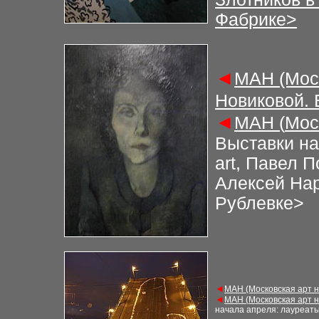
Фабрике>
◄
М
АН (Мос
Новиковой.
◄
М
АН (
Мос
Выставки на
art, Павел 
Алексей Нар
Рублевке>
◄
М
АН (Московская арт 
◄
М
АН (
Московская арт 
начала апреля: лауреаты