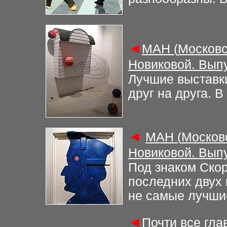
◄
М
АН (
Московс
Новиковой. Вып
Лучшие выставк
друг на друга. В
◄
М
АН (
Москов
Новиковой. Вып
Под знаком Ско
последних двух 
не самые лучшие
◄
Почти все гл