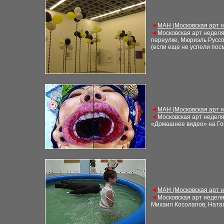
◄
М
АН (Московская арт 
◄
Московская арт недел
переулке, Мюриэль Русс
(если еще не
успели пос
◄
М
АН (Московская арт 
◄
Московская арт недел
«Домашнее видео» на Го
◄
М
АН (Московская арт 
◄
Московская арт недел
Михаил Косолапов, Ната