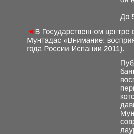
До 
◄
В Государственном центре 
Мунтадас «Внимание: восприя
года России-Испании 2011).
Пуб
бан
вос
пер
кот
дав
Мун
сов
лау