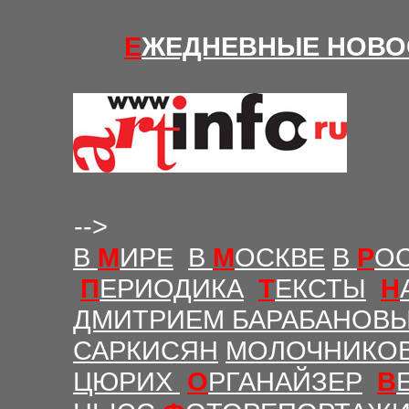
Е
ЖЕДНЕВНЫЕ Н
ОВО
-->
В
М
ИРЕ
В
М
ОСКВЕ
В
Р
О
П
ЕРИОДИКА
Т
ЕКСТЫ
Н
ДМИТРИЕМ БАРАБАНОВ
САРКИСЯН
МОЛОЧНИКО
ЦЮРИХ
О
РГАНАЙЗЕР
В