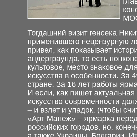
гла
кон
МОС
Тогдашний визит генсека Ник
применившего нецензурную л
привел, как показывает
истори
андерграунда,
то есть нонкон
культовое, место знаковое дл
искусства в особенности. За 4
стране. За 16 лет работы
ярма
И если, как
пишет актуальная
искусство современности дол
– и взлет и упадок,
(чтобы сч
«Арт-Манеж» – ярмарка
перед
российских
городов, но, коне
а также Украины, Болгарии, И