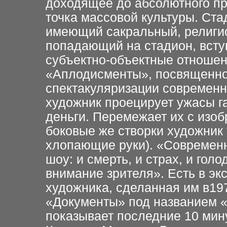
доходящее
до абсолютного пр
точка массовой культуры. Ста
имеющий сакральный, религио
попадающий на стадион, вступ
субъектно-объектные отношен
«Аплодисменты», посвященн
спектакуляризации современн
художник проецирует
ужасы га
деньги.
Перемежает их с изо
боковые же створки художник
хлопающие руки). «Современ
шоу: и смерть, и страх, и
голод
внимание
зрителя». Есть в э
художника, сделанная им в19
«Документы» под названием 
показывает последние 10
мин