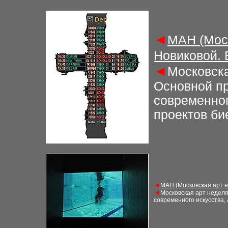
◄
М
АН (Мос
Новиковой.
◄
Московска
Основной пр
современног
проектов би
◄
М
АН (Московская арт 
◄
Московская арт недел
современного искусства,