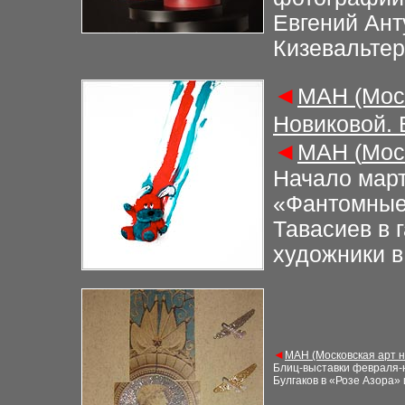
Евгений Анту
Кизевальте
◄
М
АН (Мос
Новиковой.
◄
М
АН (
Мос
Начало март
«Фантомные
Тавасиев в 
художники в
◄
М
АН (Московская арт 
Блиц-выставки февраля-н
Булгаков в «Розе Азора»