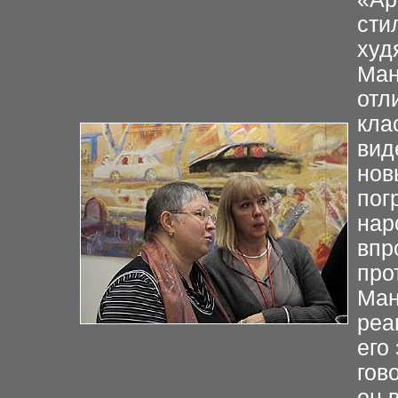
сти
худ
Ман
отл
кла
вид
нов
пог
нар
впр
про
Ман
реа
его
гов
он