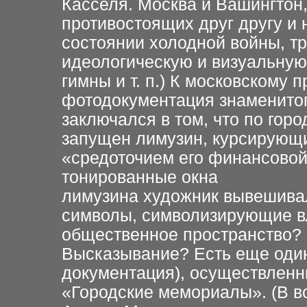
Касселя. Москва и
Вашингтон,
противостоящих друг другу и н
состоянии холодной войны, т
идеологическую и визуальную
гимны и т. п.) К
московскому п
фотодокументация
знаменито
заключался в том,
что по гор
запущен
лимузин, курсирующ
«средоточием его финансово
тонированные окна
лимузина художник вывешивал
символы, символизирующие в
общественное пространство?
Высказывание? Есть еще оди
документация),
осуществленн
«Городские
мемориалы». (В во