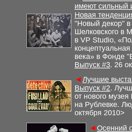
имеют сильный и
Новая тенденци
"
Новый декор
"
в
Шелковского в 
в
VP Studio
,
«По
концептуальная 
века»
в Фонде
"
Выпуск
#
3
. 26 о
◄
Лучшие выста
Выпуск
#2
.
Лучш
от нового музе
на Рублевке.
Лю
октября 2010
>
◄
Осенний с