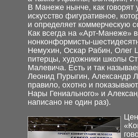
В Манеже нынче, как говорят 
искусство фигуративное, кото
и определяет коммерческую
с
Как всегда на «Арт-Манеже» 
нонконформисты-шестидесятн
Немухин, Оскар Рабин,
Олег 
питерцы,
художники школы Ст
Малевича. Есть и так называ
Леонид Пурыгин, Александр Л
правило, охотно и показывают,
Нары Гениального» и Алекса
написано не один раз).
Цен
«Ко
гов