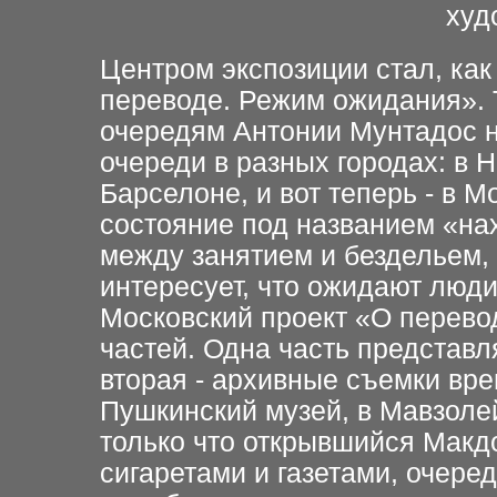
худ
Ц
ентром экспозиции стал, как
переводе. Режим ожидания». 
очередям Антонии
Мунтадос н
очереди
в разных городах: в 
Барселоне, и вот теперь - в М
состояние под названием «н
между занятием и бездельем,
интересует, что ожидают
люди
Московский
проект «О перево
частей. Одна часть
представл
вторая - архивные съемки вр
Пушкинский музей, в
Мавзолей
только
что открывшийся Макдо
сигаретами и газетами, очер