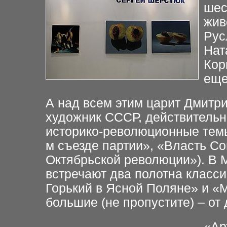
шес
жив
Рус
Нат
Кор
еще
А над всем этим царит Дмитр
художник СССР, действитель
историко-революционные
тем
м съезде
партии», «Власть С
Октябрьской революции»). В 
встречают два полотна класси
Горький в Ясной Поляне»
и «
большие (не
пропустите) – от
«Ар