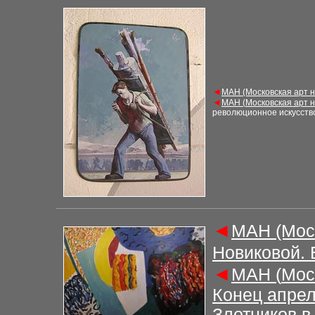
◄
М
АН (Московская арт 
◄
М
АН (
Московская арт 
революционное искусств
◄
М
АН (Мос
Новиковой.
◄
М
АН (
Мос
Конец апрел
Злотников в