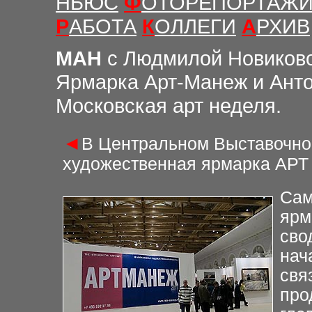
НЬЮС
Ф
ОТОРЕПОРТАЖ
Р
АБОТА
К
ОЛЛЕГИ
А
РХИВ
М
АН
с Людмилой Новиков
Ярмарка Арт-Манеж и Ант
Московская арт неделя.
◄
В Центральном Выставочно
художественная ярмарка АР
Сам
ярм
сво
нач
свя
про