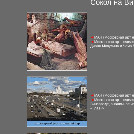
Сокол на
Ви
◄
М
АН (Московская арт 
◄
Московская арт недел
Диана Мачулина и Чема
◄
М
АН (Московская арт 
◄
Московская арт недел
Винзаводе, анонимное ис
«Глаз»
>