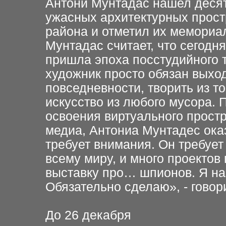
Антони Мунтадас нашел деся
ужасных архитектурных прост
района и отметил их
мемориал
Мунтадас
считает, что сегодн
пришла эпоха посстудийно
го
т
художник просто обязан выхо
повседневности, творить из
то
искусство из любого
мусора. 
освоения
виртуального простр
медиа, Антониа Мунтадес ок
требует внимания. Он требует
всему миру, и много проектов
выставку про…
шпионов. Я на
Обязательно сделаю», - говор
До 26 декабря