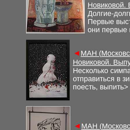
Новиковой.
Долгие-долг
Первые выст
они первые 
◄
М
АН (
Московс
Новиковой. Вып
Н
есколько симпа
отправиться в з
поесть, выпить
>
◄
М
АН (
Московс