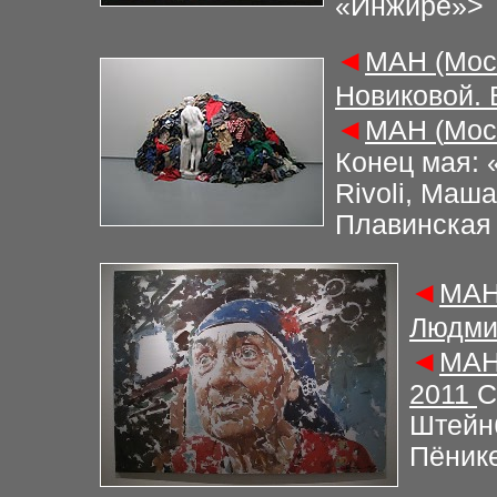
«Инжире»
>
◄
М
АН (Мос
Новиковой.
◄
М
АН (
Мос
Конец мая: «
Rivoli, Маш
Плавинская 
◄
М
АН
Людми
◄
М
АН
2011
С
Штейнб
Пёник