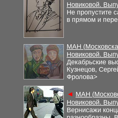
Новиковой. Вып
Не пропустите с
в прямом и пер
М
АН (
Московска
Новиковой. Вып
Декабрьские вы
Кузнецов, Серге
Фролова
>
◄
М
АН (
Москов
Новиковой. Вып
Вернисажи конц
разнообразны. В