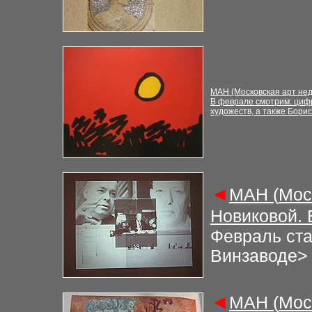
М
АН (Московская арт не
В феврале смотрим: циф
художеств, а также Бори
◄
М
АН (
Мос
Новиковой.
Февраль ста
Винзаводе
>
◄
М
АН (
Мос