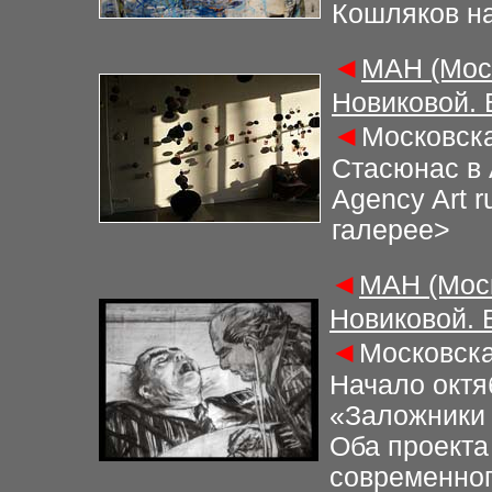
Кошляков н
◄
М
АН (Мос
Новиковой.
◄
Московска
Стасюнас в 
Agency Art 
галерее
>
◄
М
АН (Мос
Новиковой.
◄
Московска
Начало октя
«Заложники
Оба проекта
современног