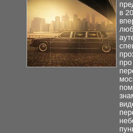
пре
в 2
впе
люб
аут
спе
про
про
пер
мос
пом
зна
вид
пер
неб
пун