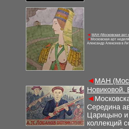
◄
М
АН (Московская арт
◄
Московская арт недел
Александр Алексеев в Ли
◄
М
АН (Мос
Новиковой.
◄
Московска
Середина
ав
Царицыно и
коллекций с