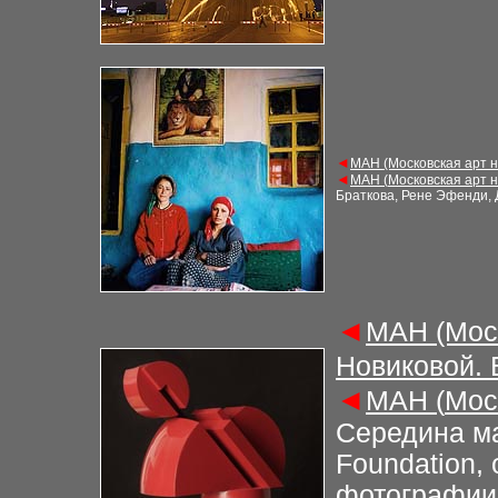
◄
М
АН (Московская арт 
◄
М
АН (
Московская арт 
Браткова, Рене Эфенди, 
◄
М
АН (Мос
Новиковой.
◄
М
АН (
Мос
Середина ма
Foundation,
фотографии»