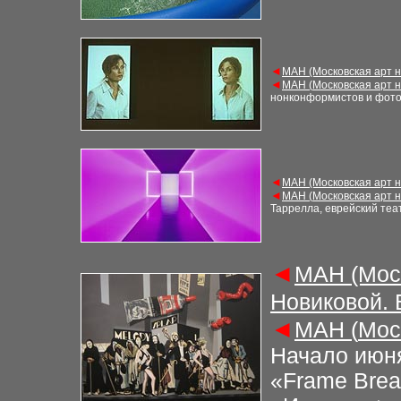
◄
М
АН (Московская арт 
◄
М
АН (
Московская арт 
нонконформистов и фот
◄
М
АН (Московская арт 
◄
М
АН (
Московская арт 
Таррелла, еврейский те
◄
М
АН (Мос
Новиковой.
◄
М
АН (
Мос
Начало июня
«Frame Brea