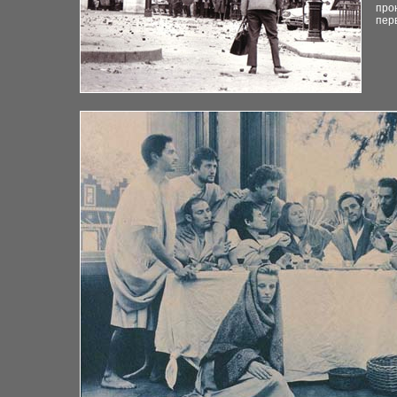
про
пер