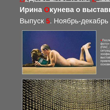
Ирина
О
кунева о выстав
Выпуск
5
. Ноябрь-декабрь
<
Посл
фото» 
(
FIAC,
ситуац
зоофил
выстав
привле
основ