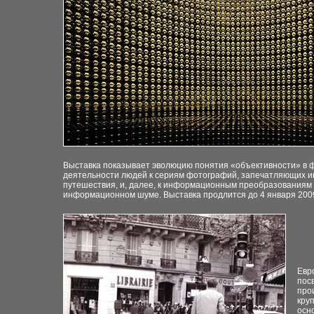
Выставка показывает эволюцию понятия «объективности» в 
деятельности людей к сериям фотографий
,
запечатляющих ин
путешествия, и, далее, к информационным преобразованиям 
информационном шуме. Выставка продлится до 4 января 2009
Евр
пос
про
кру
осн