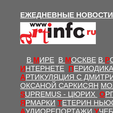
Е
ЖЕДНЕВНЫЕ Н
ОВОСТИ
В
М
ИРЕ
В
М
ОСКВЕ
В
Р
И
НТЕРНЕТЕ
П
ЕРИОДИК
А
РТИКУЛЯЦИЯ С ДМИТР
ОКСАНОЙ САРКИСЯН
МО
S
UPREMUS - ЦЮРИХ
О
Р
Я
РМАРКИ
Т
ЕТЕРИН НЬЮ
А
УДИОРЕПОРТАЖИ
У
ЧЕ