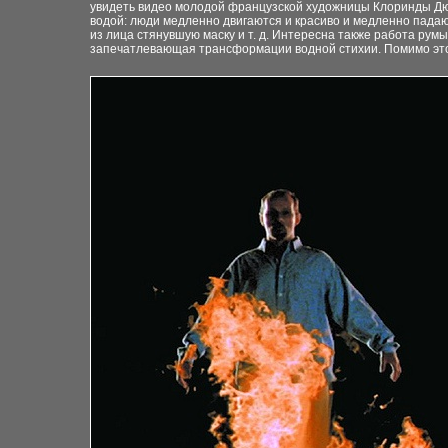
увидеть видео молодой французской художницы Клоринды Дюр
водой: люди медленно двигаются и красиво и медленно падают,
из лица стянувшую маску и т. д. Интересна также работа рум
запечатлевающая трансформации водной стихии. Помимо этог