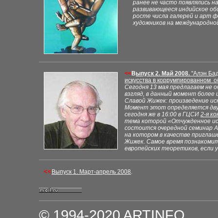
ранее не часто появлялись на
развивающееся индийское об
росте числа галерей и арт ф
художников на международной
<<
В
ыпуск 2. Май 2008.
"
Алэн Ба
искусства в коррумпированном 
Сегодня 13 мая предлагаем не о
взгляд, в данный момент боле
Славой Жижек: произведение и
Момент этот определяется дву
сегодня же в 16
:00
в ГЦСИ
2-
я к
тема которой
«Отчужденное и
состоится очередной семинар
А
на котором в качестве пригла
Жижек. Самое время познакомит
европейских теоретиков, если 
<<
Выпуск 1. Март-апрель 2008
.
© 1994-2020
ARTINFO