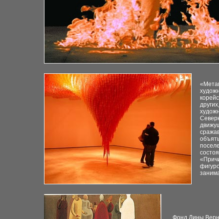
«Мета
художн
корейс
других
художн
Север
движущ
сража
объять
поселе
состоя
«Причи
фигуро
занима
Фонд Дины Вер