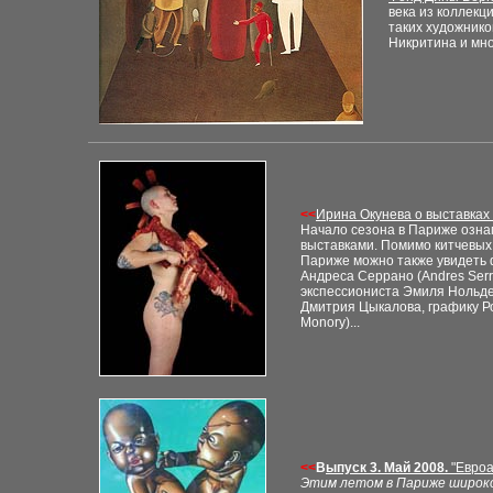
века из коллекц
таких
художнико
Никритина и мно
<<
Ирина Окунева о выставках
Начало сезона в Париже озна
выставками. Помимо китчевых
Париже можно также увидеть 
Андреса Серрано (
Andres Ser
экспессиониста Эмиля Нольде
Дмитрия Цыкалова, графику Р
Monory)
...
<<
В
ыпуск 3. Май 2008.
"
Евроа
Этим летом в Париже широко