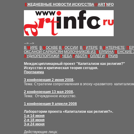
Е
ЖЕДНЕВНЫЕ Н
ОВОСТИ
ИСКУССТВА
@
ART
I
NFO
-->
-->
В
М
ИРЕ
В
М
ОСКВЕ
В
Р
ОССИИ
В
П
ИТЕРЕ
В
И
НТЕРНЕТЕ
П
Е
ОКСАНОЙ САРКИСЯН
МОЛОЧНИКОВ ИЗ
Б
ЕРЛИНА
В
ЕНСКИЕ 
А
УДИОРЕПОРТАЖИ
У
ЧЕБА
Р
АБОТА
К
ОЛЛЕГИ
А
РХИВ
Междисциплинарный проект
"
Капитализм как религия
?"
Искусство и
критическая
теория сегодня.
Программа
3 конференция 2 июня 2008
.
Тема: Стратегии сопротивления в эпоху «развитого капитализм
2 конференция 13 мая 2008
.
Тема
:
Отчужденное искусство
.
1 конференция 9 апреля 2008
Лаборатории проекта «Капитализм как религия?».
1-я 14 июня
2-я 18 июня
3-я 24 июня
Действующие лица: