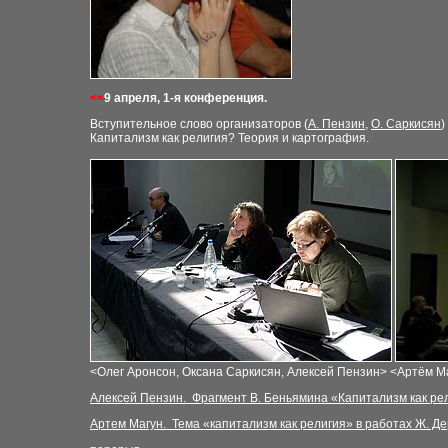
<<
9
апреля, 1-я конференция.
Вступительное слово организаторов (
А. Пензин
,
О. Саркисян
)
Капитализм как религия? Теория и картография
.
<
Олег Аронсон, Оксана Саркисян, Алексей Пензин
>
<
Артём М
Алексей Пензин
.
Фрагмент В. Беньямина «Капитализм как ре
Артем Магун
.
Тема «капитализм как религия» в работах Ж. Д