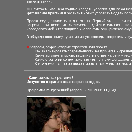
высказывания.
Мы считаем, что необходимо создать условия для возобнов
критические практики и развить в новых условиях модель пол
Проект осуществляется в два этапа. Первый этап – три ко
современная неокапиталистическая действительность, но
исследователей, стремящихся к коллективному критическом
В обсуждениях примут участие искусствоведы, теоретики и х
<
В
опросы, вокруг которых строится наш проект:
· Как анализировать современность, не прибегая к древне
· Какие аргументы можно выдвинуть в ответ на речи «теол
· Какие стратегии сопротивления «рыночному фундаментал
· Как художественно репрезентировать ритуальное, квази
<
Капитализм
как религия?
Искусство и критическая теория сегодня
.
Программа конференций (апрель-июнь 2008, ГЦСИ)>