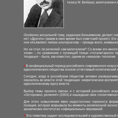
тезису М. Вебера); капитализм и 
Особенно актуальной тему, заданную Беньямином, делает сов
нет «Другого» (каким в свое время был советский проект). Е
они объявляют любую альтернативу – прежде всего, коммуниз
Но не стал ли религией сам капитализм? Со всеми его мног
злом» – по сравнению с пугающей тенью «тоталитарного п
теодицея – была, как известно, одним из «жанров» теологии.
<
В неофициальный период российского современного искусст
идеологического общества носили отчетливый политический 
Сегодня, когда в российском обществе активно разворачив
оказалось во власти этой тенденции: некритическое воспри
идеологическому курсу власти.
Выбор темы проекта связан и с историей российского иску
«Осторожно, религия!» (2003) и нашедшая свое «позитивное»
Для этого осмысления явно недостаточно горизонта форма
позиция, которая вскрывала бы моменты религиозной косност
архаических институтах «официальных» верований.
<
Эта тематика задает исследовательский и художественный в