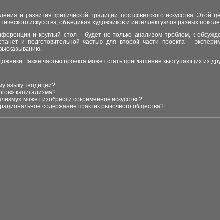
ления и развития критической традиции постсоветского искусства. Этой це
итического искусства, объединяя художников и интеллектуалов разных покол
нференции и круглый стол – будет не только анализом проблем, к обсужд
 станет и подготовительной частью для второй части проекта – экспери
у высказыванию.
удожники. Также частью проекта может стать приглашение выступающих из др
му языку теодицеи?
огов» капитализма?
изму» может изобрести современное искусство?
-рациональное содержание практик рыночного общества?