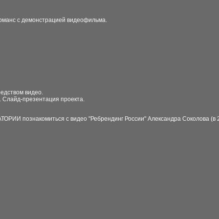
рманс с демонстрацией видеофильма.
едством видео.
. Слайд-презентация проекта.
АТОРИИ познакомиться с видео
"
Ребрендинг России
"
Александра Соколова (в 2