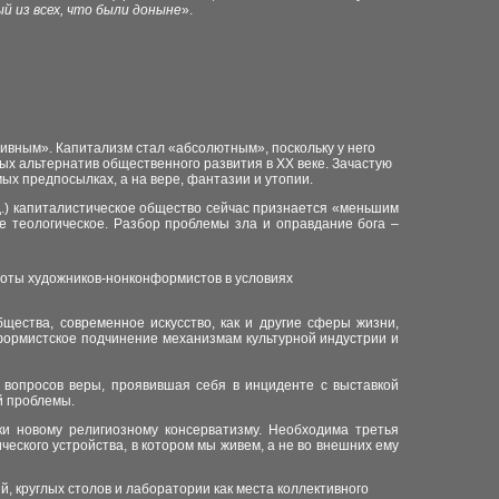
й из всех, что были доныне
».
ивным». Капитализм стал «абсолютным», поскольку у него
ьных альтернатив общественного развития в
XX
веке. Зачастую
мых предпосылках, а на вере, фантазии и утопии.
д.) капиталистическое общество сейчас признается «меньшим
ее теологическое. Разбор проблемы зла и оправдание бога –
боты художников-нонконформистов в условиях
щества, современное искусство, как и другие сферы жизни,
нформистское подчинение механизмам культурной индустрии и
е вопросов веры, проявившая себя в инциденте с выставкой
ой проблемы.
ки новому религиозному консерватизму. Необходима третья
еского устройства, в котором мы живем, а не во внешних ему
, круглых столов и лаборатории как места коллективного