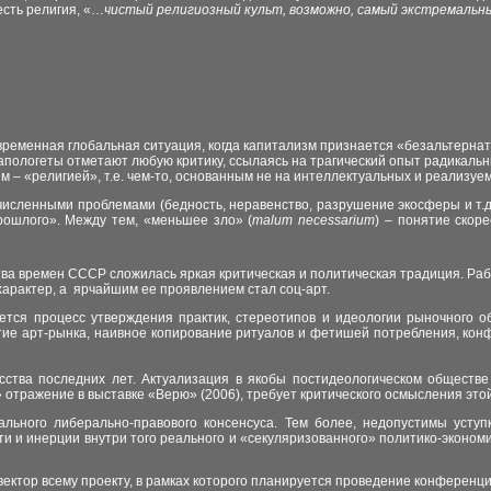
есть религия, «…
чистый религиозный культ, возможно, самый экстремальны
ременная глобальная ситуация, когда капитализм признается «безальтернат
го апологеты отметают любую критику, ссылаясь на трагический опыт радикал
м – «религией», т.е. чем-то, основанным не на интеллектуальных и реализуе
очисленными проблемами (бедность, неравенство, разрушение экосферы и т.
рошлого». Между тем, «меньшее зло» (
malum necessarium
) – понятие скор
ва времен СССР сложилась яркая критическая и политическая традиция. Ра
характер, а ярчайшим ее проявлением стал соц-арт.
ается процесс утверждения практик, стереотипов и идеологии рыночного об
ятие арт-рынка, наивное копирование ритуалов и фетишей потребления, ко
сства последних лет. Актуализация в якобы постидеологическом обществ
 отражение в выставке «Верю» (2006), требует критического осмысления эт
льного либерально-правового консенсуса. Тем более, недопустимы уступ
и и инерции внутри того реального и «секуляризованного» политико-экономич
ектор всему проекту, в рамках которого планируется проведение конференций