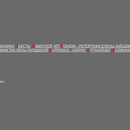
РИОДИКА
Т
ЕКСТЫ
Н
АВИГАТОР
АРТ
Л
ОНДОН - РЕПОРТАЖИ ЕЛЕНЫ ЗАЙЦЕ
ЗАМЕТКИ ЛЕНЫ ЛАПШИНОЙ
S
UPREMUS - ЦЮРИХ
О
РГАНАЙЗЕР
В
ЕЛИКАН
а».