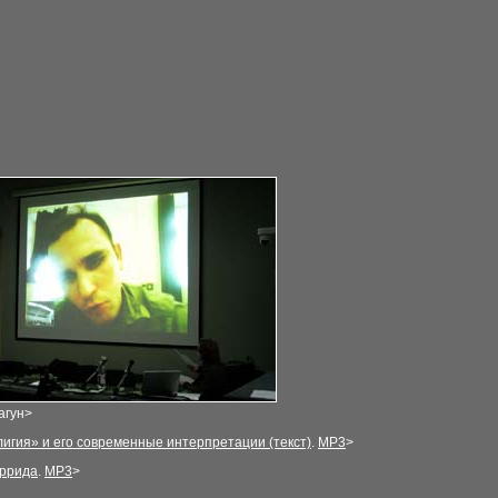
агун
>
лигия» и его современные
интерпретаци
и (текст)
.
MP3
>
еррида
.
MP3
>