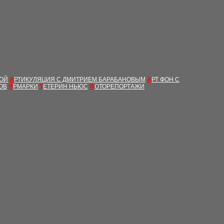
ВОЙ
А
РТИКУЛЯЦИЯ С ДМИТРИЕМ БАРАБАНОВЫМ
А
РТ ФОН С
ОВ
Я
РМАРКИ
Т
ЕТЕРИН НЬЮС
Ф
ОТОРЕПОРТАЖИ