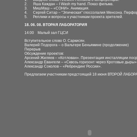
2. Яша Каждан
– I Wash my hand.
Показ фильма.
3. МишМаш – «
C
ОНИ». Анимация.
4. Сергей Ситар – “Эпическая” глоссолалия Менсона. Перфо
5. Реплики и вопросы к участникам проекта зрителей.
18
. 06. 08. ВТОРАЯ ЛАБОРАТОРИЯ
14:00 Малый зал ГЦСИ
Вступительное слово О. Саркисян.
Валерий Подорога – о Вальтере Беньямине (продолжение)
Перерыв
Обсуждение проектов:
Арсений Жиляев – «Котлован». Презентация инсталляции поср
Александр Евангели – «Сквозь горизонт через Кротовые дыры»
Александр Соколов – «Ребрендинг России».
Предлагаем участникам предстоящей 18 июня ВТОРОЙ ЛАБОР