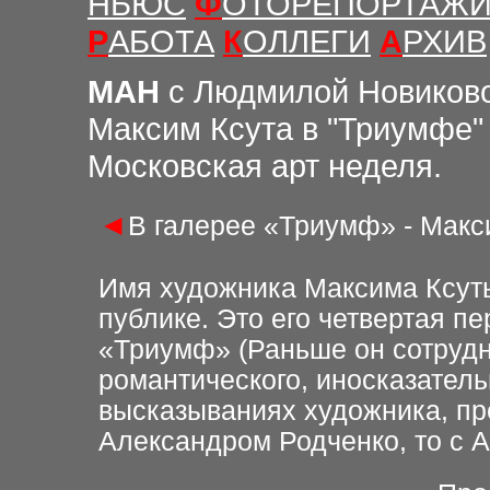
НЬЮС
Ф
ОТОРЕПОРТАЖ
Р
АБОТА
К
ОЛЛЕГИ
А
РХИВ
М
АН
с Людмилой Новиков
Максим Ксута в
"
Триумфе
"
Московская арт неделя.
◄
В галерее «Триумф» - Макс
Имя художника Максима Ксут
публике. Это его четвертая п
«Триумф» (Раньше он
сотрудн
романтического, иносказательн
высказываниях художника, пр
Александром Родченко, то с 