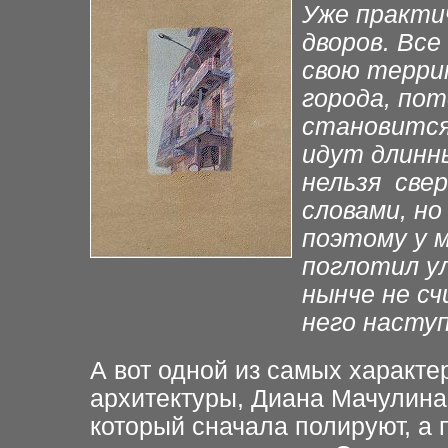
Уже
практи
дворов. Все
свою терри
города, пот
становится 
идут
длинн
нельзя
све
словами, но
поэтому у 
поглотил у
нынче не с
него насту
А вот одной из самых характ
архитектуры, Диана Мачулина
который сначала
полируют, а 