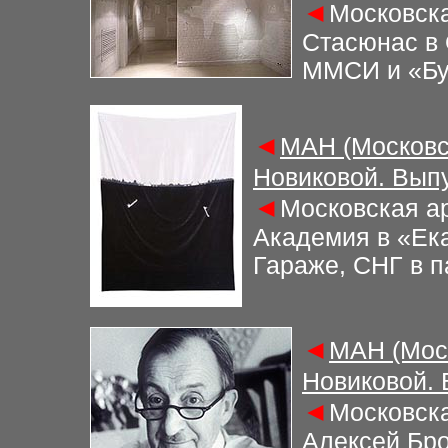
◄
Московска
Стасюнас в 
ММСИ и «Бу
◄
М
АН (Московс
Новиковой. Вып
◄
Московская а
Академия в «Ек
Гараже, СНГ в 
◄
М
АН (Мос
Новиковой.
◄
Московска
Алексей Бро