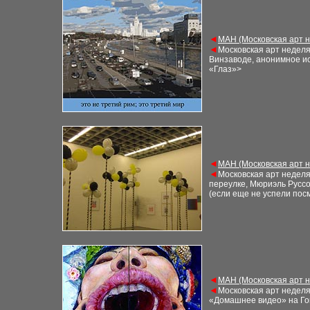
◄
М
АН (Московская арт 
◄
Московская арт недел
Винзаводе, анонимное ис
«Глаз»
>
◄
М
АН (Московская арт 
◄
Московская арт недел
переулке, Мюриэль Русс
(если еще не
успели пос
◄
М
АН (Московская арт 
◄
Московская арт недел
«Домашнее видео» на Го