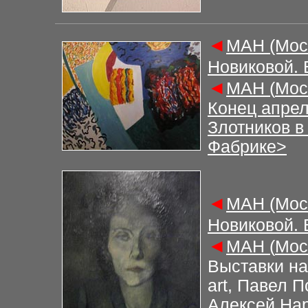
◄
М
АН (Мос
Новиковой.
◄
М
АН (
Мос
Конец апрел
Злотников в
Фабрике>
◄
М
АН (Мос
Новиковой.
◄
М
АН (
Мос
Выставки на
art, Павел 
Алексей Нар