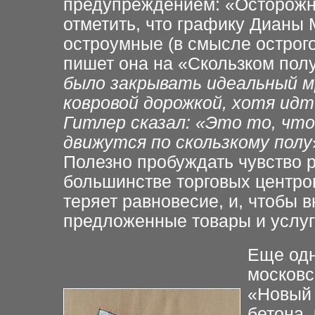
предупреждением: «Осторожн
отметить, что графику Дианы
остроумные (в смысле
острого
пишет она
на «Скользком полу
было закрывать идеальный
м
ковровой дорожкой, хотя идт
Гитлер сказал: «Это
то, что
движутся по
скользкому полу
Полезно пробуждать чувство
большинстве
торговых центро
теряет равновесие, и, чтобы в
предложенные товары и услуг
Еще одн
московс
«Новый
бетона,