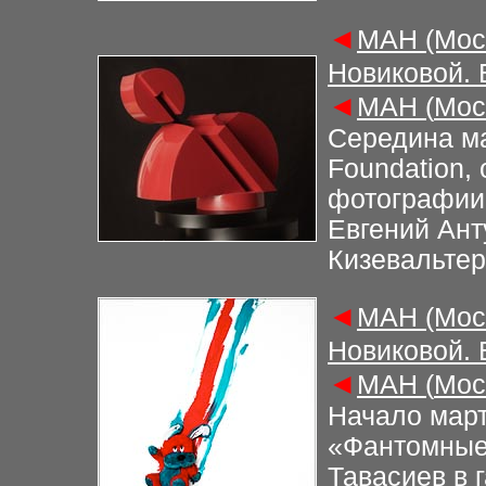
◄
М
АН (Мос
Новиковой.
◄
М
АН (
Мос
Середина ма
Foundation,
фотографии»
Евгений Анту
Кизевальте
◄
М
АН (Мос
Новиковой.
◄
М
АН (
Мос
Начало март
«Фантомные
Тавасиев в 