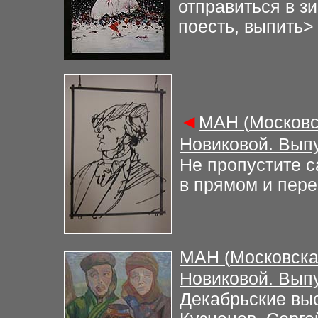
отправиться в з
поесть, выпить
>
◄
М
АН (
Московс
Новиковой. Вып
Не пропустите с
в прямом и пер
М
АН (
Московска
Новиковой. Вып
Декабрьские вы