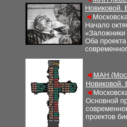
Новиковой.
◄
Московска
Начало октя
«Заложники
Оба проекта
современног
◄
М
АН (Мос
Новиковой.
◄
Московска
Основной пр
современног
проектов би