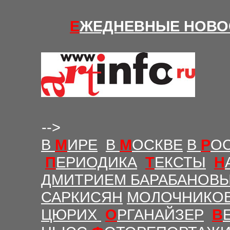
Е
ЖЕДНЕВНЫЕ Н
ОВО
-->
В
М
ИРЕ
В
М
ОСКВЕ
В
Р
О
П
ЕРИОДИКА
Т
ЕКСТЫ
Н
ДМИТРИЕМ БАРАБАНОВ
САРКИСЯН
МОЛОЧНИКО
ЦЮРИХ
О
РГАНАЙЗЕР
В