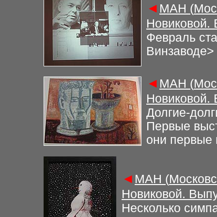
◄
М
АН (
Мос
Новиковой.
Февраль ста
Винзаводе
>
◄
М
АН (
Мос
Новиковой.
Долгие-долг
Первые выст
они первые 
◄
М
АН (
Московс
Новиковой. Вып
Н
есколько симпа