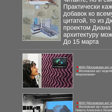
Практически ка
добавок ко всем
цитатой, то из Д
проектом Диана 
архитектуру можн
До 15 марта
◄
М
АН (Московская арт 
◄
Московская арт недел
Жерноклюев>
◄
М
АН (Московская арт 
◄
Московская арт недел
Никита Алексеев и Лили