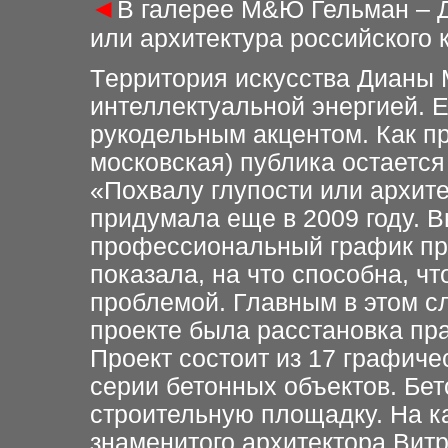
◄
В галерее М&Ю Гельман – 
или архитектура
российского 
Т
ерритория искусства Дианы 
интеллектуальной энергией. 
рукодельным акцентом. Как п
московская)
публика
остается
«Похвалу
глупости или архит
придумала еще в 2009 году. 
профессиональный
график
пр
показала, на что
способна, ч
проблемой. Главным в этом с
проекте была расстановка
пр
Проект состоит из 17 графичес
серии бетонных объектов.
Бет
строительную
площадку. На к
знаменитого архитектора Витр