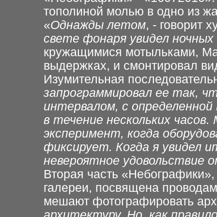
тополиной
молью в одно из ж
«
Однажды летом
, - говорит 
свете фонаря увидел ночных
кружащимися мотыльками,
Ма
выдержках,
и смонтировал ви
Изумительная последовательн
запрограммировал ее так, ч
интервалом, с определенной
в течение
нескольких часов.
эксперимент, когда оборудов
фиксирует. Когда я увидел 
невероятное удовольствие о
Вторая часть «Небографики»,
галереи, посвящена
проводам,
мешают фотографировать
арх
архитектуру. Но,
как правил