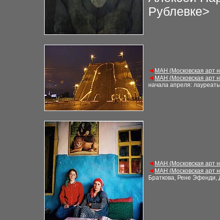
Рублевке>
◄
М
АН (Московская арт 
◄
М
АН (
Московская арт 
начала апреля: лауреаты
◄
М
АН (Московская арт 
◄
М
АН (
Московская арт 
Браткова, Рене Эфенди, 