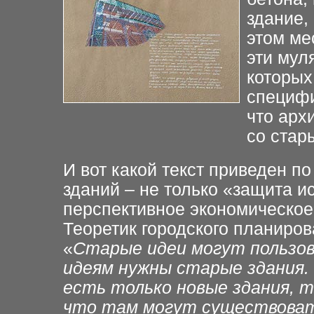
здание,
этом ме
эти мул
которых
специфи
что арх
со
стар
И вот какой текст приведен
по
зданий –
не только «защита ис
перспективное экономическое
Теоретик городского планиро
«
Старые идеи могут пользо
идеям нужны старые здания.
есть только новые
здания, 
что там могут
существоват