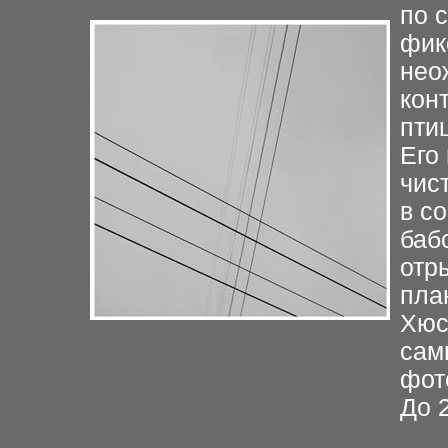
по 
фик
нео
кон
пти
Его
чис
в
со
баб
отр
пла
Хюс
сам
фот
До 