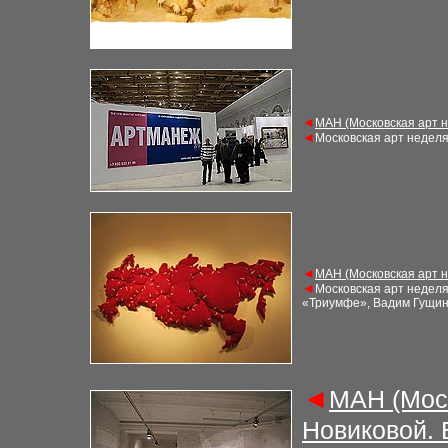
◄
М
АН (Московская арт 
◄
Московская арт недел
◄
М
АН (Московская арт 
◄
Московская арт недел
«Триумфе», Вадим Гущин
◄
М
АН (Мос
Новиковой.