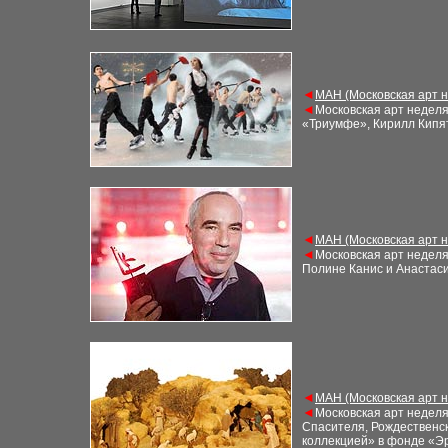
◄
М
АН (Московская арт 
◄
Московская арт недел
«Триумфе», Кирилл Кипят
◄
М
АН (Московская арт 
◄
Московская арт недел
Полине Канис и Анастас
◄
М
АН (Московская арт 
◄
Московская арт недел
Спасителя, Рождественск
коллекцией» в фонде «Э