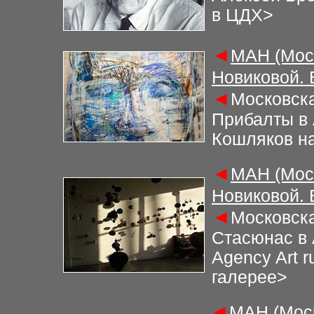
в ЦДХ>
◄
М
АН (Мос
Новиковой.
◄
Московска
Прибалты в
Кошляков н
◄
М
АН (Мос
Новиковой.
◄
Московска
Стасюнас в 
Agency Art 
галерее
>
◄
М
АН (Мос