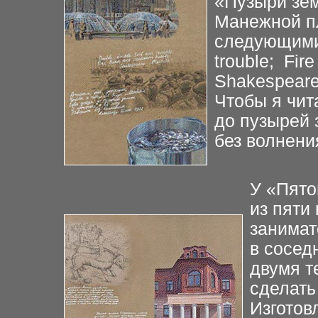
«Пузыри
зе
Манежной п
следующими
trouble;
Fire
Shakespeare
Чтобы я чит
до пузырей 
без волнени
У «Пято
из пяти
занимат
в сосед
двумя т
сделать
Изготов