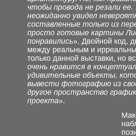
чтобы
провода не резали ее.
неожиданно увидел невероят
составленные только из пе
просто готовые картины
Ли
понравились
».
Двойной код, д
между реальным и ирреальным
только данной выставки, но вс
очень нравится в
концептуал
удивительные
объекты, кото
вывести
фотографию из сво
другое пространство график
проекта
».
Мак
наб
поз