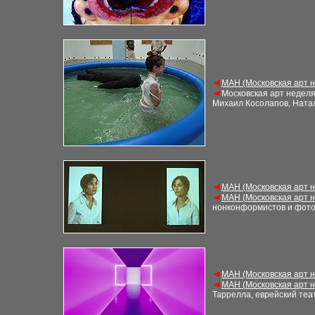
◄
М
АН (Московская арт 
◄
Московская арт недел
Михаил Косолапов, Ната
◄
М
АН (Московская арт 
◄
М
АН (
Московская арт 
нонконформистов и фот
◄
М
АН (Московская арт 
◄
М
АН (
Московская арт 
Таррелла, еврейский те