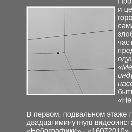
Про
и ц
гор
сам
зло
час
пре
оду
«
Ме
инд
нас
быт
«Не
В первом, подвальном этаже 
двадцатиминутную видеоинс
«Небографики» -
«16072010».