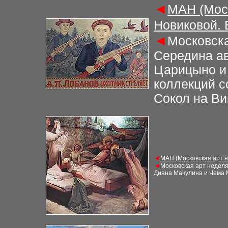
◄
М
АН (Мос
Новиковой.
◄
Московска
Середина
ав
Царицыно и
коллекций с
Сокол на
Ви
◄
М
АН (Московская арт 
◄
Московская арт недел
Диана Мачулина и Чема