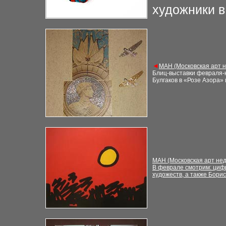
художники в
◄
М
АН (Московская арт 
Блиц-выставки февраля-н
Булгаков в «Розе Азора»
М
АН (Московская арт не
В феврале смотрим: циф
художеств, а также Бори