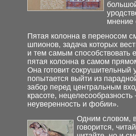
большо
уродств
мнение 
Пятая колонна в переносом с
шпионов, задача которых вест
и тем самым
способствовать 
пятая
колонна в самом прямо
Она готовит сокрушительный
попытается выйти из
парадной
забор перед
центральным вхо
красоте, нецелесообразность 
неуверенность и фобии».
Одним словом, в
говорится, читай
читайте, но и с