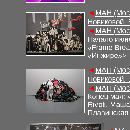
◄
М
АН (Мос
Новиковой.
◄
М
АН (
Мос
Начало июня
«Frame Brea
«Инжире»
>
◄
М
АН (Мос
Новиковой.
◄
М
АН (
Мос
Конец мая: «
Rivoli, Маш
Плавинская 