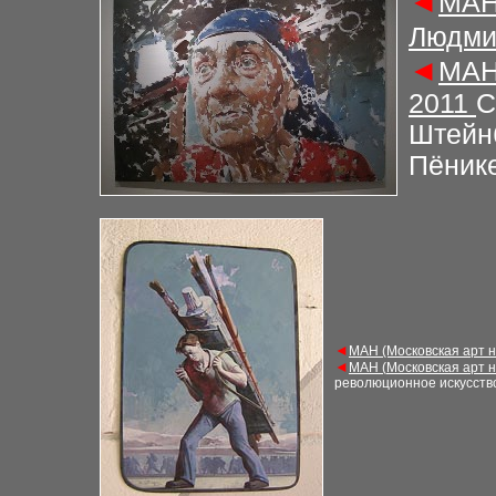
◄
М
АН
Людми
◄
М
АН
2011
С
Штейнб
Пёник
◄
М
АН (Московская арт 
◄
М
АН (
Московская арт 
революционное искусств