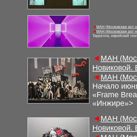
◄
М
АН (Московская арт 
◄
М
АН (
Московская арт 
Таррелла, еврейский те
◄
М
АН (Мос
Новиковой.
◄
М
АН (
Мос
Начало июня
«Frame Brea
«Инжире»
>
◄
М
АН (Мос
Новиковой.