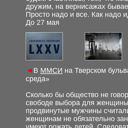
дружим, на
вернисажах бываем
Просто надо и все. Как надо 
До 27 мая
◄
В
ММСИ
на Тверском бульва
среда»
Сколько бы общество не гово
свободе выбора для женщины
продвинутые мужчины
считали
женщинам
не обязательно за
умеют рожать детей. Следоват