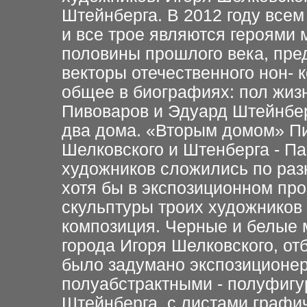
Штейнберга. В 2012 году всем
и все трое являются героями 
половины прошлого века, пр
векторы отечественного нон- 
общее в биографиях: пол жиз
Пивоваров и Эдуард Штейнбер
два дома. «Вторым домом» Пи
Шелковского и Штенберга - Па
художников сложились по раз
хотя бы в экспозиционном про
скульптуры троих художнико
композиция. Черные и белые 
города Игоря Шелковского, от
было задумано экспозиционе
полуабстрактными - полуфиг
Штейнберга, с листами графи