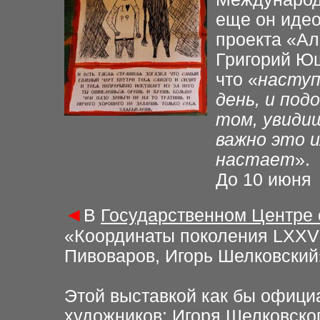
еще он идео
проекта «Ал
Григорий Ющ
что «
наступ
день, и под
том, увиди
важно это 
настает
».
До 10 июня
◄
В
Государственном Центре 
«Координаты поколения LXXV 
Пивоваров, Игорь Шелковский
Этой выставкой как бы офици
художников: Игоря Шелковско