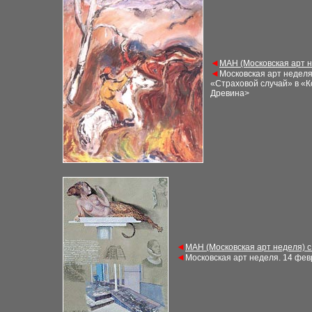
◄
М
АН (Московская арт 
◄
Московская арт недел
«Страховой случай» в «К
Древина>
◄
М
АН (Московская арт неделя) 
◄
Московская арт неделя
. 1
4 фев