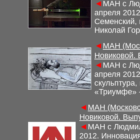
◄
М
АН с Лю
апреля 201
Семенский, 
Николай Го
◄
М
АН (Мос
Новиковой.
◄
М
АН с Лю
апреля 201
скульптура,
«Триумфе» -
◄
М
АН (Московс
Новиковой. Вып
◄
М
АН с Людми
2012.
Инновация