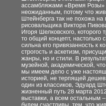
ассамбляжами «Время Розы» 
неожиданным, потому что жи
Штейнберга так не похожа на 
рисовальщика Виктора Пивова
Игоря Шелковского, которого 
то общий концепт,
н
астолько с
сильна его привязанность к к
строгость и аскетизм, присущ
жанры, но и стили.
В результа
музейной, академической, что
мы имеем дело с уже
настоя
историей, не терпящей
дешеви
один из
классиков, Эдуард Шт
жизненный путь 28 марта 2012
выставки, а всем остальным –
будем счастливы,
тем, что
жив