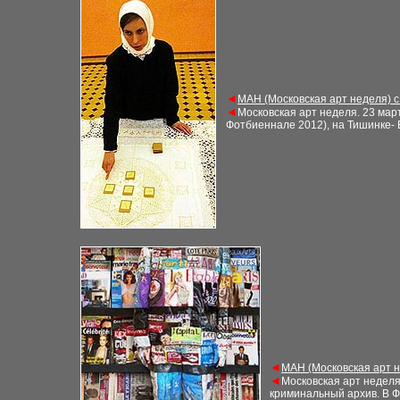
◄
М
АН (Московская арт неделя) 
◄
Московская арт неделя
.
23
март
Фотбиеннале 2012), на Тишинке
◄
М
АН (Московская арт 
◄
Московская арт недел
криминальный архив. В Ф