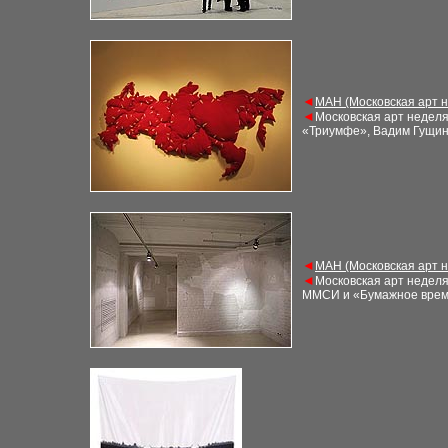
◄
М
АН (Московская арт 
◄
Московская арт недел
«Триумфе», Вадим Гущин
◄
М
АН (Московская арт 
◄
Московская арт недел
ММСИ и «Бумажное врем