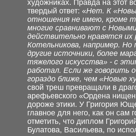
художниках. Правда на этот в
твердый ответ: «
Нет. К «Новы
отношения не имею, кроме т
многие сравнивают с Новыми
действительно нравятся их 
Котельникова, например. Но 
другие источники, более ма
тяжелого искусства» - с эт
работал. Если же говорить 
гораздо ближе, чем «Новые х
свой треш превращали в драго
арефьевского «Ордена нищенс
дороже этики. У Григория Юще
главное для него, как он сам 
отметить, что диплом Григори
Булатова, Васильева, по испо