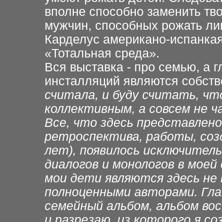
вполне способно заменить
тв
мужчин,
способных рожать ли
Карделус американо-испанка
«Тотальная среда».
Вся выставка
- про семью, а 
инсталляций являются
собств
считала, и буду считать, чт
коллективным, а совсем
не 
Все, что здесь
представлено 
ретроспектива,
работы, соз
лет),
появилось
исключитель
диалогов и монологов в моей 
мои дети являются здесь не
полноценными авторами.
Гла
семейный
альбом, альбом во
и разрезаю, из которого я со