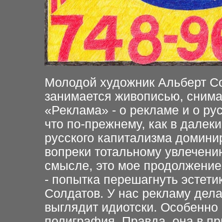
Молодой художник Альберт Со
занимается живописью, снима
«Реклама» - о рекламе и
о ру
что по-прежнему, как в далек
русского капитализма домини
вопреки тотальному увлечени
смысле, это мое
продолжение 
- попытка перешагнуть эстетик
Солдатов. У нас рекламу дел
выглядит идиотски. Особенно
полиграфия.
Правда, она в п