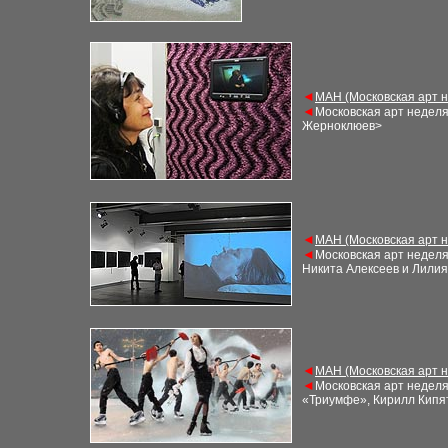
◄
М
АН (Московская арт 
◄
Московская арт недел
Жерноклюев>
◄
М
АН (Московская арт 
◄
Московская арт недел
Никита Алексеев и Лили
◄
М
АН (Московская арт 
◄
Московская арт недел
«Триумфе», Кирилл Кипят