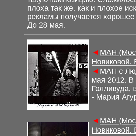
плоха так же, как и
плохое иск
рекламы
получается хорошее 
До 28 мая
.
◄
М
АН (Мос
Новиковой.
◄
М
АН с Лю
мая 2012. В
Голливуда, 
- Мария Агу
◄
М
АН (Мос
Новиковой.