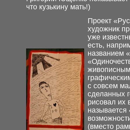
что кузькину мать!)
Проект «Рус
художник пр
уже известн
есть, напри
названием «
«Одиночест
живописными
графическим
с совсем ма
сделанных г
рисовал их 
называется 
возможност
(вместо рам