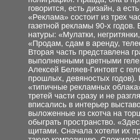
говорится, есть дизайн, а ест
«Реклама» состоит из трех ча
газетной рекламы 90-х годов.
натуры:
«Мулатки,
негритянки,
«Продам, сдам в аренду, телеф
Вторая часть представлена г
выполненными цветными гел
Алексей Беляев-Гинтовт с
гел
прошлых, девяностых
годов).
«типичные
рекламных облака»
третей части сразу и не разгл
вписались в интерьер выстав
выложенные из скотча
на тор
обыграть
пространство. «Зде
щитами. Сначала хотели их пр
такую композицию. Сложилос