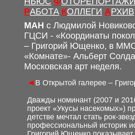
НЬЮС
Ф
ОТОРЕПОРТАЖ
Р
АБОТА
К
ОЛЛЕГИ
А
РХИВ
М
АН
с Людмилой Новиков
ГЦСИ - «Координаты покол
– Григорий Ющенко, в ММС
«Комнате»- Альберт Солда
Московская арт неделя.
◄
В Открытой галерее – Григ
Дважды номинант (2007 и 201
проект «Укусы насекомых») пр
детстве мечтал стать рок-звез
профессиональный историк ис
Григорий Ющенко показывает 