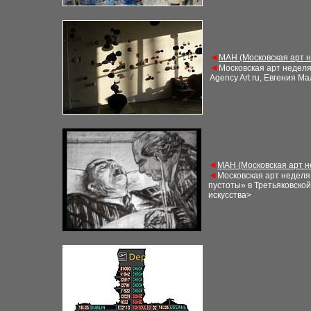
◄
М
АН (Московская арт 
◄
Московская арт недел
Agency Art ru, Евгения М
◄
М
АН (Московская арт 
◄
Московская арт неделя
пустоты» в Третьяковской
искусства>