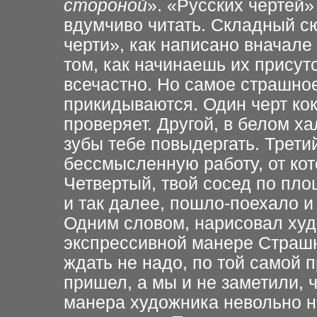
стороной
». «Русских чертей»
вдумчиво читать. Складный с
черти», как написано вначале 
том, как начинаешь их присут
всечастно. Но самое страшное
прикидываются. Один черт ко
проверяет. Другой, в белом ха
зубы тебе повыдергать. Третий
бессмысленную работу, от кот
Четвертый, твой сосед по пл
и так далее, пошло-поехало и 
Одним словом, нарисовал худ
экспрессивной манере Страшн
ждать не надо, по той самой 
пришел, а мы и не заметили, 
манера художника невольно н