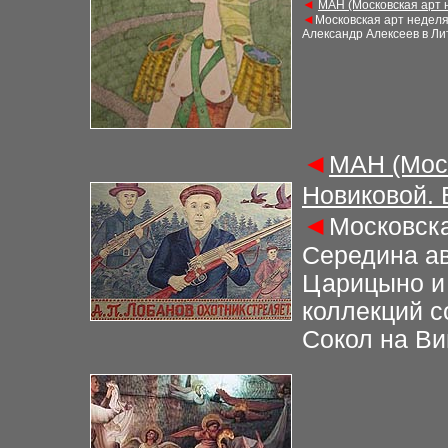
◄
М
АН (Московская арт
◄
Московская арт недел
Александр Алексеев в Ли
◄
М
АН (Мос
Новиковой.
◄
Московска
Середина
ав
Царицыно и
коллекций с
Сокол на
Ви