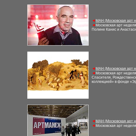
◄
М
АН (Московская арт 
◄
Московская арт недел
Полине Канис и Анастас
◄
М
АН (Московская арт 
◄
Московская арт недел
Спасителя, Рождественск
коллекцией» в фонде «Э
◄
М
АН (Московская арт 
◄
Московская арт недел