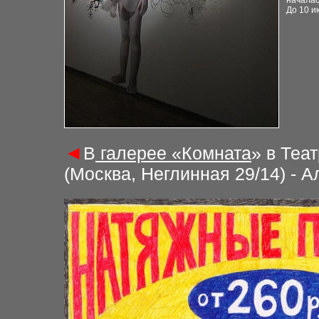
началас
До 10 и
◄
В
галерее «Комната
» в Теа
(Москва, Неглинная 29
/
14)
- А