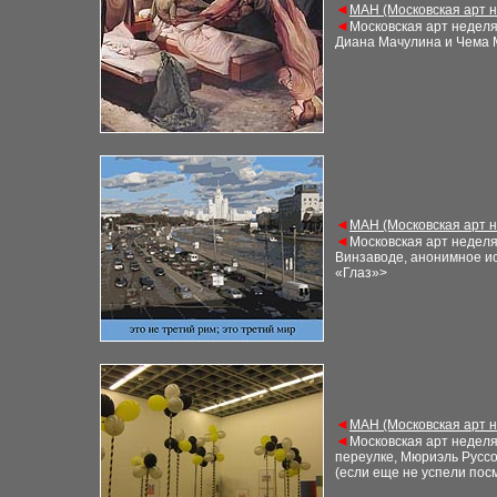
◄
М
АН (Московская арт 
◄
Московская арт недел
Диана Мачулина и Чема
◄
М
АН (Московская арт 
◄
Московская арт недел
Винзаводе, анонимное ис
«Глаз»
>
◄
М
АН (Московская арт 
◄
Московская арт недел
переулке, Мюриэль Русс
(если еще не
успели пос