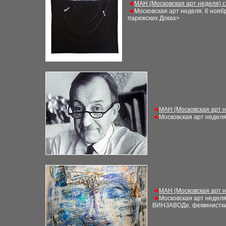
◄
М
АН (Московская арт неделя) 
◄
Московская арт неделя
. 6
нояб
парижских Доках>
◄
М
АН (Московская арт 
◄
Московская арт недел
◄
М
АН (Московская арт 
◄
Московская арт недел
ВИНЗАВОДе, феминистки