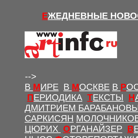
Е
ЖЕДНЕВНЫЕ Н
ОВО
-->
В
М
ИРЕ
В
М
ОСКВЕ
В
Р
О
П
ЕРИОДИКА
Т
ЕКСТЫ
Н
ДМИТРИЕМ БАРАБАНОВ
САРКИСЯН
МОЛОЧНИКО
ЦЮРИХ
О
РГАНАЙЗЕР
В