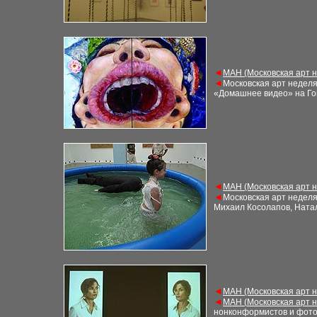
◄
М
АН (Московская арт 
◄
Московская арт недел
«Домашнее видео» на Го
◄
М
АН (Московская арт 
◄
Московская арт недел
Михаил Косолапов, Ната
◄
М
АН (Московская арт 
◄
М
АН (
Московская арт 
нонконформистов и фот