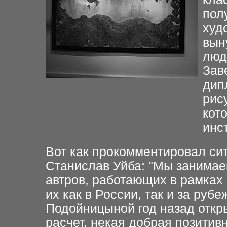
пол
худ
вын
люд
Зав
дип
рис
кот
инс
Вот как прокомментировал си
Станислав Уйба: "Мы занима
автров, работающих в рамках
их как в России, так и за руб
Подойницыной год назад откр
расчет, некая добрая позити