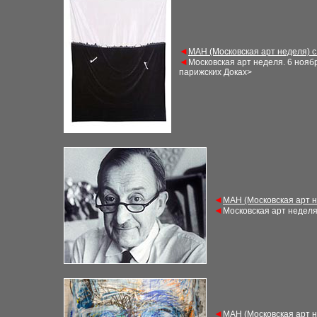
◄
М
АН (Московская арт неделя) 
◄
Московская арт неделя
. 6
нояб
парижских Доках>
◄
М
АН (Московская арт 
◄
Московская арт недел
◄
М
АН (Московская арт 