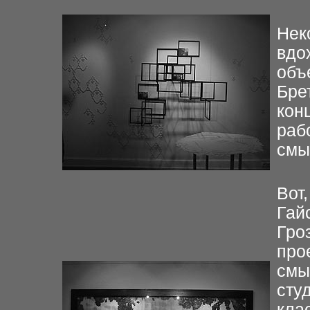
Нек
вдо
объ
Брет
кон
раб
смы
Вот
Гай
Гро
про
смы
сту
кла