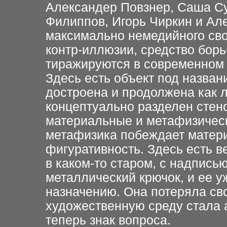
Александер Повзнер, Саша Су
Филиппов, Игорь Чиркин и Ал
максимально немедийного сво
контр-иллюзии, средство бор
тиражируются в современном 
Здесь есть объект под назван
достроена и продолжена как л
концептуально разделен стено
материальные и метафизическ
метафизика побеждает матери
фигуративность. Здесь есть 
в каком-то старом, с надпись
металлический крючок, и ее у
назначению. Она потеряла св
художественную среду стала а
теперь знак вопроса.