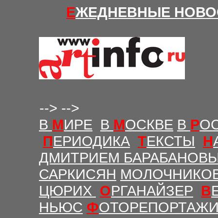
Е
ЖЕДНЕВНЫЕ Н
ОВО
-->
-->
В
М
ИРЕ
В
М
ОСКВЕ
В
Р
О
П
ЕРИОДИКА
Т
ЕКСТЫ
Н
ДМИТРИЕМ БАРАБАНОВ
САРКИСЯН
МОЛОЧНИКО
ЦЮРИХ
О
РГАНАЙЗЕР
В
НЬЮС
Ф
ОТОРЕПОРТАЖ