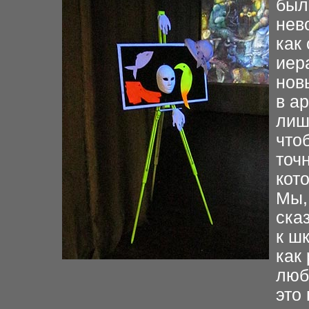
был
нев
как
иер
нов
в а
лиш
что
точ
кот
Мы,
ска
к ш
как
люб
это