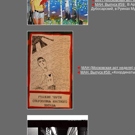
М
АН (Московская арт 
◄
М
АН. Выпуск
#5
9:
В Ар
Дубосарский, в Руинах М
◄
М
АН (Московская арт неделя)
◄
М
АН. Выпуск
#58
:
«Координаты