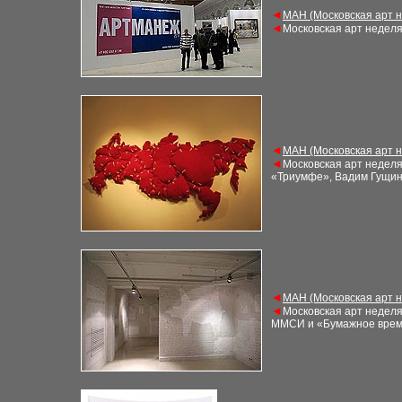
◄
М
АН (Московская арт 
◄
Московская арт недел
◄
М
АН (Московская арт 
◄
Московская арт недел
«Триумфе», Вадим Гущин
◄
М
АН (Московская арт 
◄
Московская арт недел
ММСИ и «Бумажное врем