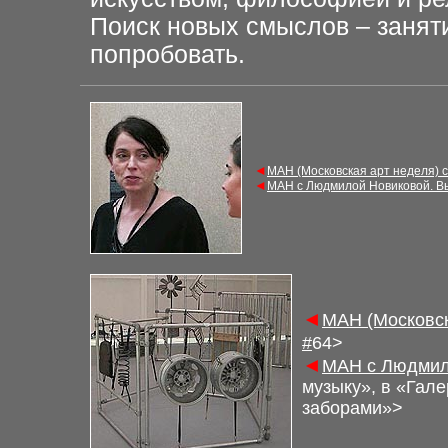
Поиск новых смыслов – заняти
попробовать.
◄
М
АН (Московская арт неделя) 
◄
М
АН с Людмилой Новиковой. В
◄
М
АН (Московс
#
6
4>
◄
М
АН с Людмил
музыку», в «Гал
заборами»
>