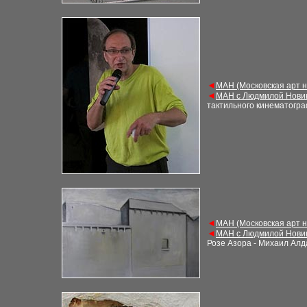
◄
М
АН (Московская арт 
◄
М
АН с Людмилой Нови
тактильного кинематогра
◄
М
АН (Московская арт 
◄
М
АН с Людмилой Нови
Розе Азора - Михаил Ал