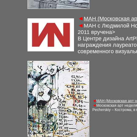
◄
М
АН (Московская а
◄
М
АН с Людмилой Но
2011 вручена>
В Центре дизайна ArtP
награждения лауреатов
современного визуаль
◄
М
АН (Московская арт 
◄
Московская арт недел
Pecherskiy – Кострома, в