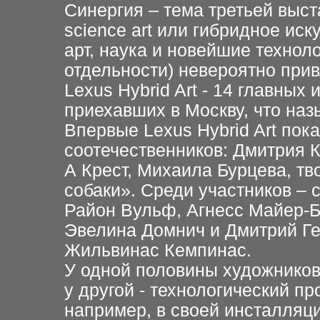
Синергия – тема третьей выста
science art или гибридное ис
арт, наука и новейшие техноло
отдельности) невероятно при
Lexus Hybrid Art - 14 главных
приехавших в Москву, что назы
Впервые Lexus Hybrid Art пок
соотечественников: Дмитрия 
А Крест, Михаила Бурцева, тв
собаки». Среди участников –
Район Вульф, Агнесс Майер-Б
Эвелина Домнич и Дмитрий Ге
Жильвинас Кемпинас.
У одной половины художников
у другой - технологический п
например, в своей инсталляц