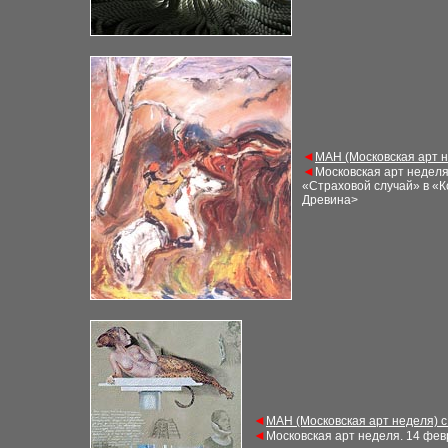
◄
М
АН (Московская арт 
◄
Московская арт недел
«Страховой случай» в «К
Древина>
◄
М
АН (Московская арт неделя) 
◄
Московская арт неделя
. 1
4 фев