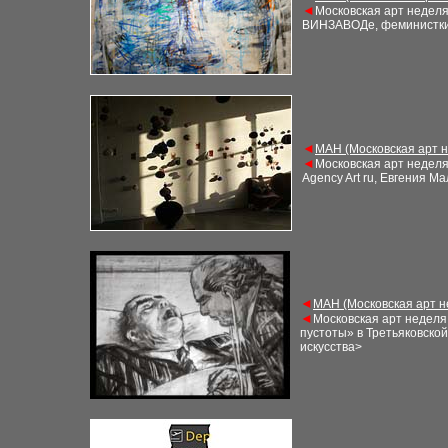
◄
Московская арт недел
ВИНЗАВОДе, феминистки
◄
М
АН (Московская арт 
◄
Московская арт недел
Agency Art ru, Евгения М
◄
М
АН (Московская арт 
◄
Московская арт неделя
пустоты» в Третьяковской
искусства>