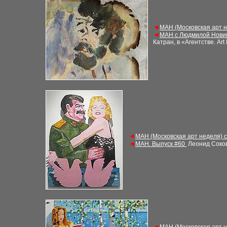
◄
М
АН (Московская арт 
◄
М
АН с Людмилой Нови
Катран, в «Агентстве. Ar
◄
М
АН (Московская арт неделя) 
◄
М
АН. Выпуск
#
60
Леонид Соков
◄