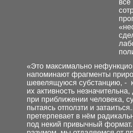
все
сот
про
«не
сде
лаб
пол
«Это максимально нефункцио
напоминают фрагменты приро
шевелящуюся субстанцию, - 
их активность незначительна
при приближении человека, с
пытаясь отползти и затаиться.
претерпевает в нём радикаль
под некий привычный формат
разумом, мы отдаляемся от п