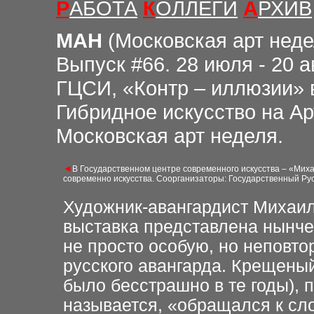
Р
АБОТА
К
ОЛЛЕГИ
А
РХИВ
М
АН
(
Московская арт нед
Выпуск
#6
6.
28 июля - 20 
ГЦСИ, «Контр – иллюзии» 
Гибридное искусство на А
Московская арт неделя.
◄
В Государственном центре современного искусства – «Миха
современно искусства. Соорганизаторы: Государственный Рус
Художник-авангардист Михаил
выставка представлена нынче
не просто особую, но неповто
русского авангарда. Крещеный
было бесстрашно в те годы), 
называется, «обращался к с