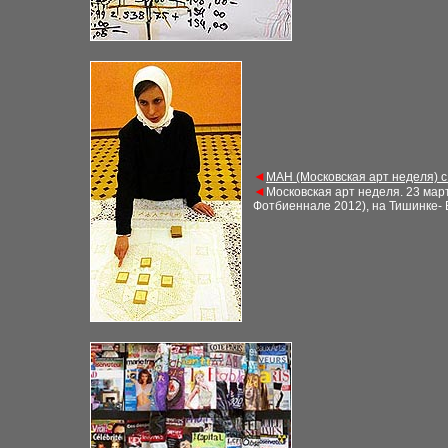
◄
М
АН (Московская арт неделя) 
◄
Московская арт неделя
.
23
март
Фотбиеннале 2012), на Тишинке