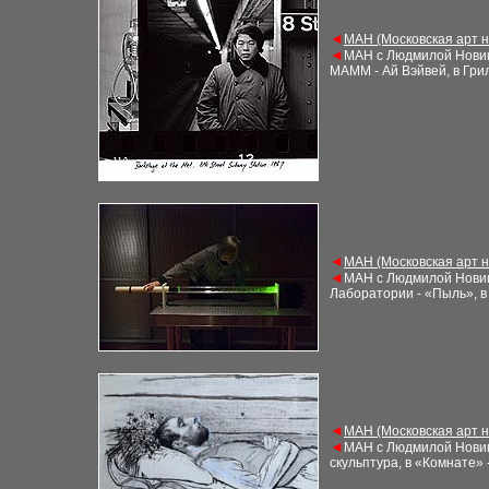
◄
М
АН (Московская арт 
◄
М
АН с Людмилой Нови
МАММ - Ай Вэйвей, в Гри
◄
М
АН (Московская арт 
◄
М
АН с Людмилой Нови
Лаборатории - «Пыль», в
◄
М
АН (Московская арт 
◄
М
АН с Людмилой Нови
скульптура, в «Комнате»