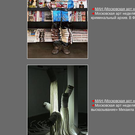
◄
М
АН (Московская арт 
◄
Московская арт недел
криминальный архив. В Ф
◄
М
АН (Московская арт 
◄
Московская арт недел
высказывание» Михаила