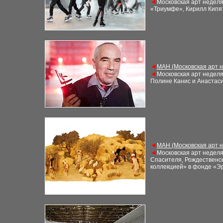
◄
Московская арт недел
«Триумфе», Кирилл Кипят
◄
М
АН (Московская арт 
◄
Московская арт недел
Полине Канис и Анастас
◄
М
АН (Московская арт 
◄
Московская арт недел
Спасителя, Рождественск
коллекцией» в фонде «Э