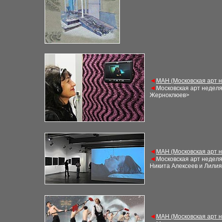
◄
М
АН (Московская арт 
◄
Московская арт недел
Жерноклюев>
◄
М
АН (Московская арт 
◄
Московская арт недел
Никита Алексеев и Лили
◄
М
АН (Московская арт 