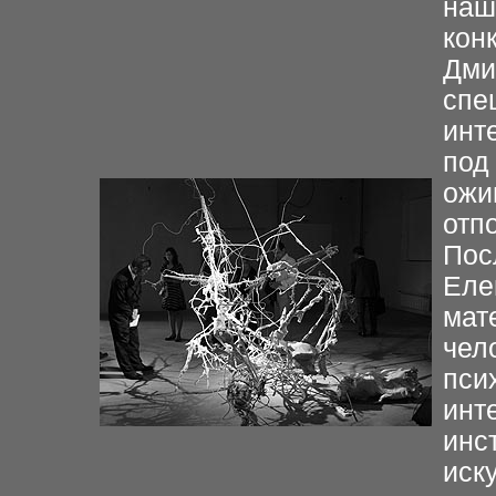
наш
кон
Дми
спе
инт
под
ожи
отп
Пос
Еле
мат
чел
пси
инт
инс
иск