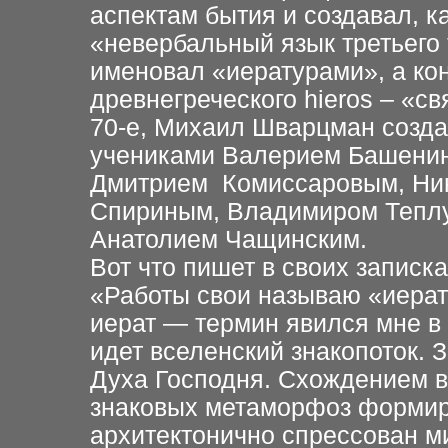
аспектам бытия и создавал, к
«невербальный язык третьего
именовал «иературами», а ко
древнегреческого hieros – «св
70-е, Михаил Шварцман созда
учениками Валерием Башенин
Дмитрием Комиссаровым, Ни
Спириным, Владимиром Тепл
Анатолием Чащинским.
Вот что пишет в своих запис
«Работы свои называю «иерат
иерат — термин явился мне в в
идет вселенский знакопоток.
Духа Господня. Схождением в
знаковых метаморфоз формиру
архитектонично спрессован м