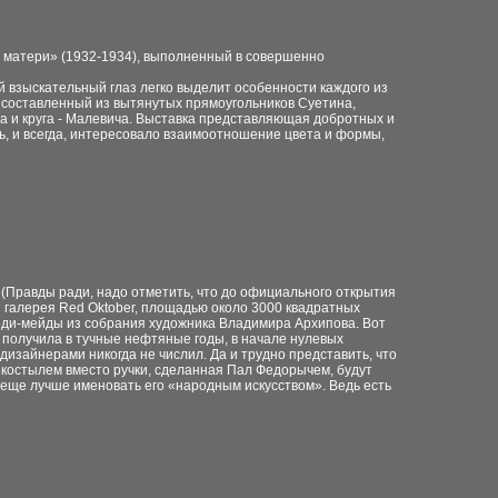
 матери» (1932-1934), выполненный в совершенно
й взыскательный глаз легко выделит особенности каждого из
, составленный из вытянутых прямоугольников Суетина,
а и круга - Малевича. Выставка представляющая добротных и
ь, и всегда, интересовало взаимоотношение цвета и формы,
(Правды ради, надо отметить, что до официального открытия
я галерея Red Oktober, площадью около 3000 квадратных
 реди-мейды из собрания художника Владимира Архипова. Вот
 получила в тучные нефтяные годы, в начале нулевых
дизайнерами никогда не числил. Да и трудно представить, что
с костылем вместо ручки, сделанная Пал Федорычем, будут
А еще лучше именовать его «народным искусством». Ведь есть