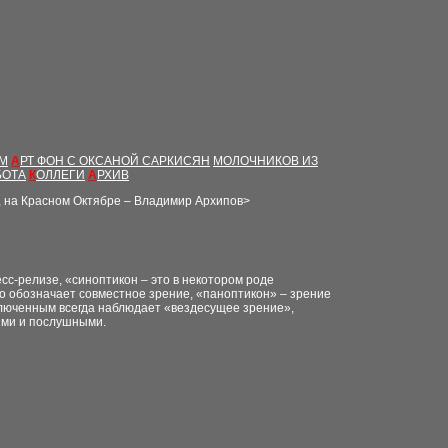
ЫМ
А
РТ ФОН С ОКСАНОЙ САРКИСЯН
МОЛОЧНИКОВ ИЗ
БОТА
К
ОЛЛЕГИ
А
РХИВ
ы, на Красном Октябре – Владимир Архипов
>
сс-релизе, «синоптикон – это в некотором роде
 обозначает совместное зрение, «паноптикон» – зрение
люченным всегда наблюдает «вездесущее зрение»,
ыми и послушными.