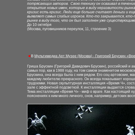
потрясающих авторов. Свою технику он осваивал в течение
открытие новых имен, которые в виду неразвитости рынка
кризис есть кризис. Люди еще больше считают деньги и ещ
выявляет самых слабых игроков. Кто-то закрывается, кто
рынке в виду того, что он был заполнен уже существующими
До 10 октября
(Москва, пуговишников переулок, 11, строение 3)
◄
В
Мультимедиа Арт Музее (Москва) - Григорий Брускин «Вр
Гриша Брускин (Григорий Давидович Брускин), российский и ам
самых пор, как в 1988 году, на том самом знаменитом москов
Брускина, она всегда была с ним рядом. Его соц-артовские, 
каждому любителю прекрасного. Он всегда показывает хорошо 
трудоемки. Новая скульптурная инсталляция «Время Ч», сост
зале с эффектной подсветкой. К инсталляции выдается слов
Тема инсталляции «Время Ч» - миф о враге. Как настоящий худ
пояснениях к ним много личного, снов, например, детских вос