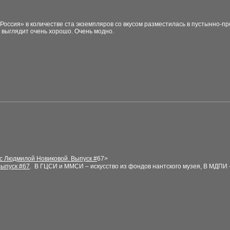
оссия» в количестве ста экземпляров со вкусом разместилась в пустынно-п
выглядит очень хорошо. Очень модно.
 с Людмилой Новиковой. Выпуск
#
6
7
>
Выпуск
#
67
.
В ГЦСИ и ММСИ – искусство из фондов нантского музея, В МДПИ 