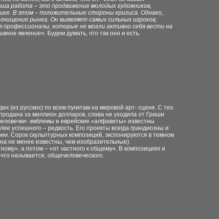
Наша работа – это продвижение молодых художников,
ке. В этом – положительные стороны кризиса. Однако,
 очищение рынка. Он выявляет самых сильных игроков,
я профессионалы, которые не могли активно себя вести на
тивное явление
». Будем думать, что так оно и есть.
н (из русских) по всем пунктам на мировой арт- сцене. С тех
а продана за миллион долларов, слава не уходила от Гриши
е человечки- эмблемы и еврейские «алфавиты» известны
лее успешного – редкость. Его проекты всегда грандиозны и
рии. Сорок скульптурных композиций, экспонируются в темном
на не менее известны, чем изобразительные).
ному», а потом – «от частного к общему». В композициях и
, что называется, общечеловеческого.