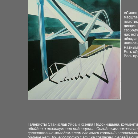
«Синопт
масштаб
пластик
дисципл
свободу
нас ест
обладае
написан
Разными
Есть «Д
Весь пр
Галеристы Станислав Уйба и Ксения Подойницына, комменти
обойден и незаслуженно недооценен. Сегодня мы показываем
сравнительно молодая и там сложился хороший и правильны
больше нет. Мы абсолютно с эти не согласны. Сергей Лоцман