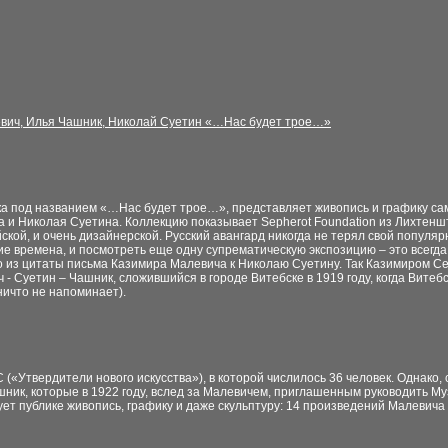
евич, Илья Чашник, Николай Суетин «…Нас будет трое…»
а под названием «…Нас будет трое…», представляет живопись и графику са
 и Николая Суетина. Коллекцию показывает Sepherot Foundation из Лихтенш
ской, и очень дизайнерской. Русский авангард никогда не терял свой популярн
ие времена, и посмотреть еще одну супрематическую экспозицию – это всегда
 из цитаты письма Казимира Малевича к Николаю Суетину. Так Казимиром 
 - Суетин – Чашник, сложившийся в городе Витебске в 1919 году, когда Витеб
ничто не напоминает).
(«Утвердители нового искусства»), в которой числилось 36 человек. Однако
ик, которые в 1922 году, вслед за Малевичем, приглашенным руководить Му
ет публике живопись, графику и даже скульптуру: 14 произведений Малевича (