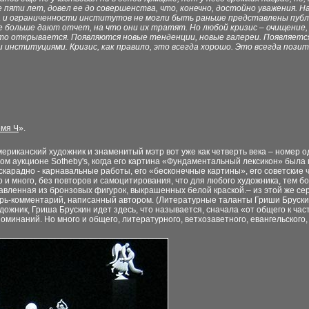
 пяти лет, довел ее до совершенства, что, конечно, достойно уважения. 
 и ограниченности институтов не могли быть раньше представлены публи
е больше дают отчет, на что они их тратят. Но любой кризис – очищение,
-то открывается. Появляются новые тенденции, новые галереи. Появляетс
 институциями. Кризис, как правило, это всегда хорошо. Это всегда пози
емя Ч
».
ериканский художник и знаменитый мэтр вот уже как четверть века – номер оди
ском аукционе Sotheby's, когда его картина «Фундаментальный лексикон» был
маскарадно - карнавальные работы, его «бесконечные картины», его советски
и много, без повторов и самоцитирования, что для любого художника, тем бо
авленная из бронзовых фигурок, выкрашенных белой краской.– из этой же се
арь-комментарий, написанный автором. (Литературные таланты Гриши Бруски
ожник, Гриша Брускин идет здесь, что называется, сначала «от общего к част
поминаний. Но много и общего, литературного, ветхозаветного, евангельского