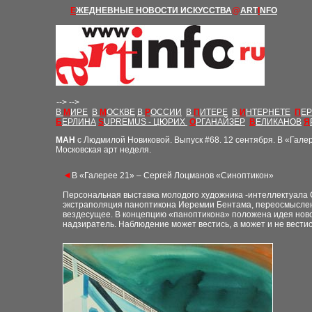
Е
ЖЕДНЕВНЫЕ Н
ОВОСТИ
ИСКУССТВА
@
ART
I
NFO
-->
-->
В
М
ИРЕ
В
М
ОСКВЕ
В
Р
ОССИИ
В
П
ИТЕРЕ
В
И
НТЕРНЕТЕ
П
Е
Б
ЕРЛИНА
S
UPREMUS - ЦЮРИХ
О
РГАНАЙЗЕР
В
ЕЛИКАНОВ
Я
М
АН
с Людмилой Новиковой. Выпуск
#68
.
12 c
ентября. В «Гале
Московская арт неделя.
◄
В «Галерее 21» – Сергей Лоцманов «Синоптикон»
Персональная выставка молодого художника -интеллектуала С
экстраполяция паноптикона Иеремии Бентама, переосмыслен
вездесущее. В концепцию «паноптикона» положена идея нов
надзиратель. Наблюдение может вестись, а может и не вести