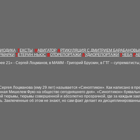
РИОДИКА
Т
ЕКСТЫ
Н
АВИГАТОР
А
РТИКУЛЯЦИЯ С ДМИТРИЕМ БАРАБАНОВ
РМАРКИ
Т
ЕТЕРИН НЬЮС
Ф
ОТОРЕПОРТАЖИ
А
УДИОРЕПОРТАЖИ
У
ЧЕБА
Р
А
рее 21» - Сергей Лоцманов, в МАММ - Григорий Брускин, в ГТГ – супрематист
ергея Лоцманова (ему 29 лет) называется «Синоптикон». Как написано в пре
ная Мишелем Фуко на общество сегодняшнего дня». «Синоптикон» буквально
ой тюрьмы, тюрьмы совершенной и абсолютно прозрачной, где за каждым зак
сь. Заключенные об этом не знают, но сам факт делает их дисциплинированн