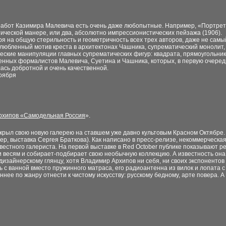
абот Казимира Малевича есть очень даже любопытные. Например, «Портрет
ической манере, или два, абсолютно импрессионистических пейзажа (1906).
я на общую стерильность и геометричность всех трех авторов, даже не самы
злюбленный мотив креста в архитектонах Чашника, супрематический монолит
еские манипуляции главных супрематических фигур: квадрата, прямоугольник
енных формалистов Малевича, Суетина и Чашника, которых, в первую очеред
ась добротной и очень качественной.
оября
Архипов «Самодельная Россия
».
рыл свою новую галерею на ставшем уже давно культовым Красном Октябре. 
р, выставка Сергея Браткова). Как написано в пресс-релизе, некоммерческа
звестного галериста. На первой выставке в Red October публике показывают
и весям и собирает-подбирает свою необычную коллекцию. А известность она
дизайнерскому глянцу, хотя Владимир Архипов ни себя, ни своих экспонентов 
ь с ванной вместо пружинного матраса, его радиоантенна из вилок и лопата 
нее по жанру отнести к чистому искусству: русскому бедному, арте повера. 