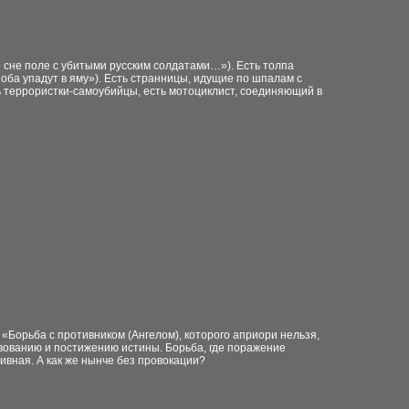
о сне поле с убитыми русским солдатами…»). Есть толпа
 оба упадут в яму»). Есть странницы, идущие по шпалам с
ть террористки-самоубийцы, есть мотоциклист, соединяющий в
 «Борьба с противником (Ангелом), которого априори нельзя,
вованию и постижению истины. Борьба, где поражение
вная. А как же нынче без провокации?