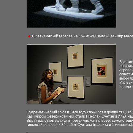
◄
В
Третьяковской галерее на Крымском Валу – Казимир Мал
Выставк
Чашника
европей
советск
выросло
Малевич
городе 
Супрематический союз в 1920 году сложился в группу УНОВИС 
Казимиром Севериновичем, стали Николай Суетин и Илья Чашн
Выставка, открывшаяся в Третьяковской галерее, демонстриру
гипсовый рельеф) и 35 работ Суетина (графика и 1 живопись).