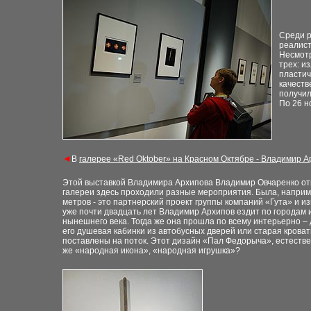
Среди р
реалист
Несмотр
трех: и
пластич
качеств
получил
По 26 н
◄
В
галерее «Red Oktober» на Красном Октябре - Владимир 
Этой выставкой Владимира Архипова Владимир Овчаренко отк
галереи здесь проходили разные мероприятия. Была, наприме
метров - это партнерский проект группы компаний «Гута» и и
уже почти двадцать лет Владимир Архипов ездит по городам 
нынешнего века. Тогда же она прошла по всему интерьерно – 
его душевая кабинки из автобусных дверей или старая кроват
поставлены на поток. Этот дизайн «Пал Федорыча», естествен
же «народная икона», «народная игрушка»?