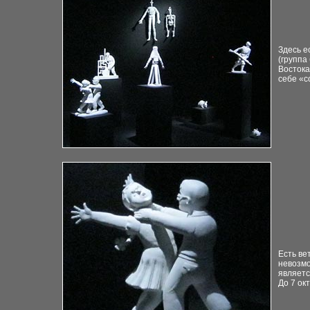
Здесь е
(группа
Востока
себе «с
Есть ве
невозмо
являетс
До 7 ок