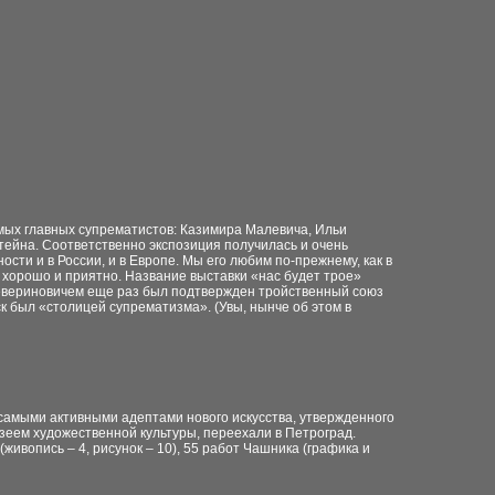
мых главных супрематистов: Казимира Малевича, Ильи
тейна. Соответственно экспозиция получилась и очень
ости и в России, и в Европе. Мы его любим по-прежнему, как в
 хорошо и приятно. Название выставки «нас будет трое»
Севериновичем еще раз был подтвержден тройственный союз
ск был «столицей супрематизма». (Увы, нынче об этом в
, самыми активными адептами нового искусства, утвержденного
зеем художественной культуры, переехали в Петроград.
живопись – 4, рисунок – 10), 55 работ Чашника (графика и