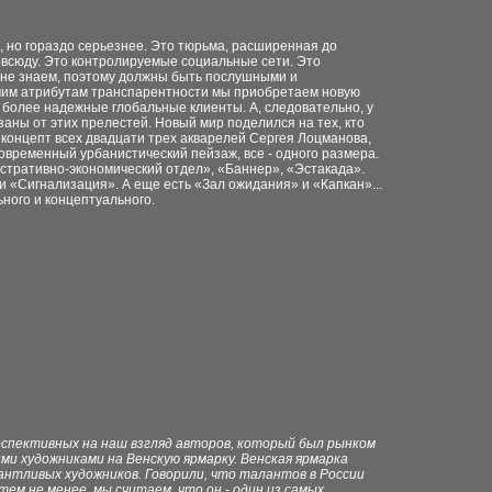
», но гораздо серьезнее. Это тюрьма, расширенная до
всюду. Это контролируемые социальные сети. Это
м не знаем, поэтому должны быть послушными и
очим атрибутам транспарентности мы приобретаем новую
- более надежные глобальные клиенты. А, следовательно, у
езаны от этих прелестей. Новый мир поделился на тех, кто
в концепт всех двадцати трех акварелей Сергея Лоцманова,
овременный урбанистический пейзаж, все - одного размера.
истративно-экономический отдел», «Баннер», «Эстакада».
 «Сигнализация». А еще есть «Зал ожидания» и «Капкан»...
ного и концептуального.
рспективных на наш взгляд авторов, который был рынком
ми художниками на Венскую ярмарку. Венская ярмарка
антливых художников. Говорили, что талантов в России
тем не менее, мы считаем, что он - один из самых