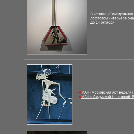
Выставка «Самодельная Р
лофтовом интерьере она 
До 14 октября
◄
М
АН (Московская арт неделя)
◄
М
АН с Людмилой Новиковой. 