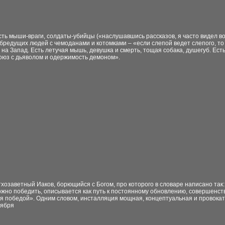
сть мыши-враги, солдаты-убийцы («наслушавшись рассказов, я часто видел в
 бредущих людей с чемоданами и котомками – «если слепой ведет слепого, то
 на Запад. Есть летучая мышь, девушка и смерть, тощая собака, душегуб. Ес
оюз с дьяволом и одержимость демоном».
тхозаветный Иаков, борющийся с Богом, про которого в словаре написано так:
жно победить, описывается как путь к постоянному обновлению, совершенст
я победой». Одним словом, инсталляция мощная, концептуальная и провокати
тября