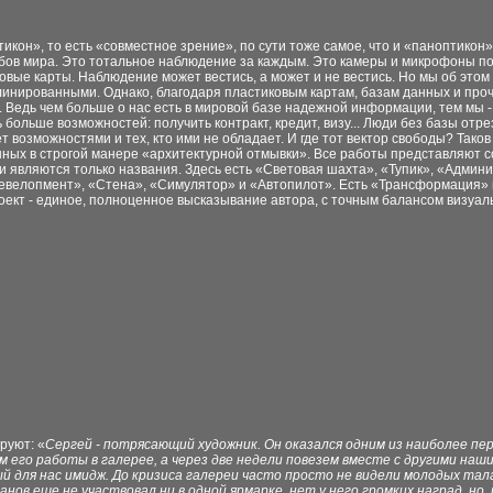
икон», то есть «совместное зрение», по сути тоже самое, что и «паноптикон
ов мира. Это тотальное наблюдение за каждым. Это камеры и микрофоны по
овые карты. Наблюдение может вестись, а может и не вестись. Но мы об это
инированными. Однако, благодаря пластиковым картам, базам данных и пр
. Ведь чем больше о нас есть в мировой базе надежной информации, тем мы 
ь больше возможностей: получить контракт, кредит, визу... Люди без базы отр
т возможностями и тех, кто ими не обладает. И где тот вектор свободы? Тако
ных в строгой манере «архитектурной отмывки». Все работы представляют с
 являются только названия. Здесь есть «Световая шахта», «Тупик», «Админ
евелопмент», «Стена», «Симулятор» и «Автопилот». Есть «Трансформация» и
оект - единое, полноценное высказывание автора, с точным балансом визуаль
руют: «
Сергей - потрясающий художник. Он оказался одним из наиболее пе
 его работы в галерее, а через две недели повезем вместе с другими наши
й для нас имидж. До кризиса галереи часто просто не видели молодых тал
ов еще не участвовал ни в одной ярмарке, нет у него громких наград, но, 