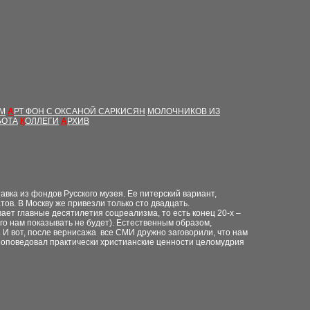
ЫМ
А
РТ ФОН С ОКСАНОЙ САРКИСЯН
МОЛОЧНИКОВ ИЗ
БОТА
К
ОЛЛЕГИ
А
РХИВ
вка из фондов Русского музея. Ее питерский вариант,
тов. В Москву же привезли только сто двадцать.
ает главные десятилетия соцреализма, то есть конец 20-х –
ого нам показывать не будет). Естественным образом,
 И вот, после вернисажа все СМИ дружно заговорили, что нам
проповедовал практически христианские ценности целомудрия