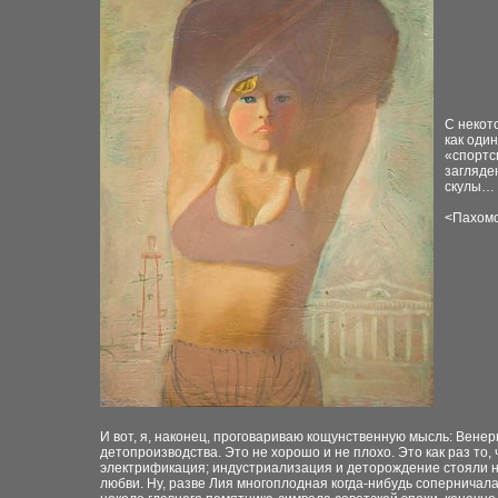
С некот
как оди
«спортс
загляден
скулы…
<
Пахомо
И вот, я, наконец, проговариваю кощунственную мысль: Вене
детопроизводства. Это не хорошо и не плохо. Это как раз то,
электрификация; индустриализация и деторождение стояли на
любви. Ну, разве Лия многоплодная когда-нибудь соперничала