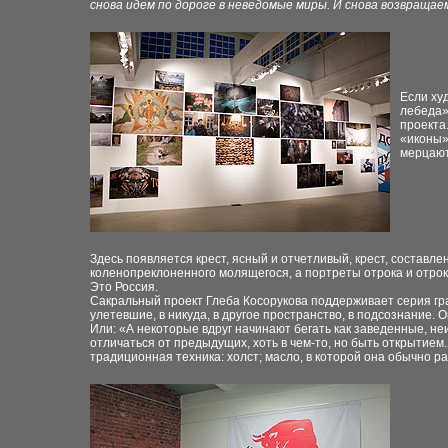
снова идем по дороге в неведомые миры. И снова возвращаемс
Если ху
лебеда»
проекта
«иконы»
мерцают
Здесь появляется крест, ясный и отчетливый, крест, составл
коленопреклоненного молящегося, а портреты отрока и отрок
Это Россия.
Сакральный проект Глеба Косорукова поддерживает серия г
улетевшие, в никуда, в другое пространство, в подсознание. 
Или: «А некоторые вдруг начинают бегать как заведенные, не
отличаться от предыдущих, хоть в чем-то, но быть открытием
традиционная техника: холст; масло, в которой она обычно ра