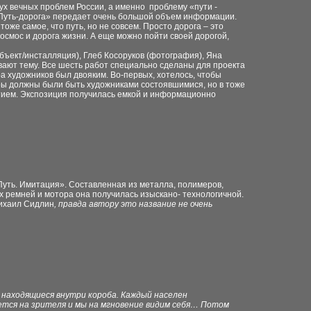
ух вечных проблем России, а именно проблему «пути -
е «Путь-дорога» передает очень большой объем информации.
тоже самое, что путь, но не совсем. Просто дорога – это
осмос и дорога жизни. А еще можно пойти своей дорогой,
объект/инсталляция), Глеб Косоруков (фотография), Яна
вают тему. Все шесть работ специально сделаны для проекта
ра художников был двояким. Во-первых, хотелось, чтобы
ры должны были быть художниками состоявшимися, но в тоже
ытием. Экспозиция получилась емкой и информационно
Путь. Имитация». Составленная из металла, полимеров,
х ремней и мотора она получилась изыскано- технологичной.
ихаил Сидлин
, правда автору это название не очень
находящиеся внутри короба. Каждый населен
тся на зрителя и мы на мгновение видим себя… Потом