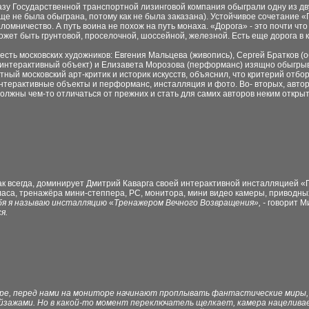
казу Государственной транспортной лизинговой компания обыграли одну из дв
 еще не была обыграна, потому как не была заказана). Устойчивое сочетани
аломничество. А путь воина не похож на путь монаха. «Дорога» - это почти что 
жет быть грунтовой, проселочной, шоссейной, железной. Есть еще дорога в к
Шесть московских художников: Евгения Мальцева (живопись), Сергей Братков (
/ интерактивный объект) и Елизавета Морозова (перформанс) изящно обыгры
тный московский арт-критик и историк искусств, объяснил, что критерий отбо
нтерактивные объекты и перформанс, инсталляция и фото. Во- вторых, авто
олжны чем-то отличаться от прежних и стать для самих авторов неким откр
как всегда, доминирует Дмитрий Каварга своей интерактивной инсталляцией «
ласа, тренажёра мини-степпера, PC, монитора, мини видео камеры, приводны
бя я называю инсталляцию
«
Тренажером Вечного Возвращения», -
говорит М
я.
ре, перед нами на мониторе начинают проплывать фантастические миры, 
ажами. Но в какой-то момент переключатель щелкает, камера нацеливае