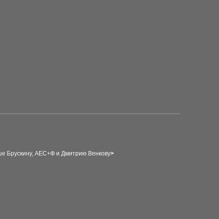
ше Брускину, АЕС+Ф
и
Дмитрию Венкову
>