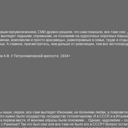
орым преувеличением, СМИ дружно решили, что нам показали, все-таки секс. Д
н выглядят ладными, справными, не похожими на худосочных порочных барыш
менки, комсомолки и просто красавицы», равноправные в семье, труде и отды
ье. А главное, присмотритесь, чем дальше от революции, тем все чистопородн
в А.Ф. У Петропавловской крепости. 1934
>
ры наши, скорее, все-таки выглядят Юнонами, не богинями любви, а покров
 что нужно было государству, государству тоталитарному. И в СССР, и в Итали
 первом месте. И женские образы были похожими… Однако, чадолюбие – совс
 с Рахилью? Так что был секс или все-таки не было его в СССР? Вопрос оста