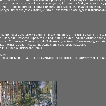
 неотразимы. Но неотразимы наши героини скорее не в силу их альковности, 
зразить против красавиц Бориса Кустодиева, Владимира Лебедева, Алексан
а абсолютное понимание формы, идеальная композиция, глубина палитры, гар
льптура, наглядно доказывающие, что в Советском Союзе художники рисовать
но, «Венеры Советские» нравятся. И агитационные плакаты нравятся, и скул
ве» Василия Яковлева - нравится. А ведь раньше пугал - слишком много ляжек 
вокруг! С «Венеры Советской» МВО «Манеж», как было объявлено, будет раб
ицы» отныне ориентирован на экспозиции советского искусства.
в В.Н. Спор об искусстве. 1946
>
враля
осква, пр. Мира, 123 Б, вход с «минус первого» этажа, по пандусу, МВЦ «Раб