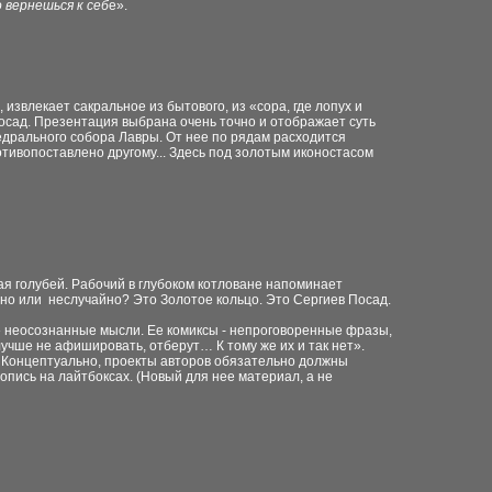
о вернешься к себ
е».
извлекает сакральное из бытового, из «сора, где лопух и
Посад. Презентация выбрана очень точно и отображает суть
дрального собора Лавры. От нее по рядам расходится
тивопоставлено другому... Здесь под золотым иконостасом
тая голубей. Рабочий в глубоком котловане напоминает
йно или неслучайно? Это Золотое кольцо. Это Сергиев Посад.
 неосознанные мысли. Ее комиксы - непроговоренные фразы,
 лучше не афишировать, отберут… К тому же их и так нет».
е. Концептуально, проекты авторов обязательно должны
опись на лайтбоксах. (Новый для нее материал, а не