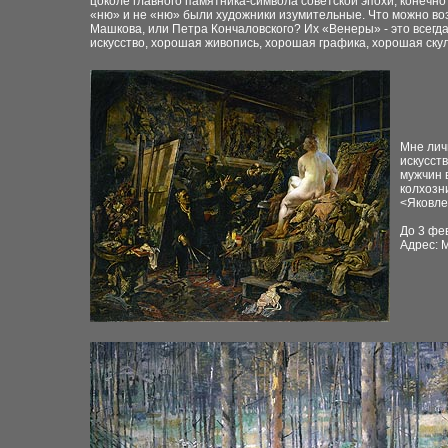
цоколе главного памятника-символа советской эпохи, конечно
«ню» и не «ню» были художники изумительные. Что можно во
Машкова, или Петра Кончаловского? Их «Венеры» - это всегд
искусство, хорошая живопись, хорошая графика, хорошая ску
Мне лич
искусст
мужчин 
колхозн
<
Яковле
До 3 фе
Адрес: М