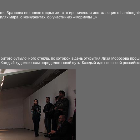
гея Браткова его новое открытие - это ироническая инсталляция о Lamborghini
илях мира, о конкурентах, об участниках «Формулы 1»
 битого бутылочного стекла, по которой в день открытия Лиза Морозова прош
Каждый художник сам определяет свой путь. Каждый идет по своей российской