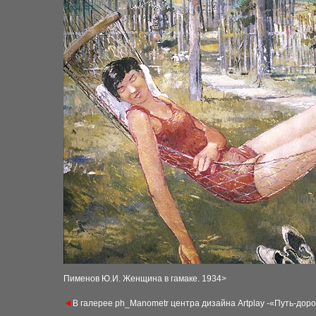
Пименов Ю.И. Женщина в гамаке. 1934
>
◄
В галерее ph_Manometr центра дизайна Artplay -«Путь-доро