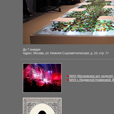
До 7 января
Адрес: Москва, ул. Нижняя Сыромятническая, д. 10, стр. 7
>
◄
М
АН (Московская арт неделя)
◄
М
АН с Людмилой Новиковой. 