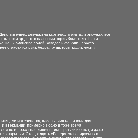
ействительно, девушки на картинах, плакатах и рисунках, все
ень эпохи ар-деко, с плавными перегибами тела. Наши
хе, наши эмансипе полей, заводов и фабрик – просто
ее становятся руки, бедра, груди, косы, кудри, носы и
ительницами материнства, идеальными машинами для
и, и в Германии, примерно в одно и тоже время
ем не генеральная линия в теме эротики и секса, и даже
ется открытым. Сто двадцать «Венер», экспонируемых в