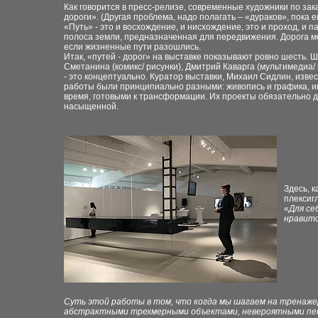
Как говорится в пресс-релизе, современные художники по за
дороги». (Другая проблема, надо полагать – «дураков», пока
«Путь» - это и восхождение, и нисхождение, это и проход, и п
полоса земли, предназначенная для передвижения. Дорога мо
если жизненные пути разошлись.
Итак, «путей - дорог» на выставке показывают ровно шесть. 
Сметанина (комикс/ рисунки), Дмитрий Каварга (мультимедиа
- это концептуально. Куратор выставки, Михаил Сидлин, извес
работы были принципиально разными: живопись и графика, и
время, готовыми к трансформации. Их проекты обязательно д
насыщенной.
Здесь, 
плексиг
«
Для се
нравитс
Суть этой работы в том, что когда мы шагаем на тренаже
абстрактными трехмерными объектами, невероятными пейз