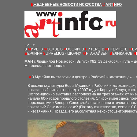
Е
ЖЕДНЕВНЫЕ Н
ОВОСТИ
ИСКУССТВА
@
ART
I
NFO
-->
-->
В
М
ИРЕ
В
М
ОСКВЕ
В
Р
ОССИИ
В
П
ИТЕРЕ
В
И
НТЕРНЕТЕ
П
Е
Б
ЕРЛИНА
S
UPREMUS - ЦЮРИХ
О
РГАНАЙЗЕР
В
ЕЛИКАНОВ
Я
М
АН
с Людмилой Новиковой.
Выпуск
#
82: 19 декабря. «Путь – 
Московская арт неделя.
◄
В Музейно выставочном центре «Рабочий и колхозница» – 
В цоколе скульптуры Веры Мухиной «Рабочий и колхозница», 
показанный пять лет назад в 2007 году в Корпусе Бенуа, сост
Экспозиционно выставка расположена на трех этажах: от живо
начало 60-х годов прошлого столетия. Список имен здесь пол
персонажами «Венеры Советской» стали наши отечественные «
показали? Секс или не секс? (Потому как известно, секса в
и нестяжания. Правда, его абсолютная нехристоцентричность