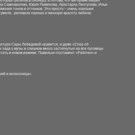
которая грезилась пионеру, а потому, что авторами наших
дра Самохвалова, Юрия Пименова, Аристарха Лентулова, Ильи
мония тонов и оттенков. Это просто – очень хорошее
 умели, рисовали хорошо и женскую красоту любили.
ьптура Сары Лебедевой нравится, и даже «Спор об
и зада у музы и слишком много застегнутых на все пуговицы
отать в новом режиме. Павильон-постамент «Рабочего и
очий и колхозница»