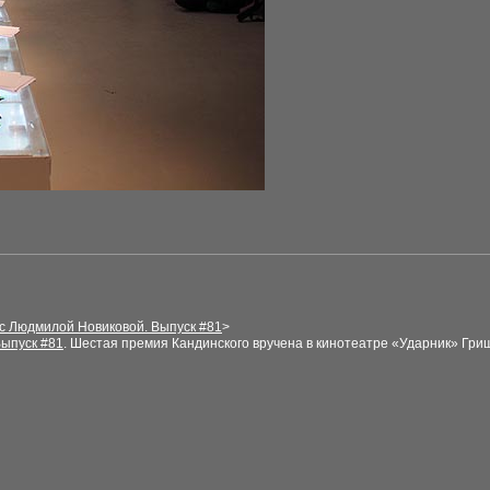
 с Людмилой Новиковой. Выпуск
#8
1
>
Выпуск
#
8
1
.
Шестая премия Кандинского вручена в кинотеатре «Ударник» Гри