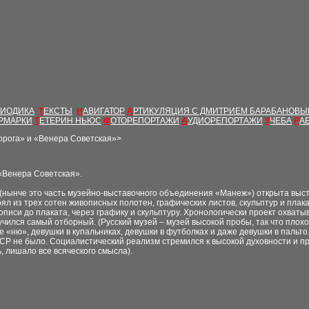
РИОДИКА
Т
ЕКСТЫ
Н
АВИГАТОР
А
РТИКУЛЯЦИЯ С ДМИТРИЕМ БАРАБАНОВ
РМАРКИ
Т
ЕТЕРИН НЬЮС
Ф
ОТОРЕПОРТАЖИ
А
УДИОРЕПОРТАЖИ
У
ЧЕБА
Р
А
дорога» и «Венера Советская»
>
«Венера Советская».
(нынче это часть музейно-выставочного объединения «Манеж») открыта выста
оял из трех сотен живописных полотен, графических листов, скульптур и плака
писи до плаката, через графику и скульптуру. Хронологически проект охватыв
учился самый отборный. (Русский музей – музей высокой пробы, так что плох
ню», девушки в купальниках, девушки в футболках и даже девушки в пальто.
 СССР не было. Социалистический реализм стремился к высокой духовности и 
, лишало все всяческого смысла).