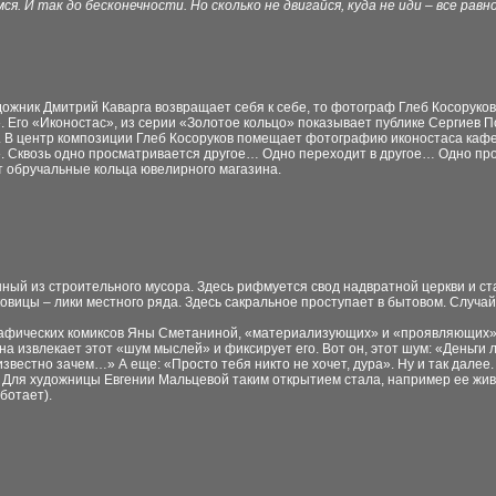
я. И так до бесконечности. Но сколько не двигайся, куда не иди – все равн
дожник Дмитрий Каварга возвращает себя к себе, то фотограф Глеб Косоруков, 
. Его «Иконостас», из серии «Золотое кольцо» показывает публике Сергиев 
. В центр композиции Глеб Косоруков помещает фотографию иконостаса кафе
. Сквозь одно просматривается другое… Одно переходит в другое… Одно про
 обручальные кольца ювелирного магазина.
енный из строительного мусора. Здесь рифмуется свод надвратной церкви и с
овицы – лики местного ряда. Здесь сакральное проступает в бытовом. Случа
рафических комиксов Яны Сметаниной, «материализующих» и «проявляющих»
Она извлекает этот «шум мыслей» и фиксирует его. Вот он, этот шум: «Деньги
известно зачем…» А еще: «Просто тебя никто не хочет, дура». Ну и так дале
. Для художницы Евгении Мальцевой таким открытием стала, например ее жив
ботает).