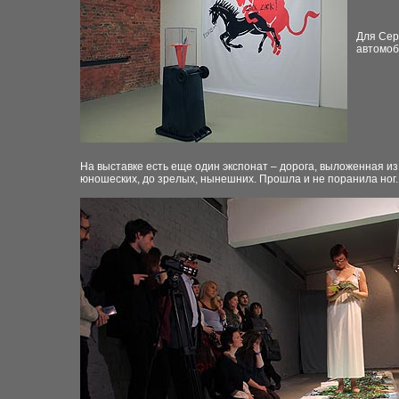
Для Сер
автомоб
На выставке есть еще один экспонат – дорога, выложенная из
юношеских, до зрелых, нынешних. Прошла и не поранила ног. 