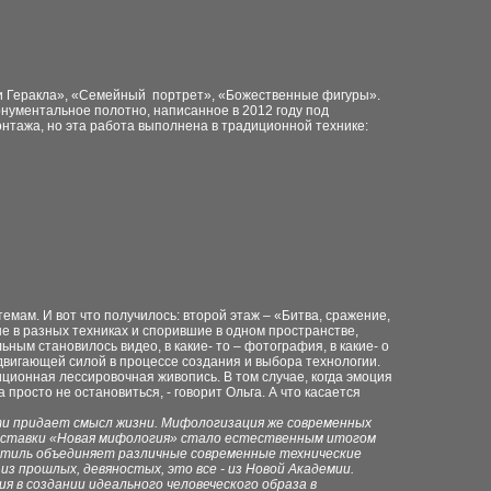
иги Геракла», «Семейный портрет», «Божественные фигуры».
онументальное полотно, написанное в 2012 году под
нтажа, но эта работа выполнена в традиционной технике:
мам. И вот что получилось: второй этаж – «Битва, сражение,
е в разных техниках и спорившие в одном пространстве,
ным становилось видео, в какие- то – фотография, в какие- о
 двигающей силой в процессе создания и выбора технологии.
иционная лессировочная живопись. В том случае, когда эмоция
просто не остановиться, - говорит Ольга. А что касается
и придает смысл жизни. Мифологизация же современных
 выставки «Новая мифология» стало естественным итогом
 стиль объединяет различные современные технические
из прошлых, девяностых, это все - из Новой Академии.
ия в создании идеального человеческого образа в