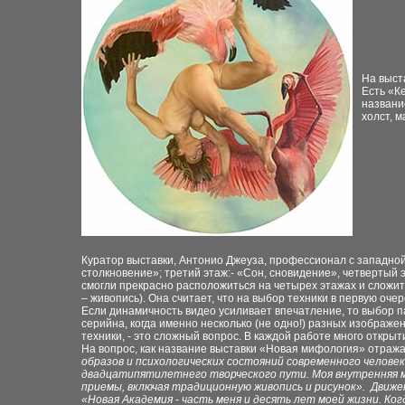
На выст
Есть «К
названи
холст, м
Куратор выставки, Антонио Джеуза, профессионал с западной 
столкновение»; третий этаж:- «Сон, сновидение», четвертый
смогли прекрасно расположиться на четырех этажах и сложить
– живопись). Она считает, что на выбор техники в первую оч
Если динамичность видео усиливает впечатление, то выбор па
серийна, когда именно несколько (не одно!) разных изображен
техники, - это сложный вопрос. В каждой работе много открыт
На вопрос, как название выставки «Новая мифология» отражае
образов и психологических состояний современного челов
двадцатипятилетнего творческого пути. Моя внутренняя м
приемы, включая традиционную живопись и рисунок». Движени
«Новая Академия - часть меня и десять лет моей жизни. Ког