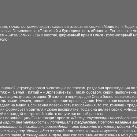
авке, к счастью, можно видеть самые ее известные серии: «Модели», «Подв
есарь и Галилеянин», «Тарквиний и Лукреция», есть «Ярость». Есть и новое м
ем «Битва Голых». (Как известно, фирменный прием Ольги - компьютерный мо
асло).
выучкой, структурировал экспозицию по этажам, разделил произведения по те
 этаж – «Семья», пятый – «Эксперименты». Таким образом, серии, выполненны
ся в цельную экспозицию. (В какие-то периоды для Ольги более привлекатель
ередь влияет смысл, эмоция, настроение произведения. Именно они являются
дает на видео. Если важна поверхность изображения, то это, конечно - трад
ий формирует у зрителя нужное восприятие, тогда она делает серию. «Иногда 
ий и о каждой конкретной работе получится целый рассказ.
т ее концепцию, Ольга говорит просто: «
Лишь ритуализация повседневност
ека дарит мне уверенность и потенциал в творчестве. Поэтому название
отивация для создания произведения – это движение в сторону идеала. А
е в сторону идеала, идеи возрождения классического искусства – это все 
да-то давно, я поддержала Тимура, так как его идеи возрождения и мои усил