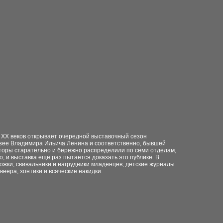
а XX веков открывает очередной выставочный сезон
узее Владимира Ильича Ленина и соответственно, бывшей
аторы старательно и бережно распределили по семи отделам,
о, и выставка еще раз пытается доказать это публике. В
пожки; свивальники и нагрудники младенцев; детские журналы
веера, зонтики и всяческие накидки.