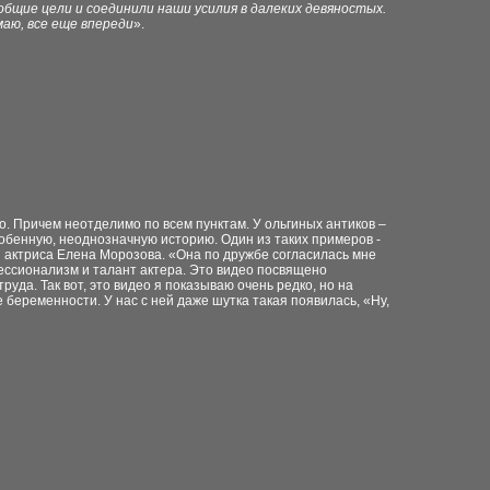
щие цели и соединили наши усилия в далеких девяностых.
маю, все еще впереди
».
. Причем неотделимо по всем пунктам. У ольгиных антиков –
бенную, неоднозначную историю. Один из таких примеров -
я актриса Елена Морозова. «Она по дружбе согласилась мне
фессионализм и талант актера. Это видео посвящено
руда. Так вот, это видео я показываю очень редко, но на
 беременности. У нас с ней даже шутка такая появилась, «Ну,