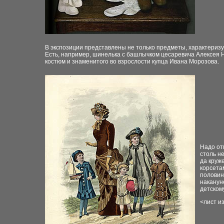
В экспозиции представлены не только предметы, характеризую
Есть, например, шинелька с башлычком цесаревича Алексея 
костюм и знаменитого во взрослости купца Ивана Морозова.
Надо от
столь н
да круж
корсета
половин
наканун
детскому
<
лист и