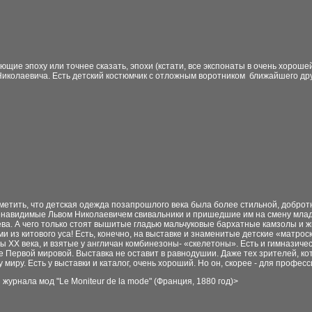
щие эпоху или точнее сказать, эпохи (кстати, все экспонаты в очень хороше
Николаевича. Есть детский костюмчик с отложным воротником ближайшего др
метить, что детская одежда позапрошлого века была более стильной, доброт
енавидимые Львом Николаевичем свивальники и пришедшие им на смену младе
ева. А чего только стоят вышитые гладью мальчуковые бархатные камзолы и ж
ми из китового уса! Есть, конечно, на выставке и знаменитые детские «матрос
ы ХХ века, и взятые у англичан комбинезоны- «скелетоны». Есть и гимназиче
е Первой мировой. Выставка не оставит в равнодушии. Даже тех зрителей, ко
 миру. Есть у выставки и каталог, очень хороший. Но он, скорее - для профес
з журнала мод "Le Moniteur de la mode" (Франция, 1880 год)
>