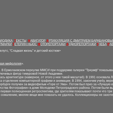
РИОДИКА
Т
ЕКСТЫ
Н
АВИГАТОР
А
РТИКУЛЯЦИЯ С ДМИТРИЕМ БАРАБАНОВ
РМАРКИ
Т
ЕТЕРИН НЬЮС
Ф
ОТОРЕПОРТАЖИ
А
УДИОРЕПОРТАЖИ
У
ЧЕБА
Р
А
релутс,
"
Сладкая жизнь
"
и детский костюм
>
овая мифология
».
а. В Ермолаевском переулке ММСИ при поддержке галереи
"
Триумф
"
показывае
 ключевых фигур тимуровой Новой Академии.
лась архитектуре (наверное, от этого у нее такой масштаб). В 1991 основа
 отделение компьютерной графики и анимации. В 1994, закончив учебу, верн
тербурге получен за видеофильм «Горе от Ума». Потом был приз за «Лучшую
сства Фотографии» в доме Молодежи Петроградского района. Потом были выс
 первая полноценная ретроспектива, где зрителям показывают почти что три с
а. К сожалению, многие вещи мне показать не удалось. Коллекционеры не захот