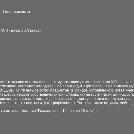
. И все правильно.
VIII - начала XX веков».
ая тотальная инсталляция на тему эволюции детского костюма XVIII - начал
ственного Исторического музея. Все происходит в филиале ГИМа, бывшем м
ой Думе. Почти четыре сотни предметов из фондов Исторического музея кур
з которых имеет собственную витрину. Мода, как ни крути – все-таки искусств
ции есть: платья мальчиков и девочек; девические туфельки и мальчуковые са
тские портреты (шитые и фотографические). Есть еще также игрушки; мебель, 
ты детского костюма (Россия, конец 19 начало 20 века)
>