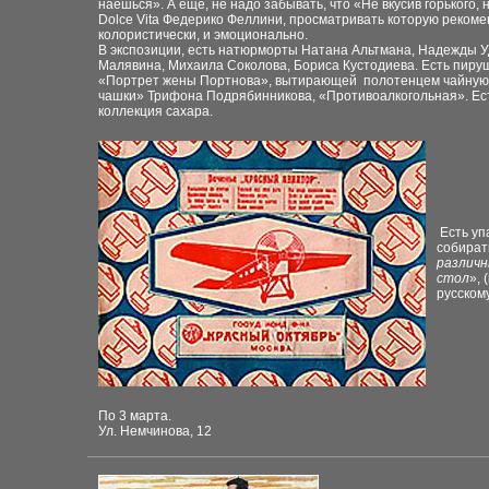
наешься». А еще, не надо забывать, что «Не вкусив горького, 
Dolce Vita Федерико Феллини, просматривать которую рекоме
колористически, и эмоционально.
В экспозиции, есть натюрморты Натана Альтмана, Надежды У
Малявина, Михаила Соколова, Бориса Кустодиева. Есть пируш
«Портрет жены Портнова», вытирающей полотенцем чайную по
чашки» Трифона Подрябинникова, «Противоалкогольная». Есть
коллекция сахара.
Есть уп
собирать
различн
стол
»,
русскому
По 3 марта.
Ул. Немчинова, 12