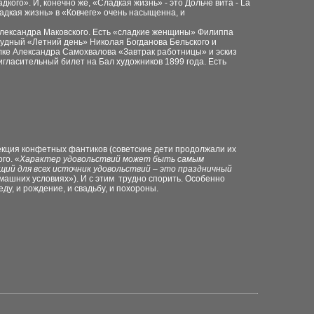
дкого». И, конечно же, «Сладкая жизнь» - это Дольче вита - La
адкая жизнь» в «Ковчеге» очень насыщенна, и
Александра Маковского. Есть «сладкие женщины» Филиппа
чудный «Летний день» Николая Богданова Бельского и
лке Александра Самохвалова «Завтрак работницы» и эскиз
гласительный билет на Бал художников 1899 года. Есть
екция конфетных фантиков (советские дети продолжали их
го. «
Характер удовольствий может быть самым
щий для всех источник удовольствий – это праздничный
домашних условиях»). И с этим трудно спорить. Особенно
еду, и рождение, и свадьбу, и похороны.