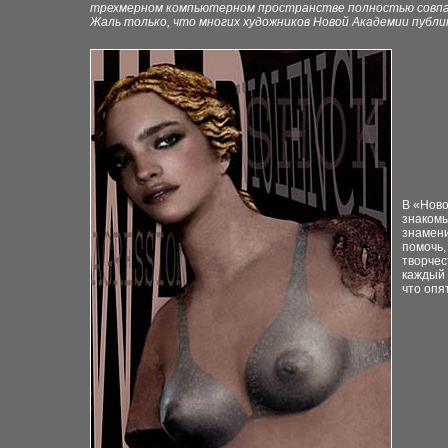
трехмерном компьютерном пространстве полностью совпали
Жаль только, что многих художников Новой Академии публик
В «Ново
знакомы
знамени
помочь,
творчес
каждый 
что опя