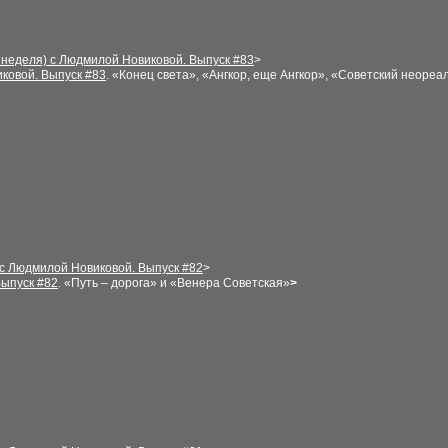
 неделя) с Людмилой Новиковой. Выпуск
#83
>
ковой. Выпуск
#
83
.
«Конец света», «Ангкор, еще Ангкор», «Советский неореа
 с Людмилой Новиковой. Выпуск
#82
>
Выпуск
#
8
2
.
«Путь – дорога» и «Венера Советская»
>