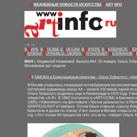
Е
ЖЕДНЕВНЫЕ Н
ОВОСТИ
ИСКУССТВА
@
ART
I
NFO
-->
-->
В
М
ИРЕ
В
М
ОСКВЕ
В
Р
ОССИИ
В
П
ИТЕРЕ
В
И
НТЕРНЕТЕ
П
Е
Б
ЕРЛИНА
S
UPREMUS - ЦЮРИХ
О
РГАНАЙЗЕР
В
ЕЛИКАНОВ
Я
М
АН
с Людмилой Новиковой.
Выпуск
#
84: 30 января. Ольга Тоб
Московская арт неделя.
◄
В
ММОМА в Ермолаевском переулке - Ольга Тобрелутс, «Н
В Москве открылась очередная петербуржская ретроспектив
питерской художницы конца ХХ – начала ХХI веков, одной из
Ольга Тобрелутс родилась еще в Ленинграде в 1970 году. Учи
обществе «A-Я». В 1992 поступила в «ART+COM» в Берлине на
1995) «Videovision» на фестивале «Третья реальность» в Пе
GRIFFELKUNST в Гамбурге. Потом Ольга открыла «Центр Иску
Брюсселе и далее по списку. И вот нынче в Москве открыта ее
год. «Это только 60 процентов того, что есть - говорит Ольг