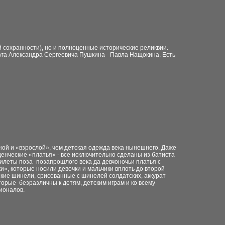
й сохранности), но и полноценные исторические реликвии.
уга Александра Сергеевича Пушкина - Павла Нащокина. Есть
ной и «взрослой», чем детская одежда века нынешнего. Даже
нческие «платья» - все исключительно сделаны из батиста
илеты поза- позапрошлого века да девчоночьи платья с
ки», которые носили девочки и мальчики вплоть до второй
ские шинели, срисованные с шинелей солдатских, аккурат
торые безразличны к детям, детским играм и ко всему
сионалов.