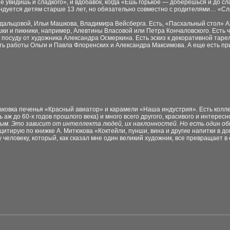
не увидишь и сладкого», и вдобавок, когда «Ешь горькое — доберешься и до сла
ндуется детям старше 13 лет, но обязательно совместно с родителями… «Сл
дальцовой, Ильи Машкова, Владимира Вейсберга. Есть, «Пасхальный стол» 
ки и пикники, например, Алевтины Власовой или Петра Кончаловского. Есть 
суду от художника Александра Осмеркина. Есть эскиз к декоративной таре
 работы Ольги и Павла Флоренских и Александра Максимова. А еще есть при
аковка печенья «Красный авиатор» и карамели «Наша индустрия». Есть колл
 аж до 60-х годов прошлого века) и много всего другого, красивого и интересно
ым. Это зависит от интеллекта людей, их наклонностей. Но есть один об
 (цитирую по книжке А. Митюкова «Коктейли, пунши, вина и другие напитки в 
 человеку, который, как сказал мне один великий художник, все превращает в 