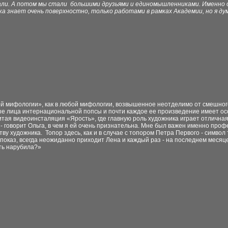
. А потом мы стали большими друзьями и единомышленниками. Именно об
а знает очень поверхностно, только работами в рамках Академии, но я ду
й мифологии», как в любой мифологии, возвышенное неотделимо от смешного
е лица интернациональной попсы и почти каждое ее произведение имеет осо
тая видеоинсталяция «Ярость», где главную роль художника играет отлична
 - говорит Ольга, в чем я ей очень признательна. Мне был важен именно про
тву художника. Топор здесь, как и в случае с топором Петра Первого - символ т
показ, всегда неожиданно приходит Лена и каждый раз - на последнем месяце
ть нарубила?»