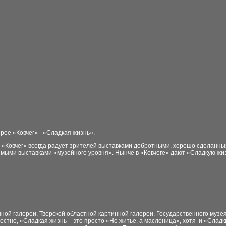
ерее «Ковчег» - «Сладкая жизнь».
 «Ковчег» всегда радует зрителей выставками добротными, хорошо сделанны
мыми выставками «музейного уровня». Нынче в «Ковчеге» дают «Сладкую жи
ной галереи, Тверской областной картинной галереи, Государственного музе
вестно, «Сладкая жизнь – это просто «Не житье, а масленица», хотя и «Сладк