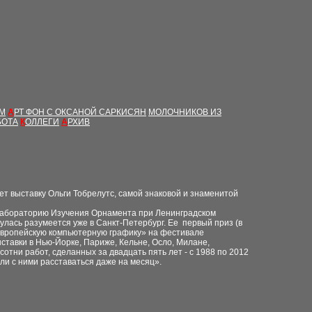
ЫМ
А
РТ ФОН С ОКСАНОЙ САРКИСЯН
МОЛОЧНИКОВ ИЗ
БОТА
К
ОЛЛЕГИ
А
РХИВ
т выставку Ольги Тобрелутс, самой знаковой и знаменитой
ла Лабораторию Изучения Орнамента при Ленинградском
улась разумеется уже в Санкт-Петербург. Ее первый приз (в
 европейскую компьютерную графику» на фестивале
тавки в Нью-Йорке, Париже, Кельне, Осло, Милане,
отни работ, сделанных за двадцать пять лет - с 1988 по 2012
ели с ними расставаться даже на месяц».