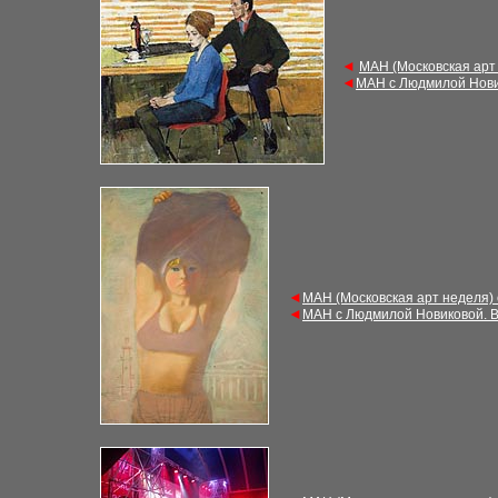
◄
М
АН (Московская арт
◄
М
АН с Людмилой Нови
◄
М
АН (Московская арт неделя)
◄
М
АН с Людмилой Новиковой. 