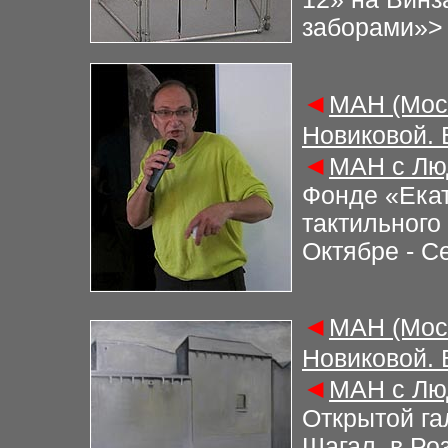
заборами»
>
◄
М
АН (Мос
Новиковой.
◄
М
АН с Лю
Фонде «Екат
тактильного
Октябре - С
◄
М
АН (Мос
Новиковой.
◄
М
АН с Лю
Открытой га
Шагал, в Ро