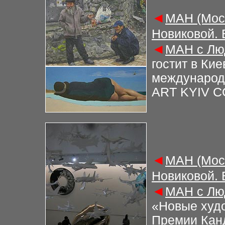
◄
М
АН (Мос
Новиковой.
◄
М
АН с Лю
гостит в Ки
международ
ART KYIV 
◄
М
АН (Мос
Новиковой.
◄
М
АН с Лю
«Новые худ
Премии Канд