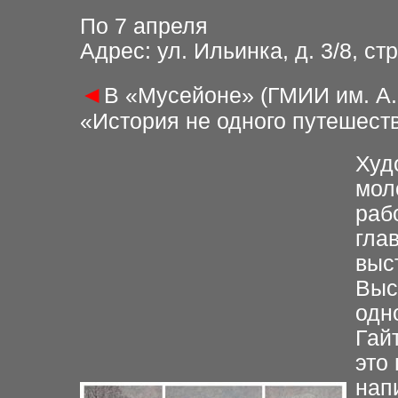
По 7 апреля
Адрес: ул. Ильинка, д. 3/8, стр
◄
В «Мусейоне» (ГМИИ им. А.
«История не одного путешест
Х
уд
мол
раб
гла
выс
Выс
одн
Гай
это
нап