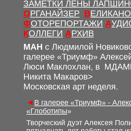
ЗАМЕТКИ ЛЕНЫ ЛАПШИ
О
РГАНАЙЗЕР
В
ЕЛИКАНО
Ф
ОТОРЕПОРТАЖИ
А
УДИ
К
ОЛЛЕГИ
А
РХИВ
МАН
с Людмилой Новиков
галерее «Триумф» Алексей
Люси Маклохлан, в МДАММ
Никита
Макаров>
Московская арт неделя.
◄
В галерее «Триумф» - Алек
«Глоботипы
»
Творческий дуэт Алексея Пол
пятнадцать лет работы стал 