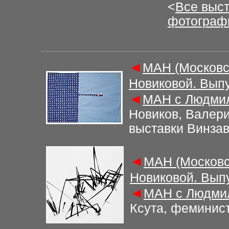
<
Все выс
фотограф
◄
М
АН (Московс
Новиковой. Вып
◄
М
АН с Людми
Новиков, Валер
выставки Винза
◄
М
АН (Московс
Новиковой. Вып
◄
М
АН с Людми
Ксута, феминист