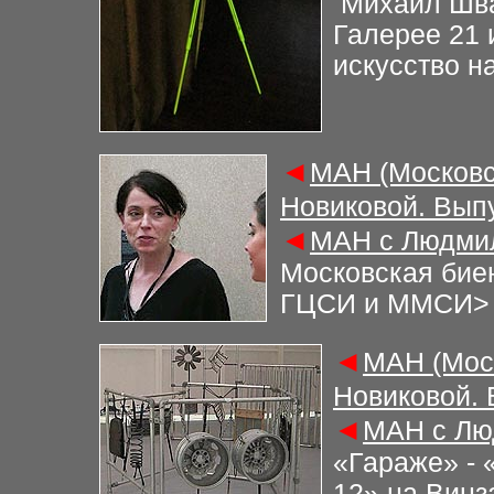
Михаил Шва
Галерее 21 
искусство н
◄
М
АН (Московс
Новиковой. Вып
◄
М
АН с Людми
Московская бие
ГЦСИ и ММСИ
>
◄
М
АН (Мос
Новиковой.
◄
М
АН с Лю
«Гараже» - 
12» на Винз