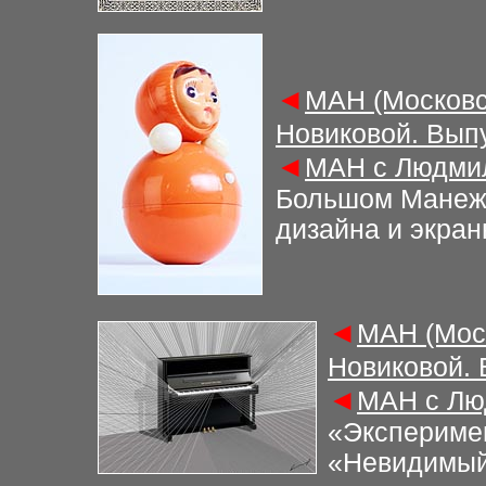
◄
М
АН (Московс
Новиковой. Вып
◄
М
АН с Людми
Большом Манеже
дизайна и экран
◄
М
АН (Мос
Новиковой.
◄
М
АН с Лю
«Эксперимен
«Невидимый