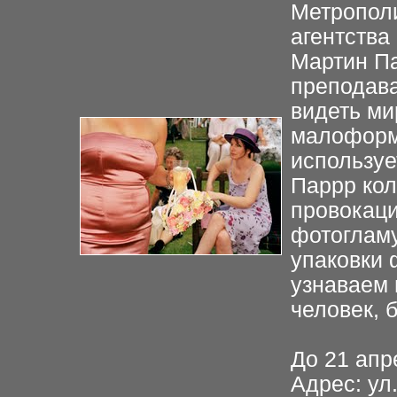
Метрополи
агентства
Мартин Па
преподава
видеть ми
малоформ
используе
Паррр кол
провокаци
фотогламу
упаковки 
узнаваем 
человек, 
До 21 апр
Адрес: ул