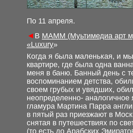
По 11
апреля.
◄
В
МАММ (Муьтимедиа арт му
«Luxury
»
Когда я была маленькая, и м
квартире, где была одна ванн
меня в баню. Банный день с 
воспоминанием детства, обил
своем грубых и увядших, оби
неопределенно- аналогичное я
гламура Мартина Парра англи
в пятый раз приезжают в Москв
снятая в путешествиях по све
(то есть до Арабских Эмирато