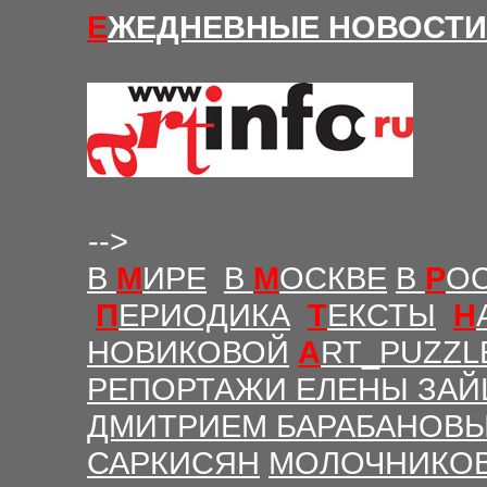
Е
ЖЕДНЕВНЫЕ Н
ОВОСТИ
-->
В
М
ИРЕ
В
М
ОСКВЕ
В
Р
О
П
ЕРИОДИКА
Т
ЕКСТЫ
Н
НОВИКОВОЙ
A
RT_PUZZL
РЕПОРТАЖИ ЕЛЕНЫ ЗАЙ
ДМИТРИЕМ БАРАБАНОВ
САРКИСЯН
МОЛОЧНИКО