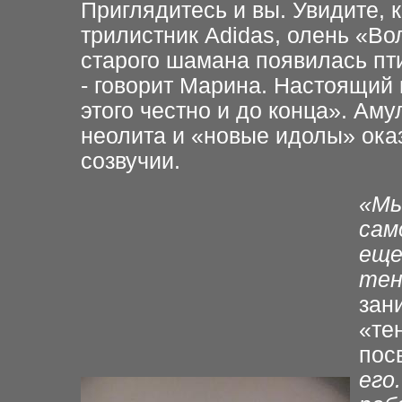
Приглядитесь и вы.
Увидите, 
трилистник
Adidas,
олень «Вол
старого шамана появилась пт
- говорит Марина.
Настоящий 
этого честно и до конца». Аму
неолита и «новые идолы»
ока
созвучии.
«Мы
сам
ещ
тен
зан
«те
пос
его