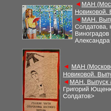
◄
М
АН (Мос
Новиковой.
◄
М
АН. Вы
Солдатова, 
Виноградов 
Александра
◄
М
АН (Москов
Новиковой. Вып
◄
М
АН. Выпуск
Григорий Ющенк
Солдатов>