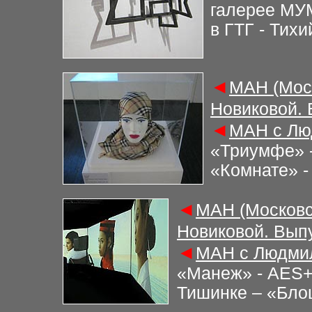
галерее МУМ
в ГТГ - Тихи
◄
М
АН (Мос
Новиковой.
◄
М
АН с Лю
«Триумфе» -
«Комнате» -
◄
М
АН (Московс
Новиковой. Вып
◄
М
АН с Людми
«Манеж» - AES+F
Тишинке – «Бло