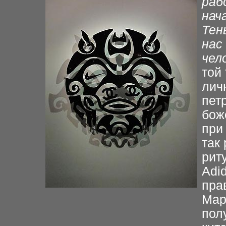
раб
нач
Тен
нас
чел
той 
лич
пет
бож
при
так
рит
Adi
пра
Мар
пол