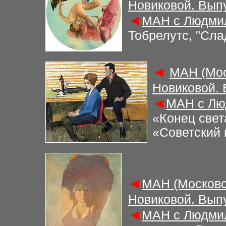
Новиковой. Вып
◄
М
АН с Людми
Тобрелутс,
"
Сла
◄
М
АН (Мо
Новиковой.
◄
М
АН с Лю
«Конец свет
«Советский
◄
М
АН (Московс
Новиковой. Вып
◄
М
АН с Людми