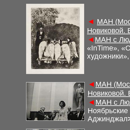
◄
М
АН (Мос
Новиковой.
◄
М
АН с Лю
«InTime», «
художники»,
◄
М
АН (Мос
Новиковой.
◄
М
АН с Лю
Ноябрьские 
Аджинджал