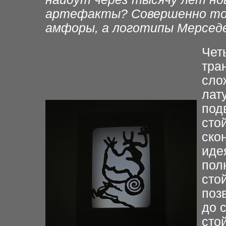
артефакты? Совершенно то
амфоры, а логотипы
Мерсед
Чет
тра
сло
лат
под
сто
ско
идея
пол
сто
поз
до 
сто