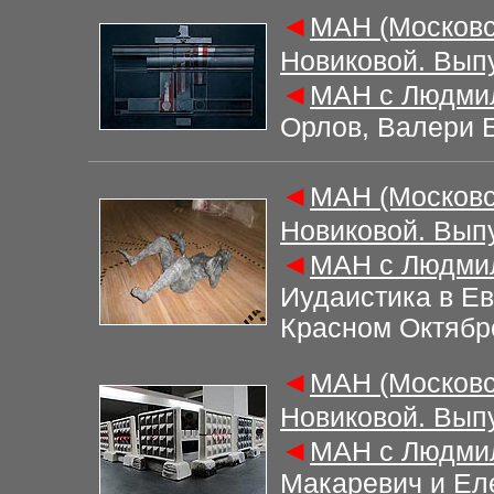
◄
М
АН (Московс
Новиковой. Вып
◄
М
АН с Людми
Орлов, Валери 
◄
М
АН (Московс
Новиковой. Вып
◄
М
АН с Людми
Иудаистика в Е
Красном Октябр
◄
М
АН (Московс
Новиковой. Вып
◄
М
АН с Людми
Макаревич и Ел