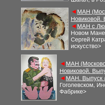
◄
М
АН (Мос
Новиковой.
◄
М
АН с Лю
Новом Манеж
Сергей Катр
искусство
>
◄
М
АН (Московс
Новиковой. Вып
◄
М
АН. Выпуск
Гоголевском, Ин
Фабрике
>