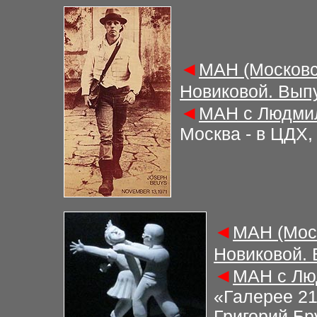
◄
М
АН (Московс
Новиковой. Вып
◄
М
АН с Людми
Москва - в ЦДХ
◄
М
АН (Мос
Новиковой.
◄
М
АН с Лю
«Галерее 21
Григорий Бр