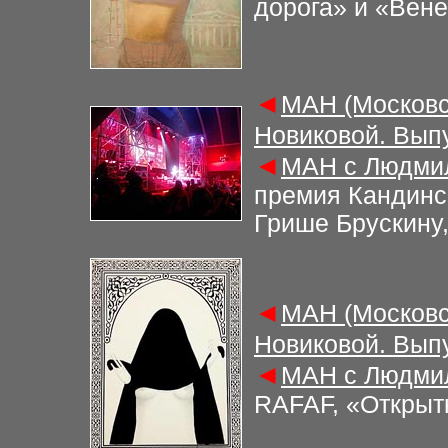
дорога» и «Вен
◄
М
АН (Московс
Новиковой. Вып
◄
М
АН с Людми
премия Кандинск
Грише Брускин
◄
М
АН (Московс
Новиковой. Вып
◄
М
АН с Людми
RAFAF, «Открыт