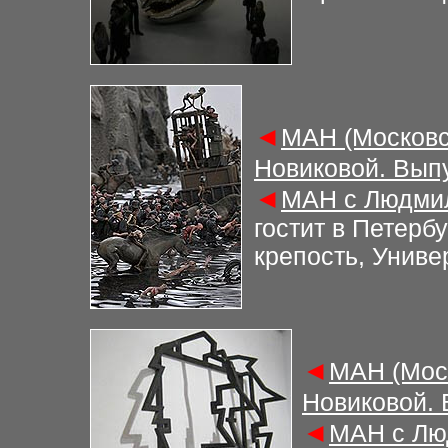
◄
М
АН (Московс
Новиковой. Вып
◄
М
АН с Людми
гостит в Петербу
крепость, Униве
◄
М
АН (Мос
Новиковой.
◄
М
АН с Лю