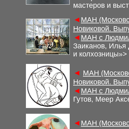
мастеров и выс
◄
М
АН (Московс
Новиковой. Вып
◄
М
АН с Людми
Заиканов, Илья 
и колхозницы»
>
◄
М
АН (Москов
Новиковой. Вып
◄
М
АН с Людми
Гутов, Меер Акс
◄
М
АН (Московс