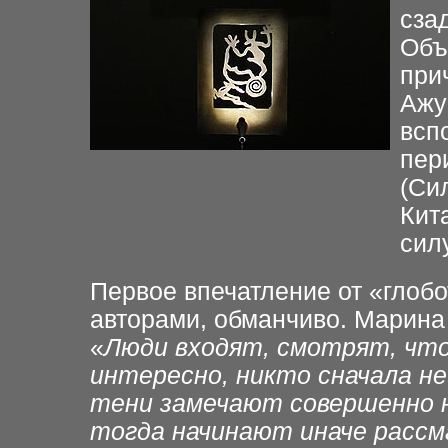
сза
Объ
при
Ажу
всп
пер
(Си
Кит
сил
Первое впечатление от «глобо
авторами, обманчиво. Марина
«
Люди входят,
смотрят, что
интересно,
никто сначала не
тени замечают совершенно 
тогда начинают иначе
рассм