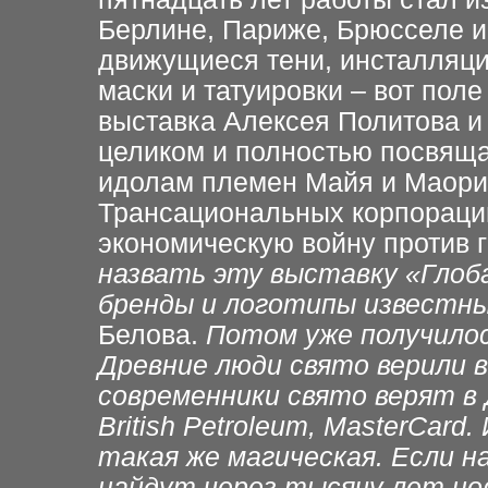
Берлине, Париже,
Брюсселе и
движущиеся тени, инсталляц
маски и татуировки – вот поле
выставка
Алексея
Политова
и
целиком и полностью
посвяща
идолам
племен Майя и Маори,
Трансациональных
корпораци
экономическую войну против
назвать эту
выставку «Глоб
бренды и
логотипы известны
Белова.
Потом уже получило
Древние люди
свято верили 
современники свято верят в 
British
Petroleum,
MasterCard. 
такая
же магическая. Если н
найдут через тысячу лет но