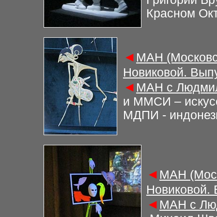
Красном Ок
◄
М
АН (Московс
Новиковой. Вып
◄
М
АН с Людми
и ММСИ – искусс
МДПИ - индонез
◄
М
АН (Мос
Новиковой.
◄
М
АН с Лю