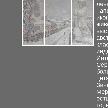
лев
нап
ико
жив
выс
авс
кла
инд
Инт
Сер
бол
цит
Зин
Мер
есть
то,