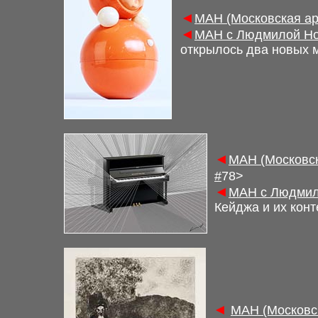
◄
М
АН (Московская а
◄
М
АН с Людмилой Но
открылось два новых м
◄
М
АН (Московс
#
7
8
>
◄
М
АН с Людмил
Кейджа и их кон
◄
М
АН (Московс