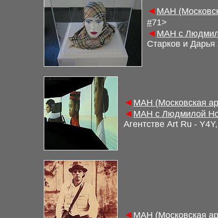
◄
М
АН (Московс
#
7
1
>
◄
М
АН с Людмил
Старков и Дарья 
◄
М
АН (Московская а
◄
М
АН с Людмилой Но
Агентстве Art Ru -
Y4Y
◄
М
АН (Московская а