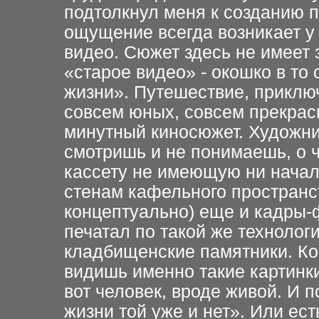
подтолкнул меня к созданию п
ощущение всегда возникает
у
видео.
Сюжет здесь не
имеет 
«старое видео» - окошко в то
жизни».
Путешествие, приклю
совсем юных, совсем прекра
минутный киносюжет.
Художник
смотришь
и не понимаешь, о 
кассету не имеющую ни начала
стенам кафельного
пространст
концептуально) еще и кадры
печатал по такой же технологи
кладбищенские
памятники. Ко
видишь именно такие картинки
вот человек, вроде живой. И
п
жизни
той уже и нет». Или ест