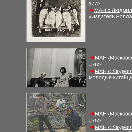
#
77>
◄
М
АН с Людмил
«Издатель Воллар
◄
М
АН (Московс
#
7
6
>
◄
М
АН с Людмил
молодые китайц
◄
М
АН (Московс
#
7
5
>
◄
М
АН с Людмил