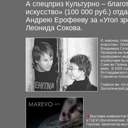
А спецприз Культурно – благо
искусство» (100 000 руб.)
отда
Андрею
Ерофееву за «Угол з
Леонида Сокова.
И, наконец, глав
искусства». Обо
Владимира
Селе
Проворов
заслу
перформенс-виде
атрибутами был
Сами же Галина
мире.. В 2005 го
Роттердамского 
Совсем не плохо,
Главное же, что 
Зоологической д
◄
Выставка номинантов
в ГЦСИ (Зоологическая, 1
Горлова. Архитектор выс