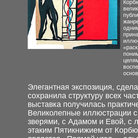
Корбю
вели
публи
жанре
одним
прин
иллюс
«раск
поним
целям
воспе
основ
Элегантная экспозиция, сдел
сохранила структуру всех
час
выставка
получилась практиче
Великолепные иллюстрации с 
зверями, с Адамом и Евой, с 
этаким Пятикнижием от
Корбюз