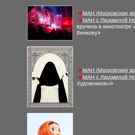
◄
М
АН (Московская а
◄
М
АН с Людмилой Но
вручена в кинотеатре
Венкову
>
◄
М
АН (Московская а
◄
М
АН с Людмилой Но
Художников»
>