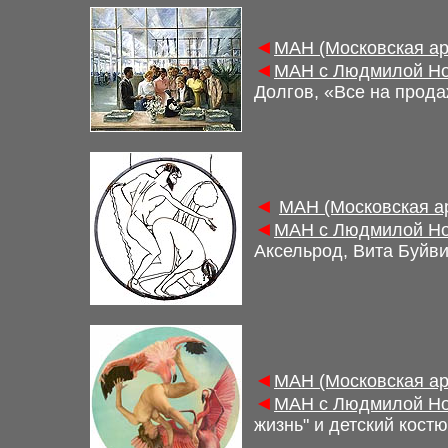
◄
М
АН (Московская а
◄
М
АН с Людмилой Но
Долгов, «Все на прода
◄
М
АН (Московская а
◄
М
АН с Людмилой Но
Аксельрод, Вита Буйви
◄
М
АН (Московская а
◄
М
АН с Людмилой Но
жизнь
"
и детский кост