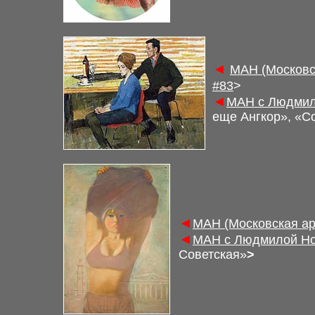
◄
М
АН (Московс
#83
>
◄
М
АН с Людмил
еще Ангкор», «С
◄
М
АН (Московская а
◄
М
АН с Людмилой Но
Советская»
>