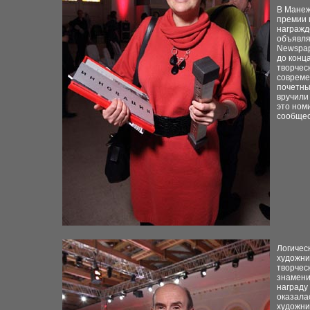
В Манеж
премии 
награжд
объявля
Newspap
до
конц
творчес
совреме
почетны
вручили
это ном
сообщес
Логичес
художни
творчес
знамени
награду
оказала
художни