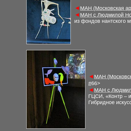
◄
М
АН (Московская а
◄
М
АН с Людмилой Но
из фондов нантского м
◄
М
АН (Московс
#
6
6
>
◄
М
АН с Людмил
ГЦСИ, «Контр – 
Гибридное искус