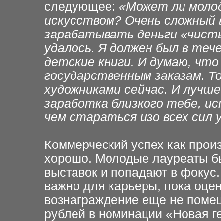
следующее:
«Может ли моло
искусством?
Очень сложный в
зарабатывать деньги «чисты
удалось. Я должен был в теч
детские книги. И думаю, что
государственным
заказам. Т
художниками сейчас. И лучш
заработка близкого тебе, ис
чем стараться изо
всех сил
Коммерческий успех как прои
хорошо. Молодые лауреаты
б
выставок и
попадают в фокус.
важно для карьеры, пока оцен
вознаграждение еще
не поме
рублей в номинации «Новая г