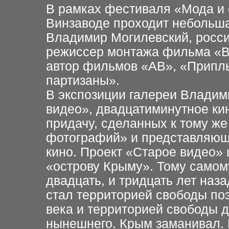
В рамках фестиваля «Мода и 
Винзаводе проходит
небольша
Владимир Могилевский, росс
режиссер монтажа
фильма «В
автор фильмов «АВ», «Припл
партизаны».
В экспозиции галереи Владим
видео», двадцатиминутное
ки
придачу,
сделанных к тому же
фотографий» и представляющи
кино.
Проект «Старое видео» 
«острову Крыму». Тому самом
двадцать, и тридцать лет
наза
стал территорией свободы поэ
века и территорией
свободы д
нынешнего. Крым заманивал.