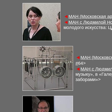
◄
М
АН (Московская а
◄
М
АН с Людмилой Но
молодого искусства
:
Ц
◄
М
АН (Московс
#
6
4>
◄
М
АН с Людмил
музыку», в «Гал
заборами»
>