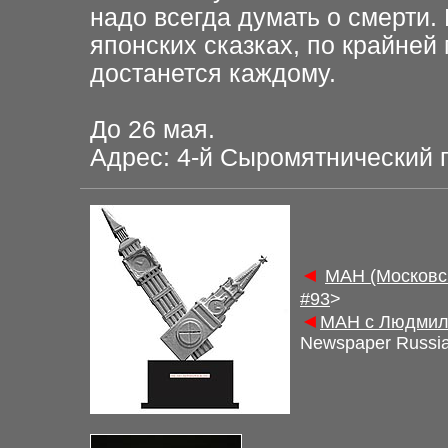
надо всегда думать о смерти.
японских сказках, по
крайней 
достанется
каждому.
До 26 мая.
Адрес: 4-й Сыромятнический пе
◄
М
АН (Московс
#9
3
>
◄
М
АН с Людмил
Newspaper Russi