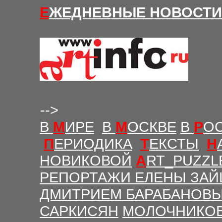
Е
ЖЕДНЕВНЫЕ Н
ОВОСТИ
-->
В
М
ИРЕ
В
М
ОСКВЕ
В
Р
О
П
ЕРИОДИКА
Т
ЕКСТЫ
Н
НОВИКОВОЙ
A
RT_PUZZL
РЕПОРТАЖИ ЕЛЕНЫ ЗАЙ
ДМИТРИЕМ БАРАБАНОВ
САРКИСЯН
МОЛОЧНИКО