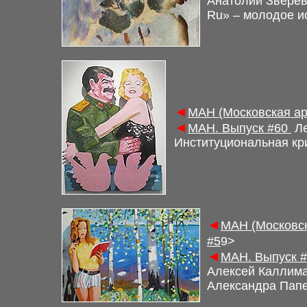
Анатолий Зверев
Ru» – молодое
и
◄
М
АН (Московская а
◄
М
АН. Выпуск
#
60
Ле
Институциональная кр
◄
М
АН (Московс
#5
9
>
◄
М
АН. Выпуск
#
Алексей Каллима
Александра Пап