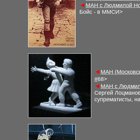
◄
М
АН с Людмилой Но
Бойс - в ММСИ
>
◄
М
АН (Московс
#
6
8>
◄
М
АН с Людмил
Сергей Лоцманов
супрематисты, н