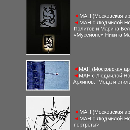
◄
М
АН (Московская а
◄
М
АН с Людмилой Но
Политов и Марина Бе
«Мусейоне»
Никита
Ма
◄
М
АН (Московская а
◄
М
АН с Людмилой Но
Архипов,
"
Мода и стил
◄
М
АН (Московская а
◄
М
АН с Людмилой Но
портреты
>