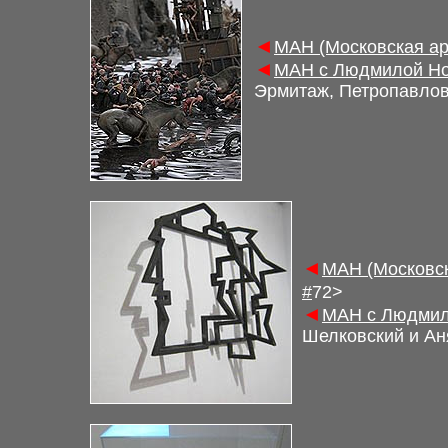
◄
М
АН (Московская а
◄
М
АН с Людмилой Но
Эрмитаж, Петропавлов
◄
М
АН (Московс
#
7
2
>
◄
М
АН с Людмил
Шелковский и Аня