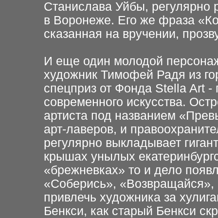
Станислава Уйбы,
регулярно 
в
Воронеже. Его же фраза «Ко
сказанная на вручении, прозв
И еще один молодой персона
художник Тимофей Радя из
го
спецприз
от Фонда Stella Art 
современного искусства.
Остр
артиста под
названием «Прев
арт-лаверов, и правоохраните
регулярно выкладывает
гиган
крышах
унылых екатеринбург
«брежневках» то и дело появ
«Соберись»,
«Возвращайся»,
привлечь художника
за хулиг
Бенкси, как старый Бенкси ск