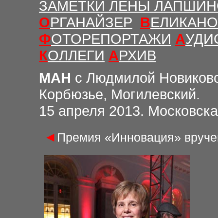
ЗАМЕТКИ ЛЕНЫ ЛАПШИ
О
РГАНАЙЗЕР
В
ЕЛИКАНО
Ф
ОТОРЕПОРТАЖИ
А
УДИ
К
ОЛЛЕГИ
А
РХИВ
МАН
с Людмилой Новиков
Корбюзье, Могилевский.
15
апреля 2013. Московска
◄
Премия «Инновация» вруче