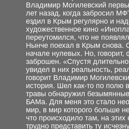
Владимир Могилевский первы
лет назад, когда
забросил МФТ
ездил в Крым регулярно и над
художественное кино «Инопл
переутомился, что не
появля
Нынче поехал в
Крым снова. 
начале
нулевых. Но, говорит,
заброшен. «Спустя длительно
увидел в них реальность,
реал
говорит
Владимир Могилевски
история. Шел как-то по полю 
травы обнаружил безымянны
БАМа. Для
меня это стало н
мир, в мир которого больше не
что происходило
там, на этих
трудно представить ту исчезн