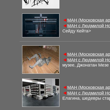
◄
М
АН (Московская а
◄
М
АН с Людмилой Но
Сейду Кейта
>
◄
М
АН (Московская а
◄
М
АН с Людмилой Но
музее, Джонатан Мезе
◄
М
АН (Московская а
◄
М
АН с Людмилой Но
Елагина, шедевры ста