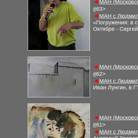
◄
М
АН (Московс
#
6
3>
◄
М
АН с Людмил
«Погружения: в 
Октябре - Серге
◄
М
АН (Московс
#
6
2
>
◄
М
АН с Людмил
Иван Лунгин, в 
◄
М
АН (Московс
#
61
>
◄
М
АН с Людмил