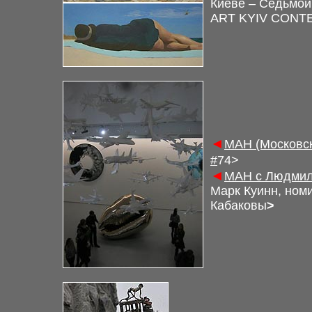
Киеве – Седьмой
ART KYIV CONT
◄
М
АН (Московс
#
7
4
>
◄
М
АН с Людмил
Марк Куинн, ном
Кабаковы
>