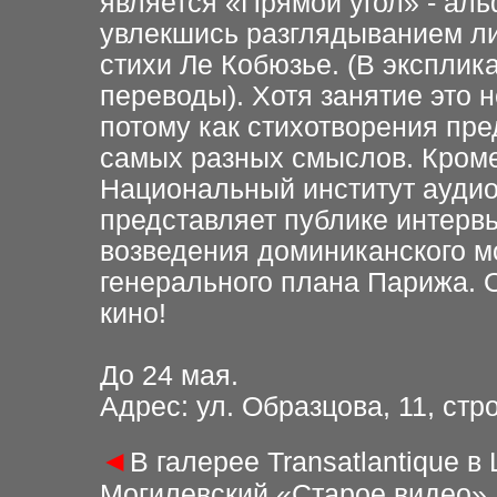
является «Прямой угол» - аль
увлекшись разглядыванием л
стихи Ле Кобюзье. (В
эксплика
переводы).
Хотя занятие это н
потому как стихотворения пр
самых разных смыслов. Кроме
Национальный институт
ауди
представляет
публике интерв
возведения доминиканского м
генерального плана Парижа.
кино!
До 24 мая.
Адрес: ул. Образцова, 11, стр
◄
В галерее Transatlantique 
Могилевский «Старое видео»