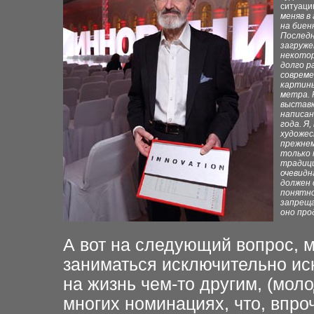
ситуац
меняв в
на биен
Последн
загруже
некотор
долго р
соврем
картины
метра. 
выставк
написан
года. Я,
художе
прежнем
только 
традиц
очевидн
должен 
понятн
запреща
оно про
А вот на следующий вопрос, 
заниматься исключительно ис
на жизнь чем-то
другим, (мол
многих номинациях, что, впро