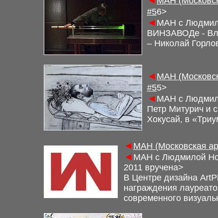
◄
М
АН (Московс
#5
6
>
◄
М
АН с Людмил
ВИНЗАВОДе - Вла
– Николай Горло
◄
М
АН (Московс
#5
5>
◄
М
АН с Людмил
Петр Митурич и с
Хокусай, в «Три
◄
М
АН (Московская а
◄
М
АН с Людмилой Но
2011 вручена>
В Центре дизайна ArtP
награждения лауреатов
современного визуаль