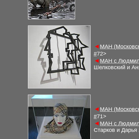
◄
М
АН (Московс
#
7
2
>
◄
М
АН с Людмил
Шелковский и Аня
◄
М
АН (Московс
#
7
1
>
◄
М
АН с Людмил
Старков и Дарья 