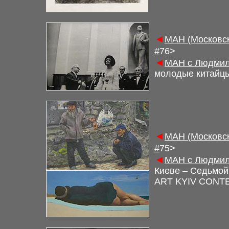
◄
М
АН (Московс
#
7
6
>
◄
М
АН с Людмил
молодые китайц
◄
М
АН (Московс
#
7
5
>
◄
М
АН с Людмил
Киеве – Седьмой
ART KYIV CONT