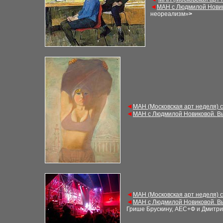
◄
М
АН с Людмилой Нови
неореализм»
>
◄
М
АН (Московская арт неделя) 
◄
М
АН с Людмилой Новиковой. В
◄
М
АН (Московская арт неделя) 
◄
М
АН с Людмилой Новиковой. В
Грише Брускину, АЕС+Ф
и
Дмитри