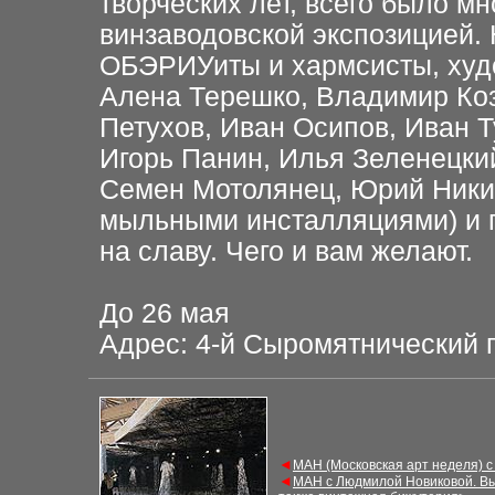
творческих лет, всего было м
винзаводовской экспозицией.
ОБЭРИУиты и хармсисты, худ
Алена Терешко, Владимир Ко
Петухов, Иван Осипов, Иван Т
Игорь Панин, Илья Зеленецки
Семен Мотолянец, Юрий Ники
мыльными инсталляциями) и 
на славу. Чего и вам желают.
До 26 мая
Адрес: 4-й Сыромятнический п
◄
М
АН (Московская арт неделя) 
◄
М
АН с Людмилой Новиковой. В