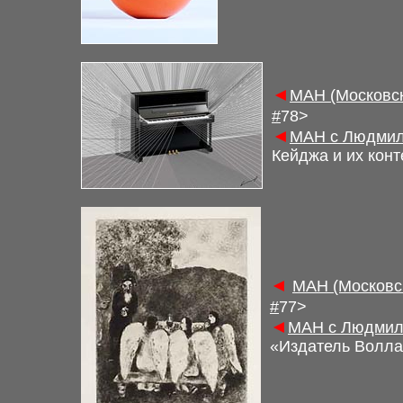
◄
М
АН (Московс
#
7
8
>
◄
М
АН с Людмил
Кейджа и их кон
◄
М
АН (Московс
#
77>
◄
М
АН с Людмил
«Издатель Воллар