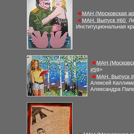
◄
М
АН (Московская а
◄
М
АН. Выпуск
#
60
Ле
Институциональная кр
◄
М
АН (Московс
#5
9
>
◄
М
АН. Выпуск
#
Алексей Каллима
Александра Пап