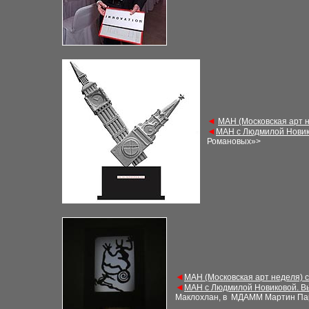
◄
М
АН (Московская арт 
◄
М
АН с Людмилой Новик
Романовых»
>
◄
М
АН (Московская арт неделя) 
◄
М
АН с Людмилой Новиковой. В
Маклохлан, в
МДАММ
Мартин Па