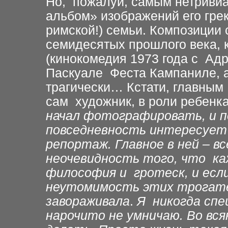
Но, пожалуй, самым нетриви
альбом» изображений его грек
римской!) семьи. Композиции 
семидесятых прошлого века, 
(кинокомедия 1973 года с Адр
Паскуале Феста Кампаниле, а
трагически… Кстати, главным
сам художник, в роли ребенк
начал фотографировать, и п
повседневность интересует 
репортаж. Главное в ней – вс
неочевидность того, что ка
философия и гротеск, и если
неутомимость этих трогате
завораживала
.
Я никогда спе
нарочито не умничаю. Во вся