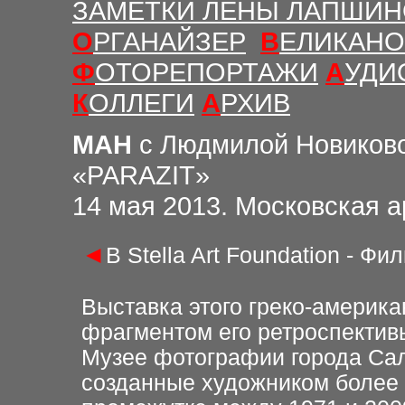
ЗАМЕТКИ ЛЕНЫ ЛАПШИ
О
РГАНАЙЗЕР
В
ЕЛИКАНО
Ф
ОТОРЕПОРТАЖИ
А
УДИ
К
ОЛЛЕГИ
А
РХИВ
МАН
с Людмилой Новиков
«PARAZIT»
14 мая 2013. Московская а
◄
В Stella Art Foundation - Ф
Выставка этого греко-америка
фрагментом его ретроспектив
Музее фотографии города Сал
созданные художником более ч