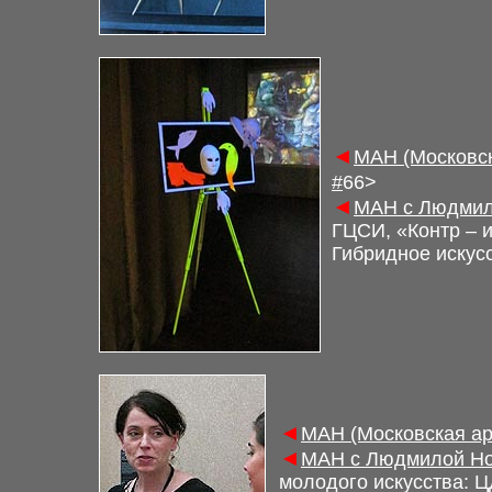
◄
М
АН (Московс
#
6
6
>
◄
М
АН с Людмил
ГЦСИ, «Контр – 
Гибридное искус
◄
М
АН (Московская а
◄
М
АН с Людмилой Но
молодого искусства
:
Ц