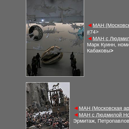
◄
М
АН (Московс
#
7
4
>
◄
М
АН с Людмил
Марк Куинн, ном
Кабаковы
>
◄
М
АН (Московская а
◄
М
АН с Людмилой Но
Эрмитаж, Петропавлов