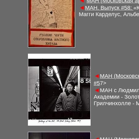
◄
М
АН (Московская а
◄
М
АН. Выпуск
#58
:
«
Магги Карделус, Альб
◄
М
АН (Московс
#5
7
>
◄
М
АН с Людмил
Академии - Золо
Грилчинхолле - 