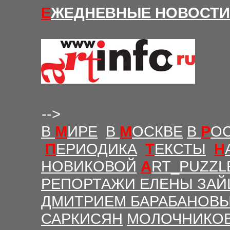
Е
ЖЕДНЕВНЫЕ Н
ОВОСТИ
-->
В
М
ИРЕ
В
М
ОСКВЕ
В
Р
О
П
ЕРИОДИКА
Т
ЕКСТЫ
Н
НОВИКОВОЙ
A
RT_PUZZL
РЕПОРТАЖИ ЕЛЕНЫ ЗАЙ
ДМИТРИЕМ БАРАБАНОВ
САРКИСЯН
МОЛОЧНИКО