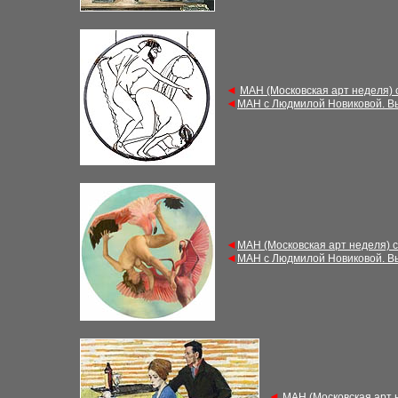
◄
М
АН (Московская арт неделя)
◄
М
АН с Людмилой Новиковой. В
◄
М
АН (Московская арт неделя) 
◄
М
АН с Людмилой Новиковой. В
◄
М
АН (Московская арт