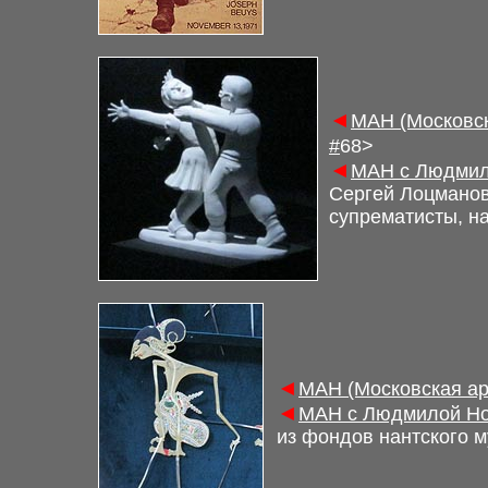
◄
М
АН (Московс
#
6
8>
◄
М
АН с Людмил
Сергей Лоцманов
супрематисты, н
◄
М
АН (Московская а
◄
М
АН с Людмилой Но
из фондов нантского м