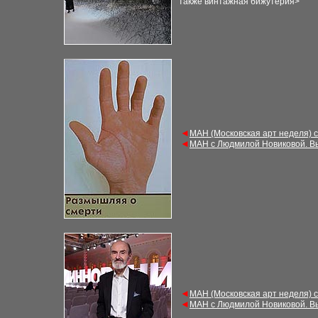
также винтажная бижутерия
>
◄
М
АН (Московская арт неделя) 
◄
М
АН с Людмилой Новиковой. В
◄
М
АН (Московская арт неделя) 
◄
М
АН с Людмилой Новиковой. В