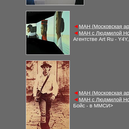
◄
М
АН (Московская а
◄
М
АН с Людмилой Но
Агентстве Art Ru -
Y4Y
◄
М
АН (Московская а
◄
М
АН с Людмилой Но
Бойс - в ММСИ
>