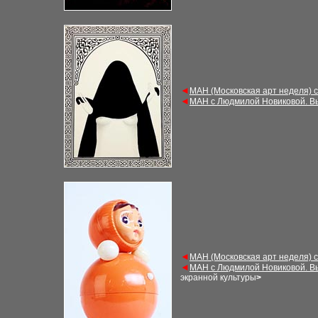
◄
М
АН (Московская арт неделя) 
◄
М
АН с Людмилой Новиковой. В
◄
М
АН (Московская арт неделя) 
◄
М
АН с Людмилой Новиковой. В
экранной культуры
>