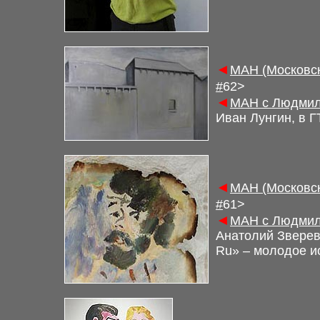
◄
М
АН (Московс
#
6
2
>
◄
М
АН с Людмил
Иван Лунгин, в 
◄
М
АН (Московс
#
61
>
◄
М
АН с Людмил
Анатолий Зверев
Ru» – молодое
и