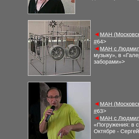
◄
М
АН (Московс
#
6
4>
◄
М
АН с Людмил
музыку», в «Гал
заборами»
>
◄
М
АН (Московс
#
6
3>
◄
М
АН с Людмил
«Погружения: в 
Октябре - Серге