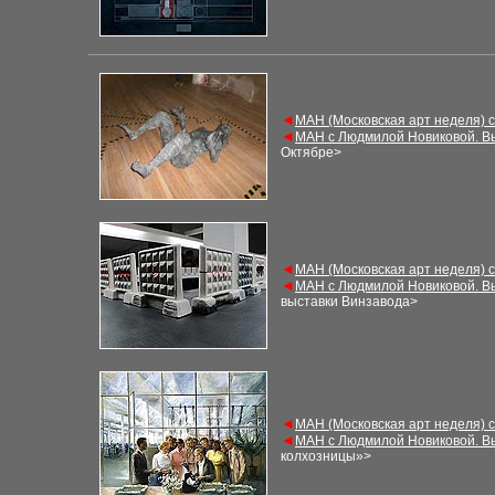
◄
М
АН (Московская арт неделя) 
◄
М
АН с Людмилой Новиковой. В
Октябре>
◄
М
АН (Московская арт неделя) 
◄
М
АН с Людмилой Новиковой. В
выставки Винзавода
>
◄
М
АН (Московская арт неделя) 
◄
М
АН с Людмилой Новиковой. В
колхозницы»
>