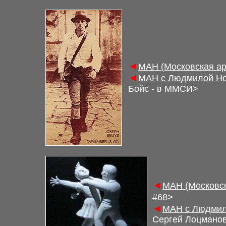
◄
М
АН (Московская а
◄
М
АН с Людмилой Но
Бойс - в ММСИ
>
◄
М
АН (Московс
#
6
8>
◄
М
АН с Людмил
Сергей Лоцманов