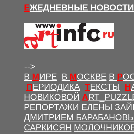
Е
ЖЕДНЕВНЫЕ Н
ОВОСТИ
-->
В
М
ИРЕ
В
М
ОСКВЕ
В
Р
О
П
ЕРИОДИКА
Т
ЕКСТЫ
Н
НОВИКОВОЙ
A
RT_PUZZL
РЕПОРТАЖИ ЕЛЕНЫ ЗАЙ
ДМИТРИЕМ БАРАБАНОВ
САРКИСЯН
МОЛОЧНИКО