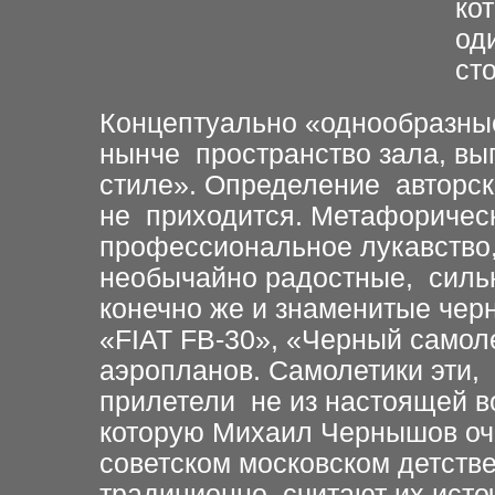
ко
од
ст
Концептуально «однообразны
нынче пространство зала, в
стиле». Определение авторско
не приходится. Метафорическ
профессиональное лукавство,
необычайно радостные, сильн
конечно же и знаменитые чер
«FIAT FB-30», «Черный самол
аэропланов. Самолетики эти,
прилетели не из настоящей в
которую Михаил Чернышов оч
советском московском детстве
традиционно считают их ист