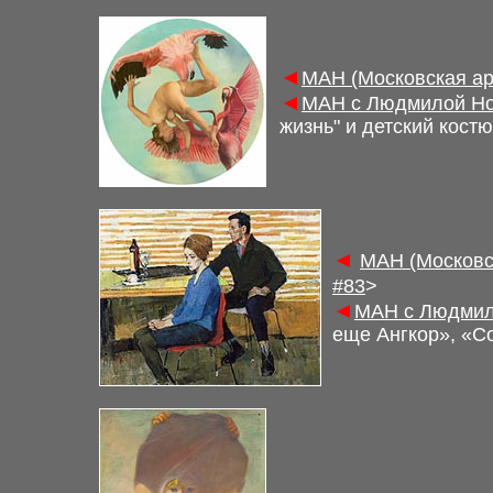
◄
М
АН (Московская а
◄
М
АН с Людмилой Но
жизнь
"
и детский кост
◄
М
АН (Московс
#83
>
◄
М
АН с Людмил
еще Ангкор», «С