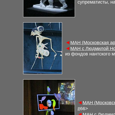
супрематисты, н
◄
М
АН (Московская а
◄
М
АН с Людмилой Но
из фондов нантского м
◄
М
АН (Московс
#
6
6
>
◄
М
АН с Людмил