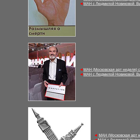
◄
М
АН с Людмилой Новиковой. В
◄
М
АН (Московская арт неделя) 
◄
М
АН с Людмилой Новиковой. В
◄
М
АН (Московская арт 
◄