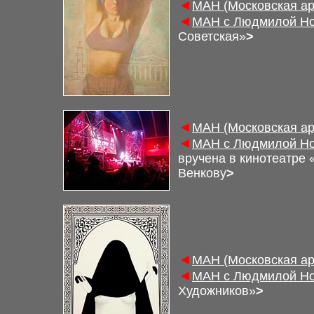
◄
М
АН (Московская а
◄
М
АН с Людмилой Но
Советская»
>
◄
М
АН (Московская а
◄
М
АН с Людмилой Но
вручена в кинотеатре
Венкову
>
◄
М
АН (Московская а
◄
М
АН с Людмилой Но
Художников»
>