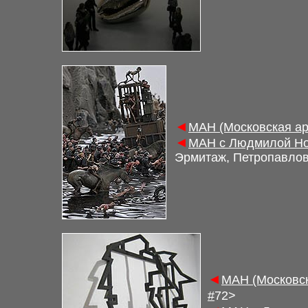
◄
М
АН (Московская а
◄
М
АН с Людмилой Но
Эрмитаж, Петропавлов
◄
М
АН (Московс
#
7
2
>