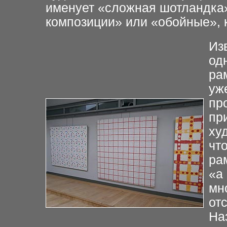
именует «сложная шотландка
композиции» или «обойные», 
Из
од
ра
уж
пр
пр
ху
чт
ра
«а
мн
от
На