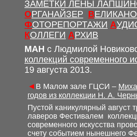
ЗАМЕТКИ ЛЕНЫ ЛАПШИ
О
РГАНАЙЗЕР
В
ЕЛИКАНО
Ф
ОТОРЕПОРТАЖИ
А
УДИ
К
ОЛЛЕГИ
А
РХИВ
МАН
с Людмилой Новиков
коллекций современного и
19 августа 2013.
◄
В Малом зале ГЦСИ –
Миха
годов из коллекции Н. А. Чер
Пустой каникулярный август т
лаверов Фестивалем коллекц
современного искусства пров
счету событием нынешнего Ф