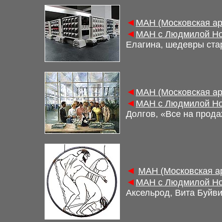
◄
М
АН (Московская а
◄
М
АН с Людмилой Но
Елагина, шедевры ста
◄
М
АН (Московская а
◄
М
АН с Людмилой Но
Долгов, «Все на прода
◄
М
АН (Московская а
◄
М
АН с Людмилой Но
Аксельрод, Вита Буйви