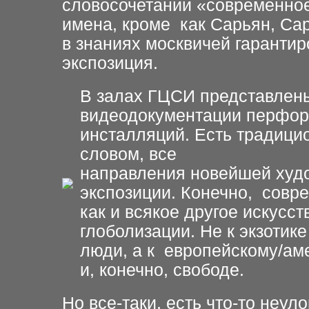
словосочетании «современное
имена, кроме как Сарьян, Са
в знаниях москвичей гаранти
экспозиция.
В залах ГЦСИ представлены
видеодокументации перформ
инсталляций. Есть традици
словом, все
направления новейшей худ
экспозиции. Конечно, совр
как и всякое другое искусс
глоболизации. Не к экзоти
люди, а к европейскому/аме
и, конечно, свободе.
Но все-таки, есть что-то неу