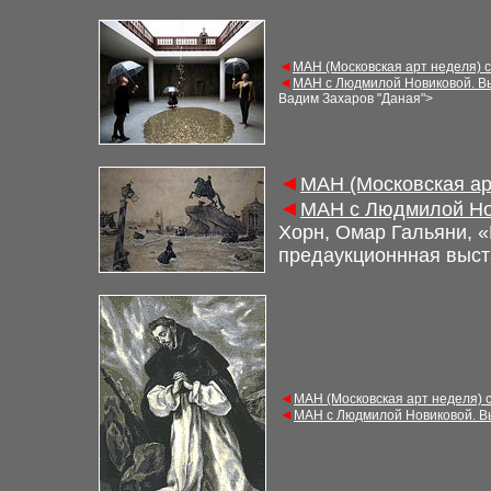
◄
М
АН (Московская арт неделя) 
◄
М
АН с Людмилой Новиковой. В
Вадим Захаров
"
Даная
"
>
◄
М
АН (Московская а
◄
М
АН с Людмилой Но
Хорн, Омар Гальяни, «
предаукционнная выс
◄
М
АН (Московская арт неделя)
◄
М
АН с Людмилой Новиковой. 