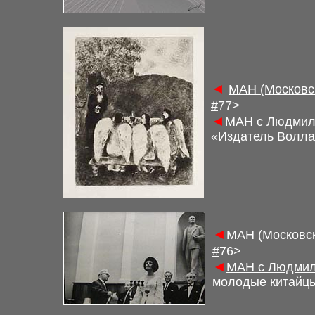
◄
М
АН (Московс
#
77>
◄
М
АН с Людмил
«Издатель Воллар
◄
М
АН (Московс
#
7
6
>
◄
М
АН с Людмил
молодые китайц