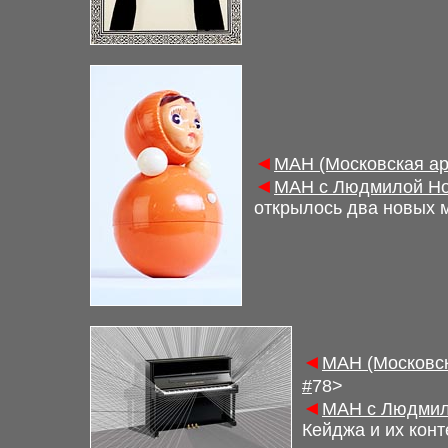
◄
М
АН (Московская а
◄
М
АН с Людмилой Но
открылось два новых м
◄
М
АН (Московс
#
7
8
>
◄
М
АН с Людмил
Кейджа и их кон