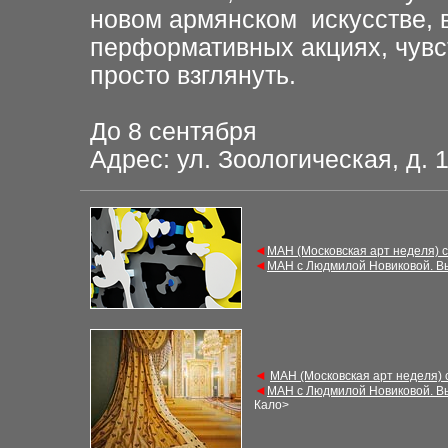
новом армянском искусстве, в
перформативных акциях, чувс
просто взглянуть.
До 8 сентября
Адрес: ул. Зоологическая, д. 13
◄
МАН (Московская арт неделя) 
◄
МАН с Людмилой Новиковой. В
◄
М
АН (Московская арт неделя)
◄
М
АН с Людмилой Новиковой. В
Кало
>