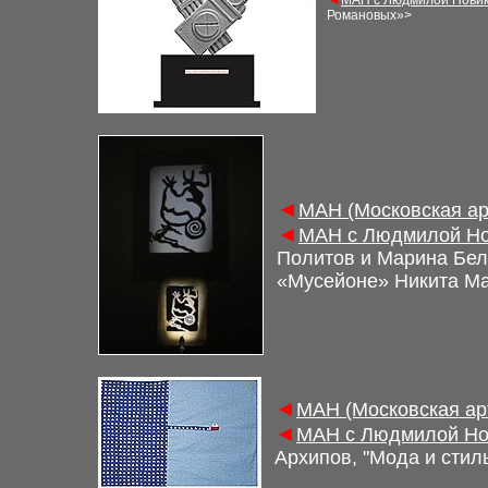
М
АН с Людмилой Новик
Романовых»
>
◄
М
АН (Московская а
◄
М
АН с Людмилой Но
Политов и Марина Бе
«Мусейоне»
Никита
Ма
◄
М
АН (Московская а
◄
М
АН с Людмилой Но
Архипов,
"
Мода и стил