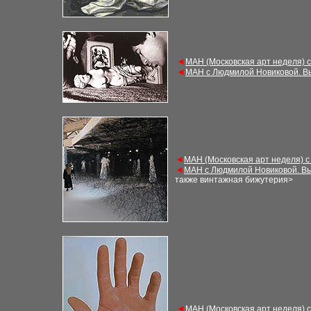
◄
М
АН (Московская арт неделя) 
◄
М
АН с Людмилой Новиковой. В
◄
М
АН (Московская арт неделя) 
◄
М
АН с Людмилой Новиковой. В
также винтажная бижутерия
>
◄
М
АН (Московская арт неделя) 