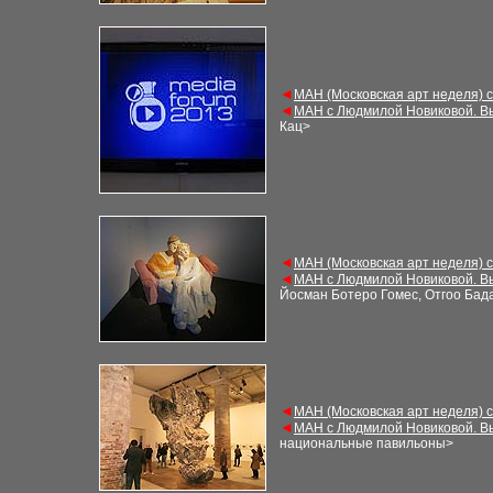
◄
М
АН (Московская арт неделя) 
◄
М
АН с Людмилой Новиковой. В
Кац
>
◄
М
АН (Московская арт неделя) 
◄
М
АН с Людмилой Новиковой. В
Йосман Ботеро Гомес, Отгоо Бад
◄
М
АН (Московская арт неделя) 
◄
М
АН с Людмилой Новиковой. В
национальные павильоны
>