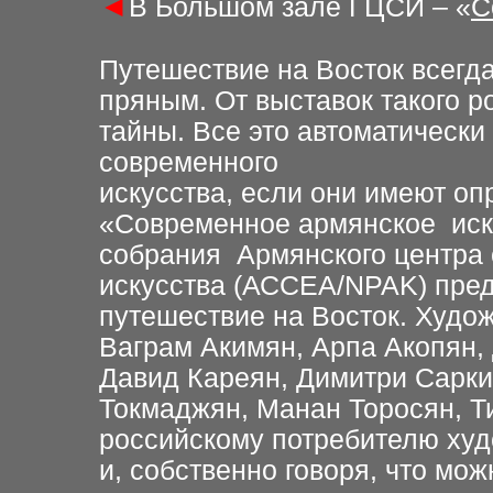
◄
В Большом зале ГЦСИ – «
С
Путешествие на Восток всегд
пряным. От выставок такого р
тайны. Все это автоматически
современного
искусства, если они имеют о
«Современное армянское иску
собрания Армянского центра
искусства (АССЕА/NPAK) пред
путешествие на Восток. Худож
Ваграм Акимян, Арпа Акопян,
Давид Кареян, Димитри Сарки
Токмаджян, Манан Торосян, Т
российскому потребителю худ
и, собственно говоря, что мо