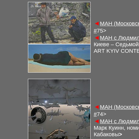
◄
М
АН (Московс
#
7
5
>
◄
М
АН с Людмил
Киеве – Седьмой
ART KYIV CONT
◄
М
АН (Московс
#
7
4
>
◄
М
АН с Людмил
Марк Куинн, ном
Кабаковы
>