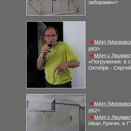
заборами»
>
◄
М
АН (Московс
#
6
3>
◄
М
АН с Людмил
«Погружения: в 
Октябре - Серге
◄
М
АН (Московс
#
6
2
>
◄
М
АН с Людмил
Иван Лунгин, в 