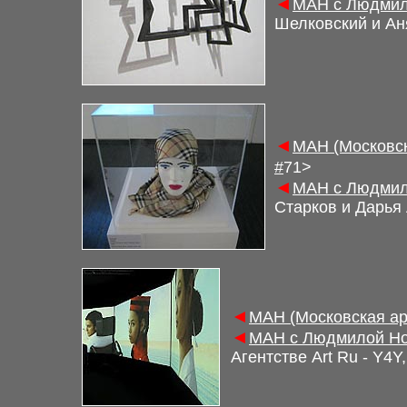
◄
М
АН с Людмил
Шелковский и Аня
◄
М
АН (Московс
#
7
1
>
◄
М
АН с Людмил
Старков и Дарья 
◄
М
АН (Московская а
◄
М
АН с Людмилой Но
Агентстве Art Ru -
Y4Y