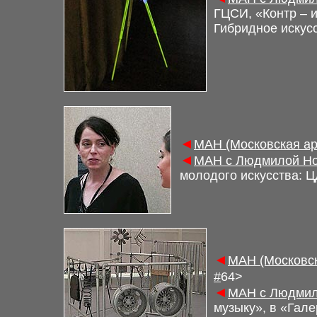
ГЦСИ, «Контр – 
Гибридное искус
◄
М
АН (Московская а
◄
М
АН с Людмилой Но
молодого искусства
:
Ц
◄
М
АН (Московс
#
6
4>
◄
М
АН с Людмил
музыку», в «Гал