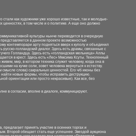
о стали как художники уже хорошо известные, так и молодые-
 ценностях, в том числе и о политике. А еще оно должно
 коммуникативной культуры нынче переводится в очередную
) представляется в данном проекте возможностью
ому контемпорари арту подняться вверх к куполу и объединил
ь русско-голландский диалог. Здесь есть драмы, связанные с
етучего Голландца. Здесь есть «голландская мельница» Аллы
ается в крест. Здесь есть «Лес» Мкксима Ксуты. Техногенный
живем, мир, в котором техника служит человеку, когда она в
сшими на кучке соли, зовет человека вернуться к естеству.
смысле слова) сакральных ценностей. Его ч/б иконы без
о найти новые формы, чтобы исправить деструкцию.
ой ориентации или просто некрасивые). Как все, без
не в согласии, вполне в диалоге, коммуницируют.
, предлагает принять участие в осенних торгах и
шным. Второй обещает стать еще успешнее. Звездой аукциона