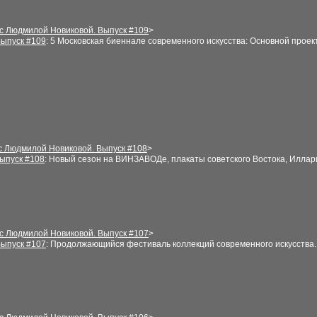
 с Людмилой Новиковой. Выпуск #
109
>
ыпуск #10
9
: 5 Московская биеннале современного искусства: Основной проек
с Людмилой Новиковой. Выпуск #
108
>
ыпуск #10
8
:
Новый сезон на ВИНЗАВОДе, плакаты советского Востока, Иллар
 с Людмилой Новиковой. Выпуск #
107
>
ыпуск #10
7
: Продолжающийся фестиваль коллекций современного искусства.