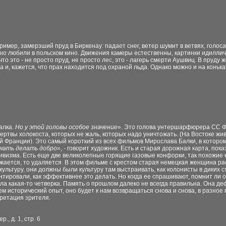
ример, замерзший пруд в Биркенау: падает снег, ветер шумит в ветвях, голоса
ьно любили в польском кино. Движения камеры естественны, картинки идиллич
то это - не просто пруд, не просто лес, это - лагерь смерти Аушвиц. В пруд
 и, кажется, что прах находится под охраной льда. Однако можно и на конька
Балка.
Но у этой головы особое значение
». Это голова унтершарфюрера СС Фр
ертвы холокоста, которых не жаль, которых надо уничтожать. (На Востоке жи
ой Франции). Это самый короткий из всех фильмов Мирослава Балки, в которо
ачать делать добро
», - говорит художник. Есть и старая дорожная карта, по
тивизма. Есть еще две великолепные горящие газовые конфорки, так похожие
лижается, то удаляется. В этом фильме с крестом старая немецкая женщина ра
культуру, они должны были культуру там выстраивать, как колонисты в диких 
ировали, как эффективнее это делать. Но когда ее спрашивают, помнит ли она
 была какая-то четверка. Память о прошлом далеко не всегда правильна. Она 
м исторический опыт, оно будет к нам возвращаться снова и снова, в разное 
претация зрителя.
., д. 1, стр. 6