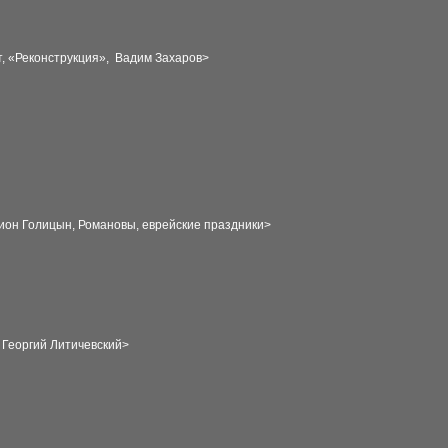
т, «Реконструкция», Вадим Захаров>
ион Голицын, Романовы, еврейские праздники
>
 Георгий Литичевский
>