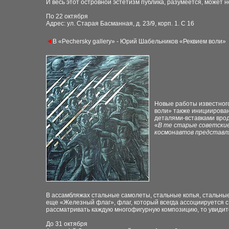
И весь этот островной эстетизм публика, разумеется, может не
По 22 октября
Адрес: ул. Старая Басманная, д. 23/9, корп. 1. С 16
◄
В «Pechersky gallery» - Юрий Шабельников «Реквием воли»
Новые работы известного
воли» также инициирова
деталями-вставками врод
«
В те старые советские
космонавтов представля
В ассамбляжах стальные самолеты, стальные копья, стальные 
еще «Железный флаг», флаг, который всегда ассоциируется с
рассматривать каждую многофигурную композицию, то увидите
До 31 октября