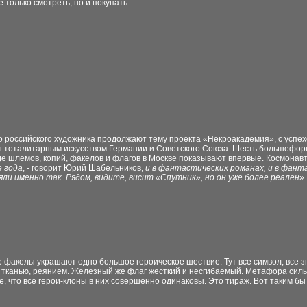
 только смотреть, но и покупать.
 российского художника продолжают тему проекта «Некроакадемия», с успех
н тоталитарным искусством Германии и Советского Союза. Шесть большефо
е шлемов, копий, факелов и флагов в Москве показывают впервые. Космонав
 года
, - говорит Юрий Шабельников,
и в фантастических романах, и в фант
ли именно так. Рядом, видите, висит «Спутник», но он уже более реален
».
факелы украшают одно большое героическое шествие. Тут все символ, все зна
 тканью, реянием. Железный же флаг жесткий и несгибаемый. Метафора силь
, что все герои-клоны в них совершенно одинаковы. Это тираж. Вот таким б