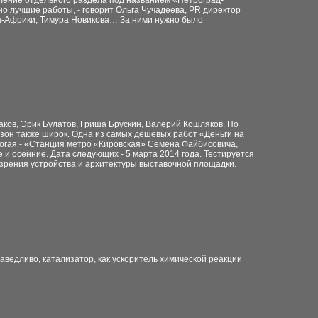
вление отдельного раздела под названием «Петроград-
но лучшие работы, - говорит Ольга Чучадеева, PR директор
ева-Африки, Тимура Новикова… За ними нужно было
аков, Эрик Булатов, Гриша Брускин, Валерий Кошляков. Но
азон также широк. Одна из самых дешевых работ «Деньги на
рогая - «Станция метро «Кировская» Семена Файбисовича,
е и осенние. Дата следующих - 5 марта 2014 года. Тестируется
и зрения устройства и архитектуры выставочной площадки.
аведливо, катализатор, как ускоритель химической реакции