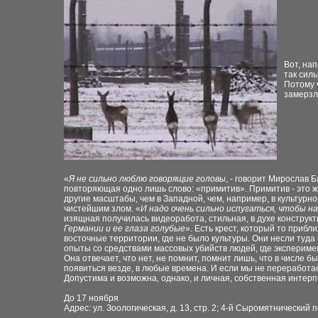
Вот, нап
так сил
Потому ч
замерзла
«
Я не сильно люблю говорящие головы
, - говорит Мирослав 
повторяющая одно лишь слово: «примитив». Примитив - это ж
другие масштабы, чем в Западной, чем, например, в культурн
чистейшим злом. «
И надо очень сильно испугаться, чтобы н
изящная получилась видеоработа, стильная, в духе конструк
Германии и ее глаза голубые
». Есть крест, который то приб
восточные территории, где не было культуры. Они несли туда 
опыты со средствами массовых убийств людей, где эксперимент
Она отвечает, что нет, не помнит, помнит лишь, что в числе
появиться везде, в любые времена. И если мы не переработае
Допустима и возможна, однако, и личная, собственная интер
До 17 ноября
Адрес: ул. Зоологическая, д. 13, стр. 2; 4-й Сыромятнический пер