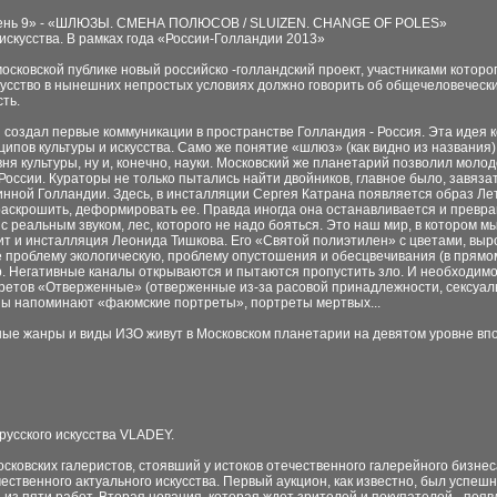
овень 9» - «ШЛЮЗЫ. СМЕНА ПОЛЮСОВ / SLUIZEN. CHANGE OF POLES»
скусства. В рамках года «России-Голландии 2013»
сковской публике новый российско -голландский проект, участниками которог
усство в нынешних непростых условиях должно говорить об общечеловеческих
ть.
и создал первые коммуникации в пространстве Голландия - Россия. Эта идея
ипов культуры и искусства. Само же понятие «шлюз» (как видно из названия
я культуры, ну и, конечно, науки. Московский же планетарий позволил молод
оссии. Кураторы не только пытались найти двойников, главное было, завязат
нинной Голландии. Здесь, в инсталляции Сергея Катрана появляется образ Л
скрошить, деформировать ее. Правда иногда она останавливается и превращ
 реальным звуком, лес, которого не надо бояться. Это наш мир, в котором мы 
рит и инсталляция Леонида Тишкова. Его «Святой полиэтилен» с цветами, выро
роблему экологическую, проблему опустошения и обесцвечивания (в прямом 
ер. Негативные каналы открываются и пытаются пропустить зло. И необходим
етов «Отверженные» (отверженные из-за расовой принадлежности, сексуальн
разы напоминают «фаюмские портреты», портреты мертвых...
ные жанры и виды ИЗО живут в Московском планетарии на девятом уровне впол
русского искусства VLADEY.
ковских галеристов, стоявший у истоков отечественного галерейного бизнеса
ественного актуального искусства. Первый аукцион, как известно, был успе