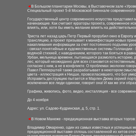
◄
В Большом планетарии Москвы, в Выставочном зале «Ур
Специальный проект 5-й Московской биеннале современного и
Государственный центр современного искусства представил мо
начинающие. Как считают кураторы проекта, современное иск
влиять, или, хотя бы иметь желание влиять на действительнос
Триста лет назад царь Петр Первый прорубил окно в Европу 
трансляцию, а проект призывает к манифестации новых принц
накапливания информации за счет постоянного подъема уровн
- связал понятийные и художественные системы Голландии - Р
водяной стихией, с наводнением, которого так бояться в рав
Урбан, мельница времени, пытающаяся размолоть историю, ра
лес, который неожиданно для всех становится естественным, с
согласии с ним, а не в конфликте. О проблемах экологии гово
Павел Пепперштей также разрабатывает в некотором смысле п
цвета - иллюстрация к Ницше, провозгласившего, что Бог ум
Исправить деструкцию пытается и Марлен Дюма серией портр
исключения все люди одиноки, говорит она! И как же эти об
Графика, живопись, фото, видео, инсталляция - все современ
До 4 ноября
Адрес: ул. Садово-Кудринская, д. 5, стр. 1.
◄
В Новом Манеже - предаукционная выставка вторых торгов 
Владимир Овчаренко, один из самых известных и успешных мос
предаукционной выставке сплошь составленной из хитов отеч