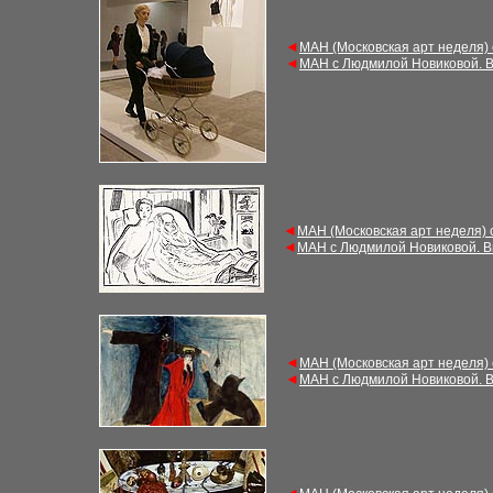
◄
МАН (Московская арт неделя)
◄
МАН с Людмилой Новиковой. В
◄
МАН (Московская арт неделя) 
◄
МАН с Людмилой Новиковой. В
◄
МАН (Московская арт неделя)
◄
МАН с Людмилой Новиковой. В