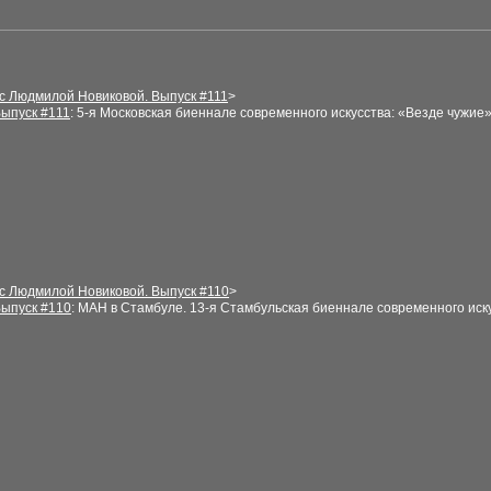
 с Людмилой Новиковой. Выпуск #
111
>
ыпуск #1
11
: 5-я Московская биеннале современного искусства: «Везде чужи
 с Людмилой Новиковой. Выпуск #
110
>
ыпуск #1
10
: МАН в Стамбуле. 13-я Стамбульская биеннале современного иск