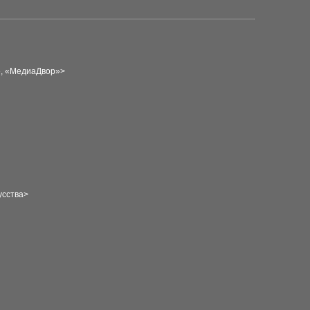
е», «МедиаДвор»>
усства>