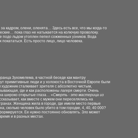
 за кадром, олени, оленята… Здесь есть все, что мы когда-то
еские… пока глаз не натыкается на колючую проволоку.
у же подо льдом утоплен пепел сожженных узников. Вода
х покататься. Есть просто лицо, лицо человека.
анца Зухомелема, в частной беседе как мантру
вут примитивные люди и у холокоста в Восточной Европе были
м художник сталкивает зрителя с абсолютно чистым,
казывающая, где и как расположены лагеря смерти. Очень
 на широко открытые глаза… «
Смерть - это мастерица из
ссказывает, как вместе с мужем они переселялись на
странах. Женщина жила в городе, где имели место первые
, сколько человек было убито в том городке, 4, 40, 40 000?
деформируется. Ее нужно постоянно обновлять. Зло может
время и в разных местах.