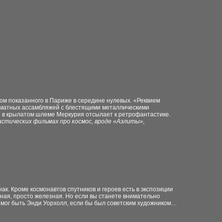
ом показанного в Париже в середине нулевых. «Реквием
рматных ассамбляжей с блестящими металлическими
т в крылатом шлеме Меркурия отсылает к ретрофантастике.
астических фильмах про космос, вроде «Аэлиты»,
к. Кроме космонавтов спутников и героев есть в экспозиции
ная, просто железная. Но если вы станете внимательно
ы мог быть Энди Уорхолл, если бы был советским художником…