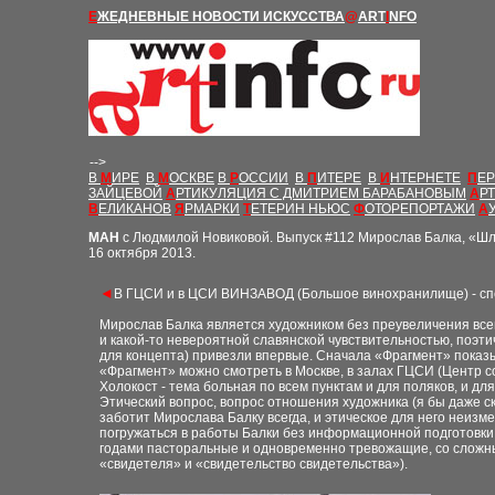
Е
ЖЕДНЕВНЫЕ Н
ОВОСТИ
ИСКУССТВА
@
ART
I
NFO
-->
В
М
ИРЕ
В
М
ОСКВЕ
В
Р
ОССИИ
В
П
ИТЕРЕ
В
И
НТЕРНЕТЕ
П
Е
ЗАЙЦЕВОЙ
А
РТИКУЛЯЦИЯ С ДМИТРИЕМ БАРАБАНОВЫМ
А
Р
В
ЕЛИКАНОВ
Я
РМАРКИ
Т
ЕТЕРИН НЬЮС
Ф
ОТОРЕПОРТАЖИ
А
М
АН
с Людмилой Новиковой.
Выпуск
#112 Мирослав Балка, «Шл
16
октября 2013.
◄
В ГЦСИ и в ЦСИ ВИНЗАВОД (Большое винохранилище) - спе
Мирослав Балка является художником без преувеличения всем
и какой-то невероятной славянской чувствительностью, поэти
для концепта) привезли впервые. Сначала «Фрагмент» показыв
«Фрагмент» можно смотреть в Москве, в залах ГЦСИ (Центр с
Холокост - тема больная по всем пунктам и для поляков, и дл
Этический вопрос, вопрос отношения художника (я бы даже ска
заботит Мирослава Балку всегда, и этическое для него неизме
погружаться в работы Балки без информационной подготовки.
годами пасторальные и одновременно тревожащие, со сложным
«свидетеля» и «свидетельство свидетельства»).