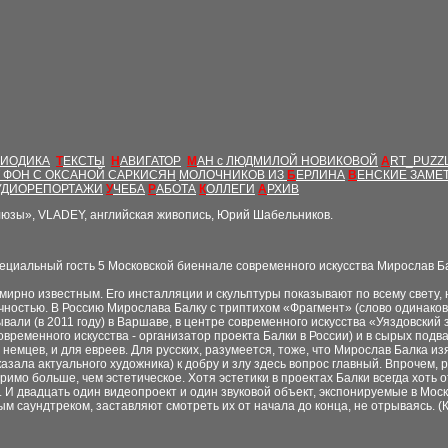
РИОДИКА
Т
ЕКСТЫ
Н
АВИГАТОР
М
АН с ЛЮДМИЛОЙ НОВИКОВОЙ
A
RT_PUZZ
Т ФОН С ОКСАНОЙ САРКИСЯН
МОЛОЧНИКОВ ИЗ
Б
ЕРЛИНА
В
ЕНСКИЕ ЗАМЕ
УДИОРЕПОРТАЖИ
У
ЧЕБА
Р
АБОТА
К
ОЛЛЕГИ
А
РХИВ
юзы», VLADEY, английская живопись, Юрий Шабельников.
циальный гость 5 Московской биеннале современного искусства Мирослав 
ирно известным. Его инсталляции и скульптуры показывают по всему свету, 
чностью. В Россию Мирослава Балку с триптихом «Фрагмент» (слово одинаково
али (в 2011 году) в Варшаве, в центре современного искусства «Уяздовский 
овременного искусства - организатор проекта Балки в России) и в сырых под
я немцев, и для евреев. Для русских, разумеется, тоже, что Мирослав Балка и
зала актуального художника) к добру и злу здесь вопрос главный. Впрочем, р
римо больше, чем эстетическое. Хотя эстетики в проектах Балки всегда хоть о
 И двадцать один видеопроект и один звуковой объект, экспонируемые в Мос
 саундтреком, заставляют смотреть их от начала до конца, не отрываясь. (