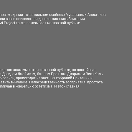
 новом здании - в фамильном особняке Муравьевых-Апостолов
 или вовсе неизвестная доселе живопись Британии
t Project также показывает московской публике
слишком знакомые отечественной публике
, но достойные
ми Дэвидом Джеймсом, Джоном Бреттом, Джорджем Вико Коль,
ивопись, происходят из частных собраний Британии и
ратить внимание. Непосредственность восприятия, простота
личан в концепцию эстетизма. И это - главная