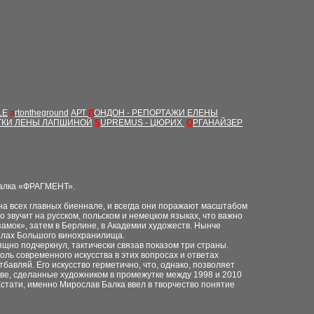
LE
a
rtontheground
АРТ
Л
ОНДОН - РЕПОРТАЖИ ЕЛЕНЫ
ТКИ ЛЕНЫ ЛАПШИНОЙ
S
UPREMUS - ЦЮРИХ
О
РГАНАЙЗЕР
Балка «ФРАГМЕНТ».
на всех главных биеннале, и всегда они поражают масштабом
 звучит на русском, польском и немецком языках, что важно
замок», затем в Берлине, в Академии художеств. Нынче
валах Большого винохранилища.
зящно подчеркнул, тактически связав показом три страны.
оль современного искусства в этих вопросах и ответах
тбавляй. Его искусство герметично, что, однако, позволяет
кве, сделанные художником в промежутке между 1998 и 2010
Кстати, именно Мирослав Балка ввел в творчество понятие