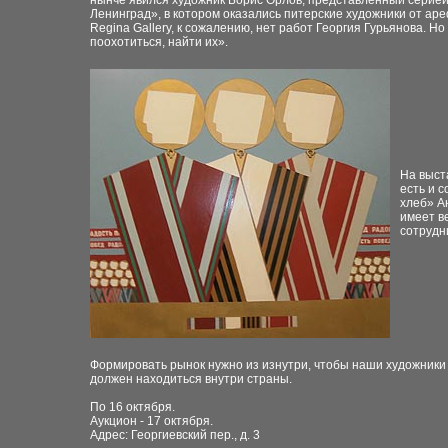
нынче явился художник Борис Орлов, представленный серией 
Ленинград», в котором оказались питерские художники от аре
Regina Gallery, к сожалению, нет работ Георгия Гурьянова. 
поохотиться, найти их».
На выст
есть и 
хлеб» А
имеет в
сотрудн
Формировать рынок нужно из изнутри, чтобы наши художники к
должен находиться внутри страны.
По 16 октября.
Аукцион - 17 октября.
Адрес: Георгиевский пер., д. 3