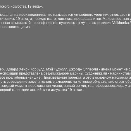
ского искусства 19 века».
ющаяся на произведениях, что называется «музейного уровня», открывает в
ивопись 19 века, и, прежде всего, живопись прерафаэлитов. Малоизвестная
ная с выставкой прерафаэлитов пушкинского музея, экспозиция Volkhonka Ar
о неоклассицизма.
ер, Эдвард Хенри Корбулд, Мэй Гудхолл, Джордж Эпперли - имена может не 
 экспозиции представлена редким жанром марины, художниками - мариниста
все прелюбопытнейшие. Произведения проекта, а это в основном масляная ж
есть совершенно замечательные акварели, на которые обязательно стоит об
 каждый момент переживания жизни, всякий ее миг, трансформировались у анг
ящной коллекции английского искусства 19 века».