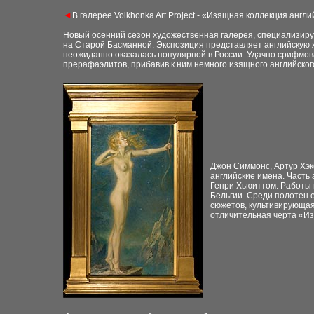
◄
В галерее Volkhonka Art Project - «Изящная коллекция англий
Новый осенний сезон художественная галерея, специализиру
на Старой Басманной. Экспозиция представляет английскую ж
неожиданно оказалась популярной в России. Удачно срифмован
прерафаэлитов, прибавив к ним немного изящного английског
Джон Симмонс, Артур Хэк
английские имена. Часть
Генри Хьюиттом. Работы 
Бельгии. Среди полотен 
сюжетов, культивирующая
отличительная черта «Из