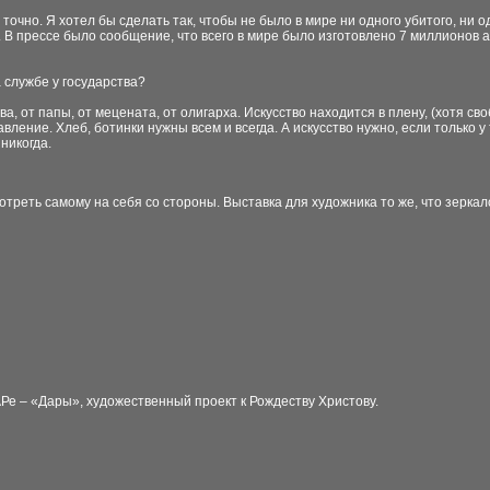
о точно. Я хотел бы сделать так, чтобы не было в мире ни одного убитого, н
. В прессе было сообщение, что всего в мире было изготовлено 7 миллионов 
а службе у государства?
тва, от папы, от мецената, от олигарха. Искусство находится в плену, (хотя с
вление. Хлеб, ботинки нужны всем и всегда. А искусство нужно, если только 
никогда.
смотреть самому на себя со стороны. Выставка для художника то же, что зерк
Ре – «Дары», художественный проект к Рождеству Христову.