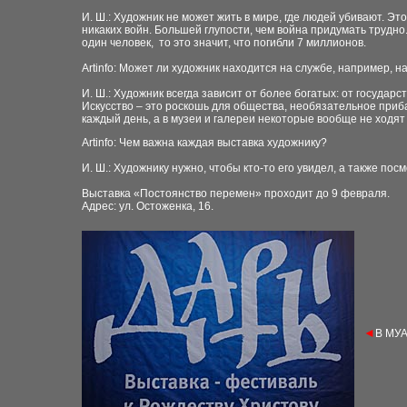
И. Ш.: Художник не может жить в мире, где людей убивают. Эт
никаких войн. Большей глупости, чем война придумать трудно
один человек, то это значит, что погибли 7 миллионов.
Artinfo: Может ли художник находится на службе, например, н
И. Ш.: Художник всегда зависит от более богатых: от государс
Искусство – это роскошь для общества, необязательное приба
каждый день, а в музеи и галереи некоторые вообще не ходят 
Artinfo: Чем важна каждая выставка художнику?
И. Ш.: Художнику нужно, чтобы кто-то его увидел, а также по
Выставка «Постоянство перемен» проходит до 9 февраля.
Адрес: ул. Остоженка, 16.
◄
В МУА