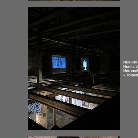
Именно 
Ирина З
Николай
«Покров