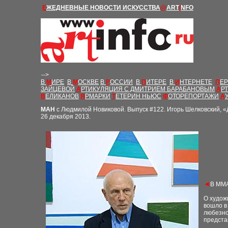
Е
ЖЕДНЕВНЫЕ Н
ОВОСТИ
ИСКУССТВА
@
ART
I
NFO
-->
В
М
ИРЕ
В
М
ОСКВЕ
В
Р
ОССИИ
В
П
ИТЕРЕ
В
И
НТЕРНЕТЕ
П
Е
ЗАЙЦЕВОЙ
А
РТИКУЛЯЦИЯ С ДМИТРИЕМ БАРАБАНОВЫМ
А
Р
В
ЕЛИКАНОВ
Я
РМАРКИ
Т
ЕТЕРИН НЬЮС
Ф
ОТОРЕПОРТАЖИ
А
МАН
с Людмилой Новиковой. Выпуск
#
122. Игорь Шелковский, 
26 декабря 2013.
◄
В ММА
О худож
вошло в
любезно
предста