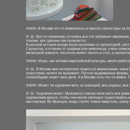
Artinfo: В Москве что-то изменилось в смысле скульптуры за
И. Ш.: Все по-прежнему, остались все эти забавные зверюшки,
похоже, все сделано как полагается.
В русской истории всегда была проблема со скульптурой, абс
Скульптор, в отличие от графика или живописца, очень завис
маленькой комнате, писатель может писать в стол, а скульпто
Artinfo: Игорь, как человек европейской культуры, много ра
И. Ш.: В Москве мне интереснее ходить по вернисажам, чем 
искусством, ничего не выражает. Пустые выдуманные формы. 
галерейщики знают свое дело. А в Москве есть что-то живое. 
Artinfo: Может ли художник жить за границей, вне родины, вне
И. Ш.: Художник может. Музыканту совсем легко жить вне дома
художникам деньги, чтобы они могли свободно существовать и
мастерскую. Во Франции, когда строят новые кварталы, сразу