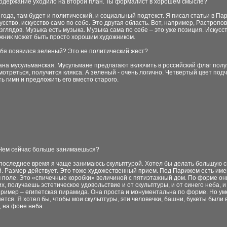
, содержание уходило на второй план. Ты формалист в хорошем смысле?
года, там будет и политический, и социальный подтекст. Я писал статьи в Пар
ство, искусство само по себе. Это другая область. Вот, например, Растропови
взглядов. Музыка есть музыка. Музыка сама по себе – это уже позиция. Искусс
жник может быть просто хорошим художником.
тебя появился зеленый? Это не политический жест?
рана мусульманская. Мусульмане предлагают включить в российский флаг полум
отреться, получится клякса. А зеленый - очень логично. Четвертый цвет подче
ть гимн и предложить его вместо старого.
:. Чем сейчас больше занимаешься?
В последнее время я чаще занимаюсь скульптурой. Хотел бы делать большую с
. Размер действует. Это тоже художественный прием. Под Парижем есть имен
 поле. Это «спичечные коробки» величиной с пятиэтажный дом. По форме они
х, получаешь эстетическое удовольствие и от скульптуры, и от синего неба, и
пример – египетская пирамида. Она проста и монументальна по форме. Но ум
ется. Я хотел бы, чтобы мои скульптуры, эти человечки, башни, букеты были 
, на фоне неба…