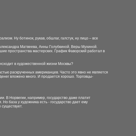
изм. Ну ботинок, рукав, обшлаг, галстук, ну лицо – все
, Александра Матвеева, Анны Голубкиной, Веры Мухиной.
льшие пространства мастерских. График Фаворский работал в
роисходит в художественной жизни Москвы?
астью раскрученных американцев. Часто это явно не является
денег вложено много. И продается хорошо. Торговцы-
дии. В Норвегии, например, государство даже платит
 Но база у художника есть - государство дает ему
е существует.