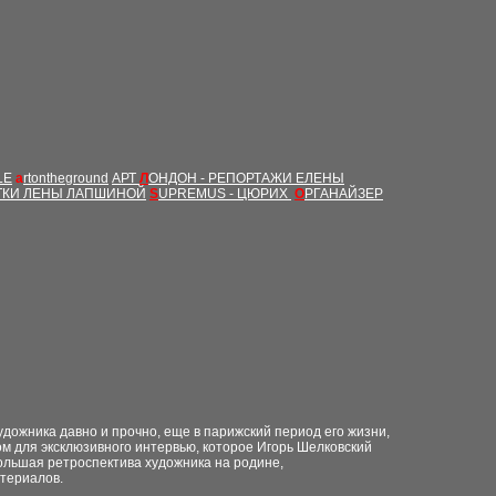
LE
a
rtontheground
АРТ
Л
ОНДОН - РЕПОРТАЖИ ЕЛЕНЫ
ТКИ ЛЕНЫ ЛАПШИНОЙ
S
UPREMUS - ЦЮРИХ
О
РГАНАЙЗЕР
дожника давно и прочно, еще в парижский период его жизни,
дом для эксклюзивного интервью, которое Игорь Шелковский
большая ретроспектива художника на родине,
атериалов.