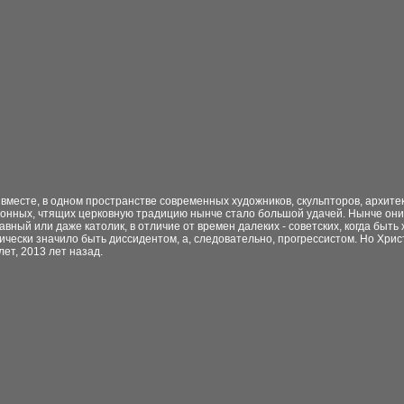
 вместе, в одном пространстве современных художников, скульпторов, архите
онных, чтящих церковную традицию нынче стало большой удачей. Нынче они – 
авный или даже католик, в отличие от времен далеких - советских, когда быть
ически значило быть диссидентом, а, следовательно, прогрессистом. Но Хрис
лет, 2013 лет назад.