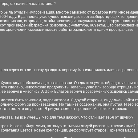
 Игорь, как начиналась выставка?
Это была отчасти импровизация. Многое зависело от куратора Кати Иноземцев
2004 году. В данном случае существовали две противоборствующих тенденции
ихомиривала, старалась, чтобы экспозиция получилась не перегруженная, но 
сот произведений: графика, живопись, скульптура, объекты. Это ретроспекти
вне хронологии, смешали вместе работы разных лет, в одном пространстве.
ришло через сто лет к веку двадцать первому. Как изменилась идея современ
ру. Художнику необходимы цеховые навыки. Он должен уметь обращаться с мате
 что сделано, невозможно продолжить. Теперь нужно или вообще отрицать иску
с ее вернул в живопись. А Эрик Булатов вернул в современную живопись са
е должен быть эпигоном, подражателем. С другой стороны, он должен найти 
льную форму за произведение. Но там нет содержания, она пустая. И это вс
т от того, что он делает. Я рисую время от времени. Мне это интересно.
рчества. Ты все умеешь. Что для тебя важно?. Что отличает тебя от других?
ртрет. И все пройдут мимо, потому что тысячи людей рисовали тысячи людей
 сочетания цветов, новые композиции, деформирует старое. Приемов масса.