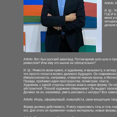
Artinfo:
И. Ш.: 
ГЦСИ в 
меня ут
четырех
делали 
Artinfo: Вот был русский авангард. Потом время шло-шло и п
ремеслом? Или ему это нынче не обязательно?
И. Ш.: Ремесло всем нужно, и художнику, и музыканту, и акте
что просто попал в космос далекого будущего. Он современен,
Импрессионисты, например, отвергли черную краску, а Матис
Правда, прибавил идеи пространства, геометрии, текста.
Художник, с одной стороны обязан искать новую форму. Он н
абстрактной. Плохой художник обманывает. Он выдает произво
Должен ли он, например, уметь рисовать с натуры? Все зависи
Artinfo: Игорь, сформулируй, пожалуйста, свою концепцию тво
Форма должна действовать. Я могу нарисовать точь в точь по
его. Для этого он применяет новые материалы, новые формы,