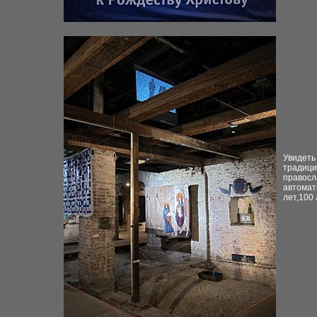
Увидеть
традици
правосл
автомат
лет,100 