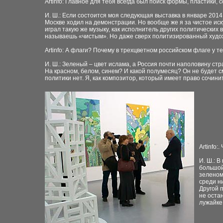
Artinfo: Главное для тебя всегда был поиск формы, пластики
И. Ш.: Если состоится моя следующая выставка в январе 2014 
Москве ходил на демонстрации. Но вообще же я за чистое искус
играл такую же музыку, как исполнитель других политических 
называешь «чистым». Но даже сверх политизированный худо
Artinfo: А флаги? Почему в трехцветном российском флаге у 
И. Ш.: Зеленый – цвет ислама, а Россия почти наполовину ст
На красном, белом, синем? И какой полумесяц? Он не будет см
политики нет. Я, как композитор, который имеет право сочини
Artinfo
И. Ш.: 
большой
зеленом
среди ни
Другой 
не остан
лужайке