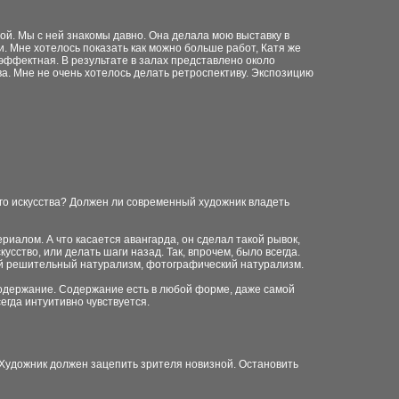
ой. Мы с ней знакомы давно. Она делала мою выставку в
. Мне хотелось показать как можно больше работ, Катя же
эффектная. В результате в залах представлено около
ва. Мне не очень хотелось делать ретроспективу. Экспозицию
ного искусства? Должен ли современный художник владеть
риалом. А что касается авангарда, он сделал такой рывок,
сство, или делать шаги назад. Так, впрочем, было всегда.
мый решительный натурализм, фотографический натурализм.
содержание. Содержание есть в любой форме, даже самой
егда интуитивно чувствуется.
. Художник должен зацепить зрителя новизной. Остановить