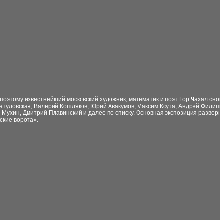
поэтому известнейший московский художник, математик и поэт Гор Чахал сно
атуловская, Валерий Кошляков, Юрий Авакумов, Максим Ксута, Андрей Филип
 Мухин, Дмитрий Плавинский и далее по списку. Основная экспозиция разверн
ские ворота».