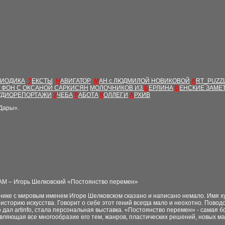
РИОДИКА
Т
ЕКСТЫ
Н
АВИГАТОР
М
АН с ЛЮДМИЛОЙ НОВИКОВОЙ
A
RT_PUZZ
Т ФОН С ОКСАНОЙ САРКИСЯН
МОЛОЧНИКОВ ИЗ
Б
ЕРЛИНА
В
ЕНСКИЕ ЗАМЕ
УДИОРЕПОРТАЖИ
У
ЧЕБА
Р
АБОТА
К
ОЛЛЕГИ
А
РХИВ
«Дары».
М – Игорь Шелковский «Постоянство перемен»
нике с мировым именем Игоре Шелковском сказано и написано немало. Имя ху
 историю искусства. Говорит о себе этот гений всегда мало и неохотно. Пово
 дал artinfo, стала персональная выставка. «Постоянство перемен» - самая 
вляющая все многообразие его тем, жанров, пластических решений, новых м