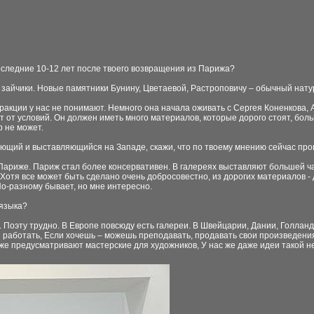
 последние 10-12 лет после твоего возвращения из Парижа?
 зайчики. Новые памятники Бунину, Цветаевой, Растроповичу – обычный натурал
тракции у нас не понимают. Немного она начала оживать с Сергея Коненкова
ит от условий. Он должен иметь много материалов, которые дорого стоят, бо
р не может.
ботающий и выставляющийся на Западе, скажи, что по твоему мнению сейчас п
в Париже. Париж стал более консервативен. В галереях выставляют большей ч
Хотя все может быть сделано очень добросовестно, из дорогих материалов - 
По-разному бывает, но мне интересно.
 языка?
. Поэту трудно. В Европе повсюду есть галереи. В Швейцарии, Дании, Голлан
 работать, Если хочешь – можешь преподавать, продавать свои произведения.
 же предусматривают мастерские для художников, У нас же даже идеи такой н