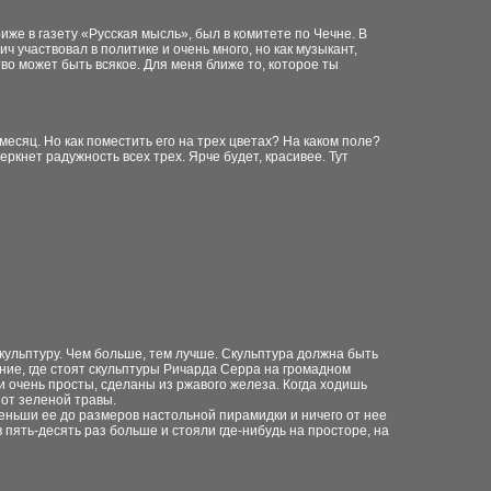
иже в газету «Русская мысль», был в комитете по Чечне. В
ч участвовал в политике и очень много, но как музыкант,
тво может быть всякое. Для меня ближе то, которое ты
есяц. Но как поместить его на трех цветах? На каком поле?
ркнет радужность всех трех. Ярче будет, красивее. Тут
кульптуру. Чем больше, тем лучше. Скульптура должна быть
ие, где стоят скульптуры Ричарда Серра на громадном
 очень просты, сделаны из ржавого железа. Когда ходишь
 от зеленой травы.
еньши ее до размеров настольной пирамидки и ничего от нее
в пять-десять раз больше и стояли где-нибудь на просторе, на