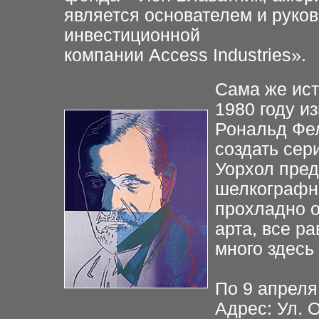
является основателем и рук
инвестиционной
компании Access Industries».
Сама же ист
1980 году и
Рональд Фе
создать сер
Уорхол пред
шелкографн
прохладно о
арта, все р
много здесь
По 9 апреля
Адрес: Ул. 