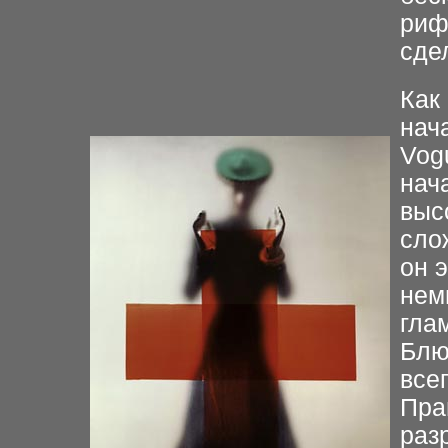
риф
сде
Как
нач
Vog
нач
выс
сло
он 
нем
гла
Блю
все
Пра
раз