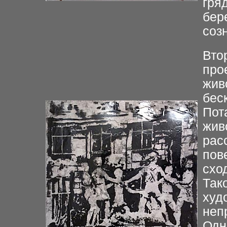
гря
бер
соз
Вто
про
жив
бес
Пот
жив
рас
пов
схо
Так
худ
неп
Одн