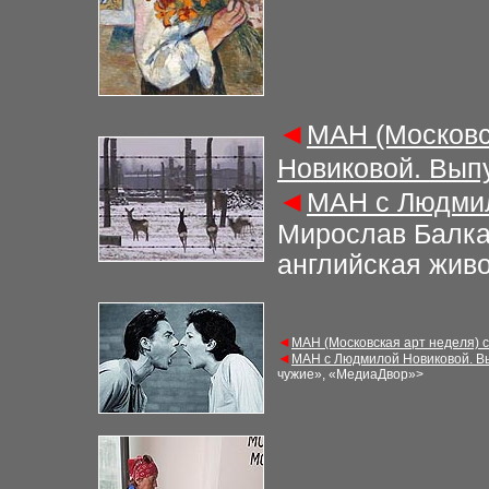
◄
МАН (Московс
Новиковой. Вып
◄
МАН с Людмил
Мирослав Балк
английская жив
◄
МАН (Московская арт неделя) 
◄
МАН с Людмилой Новиковой. В
чужие», «МедиаДвор»>