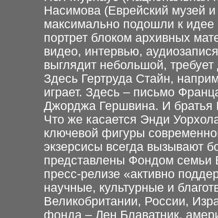
Насимова (Еврейский музей и 
максимально подошли к идее 
портрет блоком архивных мате
видео, интервью, аудиозаписям
выглядит небольшой, требует 
Здесь Гертруда Стайн, наприм
играет. Здесь – письмо Франц
Джорджа Гершвина. И братья 
Что же касается Энди Уорхола
ключевой фигуры современного
экзерсисы всегда вызывают б
представлены Фондом семьи Б
пресс-релизе «активно подде
научные, культурные и благо
Великобритании, России, Изра
фонда – Лен Блаватник, амер