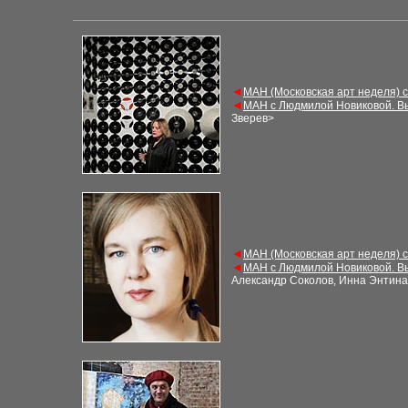
◄
МАН (Московская арт неделя) 
◄
МАН с Людмилой Новиковой. В
Зверев
>
◄
МАН (Московская арт неделя) 
◄
МАН с Людмилой Новиковой. В
Александр Соколов, Инна Энтина