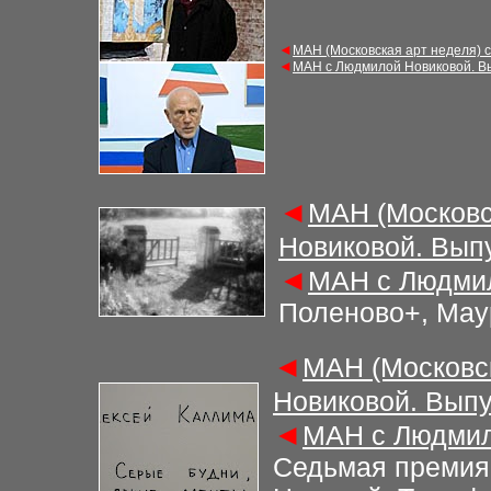
◄
МАН (Московская арт неделя) 
◄
МАН с Людмилой Новиковой. В
◄
МАН (Московс
Новиковой. Вып
◄
МАН с Людмил
Поленово+, Мау
◄
МАН (Московс
Новиковой. Выпу
◄
МАН с Людмил
Седьмая премия