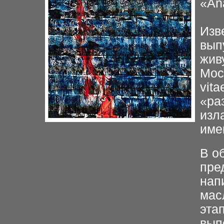
«An
Изв
вып
жив
Мос
vit
«ра
изл
име
В о
пре
нап
мас
эта
вып