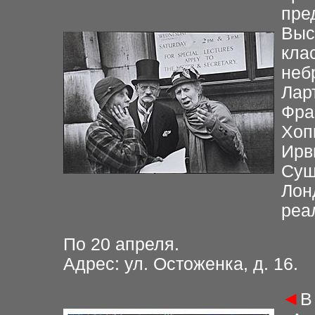
пре
Выс
кла
неб
Лар
Фра
Хоп
Ирв
Суш
Лон
реа
По 20 апреля.
Адрес: ул. Остоженка, д. 16.
◄
В