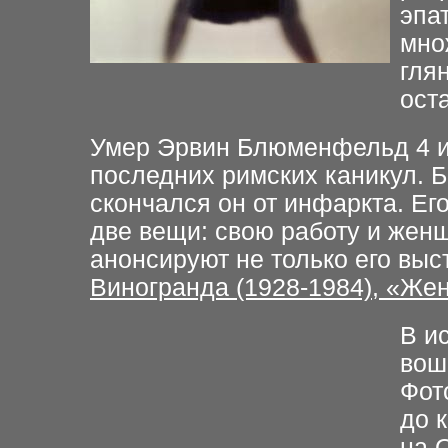
эпа
мно
гля
ост
Умер Эрвин Блюменфельд 4 ию
последних римских каникул. Б
скончался он от инфаркта. Его
две вещи: свою работу и жен
анонсируют не только его выс
Виногранда (1928-1984), «Ж
В и
вош
Фот
до 
на 