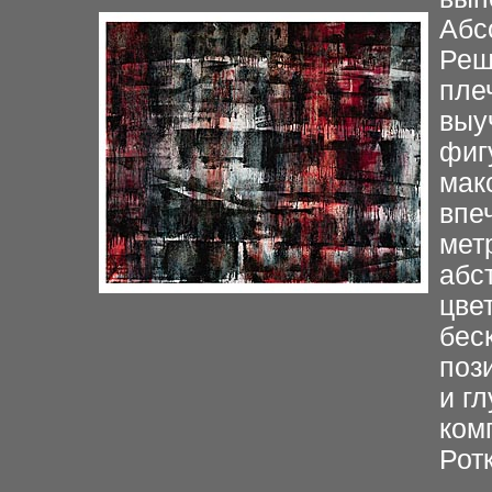
Абс
Реш
пле
выу
фиг
мак
впе
метр
абс
цве
бес
поз
и г
ком
Ротк