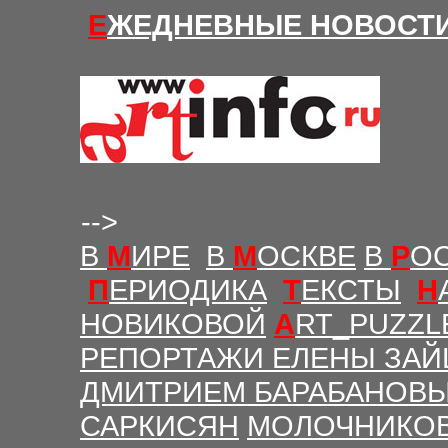
Е
ЖЕДНЕВНЫЕ Н
ОВОСТ
-->
В
М
ИРЕ
В
М
ОСКВЕ
В
Р
О
П
ЕРИОДИКА
Т
ЕКСТЫ
Н
НОВИКОВОЙ
A
RT_PUZZL
РЕПОРТАЖИ ЕЛЕНЫ ЗАЙ
ДМИТРИЕМ БАРАБАНОВ
САРКИСЯН
МОЛОЧНИКО