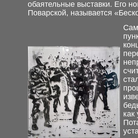
обаятельные выставки. Его н
Поварской, называется «Беск
Сам
пун
кон
пер
неп
счи
ста
про
изв
бед
как
Пот
уст