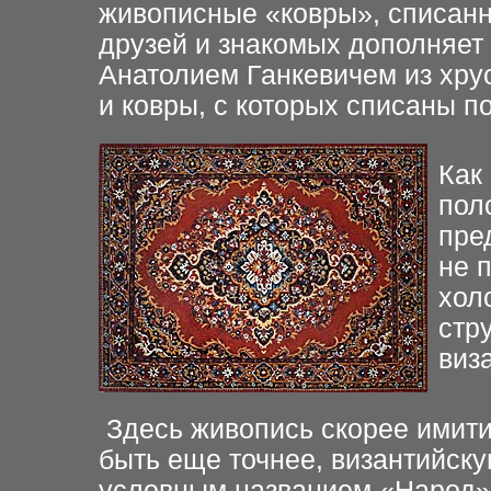
живописные «ковры», списанн
друзей и знакомых дополняет
Анатолием Ганкевичем из хрус
и ковры, с которых списаны п
Как
пол
пре
не 
хол
стр
виз
Здесь живопись скорее имитир
быть еще точнее, византийск
условным названием «Народ»