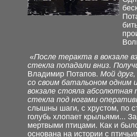
бес
Пот
бит
про
Вол
«
После теракта в вокзале вз
стекла попадали вниз. Получ
Владимир Потапов.
Мой друг,
со своим батальоном одним и
вокзале стояла абсолютная 
стекла под ногами оператив
слышны шаги, с хрустом, по с
голубь хлопает крыльями... За
мертвыми птицами. Как и был
основана на истории с птичьи