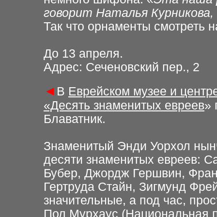
говорит Наталья Курникова,
Так что орнаменты смотреть н
До 13 апреля.
Адрес: Сеченовский пер., 2
◄
В
Еврейском музее и центре
«Десять знаменитых евреев
»
Блаватник.
Знаменитый Энди Уорхол нынч
десяти знаменитых евреев: С
Бубер, Джордж Гершвин, Фран
Гертруда Стайн, Зигмунд Фре
значительные, а под час, про
Пол Мурхаус (Национальная п