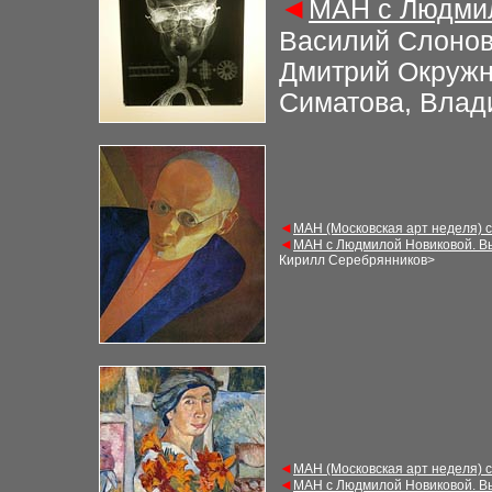
◄
МАН с Людмил
Василий Слонов
Дмитрий Окружн
Симатова, Влад
◄
МАН (Московская арт неделя) 
◄
МАН с Людмилой Новиковой. В
Кирилл Серебрянников
>
◄
МАН (Московская арт неделя) 
◄
МАН с Людмилой Новиковой. В