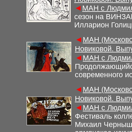
◄
МАН с Людмил
сезон на ВИНЗАВ
Илларион Голиц
◄
МАН (Московс
Новиковой. Вып
◄
МАН с Людмил
Продолжающийс
современного ис
◄
МАН (Московс
Новиковой. Вып
◄
МАН с Людмил
Ф
естиваль колл
Михаил Чернышо