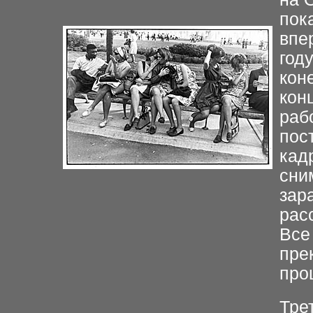
пок
впе
году
кон
кон
раб
пос
кад
сни
зар
рас
Все
пре
про
Тре