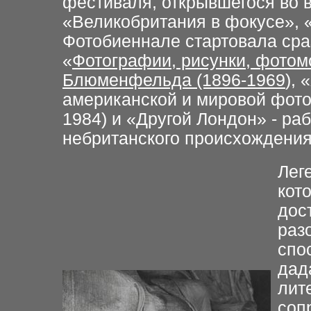
фестиваля, открывшегося во в
«Великобритания в фокусе»,
Фотобиеннале стартовала сра
«
Фотографии, рисунки, фото
Блюменфельда (1896-1969
),
«
американской и мировой фото
1984) и «Другой Лондон» - р
небританского происхождения
Лег
кот
дос
раз
спо
дад
лит
соп