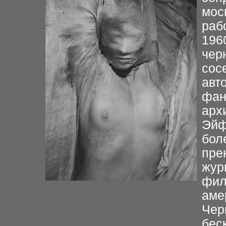
мос
раб
196
чер
сос
авт
фан
арх
Эйф
бол
пре
жур
фил
аме
Чер
бес