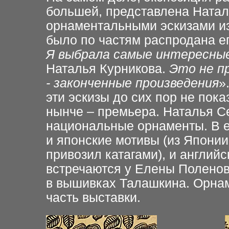
большей, представлена Ната
орнаментальными эскизами из
было по частям распродана ег
Я выбрала самые интересны
Наталья Курникова.
Это не п
- законченные произведения
»
эти эскизы до сих пор не пок
нынче – премьера. Наталья С
национальные орнаменты. В е
и японские мотивы (из Япони
привозил катагами), и английс
встречаются у Елены Поленов
в вышивках Талашкина. Орнам
часть выставки.