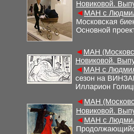
Новиковой. Вып
◄
МАН с Людмил
Московская бие
Основной проек
◄
МАН (Московс
Новиковой. Выпу
◄
МАН с Людмил
сезон на ВИНЗАВ
Илларион Голиц
◄
МАН (Московс
Новиковой. Вып
◄
МАН с Людмил
Продолжающийс