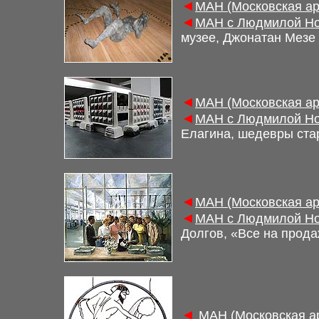
◄
М
АН (Московская а
◄
М
АН с Людмилой Но
музее, Джонатан Мезе
◄
М
АН (Московская а
◄
М
АН с Людмилой Но
Елагина, шедевры ста
◄
М
АН (Московская а
◄
М
АН с Людмилой Но
Долгов, «Все на прода
◄
М
АН (Московская а