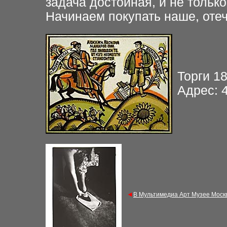
задача достойная, и не только
Начинаем покупать наше, оте
Торги 18
Адрес: 4
◄
В Мультимедиа Арт Музее Моск