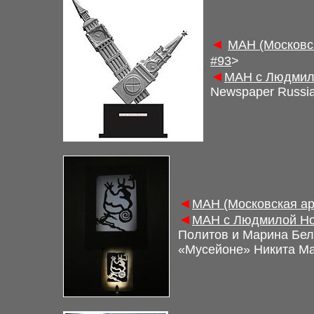
◄
М
АН (Московс
#9
3
>
◄
М
АН с Людмил
Newspaper Russi
◄
М
АН (Московская а
◄
М
АН с Людмилой Но
Политов и Марина Бе
«Мусейоне»
Никита
Ма