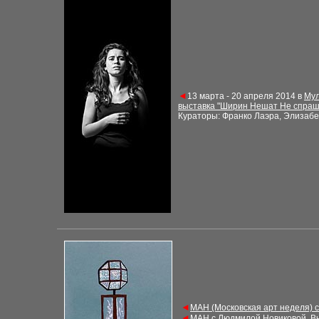
◄
13
марта -
20
апреля 2014 в
Мул
выставка
"
Ширин Нешат Не спраши
Кураторы: Франко Лаэра, Элизаб
◄
МАН (Московская арт неделя) 
◄
МАН с Людмилой Новиковой. В