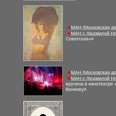
◄
М
АН (Московская а
◄
М
АН с Людмилой Но
Советская»
>
◄
М
АН (Московская а
◄
М
АН с Людмилой Но
вручена в кинотеатре
Венкову
>