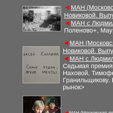
◄
МАН (Московс
Новиковой. Вып
◄
МАН с Людмил
Поленово+, Мау
◄
МАН (Московс
Новиковой. Выпу
◄
МАН с Людмил
Седьмая премия
Наховой, Тимоф
Гранильщикову.
рынок
>
◄
МАН (Московская ар