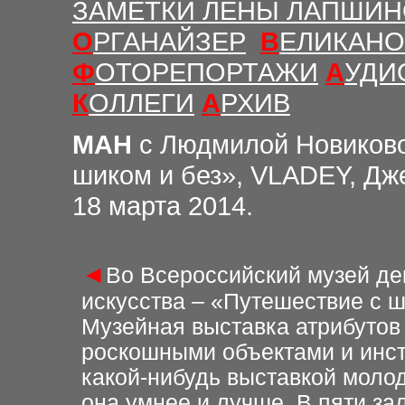
ЗАМЕТКИ ЛЕНЫ ЛАПШИ
О
РГАНАЙЗЕР
В
ЕЛИКАНО
Ф
ОТОРЕПОРТАЖИ
А
УДИ
К
ОЛЛЕГИ
А
РХИВ
МАН
с Людмилой Новиков
шиком и без», VLADEY, Дж
18 марта 2014.
◄
Во Всероссийский музей де
искусства – «Путешествие с ш
Музейная выставка атрибутов п
роскошными объектами и инст
какой-нибудь выставкой молод
она умнее и лучше. В пяти за