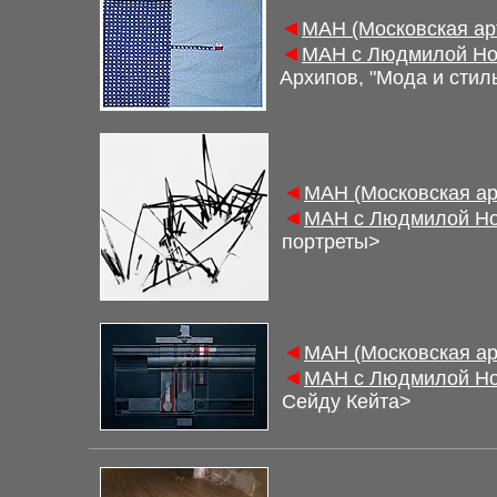
◄
М
АН (Московская а
◄
М
АН с Людмилой Но
Архипов,
"
Мода и стил
◄
М
АН (Московская а
◄
М
АН с Людмилой Но
портреты
>
◄
М
АН (Московская а
◄
М
АН с Людмилой Но
Сейду Кейта
>