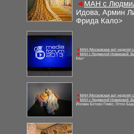
◄
М
АН с Людми
Идова, Армин Ли
Фрида Кало
>
◄
М
АН (Московская арт неделя) 
◄
М
АН с Людмилой Новиковой. В
Кац
>
◄
М
АН (Московская арт неделя) 
◄
М
АН с Людмилой Новиковой. В
Йосман Ботеро Гомес, Отгоо Бад