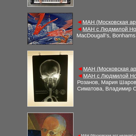
◄
МАН (Московская ар
◄
МАН с Людмилой Нов
MacDougall’s, Bonhams
◄
МАН (Московская ар
◄
МАН с Людмилой Но
Розанов, Мария Шаров
Симатова, Владимир 
◄
МАН (Московская арт неделя) 