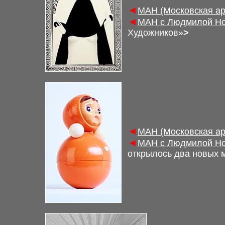
◄
М
АН (Московская а
◄
М
АН с Людмилой Но
Художников»
>
◄
М
АН (Московская а
◄
М
АН с Людмилой Но
открылось два новых м