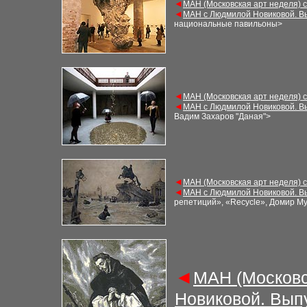
◄
М
АН (Московская арт неделя) 
◄
М
АН с Людмилой Новиковой. В
национальные павильоны
>
◄
М
АН (Московская арт неделя) 
◄
М
АН с Людмилой Новиковой. В
Вадим Захаров
"
Даная
"
>
◄
М
АН (Московская арт неделя) 
◄
М
АН с Людмилой Новиковой. В
репетиций», «Recycle», Домир М
◄
М
АН (Московс
Новиковой. Вып