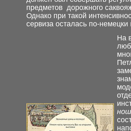
предметов дорожного саквоя
Однако при такой интенсивнос
сервиза осталась по-немецки
На 
люб
мно
Пет
зам
зна
мод
отд
инс
нош
сос
нап