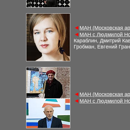
◄
МАН (Московская ар
◄
МАН с Людмилой Но
Караблин, Дмитрий Ка
Гробман, Евгений Гра
◄
МАН (Московская ар
◄
МАН с Людмилой Но