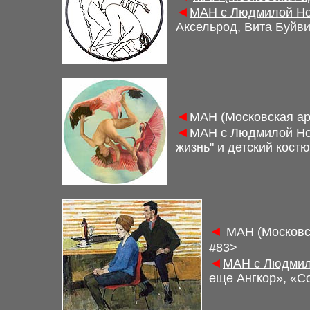
◄
М
АН с Людмилой Но
Аксельрод, Вита Буйви
◄
М
АН (Московская а
◄
М
АН с Людмилой Но
жизнь
"
и детский кост
◄
М
АН (Московс
#83
>
◄
М
АН с Людмил
еще Ангкор», «С