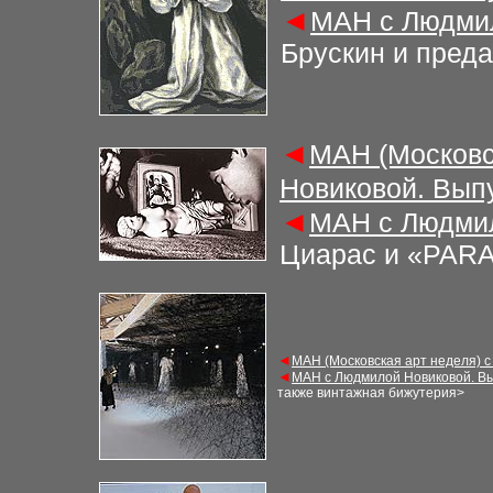
◄
М
АН с Людми
Брускин и пред
◄
М
АН (Московс
Новиковой. Вып
◄
М
АН с Людми
Циарас и «PARA
◄
М
АН (Московская арт неделя) 
◄
М
АН с Людмилой Новиковой. В
также винтажная бижутерия
>