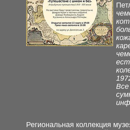
Пет
чем
кот
бол
кож
кар
чем
ест
кол
197
Все
сум
инф
Региональная коллекция музе