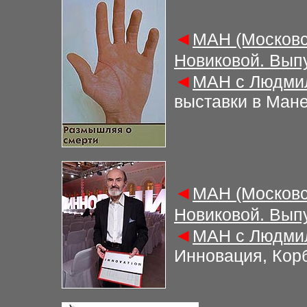
◄
М
АН (Московс
Новиковой. Вып
◄
М
АН с Людми
выставки в Ман
◄
М
АН (Московс
Новиковой. Вып
◄
М
АН с Людми
Инновация, Кор