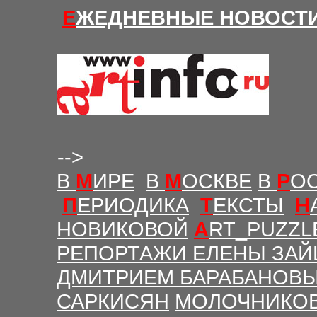
Е
ЖЕДНЕВНЫЕ Н
ОВОСТ
-->
В
М
ИРЕ
В
М
ОСКВЕ
В
Р
О
П
ЕРИОДИКА
Т
ЕКСТЫ
Н
НОВИКОВОЙ
A
RT_PUZZL
РЕПОРТАЖИ ЕЛЕНЫ ЗАЙ
ДМИТРИЕМ БАРАБАНОВ
САРКИСЯН
МОЛОЧНИКО