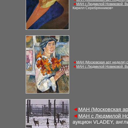
◄
МАН с Людмилой Новиковой. В
Кирилл Серебрянников
>
◄
МАН (Московская арт неделя) 
◄
МАН с Людмилой Новиковой. В
◄
МАН (Московская ар
◄
МАН с Людмилой Но
аукцион
VLADEY, англ