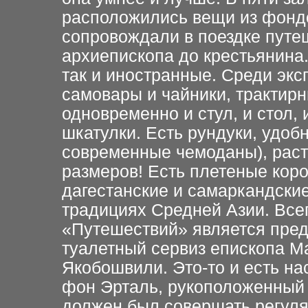
расположились вещи из фондо
сопровождали в поездке путе
архиепископа до крестьянина
так и иностранные. Среди экс
самовары и чайники, трактир
одновременно и стул, и стол,
шкатулки. Есть рундуки, удоб
современные чемоданы), рас
размеров! Есть плетеные кор
дагестанские и самаркандски
традициях Средней Азии. Все
«Путешествий» является пред
туалетный сервиз епископа М
Якобошвили. Это-то и есть н
фон Эрталь, рукоположенный в
должен был совершать регуля