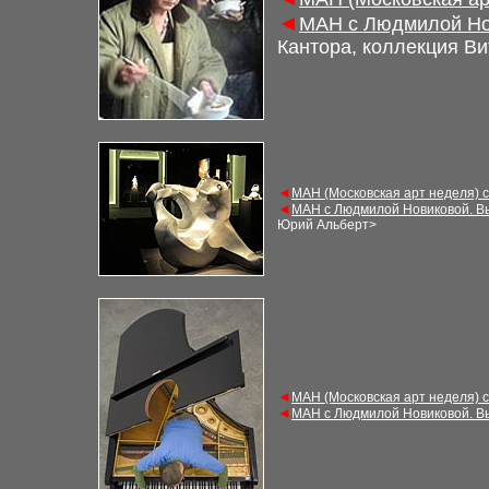
◄
МАН с Людмилой Но
Кантора, коллекция В
◄
МАН (Московская арт неделя) 
◄
МАН с Людмилой Новиковой. В
Юрий Альберт
>
◄
МАН (Московская арт неделя) 
◄
МАН с Людмилой Новиковой. В