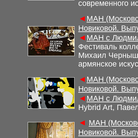
современного ис
◄
МАН (Московс
Новиковой. Вып
◄
МАН с Людмил
Ф
естиваль колл
Михаил Чернышо
армянское иску
◄
МАН (Московс
Новиковой. Вып
◄
МАН с Людмил
Hybrid Art, Паве
◄
М
АН (Москов
Новиковой. Вып