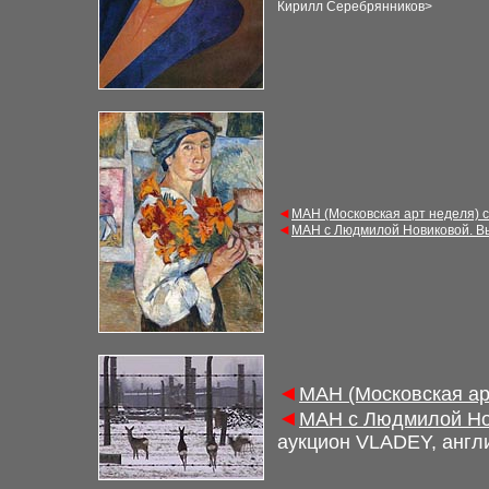
Кирилл Серебрянников
>
◄
МАН (Московская арт неделя) 
◄
МАН с Людмилой Новиковой. В
◄
МАН (Московская ар
◄
МАН с Людмилой Но
аукцион
VLADEY, англ