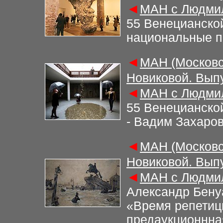
◄
М
АН с Людми
55 Венецианско
национальные 
◄
М
АН (Московс
Новиковой. Вып
◄
М
АН с Людми
55 Венецианско
- Вадим Захаро
◄
М
АН (Московс
Новиковой. Вып
◄
М
АН с Людми
Александр Бенуа
«Время репетици
предаукционнна