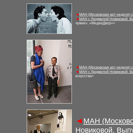
◄
МАН (Московская арт неделя) 
◄
МАН с Людмилой Новиковой. В
чужие», «МедиаДвор»>
◄
МАН (Московская арт неделя) 
◄
МАН с Людмилой Новиковой. В
искусства>
◄
МАН (Московс
Новиковой. Вып