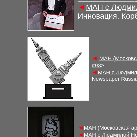
◄
М
АН с Людми
Инновация, Кор
◄
М
АН (Московс
#9
3
>
◄
М
АН с Людмил
Newspaper Russi
◄
М
АН (Московская а
◄
М
АН с Людмилой Но