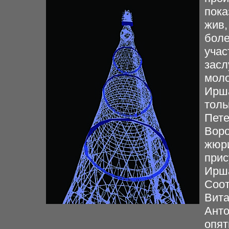
пока
жив,
боле
учас
засл
моло
Ирша
толь
Пете
Воро
жюри
прис
Ирша
Соот
Вита
Анто
опят