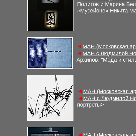
Политов и Марина Бе
«Мусейоне»
Никита
Ма
◄
М
АН (Московская а
◄
М
АН с Людмилой Но
Архипов,
"
Мода и стил
◄
М
АН (Московская а
◄
М
АН с Людмилой Но
портреты
>
◄
М
АН (Московская а