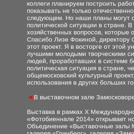
коллеги планируем построить рабо
показывать не только отечественное
следующем. Но наши планы могут с
политической ситуации в стране. В
хозяйственных вопросов, которые 
Cпасибо Лизе Фокиной, директору О
этот проект. Я в восторге от этой 
лучшими молодыми творческими сил
людей, проработавших в системе б
политическая ситуация в стране, ч
общемосковский культурный проек
использования в других больших го
◄
В выставочном зале Замосковоре
Выставка в рамках Х Международн
«Фотобиеннале 2014» открывает но
Объединение «Выставочные залы 
галерея «Гринберг», галерея «Замо