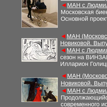
◄
МАН с Людмил
Московская бие
Основной проек
◄
МАН (Московс
Новиковой. Выпу
◄
МАН с Людмил
сезон на ВИНЗАВ
Илларион Голиц
◄
МАН (Московс
Новиковой. Вып
◄
МАН с Людмил
Продолжающийс
современного ис