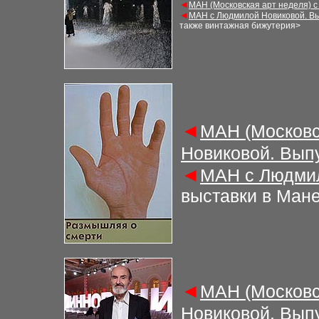
◄
М
АН (Московская арт неделя) 
◄
М
АН с Людмилой Новиковой. В
также винтажная бижутерия
>
◄
М
АН (Московс
Новиковой. Вып
◄
М
АН с Людми
выставки в Ман
◄
М
АН (Московс
Новиковой. Вып