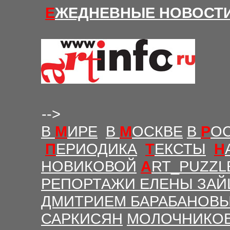
Е
ЖЕДНЕВНЫЕ Н
ОВОСТ
-->
В
М
ИРЕ
В
М
ОСКВЕ
В
Р
О
П
ЕРИОДИКА
Т
ЕКСТЫ
Н
НОВИКОВОЙ
A
RT_PUZZL
РЕПОРТАЖИ ЕЛЕНЫ ЗАЙ
ДМИТРИЕМ БАРАБАНОВ
САРКИСЯН
МОЛОЧНИКО