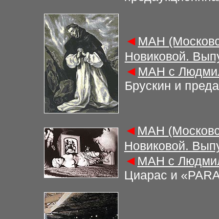
◄
М
АН (Московс
Новиковой. Вып
◄
М
АН с Людми
Брускин и пред
◄
М
АН (Московс
Новиковой. Вып
◄
М
АН с Людми
Циарас и «PARA