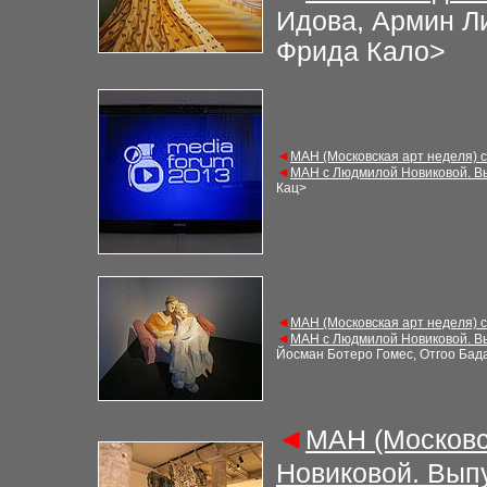
Идова, Армин Ли
Фрида Кало
>
◄
М
АН (Московская арт неделя) 
◄
М
АН с Людмилой Новиковой. В
Кац
>
◄
М
АН (Московская арт неделя) 
◄
М
АН с Людмилой Новиковой. В
Йосман Ботеро Гомес, Отгоо Бад
◄
М
АН (Московс
Новиковой. Вып