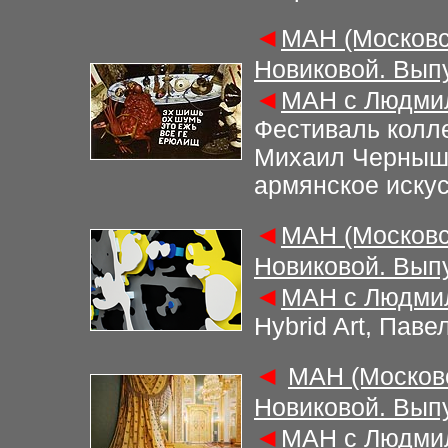
◄
МАН (Московс
Новиковой. Вып
◄
МАН с Людмил
Ф
естиваль колл
Михаил Чернышо
армянское иску
◄
МАН (Московс
Новиковой. Вып
◄
МАН с Людмил
Hybrid Art, Паве
◄
М
АН (Москов
Новиковой. Вып
◄
М
АН с Людми