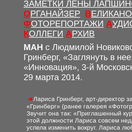
ЗАМЕТКИ ЛЕНЫ ЛАПШИ
О
РГАНАЙЗЕР
В
ЕЛИКАНО
Ф
ОТОРЕПОРТАЖИ
А
УДИ
К
ОЛЛЕГИ
А
РХИВ
МАН
с Людмилой Новиков
Гринберг, «Заглянуть в не
«Инновация», 3-й Московс
29 марта 2014.
◄
Лариса Гринберг, арт-директор 
«Гринберг» (ранее
галерея «Фотогр
Звучит она так: «Приглашенный ку
этой должности Лариса совсем неда
успела изменить вокруг. Лариса л