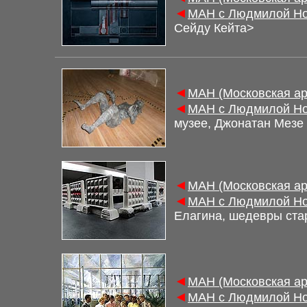
◄
М
АН с Людмилой Но
Сейду Кейта
>
◄
М
АН (Московская а
◄
М
АН с Людмилой Но
музее, Джонатан Мезе
◄
М
АН (Московская а
◄
М
АН с Людмилой Но
Елагина, шедевры ста
◄
М
АН (Московская а
◄
М
АН с Людмилой Но