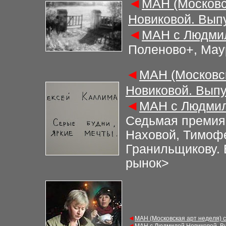
◄
МАН (Московс
Новиковой. Вып
◄
МАН с Людмил
Поленово+, Мау
◄
МАН (Московс
Новиковой. Выпу
◄
МАН с Людмил
Седьмая премия
Наховой, Тимоф
Гранильщикову.
рынок
>
◄
МАН (Московская арт неделя) 
◄