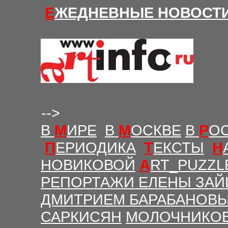
Е
ЖЕДНЕВНЫЕ Н
ОВОСТ
-->
В
М
ИРЕ
В
М
ОСКВЕ
В
Р
О
П
ЕРИОДИКА
Т
ЕКСТЫ
Н
НОВИКОВОЙ
A
RT_PUZZL
РЕПОРТАЖИ ЕЛЕНЫ ЗАЙ
ДМИТРИЕМ БАРАБАНОВ
САРКИСЯН
МОЛОЧНИКО