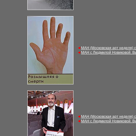
◄
М
АН (Московская арт неделя) 
◄
М
АН с Людмилой Новиковой. В
◄
М
АН (Московская арт неделя) 
◄
М
АН с Людмилой Новиковой. В