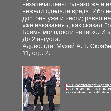
незапечатлены, однако же и н
нежели сделали вреда. Ибо не
достоин уже и чести; равно н
уже наказания», как сказал Г
Бремя молодости нелегко. И э
До 2 августа.
Адрес: где: Музей А.Н. Скряб
11, стр. 2
.
◄
МАН (Московская арт неделя) 
◄
МАН с Людмилой Новиковой. В
искусства «Манифеста-10
. Инте