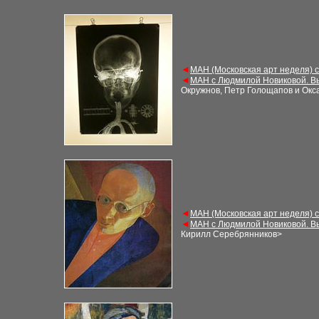
◄
МАН (Московская арт неделя) 
◄
МАН с Людмилой Новиковой. В
Окружнов, Петр Голощапов и Окс
◄
МАН (Московская арт неделя) 
◄
МАН с Людмилой Новиковой. В
Кирилл Серебрянников
>