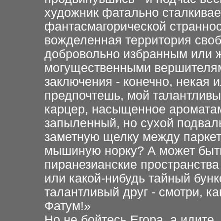
художник фатально сталкивае
фантасмагорической странно
вожделенная территория своб
добровольно избранным или 
могущественными вершителям
заключения - конечно, некая 
предпочтешь, мой талантливы
карцер, насыщенное аромата
запыленный, но сухой подвал
заметную щелку между паркет
мышиную норку? А может быт
пиранезианские пространства
или какой-нибудь тайный бун
талантливый друг - смотри, ка
Фатум!»
Но не бойтесь Егора, а идите,