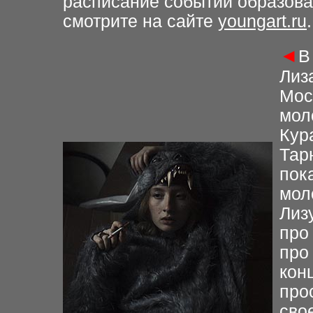
расписание событий образов
смотрите на сайте
youngart.ru
.
◄
В
Лиз
Мос
мол
Кур
Тар
пок
мол
Лиз
про
про
кон
про
сво