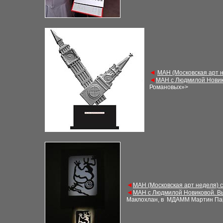
◄
М
АН (Московская арт 
◄
М
АН с Людмилой Новик
Романовых»
>
◄
М
АН (Московская арт неделя) 
◄
М
АН с Людмилой Новиковой. В
Маклохлан, в
МДАММ
Мартин Па