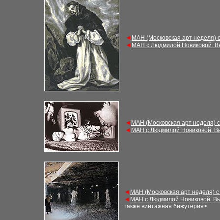
◄
М
АН (Московская арт неделя)
◄
М
АН с Людмилой Новиковой. 
◄
М
АН (Московская арт неделя) 
◄
М
АН с Людмилой Новиковой. В
◄
М
АН (Московская арт неделя) 
◄
М
АН с Людмилой Новиковой. В
также винтажная бижутерия
>