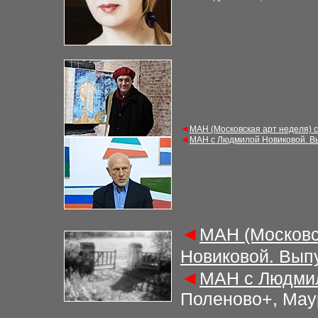
◄
МАН (Московская арт неделя) 
◄
МАН с Людмилой Новиковой. В
◄
МАН (Московс
Новиковой. Вып
◄
МАН с Людмил
Поленово+, Мау