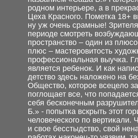
родном интерьере, а в прекр
Цеха Красного. Пометка 18+ в
ну уж очень срамные! Зрител
периоде смотреть возбуждаю
пространство – один из плюсо
плюс – мастеровитость худож
профессиональная выучка. Г
является ребенок. И как напи
детство здесь наложено на бе
Общество, которое всецело за
поглощает все, что попадается
себя бесконечным разрушите
Б.» - попытка вскрыть этот г
человеческого по вертикали.
и свое бесстыдство, свой нена
работах наконец-то уязвим, т