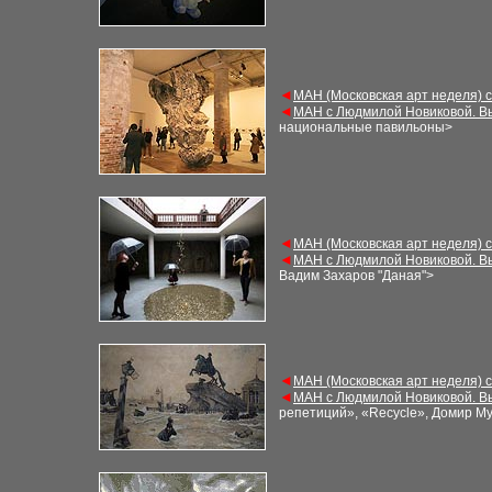
◄
М
АН (Московская арт неделя) 
◄
М
АН с Людмилой Новиковой. В
национальные павильоны
>
◄
М
АН (Московская арт неделя) 
◄
М
АН с Людмилой Новиковой. В
Вадим Захаров
"
Даная
"
>
◄
М
АН (Московская арт неделя) 
◄
М
АН с Людмилой Новиковой. В
репетиций», «Recycle», Домир М