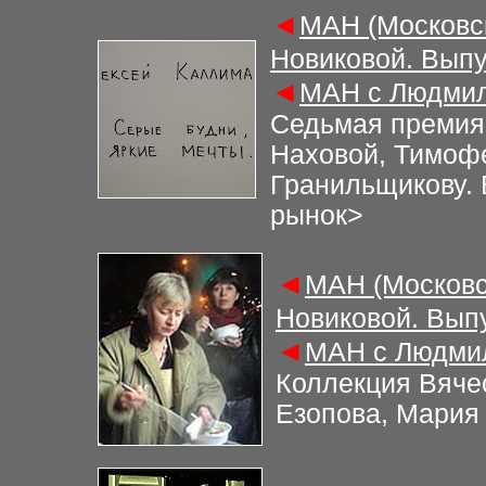
◄
МАН (Московс
Новиковой. Выпу
◄
МАН с Людмил
Седьмая премия
Наховой, Тимоф
Гранильщикову.
рынок
>
◄
МАН (Московс
Новиковой. Вып
◄
МАН с Людмил
Коллекция Вяче
Езопова, Мария