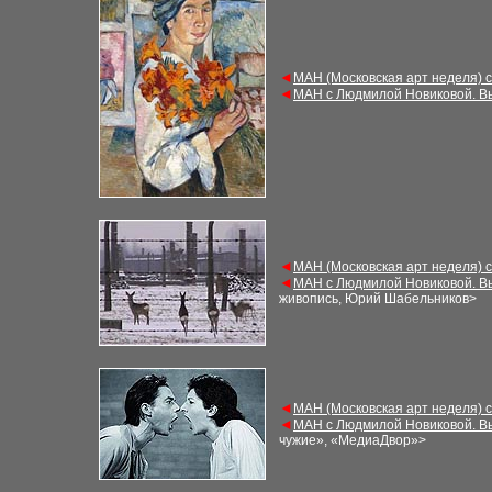
◄
МАН (Московская арт неделя) 
◄
МАН с Людмилой Новиковой. В
◄
МАН (Московская арт неделя) 
◄
МАН с Людмилой Новиковой. В
живопись, Юрий Шабельников
>
◄
МАН (Московская арт неделя) 
◄
МАН с Людмилой Новиковой. В
чужие», «МедиаДвор»>