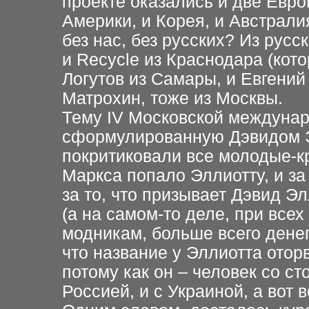
проекте оказались и две Евро
Америки, и Корея, и Австралия
без нас, без русских? Из русс
и Recycle из Краснодара (кот
Логутов из Самары, и Евгений
Матрохин, тоже из Москвы.
Тему IV Московской междунар
сформулированную Дэвидом Э
покритиковали все молодые-кр
Маркса попало Эллиотту, и за
за то, что призывает Дэвид Эл
(а на самом-то деле, при все
модникам, больше всего денег 
что название у Эллиотта отор
потому как он – человек со ст
Россией, и с Украиной, а вот 