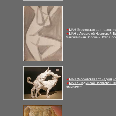
◄
МАН (Московская арт неделя) 
◄
МАН с Людмилой Новиковой. В
Максимилиан Волошин, Юло Соо
◄
МАН (Московская арт неделя) 
◄
МАН с Людмилой Новиковой. В
космизм»>