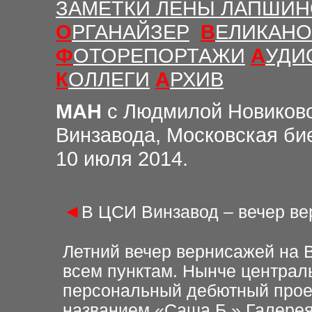
ЗАМЕТКИ ЛЕНЫ ЛАПШИ
О
РГАНАЙЗЕР
В
ЕЛИКАНО
Ф
ОТОРЕПОРТАЖИ
А
УДИ
К
ОЛЛЕГИ
А
РХИВ
МАН
с Людмилой Новиков
Винзавода, Московская би
10 июля 2014.
◄
В ЦСИ Винзавод – вечер ве
Летний вечер вернисажей на 
всем пунктам. Нынче централ
персональный дебютный прое
названием «Саша Б.» Галерея 