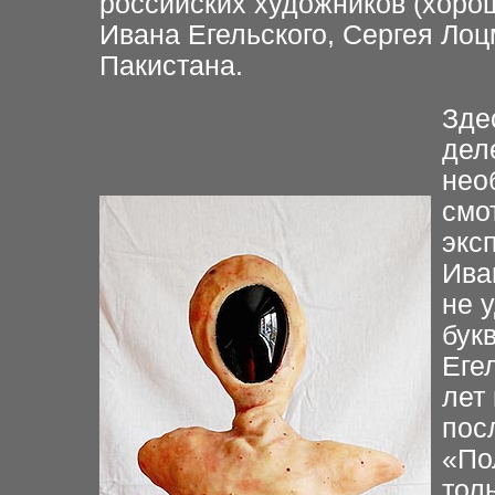
российских художников (хоро
Ивана Егельского, Сергея Лоц
Пакистана.
Зде
дел
нео
смо
экс
Ива
не 
бук
Еге
лет
пос
«По
толь