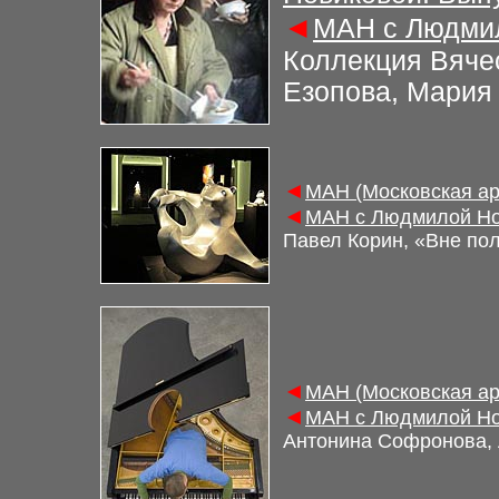
◄
МАН с Людмил
Коллекция Вяче
Езопова, Мария
◄
МАН (Московская ар
◄
МАН с Людмилой Но
Павел Корин, «Вне по
◄
МАН (Московская ар
◄
МАН с Людмилой Но
Антонина Софронова,