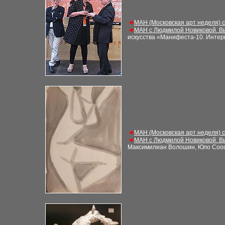
◄
МАН (Московская арт неделя) 
◄
МАН с Людмилой Новиковой. В
искусства «Манифеста-10
. Инте
◄
МАН (Московская арт неделя) 
◄
МАН с Людмилой Новиковой. В
Максимилиан Волошин, Юло Соо