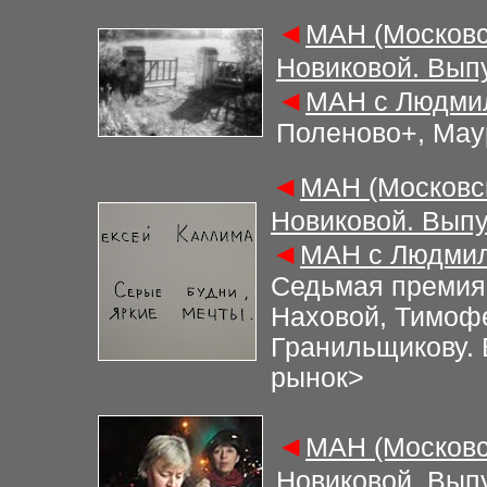
◄
МАН (Московс
Новиковой. Вып
◄
МАН с Людмил
Поленово+, Мау
◄
МАН (Московс
Новиковой. Выпу
◄
МАН с Людмил
Седьмая премия
Наховой, Тимоф
Гранильщикову.
рынок
>
◄
МАН (Московс
Новиковой. Вып