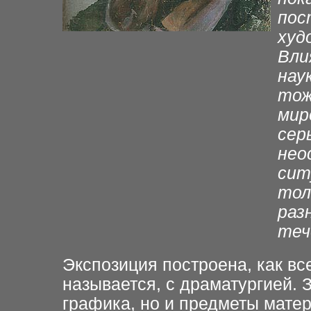
пос
худ
Вли
нау
тож
мир
сер
нео
сит
тол
раз
теч
Экспозиция построена, как все
называется, с драматургией. 
графика, но и предметы матер