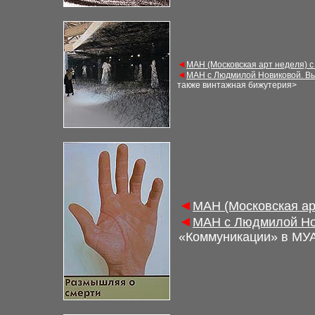
◄
М
АН (Московская арт неделя) 
◄
М
АН с Людмилой Новиковой. В
также винтажная бижутерия
>
◄
М
АН (Московская а
◄
М
АН с Людмилой Но
«Коммуникации» в МУ