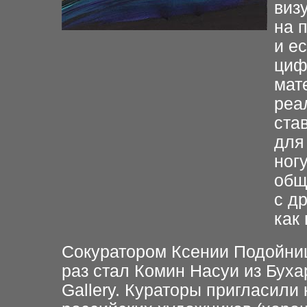
виз
на 
и е
циф
мат
реа
ста
для
ног
общ
с д
как 
Сокуратором Ксении Подойниц
раз стал Комин Насуи из Бухар
Gallery. Кураторы пригласили