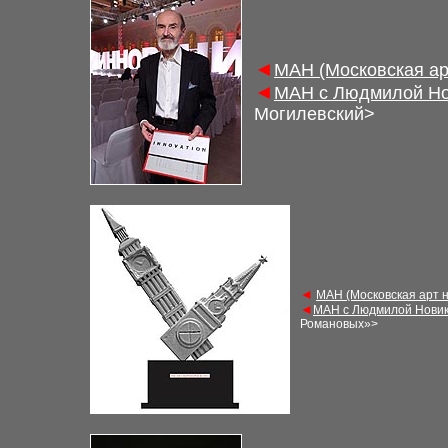
◄
М
АН (Московская а
◄
М
АН с Людмилой Но
Могилевский
>
◄
М
АН (Московская арт 
◄
М
АН с Людмилой Новик
Романовых»
>