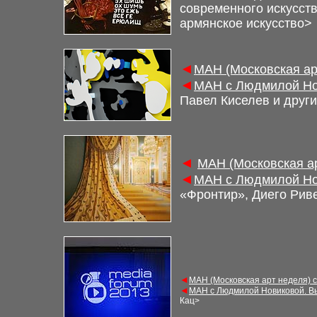
современного искусст
армянское искусство
>
◄
МАН (Московская ар
◄
МАН с Людмилой Но
Павел Киселев и друг
◄
М
АН (Московская а
◄
М
АН с Людмилой Но
«Фронтир», Диего Рив
◄
М
АН (Московская арт неделя) 
◄
М
АН с Людмилой Новиковой. В
Кац
>