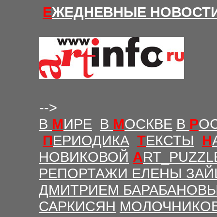
Е
ЖЕДНЕВНЫЕ Н
ОВОСТ
-->
В
М
ИРЕ
В
М
ОСКВЕ
В
Р
О
П
ЕРИОДИКА
Т
ЕКСТЫ
Н
НОВИКОВОЙ
A
RT_PUZZL
РЕПОРТАЖИ ЕЛЕНЫ ЗАЙ
ДМИТРИЕМ БАРАБАНОВ
САРКИСЯН
МОЛОЧНИКО