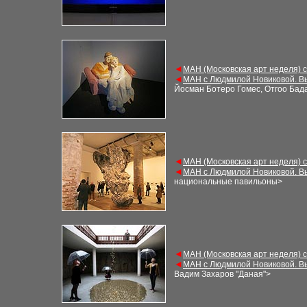
◄
М
АН (Московская арт неделя) 
◄
М
АН с Людмилой Новиковой. В
Йосман Ботеро Гомес, Отгоо Бад
◄
М
АН (Московская арт неделя) 
◄
М
АН с Людмилой Новиковой. В
национальные павильоны
>
◄
М
АН (Московская арт неделя) 
◄
М
АН с Людмилой Новиковой. В
Вадим Захаров
"
Даная
"
>