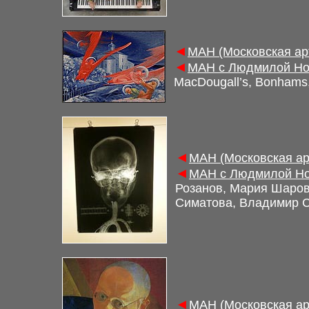
◄
МАН (Московская ар
◄
МАН с Людмилой Нов
MacDougall’s, Bonhams
◄
МАН (Московская ар
◄
МАН с Людмилой Но
Розанов, Мария Шаров
Симатова, Владимир 
◄
МАН (Московская ар