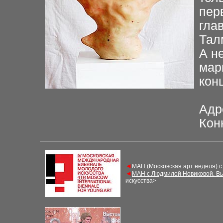
пер
гла
Тал
А н
мар
кон
Адр
Кон
◄
МАН (Московская арт неделя) с
◄
МАН с Людмилой Новиковой. Вы
искусства>