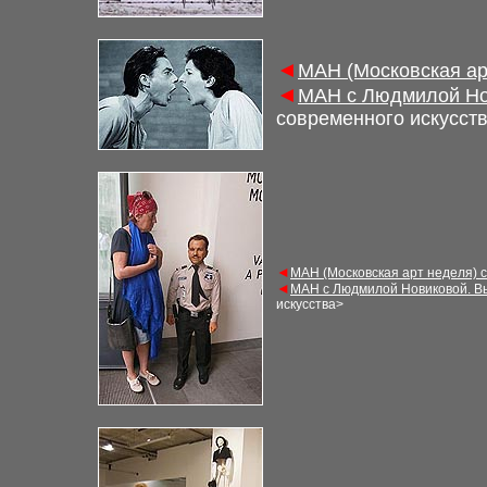
◄
МАН (Московская ар
◄
МАН с Людмилой Но
современного искусст
◄
МАН (Московская арт неделя) 
◄
МАН с Людмилой Новиковой. В
искусства>