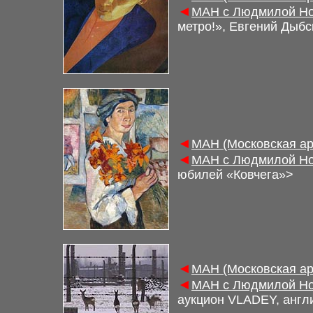
◄
МАН с Людмилой Но
метро!», Евгений Дыбс
◄
МАН (Московская ар
◄
МАН с Людмилой Но
юбилей «Ковчега»>
◄
МАН (Московская ар
◄
МАН с Людмилой Но
аукцион
VLADEY, англ