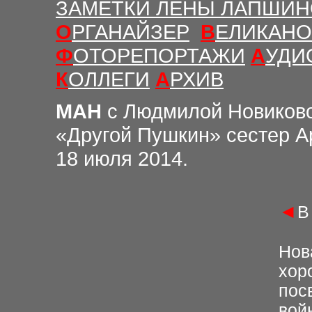
ЗАМЕТКИ ЛЕНЫ ЛАПШИ
О
РГАНАЙЗЕР
В
ЕЛИКАНО
Ф
ОТОРЕПОРТАЖИ
А
УДИ
К
ОЛЛЕГИ
А
РХИВ
МАН
с Людмилой Новиков
«Другой Пушкин» сестер А
18 июля 2014.
◄
В
Нов
хор
пос
вой