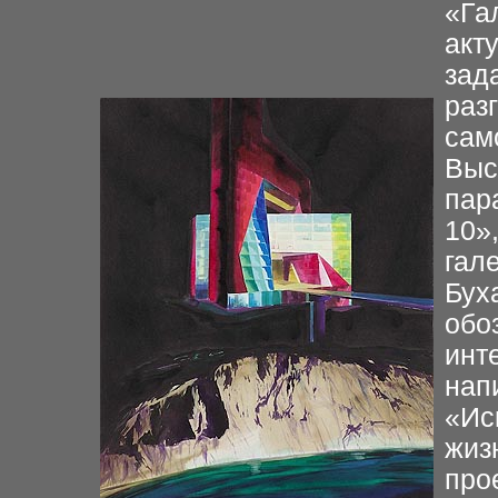
«Га
акт
зад
раз
сам
Выс
пар
10»
гале
Бух
обо
инт
нап
«Ис
жизн
про