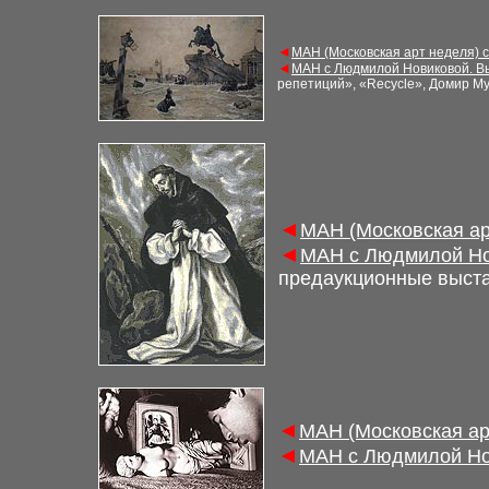
◄
М
АН (Московская арт неделя) 
◄
М
АН с Людмилой Новиковой. В
репетиций», «Recycle», Домир М
◄
М
АН (Московская а
◄
М
АН с Людмилой Но
предаукционные выст
◄
М
АН (Московская а
◄
М
АН с Людмилой Но