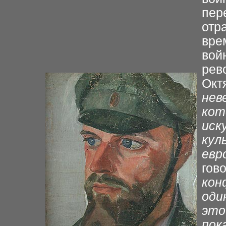
пер
отр
вре
вой
рев
Окт
нев
кот
иск
кул
евр
гов
кон
оди
это
пок