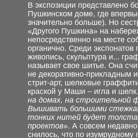
В экспозиции представлено бо
Пушкинском доме, где впервы
значительно больше). Но сест
«Другого Пушкина» на набереж
непосредственно на месте со
органично. Среди экспонатов 
живопись, скульптура и... г
называет свое шитье. Она счи
не декоративно-прикладным и
стрит-арт, шелковые граффити
краской у Маши – игла и шелк.
на домах, на строительной ф
Вышивать большими стежкам
тонких нитей будет толстая
проектов
». А совсем недавн
снилось, что по изумрудному 