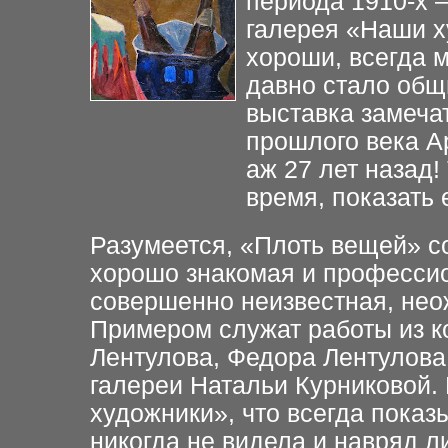
периода 1910-х –
галерея «Наши х
хороши, всегда м
давно стало общ
выставка замеча
прошлого века А
аж 27 лет назад!
время, показать 
Разумеется, «Плоть вещей» со
хорошо знакомая и профессио
совершенно неизвестная, нео
Примером служат работы из к
Лентулова, Федора Лентулова
галереи Натальи Курниковой.
художники», что всегда показы
никогда не видела и навряд л