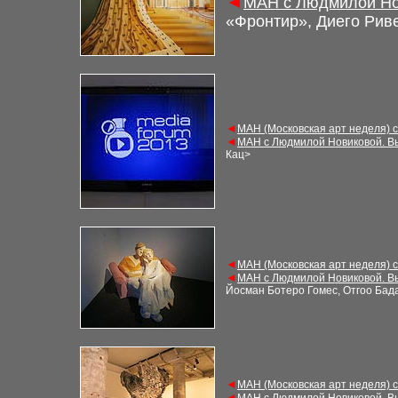
◄
М
АН с Людмилой Но
«Фронтир», Диего Рив
◄
М
АН (Московская арт неделя) 
◄
М
АН с Людмилой Новиковой. В
Кац
>
◄
М
АН (Московская арт неделя) 
◄
М
АН с Людмилой Новиковой. В
Йосман Ботеро Гомес, Отгоо Бад
◄
М
АН (Московская арт неделя) 
◄