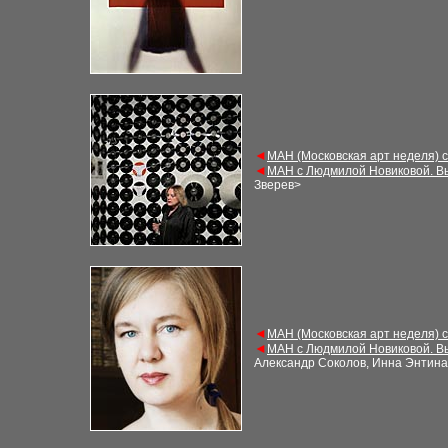
◄
МАН (Московская арт неделя) 
◄
МАН с Людмилой Новиковой. В
Зверев
>
◄
МАН (Московская арт неделя) 
◄
МАН с Людмилой Новиковой. В
Александр Соколов, Инна Энтина