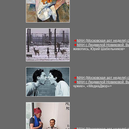
◄
МАН (Московская арт неделя) 
◄
МАН с Людмилой Новиковой. В
живопись, Юрий Шабельников
>
◄
МАН (Московская арт неделя) 
◄
МАН с Людмилой Новиковой. В
чужие», «МедиаДвор»>
◄