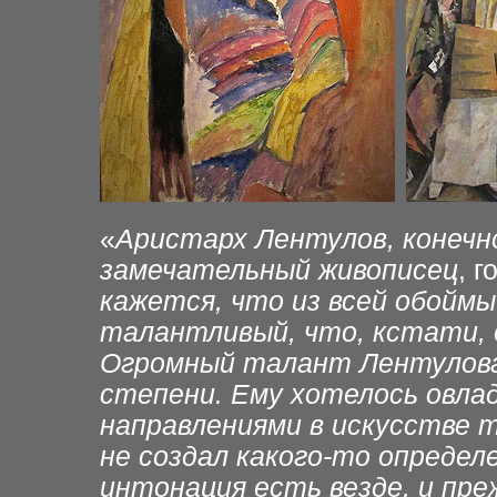
«
Аристарх Лентулов, конечн
замечательный живописец
, 
кажется, что из всей обоймы
талантливый, что, кстати, 
Огромный талант Лентулова
степени. Ему хотелось овла
направлениями в искусстве т
не создал какого-то определ
интонация есть везде, и преж