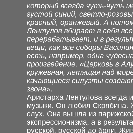
который всегда чуть-чуть ме
густой синий, светло-розовы
красный, оранжевый. А потом
Лентулов вбирает в себя все
перерабатывает, и в резуль
вещи, как все соборы Васили
есть, например, одна чудесн
произведение, «Церковь в Ал
кружевная, летящая над море
качающиеся силуэты создаю
звона
».
Аристарха Лентулова всегда 
музыки. Он любил Скрябина. 
слух. Она вышла из парижско
экспрессионизма, а в результ
русской, русской до боли. Жи