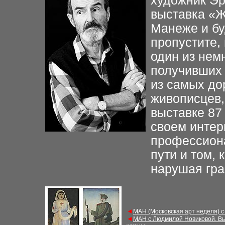
художник Эр
выставка «Ж
Манеже и бу
пропустите,
один из нем
получивших 
из самых до
живописцев,
выставке 87 
своем интер
профессиона
пути и том, 
нарушая гра
◄
МАН (Московская арт неделя) с
◄
МАН с Людмилой Новиковой. Вы