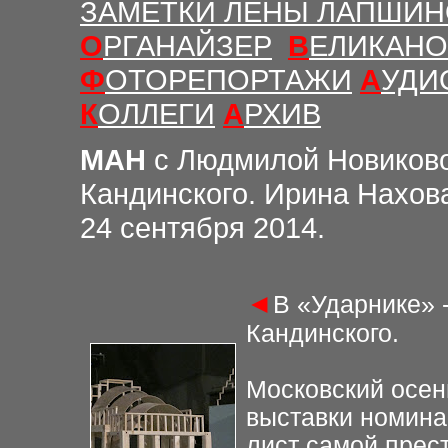
ЗАМЕТКИ ЛЕНЫ ЛАПШИ
О
РГАНАЙЗЕР
В
ЕЛИКАНО
Ф
ОТОРЕПОРТАЖИ
А
УДИ
К
ОЛЛЕГИ
А
РХИВ
МАН
с Людмилой Новиков
Кандинского. Ирина Нахов
24 сентября 2014.
◄
В «Ударнике» 
Кандинского.
Московский осен
выставки номина
лист самой прес