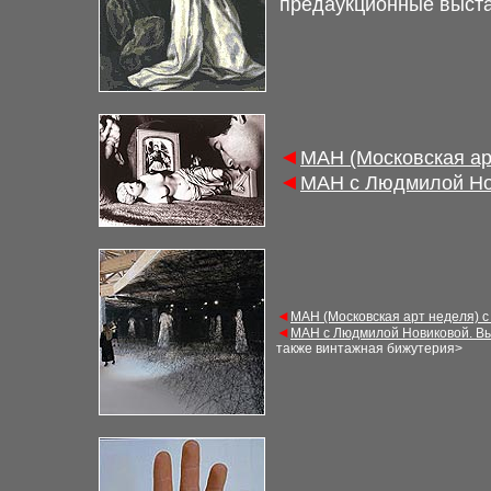
предаукционные выст
◄
М
АН (Московская а
◄
М
АН с Людмилой Но
◄
М
АН (Московская арт неделя) 
◄
М
АН с Людмилой Новиковой. В
также винтажная бижутерия
>