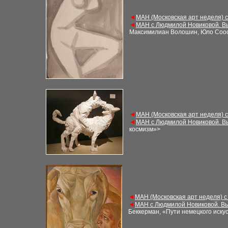
◄
МАН (Московская арт неделя) 
◄
МАН с Людмилой Новиковой. В
Максимилиан Волошин, Юло Соо
◄
МАН (Московская арт неделя) 
◄
МАН с Людмилой Новиковой. В
космизм»>
◄
МАН (Московская арт неделя) с
◄
МАН с Людмилой Новиковой. Вы
Беккерман, «Пути немецкого искус