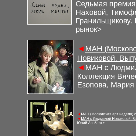
Седьмая премия
Наховой, Тимоф
Гранильщикову.
рынок
>
◄
МАН (Московс
Новиковой. Вып
◄
МАН с Людмил
Коллекция Вяче
Езопова, Мария
◄
МАН (Московская арт неделя) 
◄
МАН с Людмилой Новиковой. В
Юрий Альберт
>