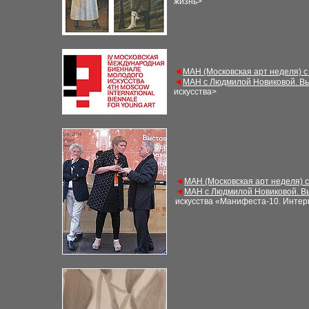
жизнь>
◄
МАН (Московская арт неделя) с
◄
МАН с Людмилой Новиковой. Вы
искусства>
◄
МАН (Московская арт неделя) 
◄
МАН с Людмилой Новиковой. В
искусства «Манифеста-10
. Инте