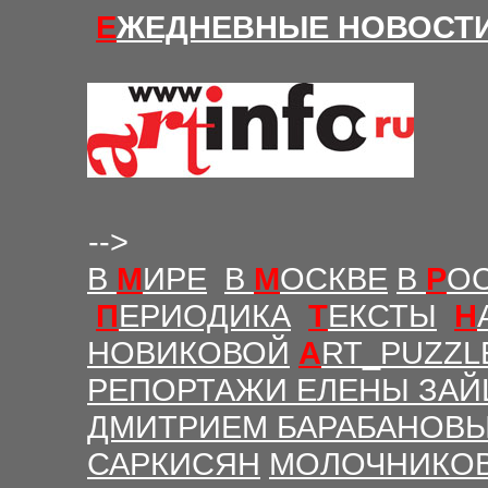
Е
ЖЕДНЕВНЫЕ Н
ОВОСТ
-->
В
М
ИРЕ
В
М
ОСКВЕ
В
Р
О
П
ЕРИОДИКА
Т
ЕКСТЫ
Н
НОВИКОВОЙ
A
RT_PUZZL
РЕПОРТАЖИ ЕЛЕНЫ ЗАЙ
ДМИТРИЕМ БАРАБАНОВ
САРКИСЯН
МОЛОЧНИКО