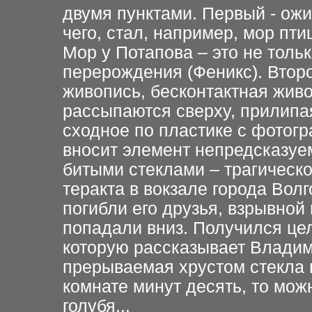
двумя пунктами. Первый - ож
чего, стал, например, мор пти
Мор у Потапова – это не толь
перерождения (Феникс). Второ
живопись, бесконтактная жив
рассыпаются сверху, прилипа
сходное по пластике с фотогр
вносит элемент непредсказуем
битыми стеклами – трагическ
теракта в вокзале города Волг
погибли его друзья, взрывной
попадали вниз. Получился цел
которую рассказывает Владим
прерываемая хрустом стекла п
комнате минут десять, то мо
голубя...