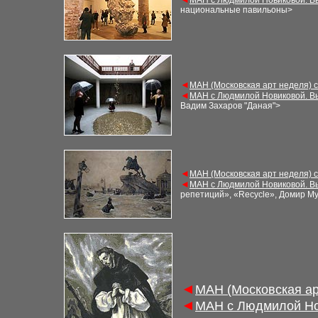
М
АН с Людмилой Новиковой. В
национальные павильоны
>
◄
М
АН (Московская арт неделя) 
◄
М
АН с Людмилой Новиковой. В
Вадим Захаров
"
Даная
"
>
◄
М
АН (Московская арт неделя) 
◄
М
АН с Людмилой Новиковой. В
репетиций», «Recycle», Домир М
◄
М
АН (Московская а
◄
М
АН с Людмилой Но