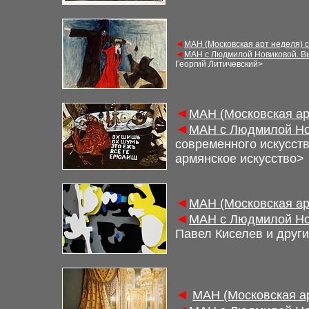
◄
МАН (Московская арт неделя) 
◄
МАН с Людмилой Новиковой. В
Георгий Литичевский
>
◄
МАН (Московская ар
◄
МАН с Людмилой Но
современного искусст
армянское искусство
>
◄
МАН (Московская ар
◄
МАН с Людмилой Но
Павел Киселев и друг
◄
М
АН (Московская а