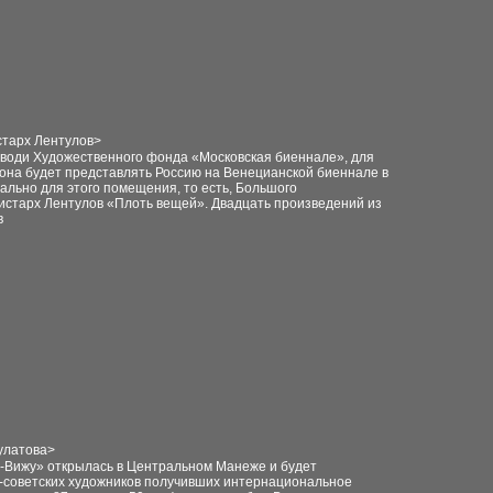
старх Лентулов
>
води Художественного фонда «Московская биеннале», для
она будет представлять Россию на Венецианской биеннале в
иально для этого помещения, то есть, Большого
ристарх Лентулов «Плоть вещей». Двадцать произведений из
в
улатов
а
>
ву-Вижу» открылась в Центральном Манеже и будет
ко-советских художников получивших интернациональное