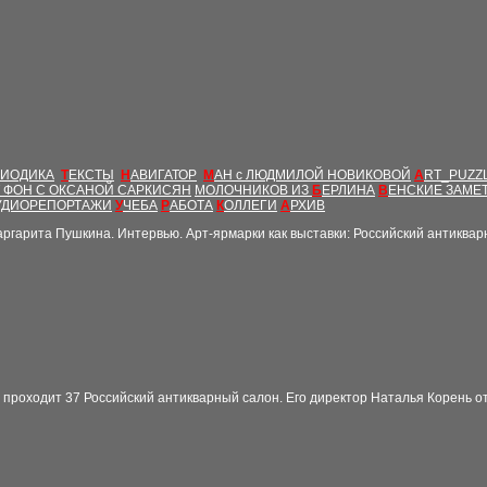
РИОДИКА
Т
ЕКСТЫ
Н
АВИГАТОР
М
АН с ЛЮДМИЛОЙ НОВИКОВОЙ
A
RT_PUZZ
Т ФОН С ОКСАНОЙ САРКИСЯН
МОЛОЧНИКОВ ИЗ
Б
ЕРЛИНА
В
ЕНСКИЕ ЗАМЕ
УДИОРЕПОРТАЖИ
У
ЧЕБА
Р
АБОТА
К
ОЛЛЕГИ
А
РХИВ
ргарита Пушкина. Интервью. Арт-ярмарки как выставки: Российский антикварн
роходит 37 Российский антикварный салон. Его директор Наталья Корень отв