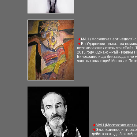
◄
МАН (Московская арт неделя) с
◄
В «Ударнике» - выставка номи
всех желающих открылся «Рай». Т
2015 году. Однако «Рай» Ирины Н
Винохранилища Винзавода и не мо
частных коллекций Москвы и Петер
◄
МАН (Московская арт н
◄
Эксклюзивное интервью
действовать до 8 октябр