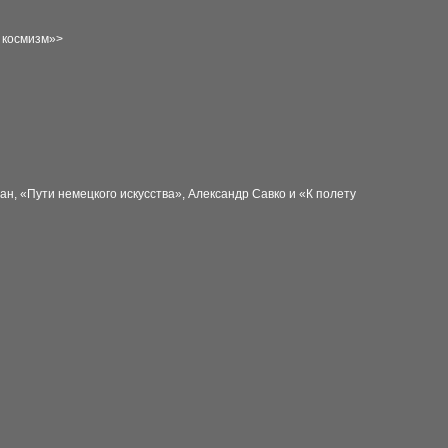
й космизм»>
ан, «Пути немецкого искусства», Александр Савко и «К полету