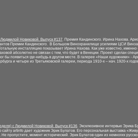
 Людмилой Новиковой. Выпуск #
13
7
.
Премия Кандинского. Ирина Нахова. Ари
нантов Премии Кандинского. В Большом Винохранилище усилиями ЦСИ Винза
отальную инсталляцию показывает Ирина Нахова. Как уже известно, именно 
аховой абсолютно не связан с тем, что будет в Венеции. Проект сделан спец
г бы появиться где-нибудь в другом месте. В галерее «Наши художники» - А
бурга и четыре из Третьяковской галереи, периода 1910-х – нач. 1920-х годо
еделя) с Людмилой Новиковой. Выпуск #
136
.
Эксклюзивное интервью Эрика Б
 сайту artinfo дает художник Эрик Булатов. Его персональная выставка «Жи
я. Не пропустите, момент исторический. Эрик Булатов один из немногих русс