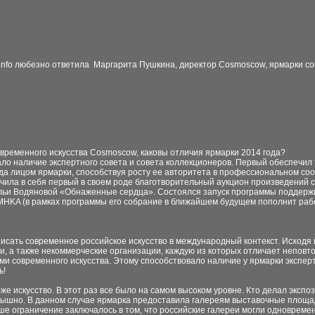
rtinfо любезно ответила Маргарита Пушкина, директор Сosmoscow, ярмарки с
овременного искусства Сosmoscow, каковы отличия ярмарки 2014 года?
ало наличие экспертного совета и совета коллекционеров. Первый обеспечи
рода лицом ярмарки, способствуя росту ее авторитета в профессиональном 
ила в себя первый в своем роде благотворительный аукцион произведений сов
альи Водяновой «Обнаженные сердца». Состоялся запуск программы поддержк
MHKA (в рамках программы его собрание в ближайшем будущем пополнит раб
вписать современное российское искусство в международный контекст. Исходя 
и, а также некоммерческие организации, каждую из которых отличает неповт
ми современного искусства. Этому способствовало наличие у ярмарки экспер
ь!
тоже искусство. В этот раз все было на самом высоком уровне. Кто делал эксп
рышно. В данном случае ярмарка предоставила галереям выставочные площад
е ограничение заключалось в том, что российские галереи могли одновремен