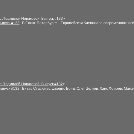
 с Людмилой Новиковой. Выпуск #
13
3
>
ыпуск #1
3
3
:.
В Санкт-Петербурге – Европейская биенннале современного ис
 с Людмилой Новиковой. Выпуск #
132
>
ыпуск #1
32
:.
Витас Стасюнас, Джеймс Бонд, Олег Целков, Ханс Фойрер, Мак