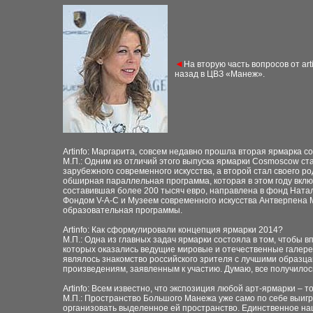
◄
На вторую часть вопросов от a
назад в ЦВЗ «Манеж».
Artinfo: Маргарита, совсем недавно прошла вторая ярмарка с
М.П.: Одним из отличий этого выпуска ярмарки Cosmoscow ст
зарубежного современного искусства, а второй стал своего 
обширная параллельная программа, которая в этом году включ
составившая более 200 тысяч евро, направлена в фонд Нат
Фондом V-A-C и Музеем современного искусства Антверпена 
образовательная программы.
Artinfo: Как сформулировали концепция ярмарки 2014?
М.П.: Одна из главных задач ярмарки состояла в том, чтобы 
которых оказались ведущие мировые и отечественные галере
являлось знакомство российского зрителя с лучшими образца
произведениям, заявленным к участию. Думаю, все получилос
Artinfo: Всем известно, что экспозиция любой арт-ярмарки – 
М.П.: Пространство Большого Манежа уже само по себе выиг
организовать выделенное ей пространство. Единственное наш