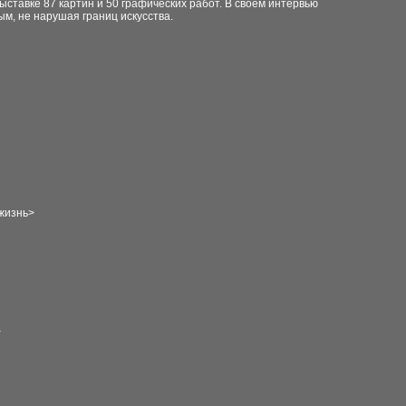
ыставке 87 картин и 50 графических работ. В своем интервью
ным, не нарушая границ искусства.
 жизнь>
>