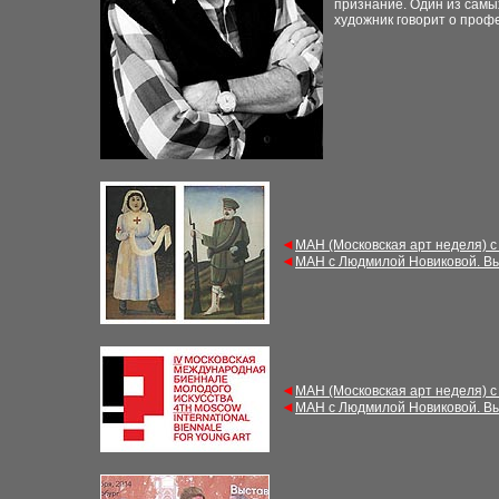
признание. Один из самых
художник говорит о профе
◄
МАН (Московская арт неделя) с
◄
МАН с Людмилой Новиковой. Вы
◄
МАН (Московская арт неделя) с
◄
МАН с Людмилой Новиковой. Вы