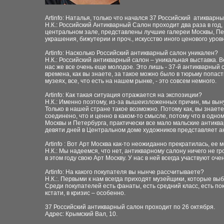
Artinfo: Наталья, только что начался 37 Российский
атикварны
Н.К.: Российский Антикварный Салон проходит два раза в год
центральном зале, представлены лучшие галереи Москвы, Пете
украшения, бижутерии и проч., искусство иного ценового уров
Artinfo: Насколько Российский антикварный салон уникален?
Н.К.: Российский антикварный салон – уникальная выставка. 
нас же все очень еще молодое. Это лишь - 37-й антикварный с
времена, как вы знаете, за такое можно было в тюрьму попас
музеях, все, что есть на нашем рынке, - это совсем немного.
Artinfo: Как такая ситуация отражается на экспозиции?
Н.К.: Именно поэтому, из-за вышеизложенных причин, мы выну
Только в нашей стране такое возможно. Потому как, вы знаете
соединено, что и ценно в каком-то смысле, потому что в одн
Москвы и Петербурга, практически все мало мальские антиква
девяти дней в Центральном доме художников представляет а
Artinfo : Вот Арт Москва как-то неожиданно прекратилась, ее
Н.К.: Мы надеемся, что нет, антикварному салону ничего не 
в этом году свою Арт Москву. У нас в ней всегда участвуют оч
Artinfo: На какого покупателя вы нынче рассчитываете?
Н.К.:. Первыми к нам всегда приходят музейщики, которые вы
Среди покупателей есть фанаты, есть средний класс, есть по
кстати, в кризис – особенно.
37 Российский антикварный салон проходит по 26 октября.
Адрес: Крымский Вал, 10.