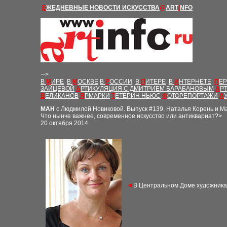
Е
ЖЕДНЕВНЫЕ Н
ОВОСТИ
ИСКУССТВА
@
ART
I
NFO
-->
В
М
ИРЕ
В
М
ОСКВЕ
В
Р
ОССИИ
В
П
ИТЕРЕ
В
И
НТЕРНЕТЕ
П
Е
ЗАЙЦЕВОЙ
А
РТИКУЛЯЦИЯ С ДМИТРИЕМ БАРАБАНОВЫМ
А
Р
В
ЕЛИКАНОВ
Я
РМАРКИ
Т
ЕТЕРИН НЬЮС
Ф
ОТОРЕПОРТАЖИ
А
МАН
с Людмилой Новиковой. Выпуск
#
139. Наталья Корень и Ма
Что нынче важнее, современное искусство или антиквариат?>
20 октября 2014.
◄
В Центральном Доме художника п