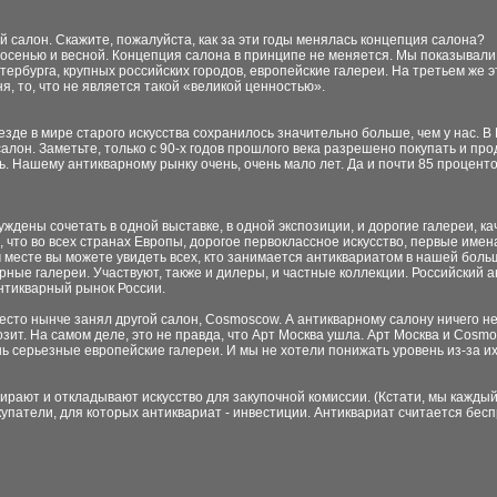
й салон. Скажите, пожалуйста, как за эти годы менялась концепция салона?
, осенью и весной. Концепция салона в принципе не меняется. Мы показывали
рбурга, крупных российских городов, европейские галереи. На третьем же эт
ня, то, что не является такой «великой ценностью».
Везде в мире старого искусства сохранилось значительно больше, чем у нас. 
алон. Заметьте, только с 90-х годов прошлого века разрешено покупать и пр
ть. Нашему антикварному рынку очень, очень мало лет. Да и почти 85 процент
ждены сочетать в одной выставке, в одной экспозиции, и дорогие галереи, ка
, что во всех странах Европы, дорогое первоклассное искусство, первые имена
ом месте вы можете увидеть всех, кто занимается антиквариатом в нашей боль
рные галереи. Участвуют, также и дилеры, и частные коллекции. Российский 
нтикварный рынок России.
 место нынче занял другой салон, Сosmoscow. А антикварному салону ничего не
грозит. На самом деле, это не правда, что Арт Москва ушла. Арт Москва и Сo
ень серьезные европейские галереи. И мы не хотели понижать уровень из-за их
бирают и откладывают искусство для закупочной комиссии. (Кстати, мы кажд
купатели, для которых антиквариат - инвестиции. Антиквариат считается бес