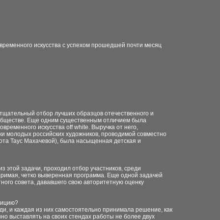
овременного искусства с успехом прошедшей почти месяц
л тщательный отбор лучших образцов отечественного и
сообществе. Еще одним существенным отличием была
ременного искусства off white. Выручка от него,
и молодых российских художников, проводимой совместно
ота Таус Махачевой), была насыщенная детская и
из этой задачи, проходил отбор участников, среди
оримая, четко выверенная программа. Еще одной задачей
тного совета, дававшего свою авторитетную оценку
озицию?
и, и каждая из них самостоятельно принимала решение, как
но выставлять на своих стендах работы не более двух