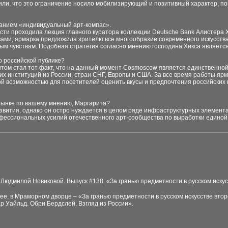
тили, что это ограничение носило мобилизирующий и позитивный характер, 
званием «индивидуальный арт-компас».
сти проходила лекция главного куратора коллекции Deutsche Bank Алистера 
ми, ярмарка предложила зрителю все многообразие современного искусства,
ым чувствам. Подобная стратегия согласно мнению господина Хикса являетс
о российской публике?
нтом стал тот факт, что на данный момент Cosmoscow является единственной
ких институций из России, стран СНГ, Европы и США. За все время работы ярм
ой возможностью для посетителей оценить вкусы и предпочтения российски
-рынке по вашему мнению, Маргарита?
развития, однако он остро нуждается в целом ряде инфраструктурных элемент
фессиональных усилий отечественного арт-сообщества по выработки единой
 Людмилой Новиковой. Выпуск #
138
.
«За гранью предметности в русском иску
ее, в Мраморном дворце – «За гранью предметности в русском искусстве вто
р Уайльд. Обри Бердслей. Взгляд из России».