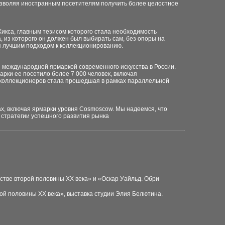
позволяя иностранным посетителям получить более целостное
Хикса, главным тезисом которого стала необходимость
 из которого он должен был выбирать сам, без опоры на
я лучшим подходом к коллекционированию.
 международной ярмаркой современного искусства в России.
арки ее посетило более 7 000 человек, включая
х коллекционеров стала прошедшая в рамках параллельной
ах, включая ярмарки уровня Cosmoscow. Мы надеемся, что
 стратегии успешного развития рынка
сстве второй половины XX века» и «Оскар Уайльд. Обри
рой половины XX века», выставка студии Элия Белютина.