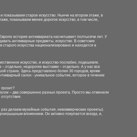
 и показываем старое искусство. Нынче на втором этаже, в
аже, показываем менее дорогое искусство, в том числе,
В Европе история антиквариата насчитывает полтысячи лет. У
одавать антикварные предметы, искусство. В советские
ов старого искусства национализировано и находится в
чественное искусство, и искусство послабее, подешевле.
 – отдельно, недорогие выставки – отдельно. А у нас все
шой стране. Здесь представлено более 30 городов, кроме
антикварный салон - уникальное событие, которое в течение
 грозит?
smoscow – два совершенно разных проекта. Просто мы отменили
 отсутствия.
ый раз делаем музейные события, некоммерческие проекты).
проигрышным вложением. Он активно покупается всегда, и,