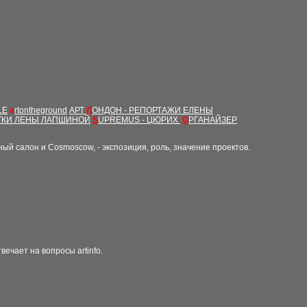
LE
a
rtontheground
АРТ
Л
ОНДОН - РЕПОРТАЖИ ЕЛЕНЫ
ТКИ ЛЕНЫ ЛАПШИНОЙ
S
UPREMUS - ЦЮРИХ
О
РГАНАЙЗЕР
ый салон и Cosmoscow, - экспозиция, роль, значение проектов.
ечает на вопросы artinfo.