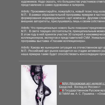
художников. Надо сказать, что большинство участников отме
представление о самих художниках и галереях.
Artinfo: Прокомментируйте, пожалуйста, новый тезис под на
М.П.: В рамках образовательной программы ярмарки в частно
формирования индивидуального «арт-компаса». Другими слова
внешние авторитеты, прислушиваясь лишь к своим собственн
Artinfo: Что принципиально нового было показано/ предложен
М.П.: В свете текущих обстоятельств, принципиальным моме
В этом году в ней приняли участие 30 галерей и некоммерчес
коллекционеров, экспертов и представителей СМИ. Уникальн
программы выставка «Глазами коллекционера».
Artinfo: Какова же нынешняя ситуация на отечественном арт
М.П.: Российский арт-рынок находится на стадии активного 
наша ярмарка также будет способствовать консолидации про
◄
МАН (Московская арт неделя) с
Бердслей. Взгляд из России»
>
◄
В Государственном Русском муз
В ГМИИ им. А. С. Пушкина – «Оска