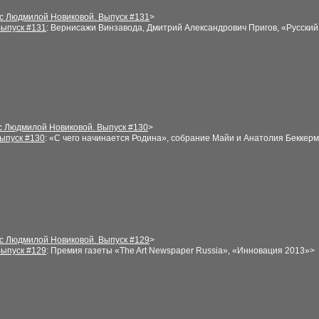
 с Людмилой Новиковой. Выпуск #
131
>
ыпуск #1
31
: Вернисажи Винзавода, Дмитрий Александрович Пригов, «Русски
с Людмилой Новиковой. Выпуск #
130
>
ыпуск #1
30
: «С чего начинается Родина», собрание Майи и Анатолия Беккерм
 с Людмилой Новиковой. Выпуск #
1
2
9
>
ыпуск #1
29
:
Премия газеты «The Art Newspaper Russia», «Инновация 2013»>