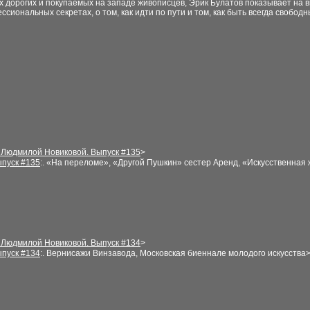
 дорогих и покупаемых на западе живописцев, Эрик Булатов показывает на в
ссиональных секретах, о том, как идти по пути и том, как быть всегда свобод
 Людмилой Новиковой. Выпуск #
135
>
пуск #1
35
:. «На переломе», «Другой Пушкин» сестер Аренд, «Искусственная
 Людмилой Новиковой. Выпуск #
13
4
>
пуск #1
3
4
:.
Вернисажи Винзавода, Московская биеннале молодого искусства