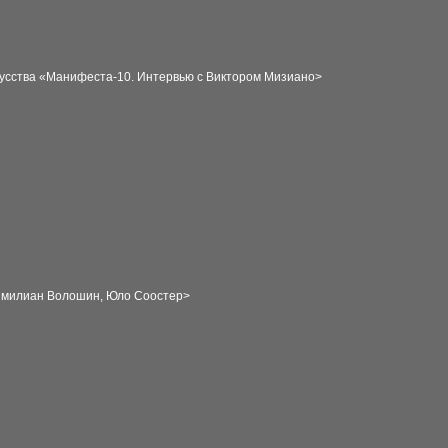
кусства «Манифеста-10
. Интервью с Виктором Мизиано>
симилиан Волошин, Юло Соостер>