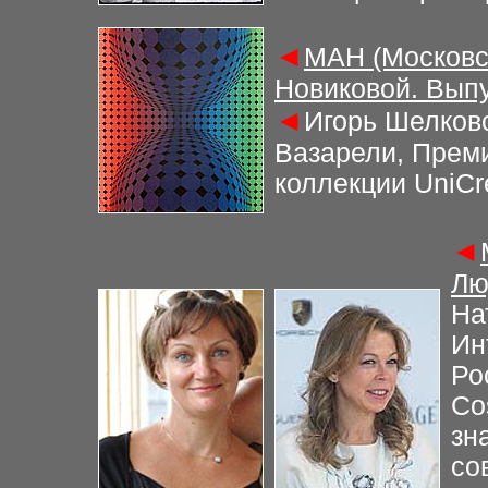
◄
МАН (Московс
Новиковой. Выпу
◄
Игорь Шелковс
Вазарели, Прем
коллекции UniCr
◄
Лю
На
Ин
Ро
Co
зн
со