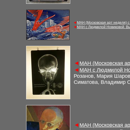
◄
МАН (Московская арт неделя) с
◄
МАН с Людмилой Новиковой. Вы
◄
МАН (Московская ар
◄
МАН с Людмилой Но
Розанов, Мария Шаров
Симатова, Владимир 
◄
МАН (Московская ар