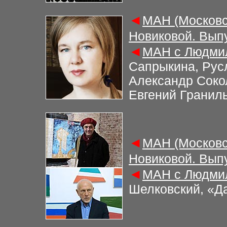
◄
МАН (Московс
Новиковой. Вып
◄
МАН с Людмил
Сапрыкина, Рус
Александр Соко
Евгений Гранил
◄
МАН (Московс
Новиковой. Вып
◄
МАН с Людмил
Шелковский, «Д