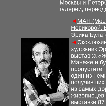
Москвы и Петерб
галереи, периода
◄
МАН (Моск
Новиковой. 
Эрика Булат
◄
Эксклюзив
художник Эр
выставка «Ж
Манеже и бу
пропустите,
один из нем
получивших 
из самых до
живописцев,
выставке 87 