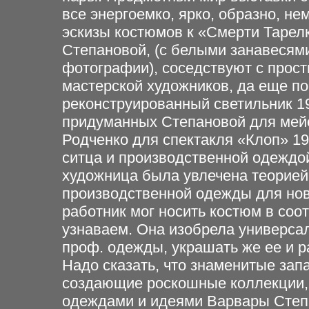
все энергоемко, ярко, образно, н
эскизы костюмов к «Смерти Тарел
Степановой, (с белыми занавесям
фотографии), соседствуют с прост
мастерской художников, да еще по
реконструированный светильник 1
придуманных Степановой для мейе
Родченко для спектакля «Клоп» 19
ситца и производственной одеждо
художница была увлечена теорией
производственной одежды для нов
работник мог носить костюм в соо
узнаваем. Она изобрела универса
проф. одежды, украшать же ее и 
Надо сказать, что знаменитые зап
создающие роскошные коллекции, 
одеждами и идеями Варвары Степ