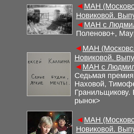
◄
МАН (Московс
Новиковой. Вып
◄
МАН с Людмил
Поленово+, Мау
◄
МАН (Московс
Новиковой. Выпу
◄
МАН с Людмил
Седьмая премия
Наховой, Тимоф
Гранильщикову.
рынок
>
◄
МАН (Московс
Новиковой. Вып