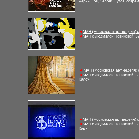
Чернышов, Сергей Шутов, соврем
◄
МАН (Московская арт неделя) 
◄
МАН с Людмилой Новиковой. В
◄
М
АН (Московская арт неделя)
◄
М
АН с Людмилой Новиковой. В
Кало
>
◄
М
АН (Московская арт неделя) 
◄
М
АН с Людмилой Новиковой. В
Кац
>