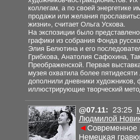
коллегам, а по своей энергетике и
продажи или желания прославиться
жизни», считает Ольга Ускова.
На экспозиции было представлено
графики из собрания Фонда русско
Элия Белютина и его последовате
Грибкова, Анатолия Сафохина, Та
Преображенской. Первая выставка
музея охватила более пятидесяти 
дополнили дневники художников, 
иллюстрирующие творческий мето
@
07.11
:
23
:2
5
Людмилой Новик
◄
Современное 
Немецкая гравю