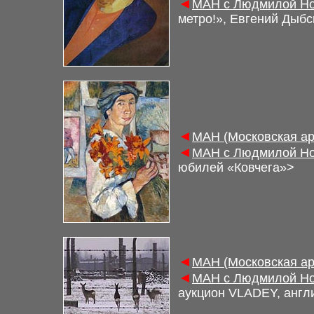
◄
МАН с Людмилой Но
метро!», Евгений Дыбс
◄
МАН (Московская ар
◄
МАН с Людмилой Но
юбилей «Ковчега»>
◄
МАН (Московская ар
◄
МАН с Людмилой Но
аукцион
VLADEY, англ