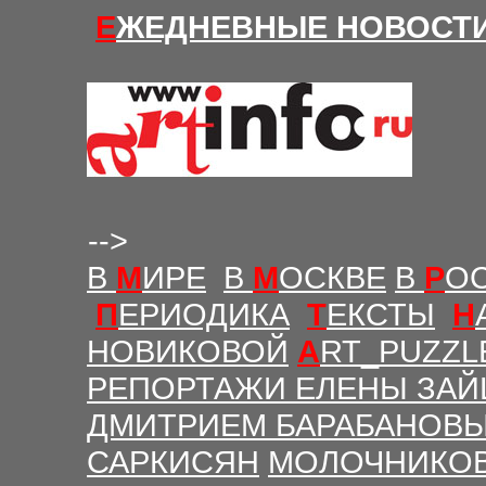
Е
ЖЕДНЕВНЫЕ Н
ОВОСТ
-->
В
М
ИРЕ
В
М
ОСКВЕ
В
Р
О
П
ЕРИОДИКА
Т
ЕКСТЫ
Н
НОВИКОВОЙ
A
RT_PUZZL
РЕПОРТАЖИ ЕЛЕНЫ ЗАЙ
ДМИТРИЕМ БАРАБАНОВ
САРКИСЯН
МОЛОЧНИКО