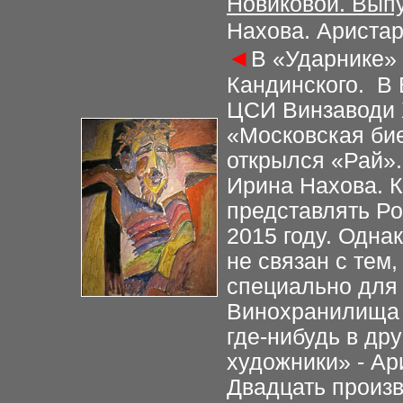
Новиковой. Выпу
Нахова. Аристар
◄
В «Ударнике»
Кандинского. В
ЦСИ Винзаводи 
«Московская би
открылся «Рай»
Ирина Нахова. К
представлять Р
2015 году. Одна
не связан с тем,
специально для 
Винохранилища 
где-нибудь в др
художники» - Ар
Двадцать произв