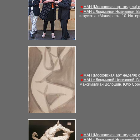
◄
МАН (Московская арт неделя) 
◄
МАН с Людмилой Новиковой. В
искусства «Манифеста-10
. Инте
◄
МАН (Московская арт неделя) 
◄
МАН с Людмилой Новиковой. В
Максимилиан Волошин, Юло Соо
◄
МАН (Московская арт неделя) 
◄
МАН с Людмилой Новиковой. В