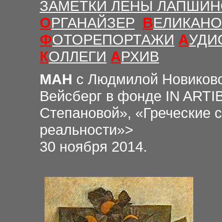
ЗАМЕТКИ ЛЕНЫ ЛАПШИ
О
РГАНАЙЗЕР
В
ЕЛИКАНО
Ф
ОТОРЕПОРТАЖИ
А
УДИ
К
ОЛЛЕГИ
А
РХИВ
МАН
с Людмилой Новиков
Вейсберг в фонде IN ARTIB
Степановой», «Греческие 
реальности»>
30 ноября 2014.