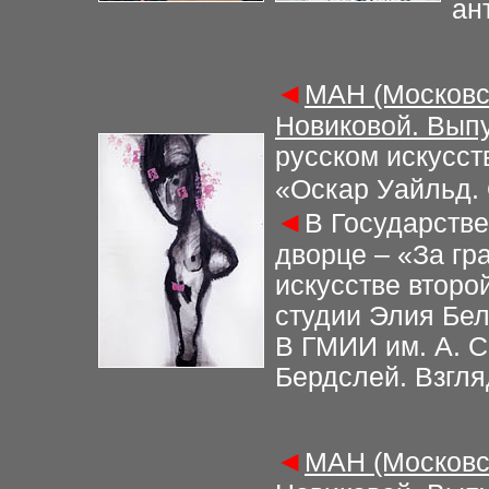
ан
◄
МАН (Московс
Новиковой. Выпу
русском искусст
«Оскар Уайльд. 
◄
В Государств
дворце – «За гр
искусстве второ
студии Элия Бе
В ГМИИ им. А. С
Бердслей. Взгля
◄
МАН (Московс