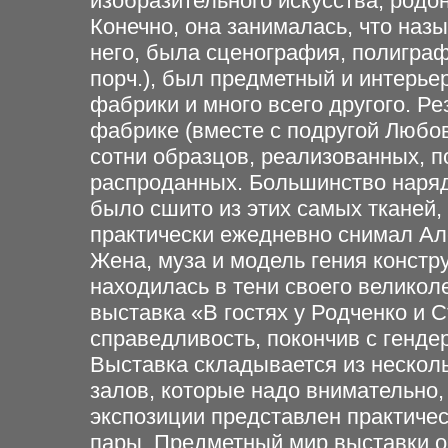
изобразительного искусства, родо
Конечно, она занималась, что наз
него, была сценография, полигра
порч.), был предметный и интерье
фабрики и много всего другого. Р
фабрике (вместе с подругой Любо
сотни образцов, реализованных, 
распроданных. Большинство наряд
было сшито из этих самых тканей,
практически ежедневно снимал Ал
Жена, муза и модель гения констр
находилась в тени своего великоле
выставка «В гостях у Родченко и 
справедливость, покончив с генд
Выставка складывается из несколь
залов, которые надо внимательно,
экспозиции представлен практичес
пары. Предметный мир выставки об