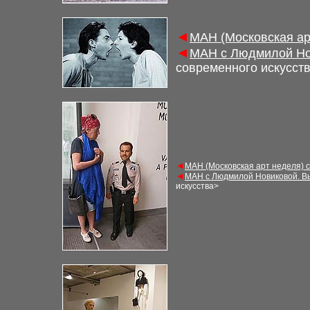
◄
МАН (Московская ар
◄
МАН с Людмилой Но
современного искусст
◄
МАН (Московская арт неделя) 
◄
МАН с Людмилой Новиковой. В
искусства>