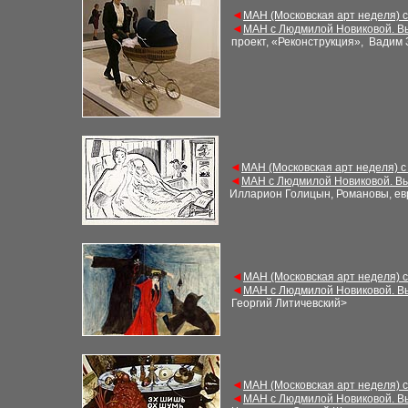
◄
МАН (Московская арт неделя) 
◄
МАН с Людмилой Новиковой. В
проект, «Реконструкция», Вадим
◄
МАН (Московская арт неделя) с
◄
МАН с Людмилой Новиковой. Вы
Илларион Голицын, Романовы, ев
◄
МАН (Московская арт неделя) 
◄
МАН с Людмилой Новиковой. В
Георгий Литичевский
>
◄
МАН (Московская арт неделя) 
◄
МАН с Людмилой Новиковой. В