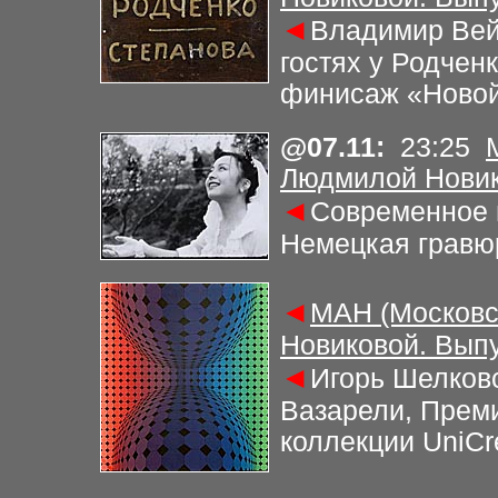
◄
Владимир Вей
гостях у Родчен
финисаж «Новой
@
07.11
:
23
:2
5
Людмилой Новик
◄
Современное 
Немецкая гравю
◄
МАН (Московс
Новиковой. Выпу
◄
Игорь Шелковс
Вазарели, Прем
коллекции UniCr