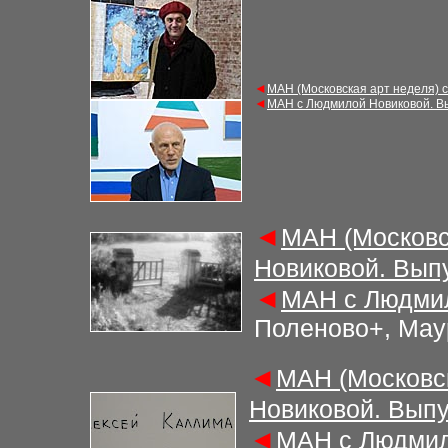
◄
МАН (Московская арт неделя) 
◄
МАН с Людмилой Новиковой. В
◄
МАН (Московс
Новиковой. Вып
◄
МАН с Людмил
Поленово+, Мау
◄
МАН (Московс
Новиковой. Выпу
◄
МАН с Людмил