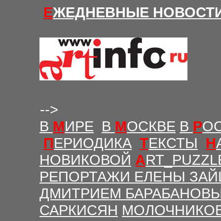
Е
ЖЕДНЕВНЫЕ Н
ОВОСТ
-->
В
М
ИРЕ
В
М
ОСКВЕ
В
Р
О
П
ЕРИОДИКА
Т
ЕКСТЫ
Н
НОВИКОВОЙ
A
RT_PUZZL
РЕПОРТАЖИ ЕЛЕНЫ ЗАЙ
ДМИТРИЕМ БАРАБАНОВ
САРКИСЯН
МОЛОЧНИКО