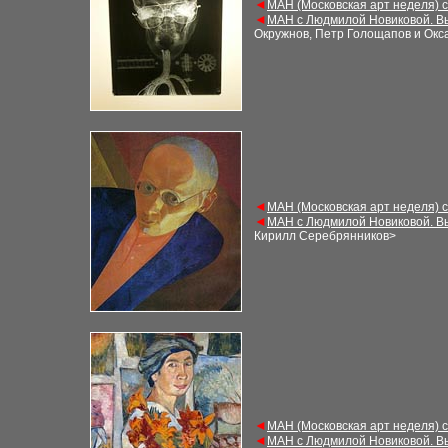
◄
МАН (Московская арт неделя) 
◄
МАН с Людмилой Новиковой. В
Окружнов, Петр Голощапов и Окс
◄
МАН (Московская арт неделя) 
◄
МАН с Людмилой Новиковой. В
Кирилл Серебрянников
>
◄
МАН (Московская арт неделя) 
◄
МАН с Людмилой Новиковой. В