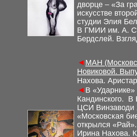
дворце – «За гр
искусстве второ
студии Элия Бе
В ГМИИ им. А. С
Бердслей. Взгля
◄
МАН (Московс
Новиковой. Выпу
Нахова. Аристар
◄
В «Ударнике»
Кандинского. В
ЦСИ Винзаводи 
«Московская би
открылся «Рай»
Ирина Нахова. К