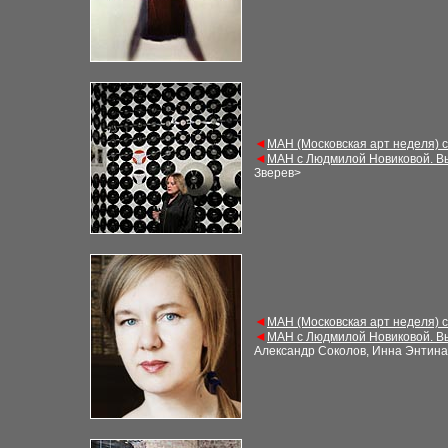
◄
МАН (Московская арт неделя) 
◄
МАН с Людмилой Новиковой. В
Зверев
>
◄
МАН (Московская арт неделя) 
◄
МАН с Людмилой Новиковой. В
Александр Соколов, Инна Энтина