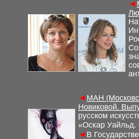
◄
Лю
На
Ин
Ро
Co
зн
со
ан
◄
МАН (Московс
Новиковой. Выпу
русском искусст
«Оскар Уайльд. 
◄
В Государств