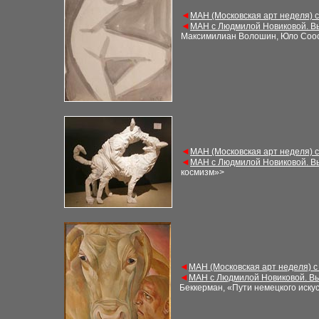
◄
МАН (Московская арт неделя) 
◄
МАН с Людмилой Новиковой. В
Максимилиан Волошин, Юло Соо
◄
МАН (Московская арт неделя) 
◄
МАН с Людмилой Новиковой. В
космизм»>
◄
МАН (Московская арт неделя) с
◄
МАН с Людмилой Новиковой. Вы
Беккерман, «Пути немецкого искус