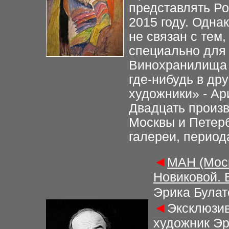
представлять Р
2015 году. Одна
не связан с тем,
специально для 
Винохранилища 
где-нибудь в др
художники» - Ар
Двадцать произв
Москвы и Петерб
галереи, периода
◄
МАН (Моск
Новиковой. 
Эрика Булат
◄
Эксклюзив
художник Эр