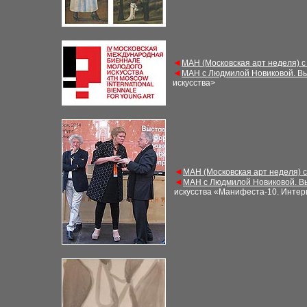
◄
МАН (Московская арт неделя) с
◄
МАН с Людмилой Новиковой. Вы
искусства>
◄
МАН (Московская арт неделя) 
◄
МАН с Людмилой Новиковой. В
искусства «Манифеста-10
. Инте