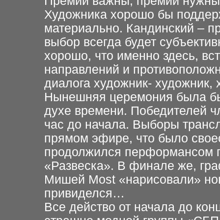
Премии важны, премии нужны.
Художника хорошо бы поддерж
материально. Кандинский – п
выбор всегда будет субъектив
хорошо, что именно здесь, в
направлений и противоположн
диалога художник- художник, 
Нынешняя церемония была быс
духе времени. Победителей ч
час до начала. Выборы транс
прямом эфире, что было сво
продолжился перформансом 
«Развеска». В финале же, гр
Мишей Most «нарисовали» нов
привиделся…
Все действо от начала до ко