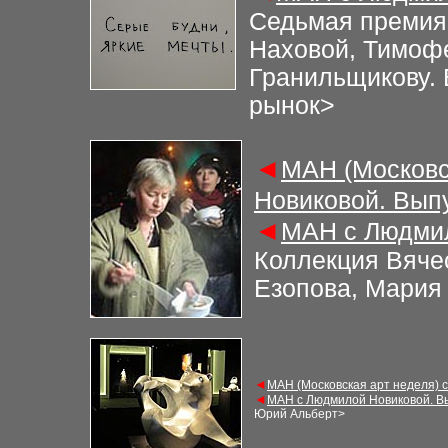
Седьмая премия
Наховой, Тимоф
Гранильщикову.
рынок
>
◄
МАН (Московс
Новиковой. Вып
◄
МАН с Людмил
Коллекция Вяче
Езопова, Мария
◄
МАН (Московская арт неделя) 
◄
МАН с Людмилой Новиковой. В
Юрий Альберт
>