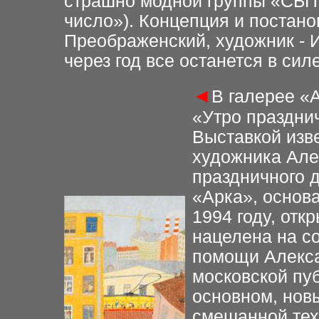
страшно модной группы «СБП
число»). Концепция и постано
Преображенский, художник - И
через год все останется в си
◄
В галерее «
«Утро праздни
Выставкой изве
художника Але
праздничного д
«Арка», основа
1994 году, отк
нацелена на с
помощи Алекса
московской пуб
основном, новы
смешанной тех