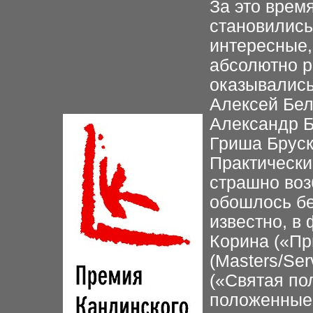
За это врем
становились
интересные,
абсолютно р
оказывались
Алексей Бел
Александр Б
Гриша Бруск
Практически
страшно воз
обошлось бе
известно, в
Корина («Пр
(Masters/Se
(«Святая по
положенные 