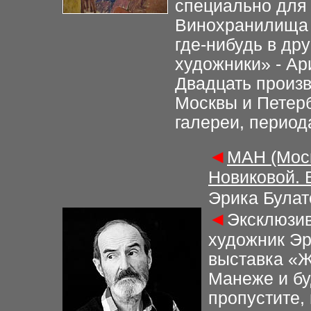
специально для 
Винохранилища 
где-нибудь в др
художники» - Ар
Двадцать произв
Москвы и Петерб
галереи, периода
◄
МАН (Моск
Новиковой. 
Эрика Булат
◄
Эксклюзив
художник Эр
выставка «Ж
Манеже и бу
пропустите,