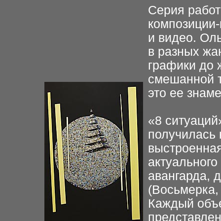
Серия работ
композиции-
и видео. Ол
в разных жа
графики до 
смешанной т
это ее знам
«8 ситуаций
получилась 
выстроенная
актуального 
авангарда, 
(Восьмерка,
Каждый объе
представле