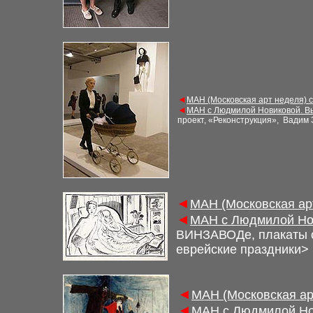
◄
МАН (Московская арт неделя) 
◄
МАН с Людмилой Новиковой. В
проект, «Реконструкция», Вадим
◄
МАН (Московская ар
◄
МАН с Людмилой Нов
ВИНЗАВОДе, плакаты с
еврейские праздники
>
◄
МАН (Московская ар
◄
МАН с Людмилой Но