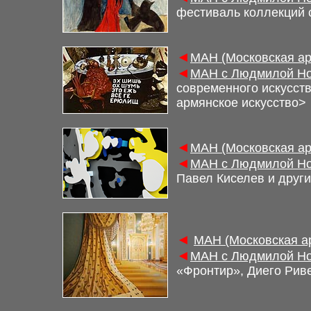
фестиваль коллекций с
◄
МАН (Московская ар
◄
МАН с Людмилой Но
современного искусст
армянское искусство
>
◄
МАН (Московская ар
◄
МАН с Людмилой Но
Павел Киселев и друг
◄
М
АН (Московская а
◄
М
АН с Людмилой Но
«Фронтир», Диего Рив