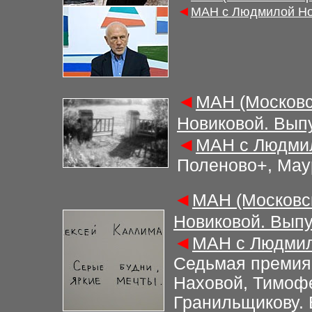
◄
МАН с Людмилой Но
◄
МАН (Московс
Новиковой. Вып
◄
МАН с Людмил
Поленово+, Мау
◄
МАН (Московс
Новиковой. Выпу
◄
МАН с Людмил
Седьмая премия
Наховой, Тимоф
Гранильщикову.