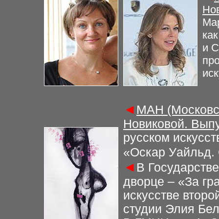
Нов
Ма
как
и C
про
иск
◄
МАН (Московс
Новиковой. Выпу
русском искусст
«Оскар Уайльд. 
◄
В Государств
дворце – «За гр
искусстве второ
студии Элия Бе