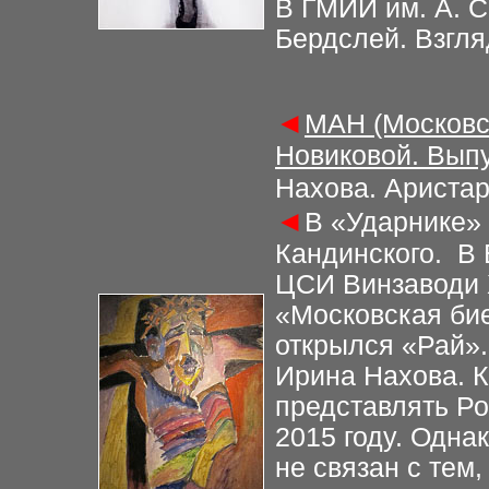
В ГМИИ им. А. С
Бердслей. Взгля
◄
МАН (Московс
Новиковой. Выпу
Нахова. Аристар
◄
В «Ударнике»
Кандинского. В
ЦСИ Винзаводи 
«Московская би
открылся «Рай»
Ирина Нахова. К
представлять Р
2015 году. Одна
не связан с тем,