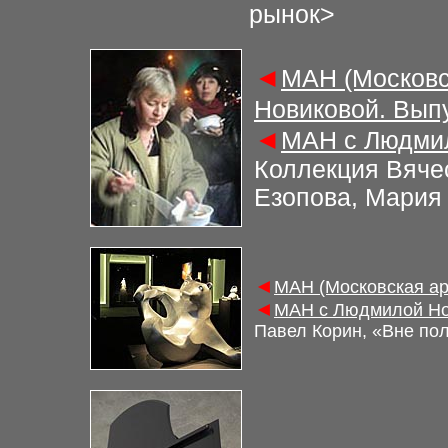
рынок
>
◄
МАН (Московс
Новиковой. Вып
◄
МАН с Людмил
Коллекция Вяче
Езопова, Мария
◄
МАН (Московская ар
◄
МАН с Людмилой Но
Павел Корин, «Вне по