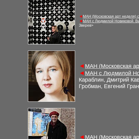
◄
МАН (Московская арт неделя) 
◄
МАН с Людмилой Новиковой. В
Зверев
>
◄
МАН (Московская ар
◄
МАН с Людмилой Но
Караблин, Дмитрий Ка
Гробман, Евгений Гра
◄
МАН (Московская ар