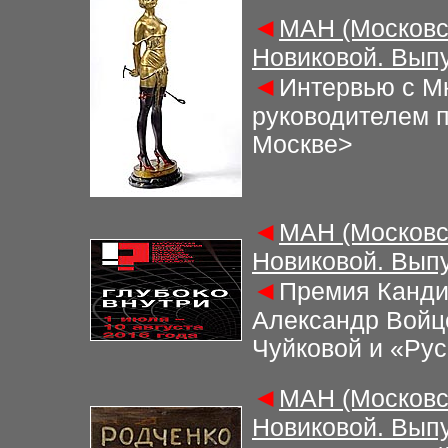
◄
МАН (Московс
Новиковой. Выпу
◄
Интервью с М
руководителем п
Москве>
◄
МАН (Московс
Новиковой. Выпу
◄
Премия Канди
Александр Войц
Чуйковой и «Рус
◄
МАН (Московс
Новиковой. Выпу