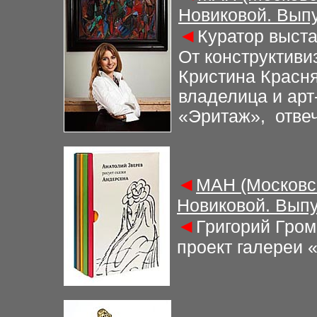
Новиковой. Выпу
◄
Куратор выста
От конструктиви
Кристина Красня
владелица и ар
«Эритаж», отвеча
◄
МАН (Московс
Новиковой. Выпу
◄
Григорий Гром
проект галереи 