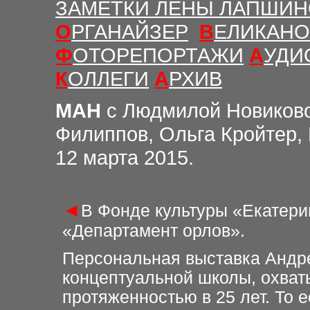
ЗАМЕТКИ ЛЕНЫ ЛАПШИ
О
РГАНАЙЗЕР
В
ЕЛИКАНО
Ф
ОТОРЕПОРТАЖИ
А
УДИ
К
ОЛЛЕГИ
А
РХИВ
МАН
с Людмилой Новиков
Филиппов, Ольга Кройтер,
12 марта 2015.
◄
В Фонде культуры «Екатери
«Департамент орлов».
Персональная выставка Андре
концептуальной школы, охват
протяженностью в 25 лет. То е