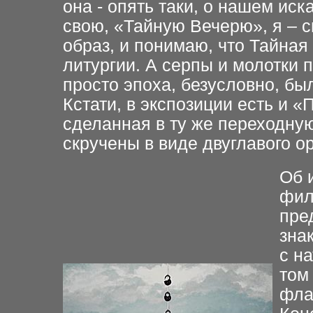
она - опять таки, о нашем ис
свою, «Тайную Вечерю», я – с
образ, и понимаю, что Тайная
литургии. А серпы и молотки 
просто эпоха, безусловно, был
Кстати, в экспозиции есть и «
сделанная в ту же переходную
скручены в виде двуглавого о
Об 
фил
пре
зна
с н
том
фла