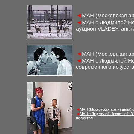
◄
МАН (Московская ар
◄
МАН с Людмилой Но
аукцион
VLADEY, англ
◄
МАН (Московская ар
◄
МАН с Людмилой Но
современного искусст
◄
МАН (Московская арт неделя) 
◄
МАН с Людмилой Новиковой. В
искусства>