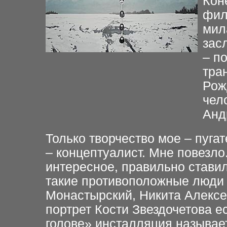
Кон
фил
мил
зас
– п
тра
Рож
чел
Анд
Только творчество мое – пугате
– концептуалист. Мне повезл
интересное, правильно ставил
такие противоположные люди 
Монастырский, Никита Алексее
портрет Кости Звездочетова ес
голове» инсталляция называетс