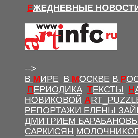
Е
ЖЕДНЕВНЫЕ Н
ОВОСТ
-->
В
М
ИРЕ
В
М
ОСКВЕ
В
Р
О
П
ЕРИОДИКА
Т
ЕКСТЫ
Н
НОВИКОВОЙ
A
RT_PUZZL
РЕПОРТАЖИ ЕЛЕНЫ ЗАЙ
ДМИТРИЕМ БАРАБАНОВ
САРКИСЯН
МОЛОЧНИКО