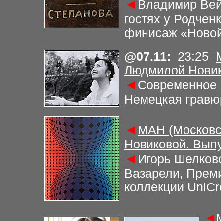
◄
Владимир Вей
гостях у Родчен
финисаж «Новой
@
07.11
:
23
:2
5
Людмилой Новик
◄
Современное 
Немецкая гравю
◄
МАН (Московс
Новиковой. Выпу
◄
Игорь Шелковс
Вазарели, Прем
коллекции UniCr
◄