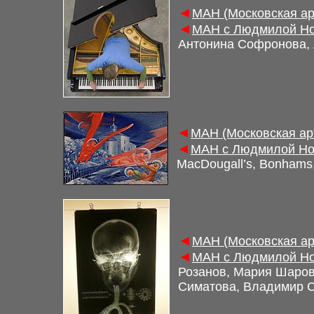
◄
МАН (Московская ар
◄
МАН с Людмилой Но
Антонина Софронова,
◄
МАН (Московская ар
◄
МАН с Людмилой Нов
MacDougall’s, Bonhams
◄
МАН (Московская ар
◄
МАН с Людмилой Но
Розанов, Мария Шаров
Симатова, Владимир 