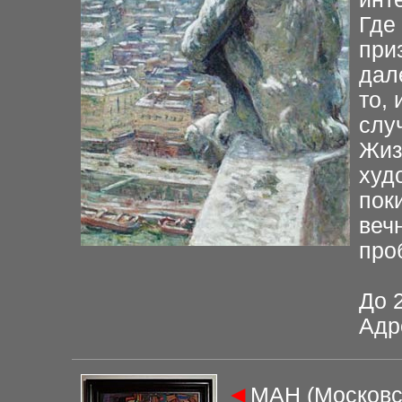
Где
при
дал
то, 
слу
Жиз
худ
пок
веч
про
До 
Адр
◄
МАН (Московс