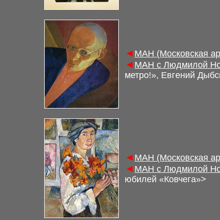
◄
МАН (Московская ар
◄
МАН с Людмилой Но
метро!», Евгений Дыбс
◄
МАН (Московская ар
◄
МАН с Людмилой Но
юбилей «Ковчега»>