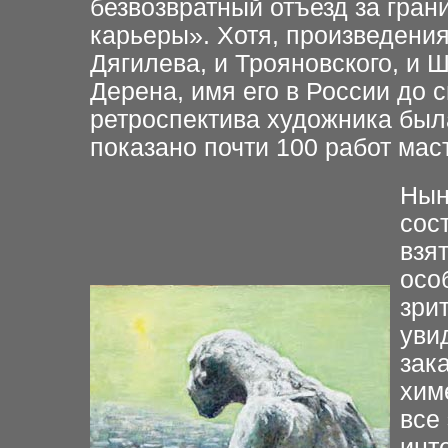
безвозвратный отъезд за гран
карьеры». Хотя, произведени
Дягилева, и Трояновского, и 
Дерена, имя его в России до 
ретроспектива художника был
показано почти 100 работ мас
Нын
сос
взя
осо
зри
уви
зак
хим
все
инт