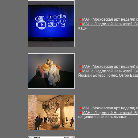
◄
М
АН (Московская арт неделя) 
◄
М
АН с Людмилой Новиковой. В
Кац
>
◄
М
АН (Московская арт неделя) 
◄
М
АН с Людмилой Новиковой. В
Йосман Ботеро Гомес, Отгоо Бад
◄
М
АН (Московская арт неделя) 
◄
М
АН с Людмилой Новиковой. В
национальные павильоны
>