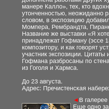
манере Калло», тех, кто вдох
утонченностью, неожиданно 
словом, в экспозицию добави
Момпера, Рембрандта, Пиране
Название же выставки «Я хоте
принадлежат Гофману (эссе 1
композитору, и как говорят у
участник экспозиции. Цитаты 
Гофмана разбросаны по стена
из Гоголя и Хармса.
До 23 августа
.
Адрес: Пречистенская набер
◄
В галерее
Еще одно за