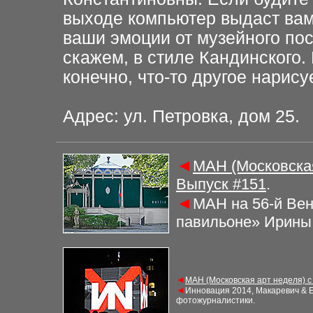
выходе компьютер выдаст вам
ваши эмоции от музейного по
скажем, в стиле Кандинского. 
конечно, что-то другое нарис
Адрес: ул. Петровка, дом 25.
◄
МАН (Московская
Выпуск #
151
.
◄
МАН на 56-й Ве
павильоне» Ирины
◄
МАН (Московская арт неделя) с
◄
Инновация 2014, Макаревич & Е
фотожурналистики
.