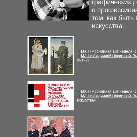
графических р
о профессиона
том, как быть
искусства.
◄
МАН (Московская арт неделя) с
◄
МАН с Людмилой Новиковой. Вы
жизнь>
◄
МАН (Московская арт неделя) с
◄
МАН с Людмилой Новиковой. Вы
искусства>