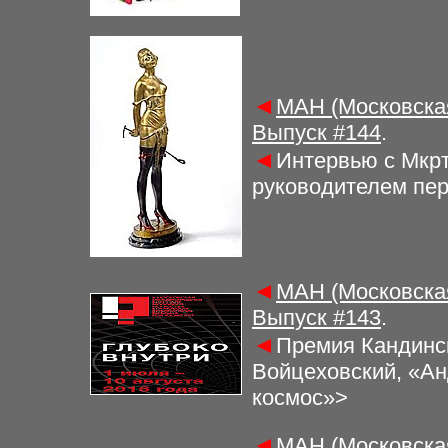
◄
МАН (Московская
Выпуск #
144
.
◄
Интервью с Мкрт
руководителем пер
◄
МАН (Московская
Выпуск #
14
3
.
◄
Премия Кандинс
Войцеховский, «Ан
космос»>
◄
МАН (Московская