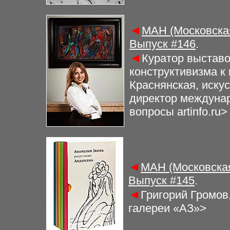
◄
МАН (Московская
Выпуск #
146
.
◄
Куратор выставо
конструктивизма к
Краснянская, искус
директор междунар
вопросы artinfo.ru>
◄
МАН (Московская
Выпуск #
145
.
◄
Григорий Громов
галереи «АЗ»>