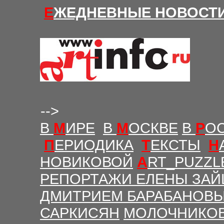
Е
ЖЕДНЕВНЫЕ Н
ОВОСТ
-->
В
М
ИРЕ
В
М
ОСКВЕ
В
Р
О
П
ЕРИОДИКА
Т
ЕКСТЫ
Н
НОВИКОВОЙ
A
RT_PUZZL
РЕПОРТАЖИ ЕЛЕНЫ ЗАЙ
ДМИТРИЕМ БАРАБАНОВ
САРКИСЯН
МОЛОЧНИКО