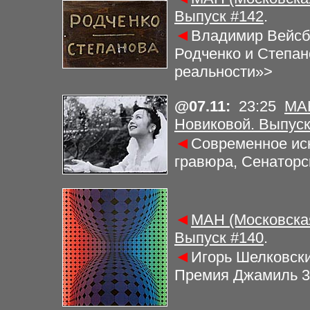
Выпуск #
14
2
.
◄
Владимир Вейсбе
Родченко и Степан
реальности»>
@
07.11
:
23
:2
5
МАН
Новиковой. Выпуск
◄
Современное иск
гравюра, Сенаторс
◄
МАН (Московская
Выпуск #
1
40
.
◄
Игорь Шелковски
Премия Джамиль 3,