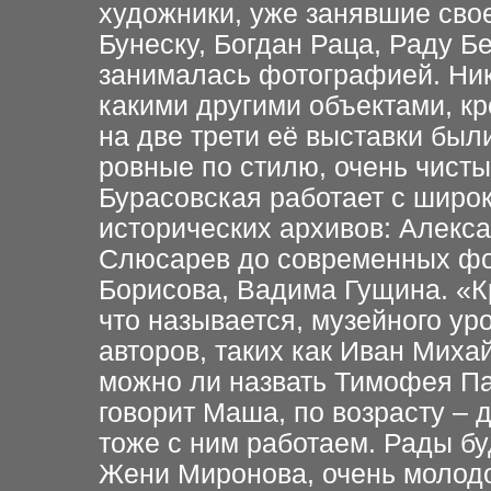
художники, уже занявшие свое
Бунеску, Богдан Раца, Раду Б
занималась фотографией. Нико
какими другими объектами, к
на две трети её выставки был
ровные по стилю, очень чист
Бурасовская работает с широ
исторических архивов: Алекс
Слюсарев до современных фо
Борисова, Вадима Гущина. «К
что называется, музейного ур
авторов, таких как Иван Миха
можно ли назвать Тимофея П
говорит Маша, по возрасту – д
тоже с ним работаем. Рады бу
Жени Миронова, очень молодо