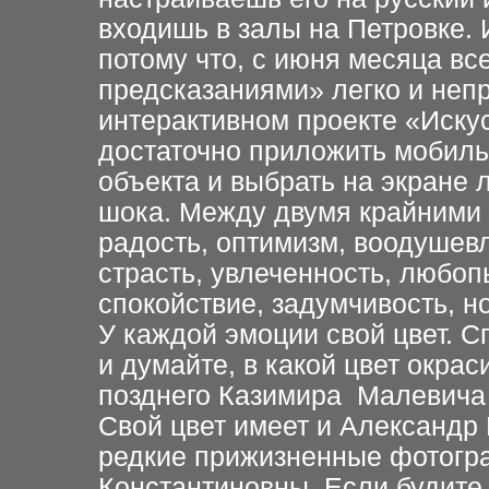
входишь в залы на Петровке. 
потому что, с июня месяца вс
предсказаниями» легко и неп
интерактивном проекте «Искус
достаточно
приложить мобиль
объекта и выбрать на экране 
шока. Между двумя крайними 
радость, оптимизм, воодушевл
страсть, увлеченность, любоп
спокойствие, задумчивость, н
У каждой эмоции свой цвет. Сп
и думайте, в какой цвет окрас
позднего Казимира
Малевича 
Свой цвет имеет и Александр 
редкие прижизненные фотог
Константиновны.
Е
сли будите