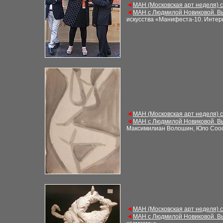
◄
МАН (Московская арт неделя) 
◄
МАН с Людмилой Новиковой. В
искусства «Манифеста-10
. Инте
◄
МАН (Московская арт неделя) 
◄
МАН с Людмилой Новиковой. В
Максимилиан Волошин, Юло Соо
◄
МАН (Московская арт неделя) 
◄
МАН с Людмилой Новиковой. В