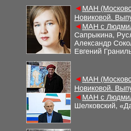
◄
МАН (Московс
Новиковой. Вып
◄
МАН с Людмил
Сапрыкина, Рус
Александр Соко
Евгений Гранил
◄
МАН (Московс
Новиковой. Вып
◄
МАН с Людмил
Шелковский, «Д