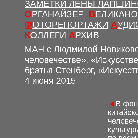
ЗАМЕТКИ ЛЕНЫ ЛАПШИ
О
РГАНАЙЗЕР
В
ЕЛИКАНО
Ф
ОТОРЕПОРТАЖИ
А
УДИ
К
ОЛЛЕГИ
А
РХИВ
М
АН с Людмилой Новиков
человечестве», «Искусств
братья Стенберг, «Искусст
4
июня 2015
◄
В фон
китайск
человеч
культур