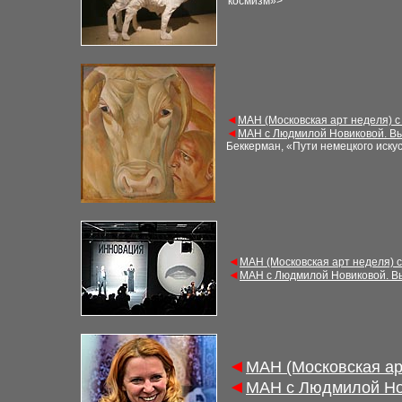
космизм»>
◄
МАН (Московская арт неделя) с
◄
МАН с Людмилой Новиковой. Вы
Беккерман, «Пути немецкого искус
◄
МАН (Московская арт неделя) 
◄
МАН с Людмилой Новиковой. В
◄
МАН (Московская ар
◄
МАН с Людмилой Но