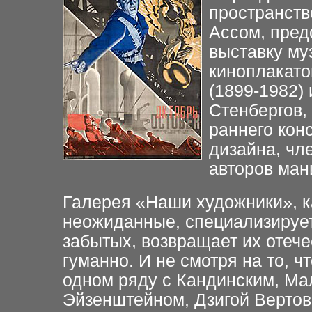
пространств
Ассом,
п
ред
выставку му
киноплакато
(1899-1982) 
Стенбергов,
раннего кон
дизайна, чл
авторов ман
Галерея «Наши художники», ка
неожиданные, специализируе
забытых, возвращает их отече
гуманно. И не смотря на то, ч
одном ряду с Кандинским, Ма
Эйзенштейном, Дзигой Верто