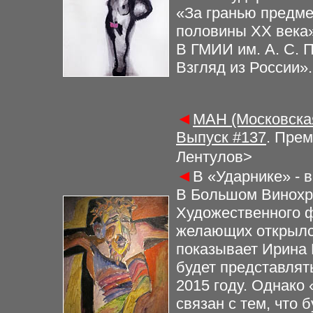
«За гранью предме
половины XX века»
В ГМИИ им. А. С. 
Взгляд из России».
◄
МАН (Московская
Выпуск #
13
7
.
Прем
Лентулов
>
◄
В «Ударнике» - 
В Большом Винохр
Художественного ф
желающих открылс
показывает Ирина 
будет представлят
2015 году. Однако
связан с тем, что 