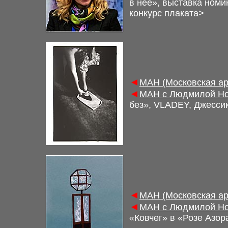
в нее», выставка номи
конкурс плаката
>
◄
МАН (Московская ар
◄
МАН с Людмилой Но
без», VLADEY, Джесси
◄
МАН (Московская ар
◄
МАН с Людмилой Но
«Ковчег» в «Розе Азор