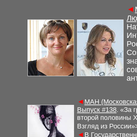
◄
Лю
На
Ин
Ро
Co
зн
со
ан
◄
МАН (Московская
Выпуск #
138
.
«За 
второй половины X
Взгляд из России»
◄
В Государственн