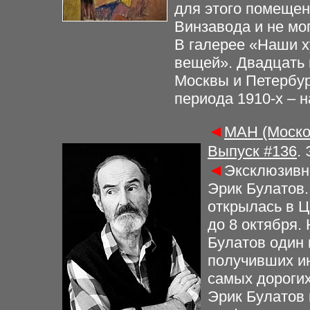
для этого помещен
Винзавода и не мог
В галерее «Наши х
вещей». Двадцать 
Москвы и Петербур
периода 1910-х – н
◄
МАН (Моско
Выпуск #
136
.
◄
Эксклюзивно
Эрик Булатов
открылась в Ц
до 8 октября.
Булатов один 
получивших и
самых дорогих
Эрик Булатов 