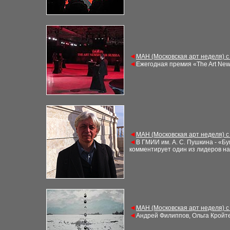
◄
МАН (Московская арт неделя) с
◄
Ежегодная премия «The Art New
◄
МАН (Московская арт неделя) с
◄
В ГМИИ им. А. С. Пушкина - «Б
комментирует один из лидеров на
◄
МАН (Московская арт неделя) с
◄
Андрей Филиппов, Ольга Кройте