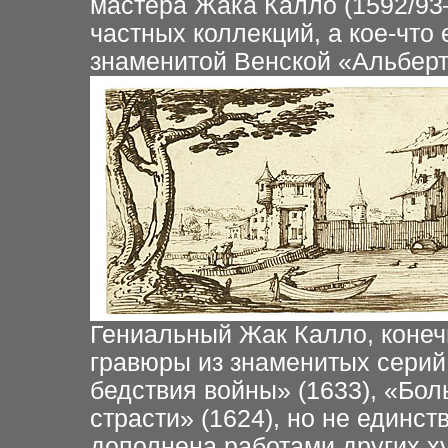
мастера Жака Калло (1592/93–
частных коллекций, а кое-чт
знаменитой Венской «Альберт
Гениальный Жак Калло, конеч
гравюры из знаменитых серий B
бедствия войны» (1633), «Бол
страсти» (1624), но не единс
дополнена работами других ху