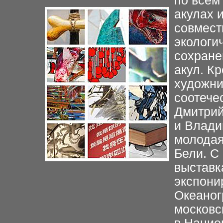
по всем
акулах 
совместн
экологи
сохране
акул. К
художни
соотече
Дмитрий
и Влади
молодая
Бели. С
выставк
экспони
Океаног
московс