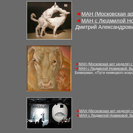
◄
МАН (Московская ар
◄
МАН с Людмилой Но
Дмитрий Александрови
◄
МАН (Московская арт неделя) с
◄
МАН с Людмилой Новиковой. Вы
Беккерман, «Пути немецкого искус
◄
МАН (Московская арт неделя) 
◄
МАН с Людмилой Новиковой. В