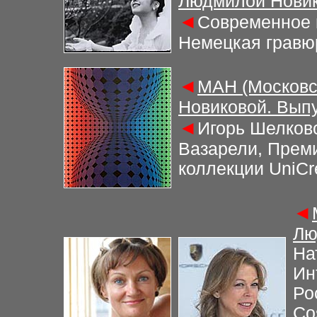
Людмилой Новик
◄
Современное 
Немецкая гравю
◄
МАН (Московс
Новиковой. Выпу
◄
Игорь Шелковс
Вазарели, Прем
коллекции UniCr
◄
Лю
На
Ин
Ро
Co