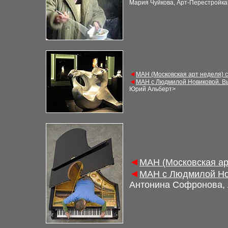
Мария Чуйкова, Арт-Перестройка
◄
МАН (Московская арт неделя) 
◄
МАН с Людмилой Новиковой. В
Юрий Альберт
>
◄
МАН (Московская ар
◄
МАН с Людмилой Но
Антонина Софронова,