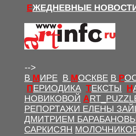
Е
ЖЕДНЕВНЫЕ Н
ОВОСТ
-->
В
М
ИРЕ
В
М
ОСКВЕ
В
Р
О
П
ЕРИОДИКА
Т
ЕКСТЫ
Н
НОВИКОВОЙ
A
RT_PUZZL
РЕПОРТАЖИ ЕЛЕНЫ ЗАЙ
ДМИТРИЕМ БАРАБАНОВ
САРКИСЯН
МОЛОЧНИКО