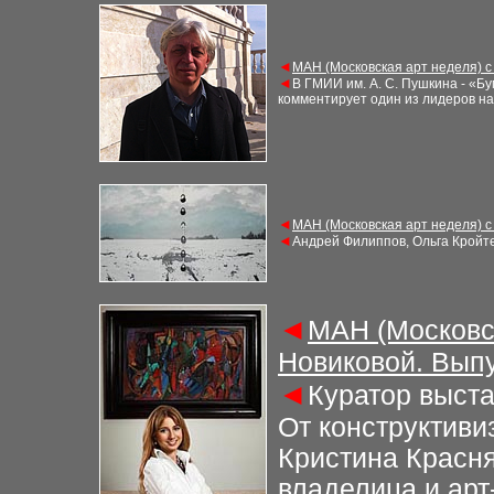
◄
МАН (Московская арт неделя) с
◄
В ГМИИ им. А. С. Пушкина - «Б
комментирует один из лидеров на
◄
МАН (Московская арт неделя) с
◄
Андрей Филиппов, Ольга Кройте
◄
МАН (Московс
Новиковой. Выпу
◄
Куратор выста
От конструктиви
Кристина Красня
владелица и ар