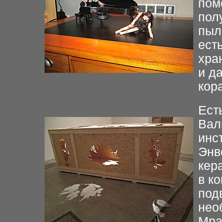
пом
пол
пыл
ест
хра
и д
кор
Ест
Вал
инс
Энв
кер
в к
под
нео
Мра