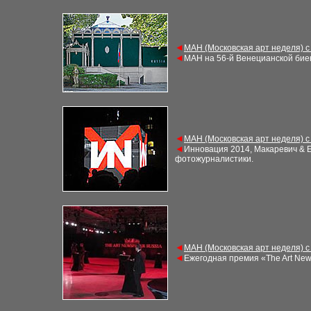
◄
МАН (Московская арт неделя) с
◄
МАН на 56-й Венецианской бие
◄
МАН (Московская арт неделя) с
◄
Инновация 2014, Макаревич & Е
фотожурналистики
.
◄
МАН (Московская арт неделя) с
◄
Ежегодная премия «The Art New