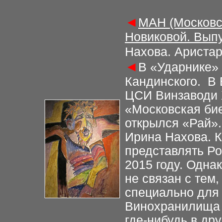
◄
МАН (Московс
Новиковой. Выпу
Нахова. Аристар
◄
В «Ударнике»
Кандинского. В
ЦСИ Винзаводи 
«Московская би
открылся «Рай»
Ирина Нахова. К
представлять Р
2015 году. Одна
не связан с тем,
специально для 
Винохранилища 
где-нибудь в др