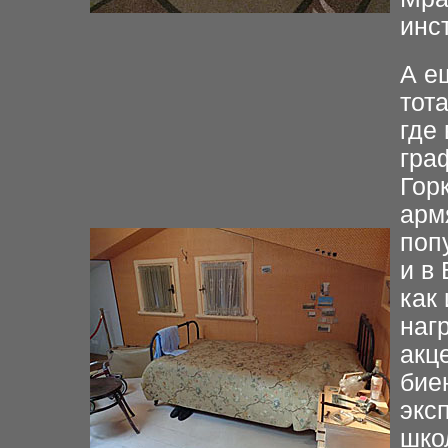
инс
А е
тот
где
гра
Гор
арм
поп
и в
как
наг
акц
бие
экс
шко