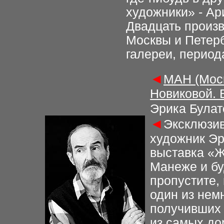
художники» - Ар
Двадцать произв
Москвы и Петерб
галереи, периода
◄
МАН (Моск
Новиковой. 
Эрика Булат
◄
Эксклюзив
художник Эр
выставка «Ж
Манеже и бу
пропустите,
один из нем
получивших 
из самых до