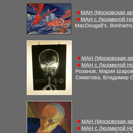
◄
МАН (Московская ар
◄
МАН с Людмилой Нов
MacDougall’s, Bonhams
◄
МАН (Московская ар
◄
МАН с Людмилой Но
Розанов, Мария Шаров
Симатова, Владимир 
◄
МАН (Московская ар
◄
МАН с Людмилой Но