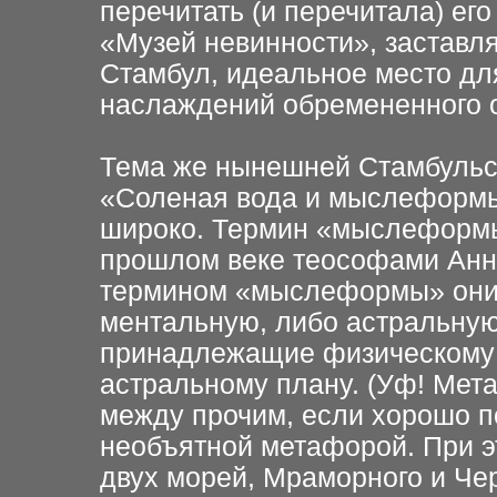
перечитать (и перечитала) ег
«Музей невинности», заставл
Стамбул, идеальное место дл
наслаждений обремененного о
Тема же нынешней Стамбульск
«Соленая вода и мыслеформы»
широко. Термин «мыслеформ
прошлом веке теософами Анни
термином «мыслеформы» они
ментальную, либо астральну
принадлежащие физическому 
астральному плану. (Уф! Мет
между прочим, если хорошо п
необъятной метафорой. При э
двух морей, Мраморного и Че