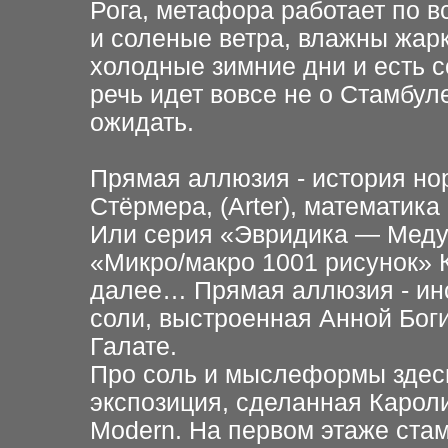
Рога, метафора работает по в
и соленые ветра, влажны жар
холодные зимние дни и есть 
речь идет вовсе не о Стамбуле
ожидать.
Прямая аллюзия - история н
Стёрмера, (Arter), математик
Или серия «Эвридика — Медуз
«Микро/макро 1001 рисунок» К
далее… Прямая аллюзия - инс
соли, выстроенная Анной Боги
Галате.
Про соль и мыслеформы здесь
экспозиция, сделанная Кароли
Modern. На первом этаже ста