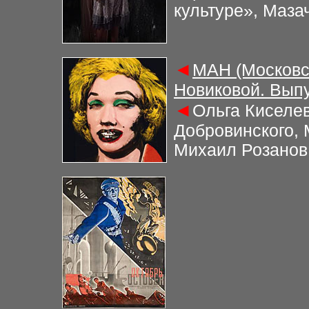
культуре», Маза
◄
МАН (Московс
Новиковой. Выпу
◄
Ольга Киселев
Добровинского,
Михаил Розанов