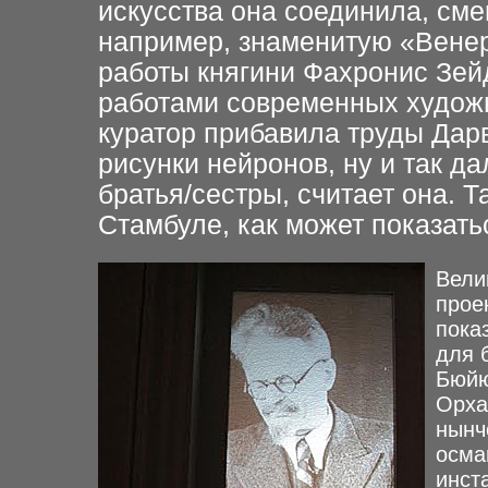
искусства она соединила, см
например, знаменитую «Вене
работы княгини Фахронис Зейд
работами современных художн
куратор прибавила труды Дарв
рисунки нейронов, ну и так да
братья/сестры, считает она. Та
Стамбуле, как может показатьс
Вели
прое
пока
для 
Бюйю
Орха
нынч
осма
инст