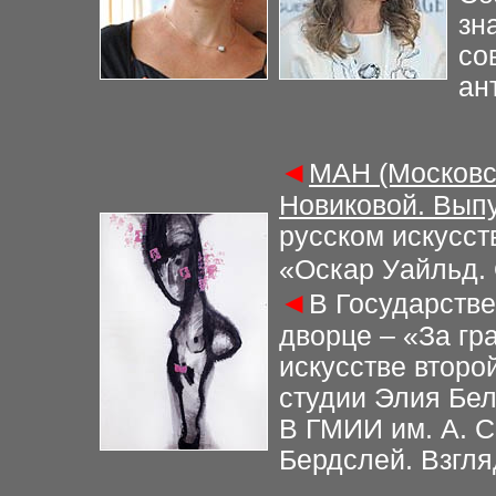
зн
со
ан
◄
МАН (Московс
Новиковой. Выпу
русском искусст
«Оскар Уайльд. 
◄
В Государств
дворце – «За гр
искусстве второ
студии Элия Бе
В ГМИИ им. А. С
Бердслей. Взгля