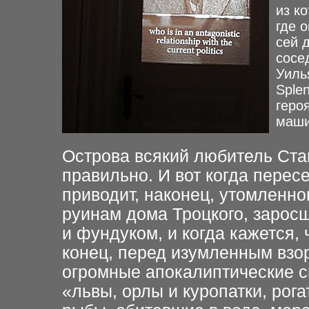
из к
где 
сей 
сосе
Уиль
Sple
геро
маши
Острова всякий любитель Стам
правильно. И вот когда пере
приводит, наконец, утомленно
руинам дома Троцкого, зарос
и фундуком, и когда кажется, 
конец, перед изумленным взо
огромные апокалиптические с
«львы, орлы и куропатки, рога