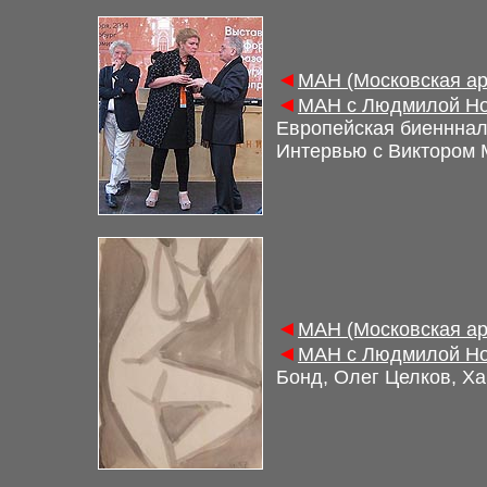
◄
МАН (Московская ар
◄
МАН с Людмилой Но
Европейская биенннал
Интервью с Виктором
◄
МАН (Московская ар
◄
МАН с Людмилой Но
Бонд, Олег Целков, Х