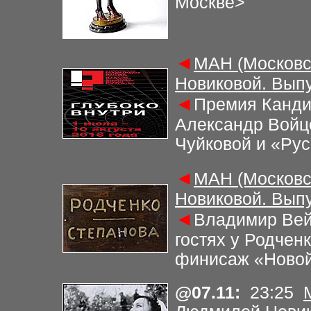
Москве>
◄
МАН (Московс
Новиковой. Выпу
◄
Премия Канди
Александр Войц
Чуйковой и «Рус
◄
МАН (Московс
Новиковой. Выпу
◄
Владимир Вей
гостях у Родчен
финисаж «Новой
@
07.11
:
23
:2
5