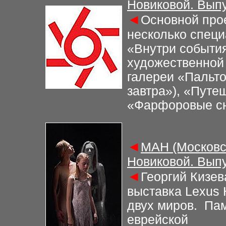
Новиковой. Выпу
◄
Основной прое
несколько спец
«Внутри события
художественной
галереи «Пальто
завтра»), «Путе
«Фарфоровые с
◄
МАН (Московс
Новиковой. Выпу
◄
Георгий Кизев
выставка Lexus 
двух миров. Пам
еврейской