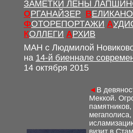
ЗАМЕТКИ ЛЕНЫ ЛАПШИ
О
РГАНАЙЗЕР
В
ЕЛИКАНО
Ф
ОТОРЕПОРТАЖИ
А
УДИ
К
ОЛЛЕГИ
А
РХИВ
М
АН с Людмилой Новиков
на
14-й биеннале современ
14 ок
тября 2015
◄
В девянос
Меккой. Огр
памятников,
мегаполиса,
исламизацию
визит в Ста