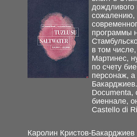
дождливого н
сожалению, 
современног
программы н
Стамбульско
в том числе
Мартинес, н
по счету би
персонаж, а
Бакарджиев.
Documenta, 
биеннале, он
Castello di Ri
Каролин Кристов-Бакарджиев 